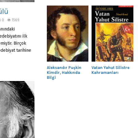
ülü
0
1569
anındaki
edebiyatını ilk
miştir. Birçok
edebiyat tarihine
Aleksandır Puşkin
Vatan Yahut Silistre
Kimdir, Hakkında
Kahramanları
Bilgi