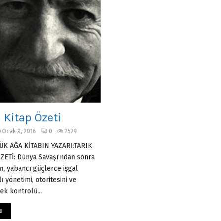
 Kitap Özeti
Ocak 9, 2016
0
2529
ÜK AĞA KİTABIN YAZARI:TARIK
ETİ: Dünya Savaşı’ndan sonra
n, yabancı güçlerce işgal
ı yönetimi, otoritesini ve
k kontrolü...
u