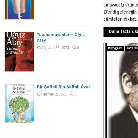
anlayacağı ürünle
Efendi geleneğini
cümleleri dikkat..
Daha fazla ok
Tutunamayanlar – Oğuz
Atay
Ağustos 28, 2023
0
Biyografi
Yazarla
Bir Şeftali Bin Şeftali Özet
Haziran 2, 2023
0