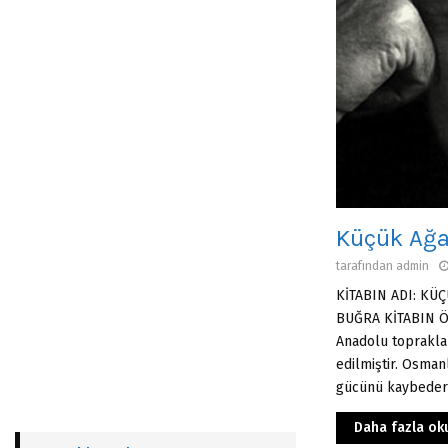
Küçük Ağa
tarafından
admin
KİTABIN ADI: KÜÇ
BUĞRA KİTABIN ÖZ
Anadolu toprakla
edilmiştir. Osmanl
gücünü kaybedere
Daha fazla ok