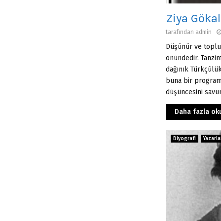
Ziya Gökal
tarafından
admin
Düşünür ve toplum
önündedir. Tanzim
dağınık Türk­çülü
buna bir prog­ram
düşüncesini savunm
Daha fazla ok
Biyografi
Yazarla