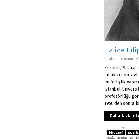
Halide Edi
tarafından
admin
Kurtuluş Savaşı’n
tabakıcı göreviyl
müfet­tişlik yapm
İstanbul Üniversit
profesörlüğü gö­
1950’den sonra bir
Daha fazla ok
Biyografi
Yazarla