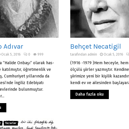
p Adıvar
Behçet Necatigil
Ocak 5, 2016
0
999
tarafından
admin
Ocak 5, 2016
a “Halide Onbaşı” olarak has­
(1916 -1979 )Hem heceyle, hem
e katılmıştır, öğretmenlik ve
ölçülü şiirler yaz­mıştır. Kendine
ış, Cumhuriyet yıllarında da
şiirimize yeni bir kişilik kazandır
esi’nde İngiliz Edebiyatı
kendi ev ve ailesinden başlayara
revlerinde bulunmuştur.
Daha fazla oku
...
u
r
Yazarlar