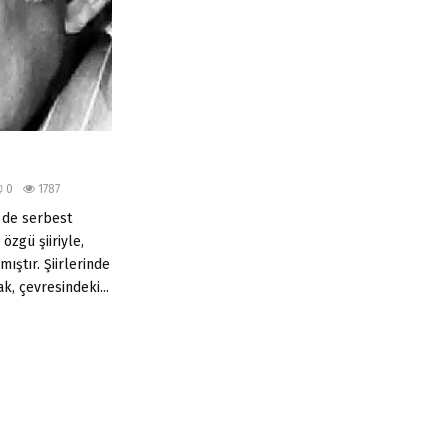
0
1787
 de serbest
 özgü şiiriyle,
mıştır. Şiirlerinde
k, çevresindeki...