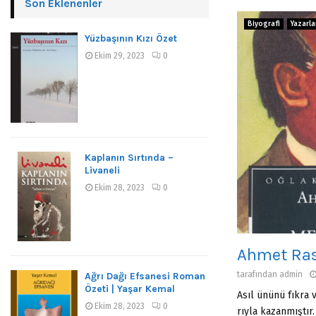
Son Eklenenler
Biyografi
Yazarla
Yüzbaşının Kızı Özet
Ekim 29, 2023
0
Kaplanın Sırtında –
Livaneli
Ekim 28, 2023
0
Ahmet Ras
tarafından
admin
Ağrı Dağı Efsanesi Roman
Özeti | Yaşar Kemal
Asıl ününü fıkra 
Ekim 28, 2023
0
rıyla kazanmıştır