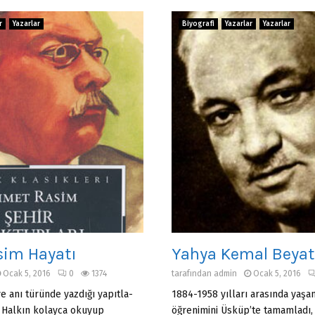
r
Yazarlar
Biyografi
Yazarlar
Yazarlar
im Hayatı
Yahya Kemal Beyatl
Ocak 5, 2016
0
1374
tarafından
admin
Ocak 5, 2016
ve anı türünde yazdığı yapıtla­
1884-1958 yılları arasında yaşamı
. Halkın kolayca okuyup
öğrenimini Üsküp’te tamamladı,