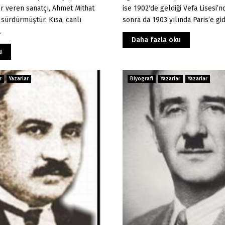
r veren sanatçı, Ahmet Mithat
ise 1902′de geldiği Vefa Lisesi’n
 sürdürmüştür. Kısa, canlı
sonra da 1903 yılında Paris’e gid
.
Daha fazla oku
u
r
Yazarlar
Biyografi
Yazarlar
Yazarlar