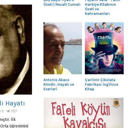
Özeti | Necati Cumalı
Harbiye Kitabının
Özeti ve
Kahramanları
Antonio Abaco
Çarlinin Çikolata
Kimdir, Hayatı ve
Fabrikası İngilizce
Eserleri
Kitap
ı Hayatı
0
1727
ştır. İlk
 Orta öğrenimini