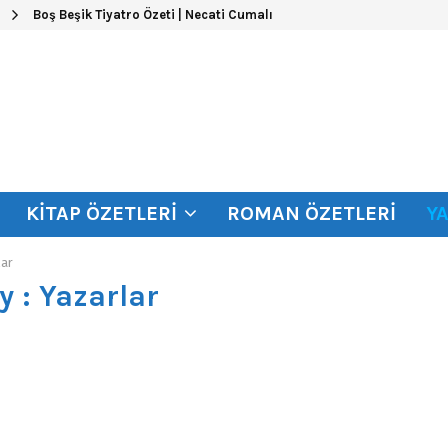
Boş Beşik Tiyatro Özeti | Necati Cumalı
KITAP ÖZETLERI
ROMAN ÖZETLERI
Y
lar
y : Yazarlar