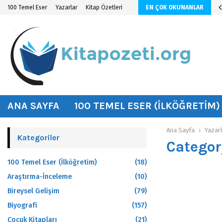
n KİTAP ÖZETİ
100 Temel Eser
Yazarlar
Kitap Özetleri
EN ÇOK OKUNANLAR
hat
ANA SAYFA
100 TEMEL ESER (İLKÖĞRETIM)
Ana Sayfa
Yazar
Kategoriler
Categor
100 Temel Eser (İlköğretim)
(18)
Araştırma-İnceleme
(10)
Bireysel Gelişim
(79)
Biyografi
(157)
Çocuk Kitapları
(21)