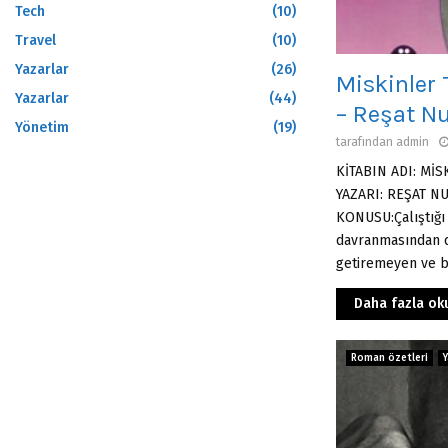
Tech
(10)
Travel
(10)
Yazarlar
(26)
Miskinler 
Yazarlar
(44)
– Reşat N
Yönetim
(19)
tarafından
admin
KİTABIN ADI: Mİ
YAZARI: REŞAT N
KONUSU:Çalıştığı 
davranmasından d
getiremeyen ve b
Daha fazla ok
Roman özetleri