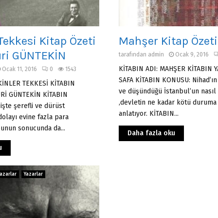
Tekkesi Kitap Özeti
Mahşer Kitap Özeti
uri GÜNTEKİN
tarafından
admin
Ocak 9, 2016
KİTABIN ADI: MAHŞER KİTABIN Y
Ocak 11, 2016
0
1543
SAFA KİTABIN KONUSU: Nihad’ın
SKİNLER TEKKESİ KİTABIN
ve düşündüğü İstanbul’un nasıl d
URİ GÜNTEKİN KİTABIN
,devletin ne kadar kötü duruma
işte şerefli ve dürüst
anlatıyor. KİTABIN...
olayı evine fazla para
unun sonucunda da...
Daha fazla oku
u
Yazarlar
Yazarlar