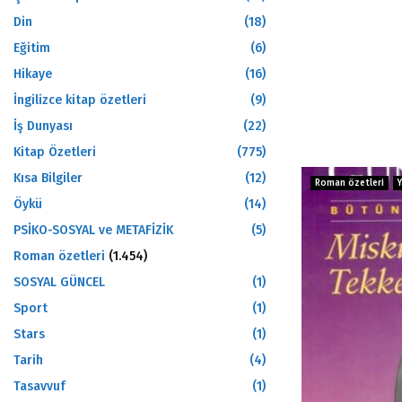
Din
(18)
Eğitim
(6)
Hikaye
(16)
İngilizce kitap özetleri
(9)
İş Dunyası
(22)
Kitap Özetleri
(775)
Kısa Bilgiler
(12)
Roman özetleri
Öykü
(14)
PSİKO-SOSYAL ve METAFİZİK
(5)
Roman özetleri
(1.454)
SOSYAL GÜNCEL
(1)
Sport
(1)
Stars
(1)
Tarih
(4)
Tasavvuf
(1)