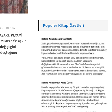
Populer Kitap Özetleri
0
884
AZARI: PEYAMİ
 Muazzez’e aşkını
eğiştigini
 düştüğünü