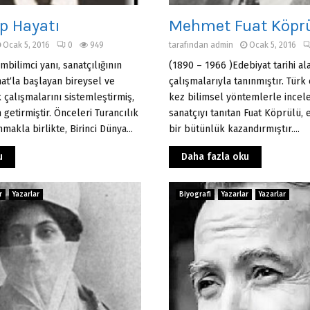
p Hayatı
Mehmet Fuat Köpr
Ocak 5, 2016
0
949
tarafından
admin
Ocak 5, 2016
bilimci yanı, sanatçılığının
(1890 – 1966 )Edebiyat tarihi al
at‘la başlayan bireysel ve
çalışmalarıyla tanın­mıştır. Türk 
k çalışmalarını sistemleştirmiş,
kez bilimsel yöntemlerle incele
 getirmiştir. Önceleri Turancılık
sanatçıyı tanıtan Fuat Köprülü, 
akla birlikte, Birinci Dünya...
bir bütünlük kazandırmıştır....
u
Daha fazla oku
r
Yazarlar
Biyografi
Yazarlar
Yazarlar