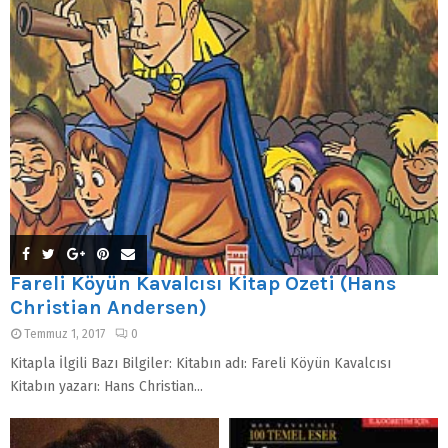
Fareli Köyün Kavalcısı Kitap Özeti (Hans
Christian Andersen)
Temmuz 1, 2017
0
Kitapla İlgili Bazı Bilgiler: Kitabın adı: Fareli Köyün Kavalcısı
Kitabın yazarı: Hans Christian...