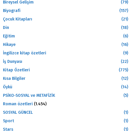
Bireysel Gelişim
(79)
Biyografi
(157)
Çocuk Kitapları
(21)
Din
(18)
Eğitim
(6)
Hikaye
(16)
İngilizce kitap özetleri
(9)
İş Dunyası
(22)
Kitap Özetleri
(775)
Kısa Bilgiler
(12)
Öykü
(14)
PSİKO-SOSYAL ve METAFİZİK
(5)
Roman özetleri
(1.454)
SOSYAL GÜNCEL
(1)
Sport
(1)
Stars
(1)