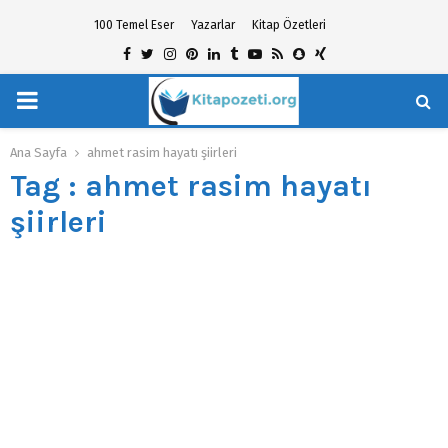
100 Temel Eser
Yazarlar
Kitap Özetleri
Facebook
Twitter
Instagram
Pinterest
Linkedin
Tumblr
Youtube
Rss
Snapchat
Xing
PRIMARY
hat
MENU
Ana Sayfa
ahmet rasim hayatı şiirleri
Tag : ahmet rasim hayatı
şiirleri