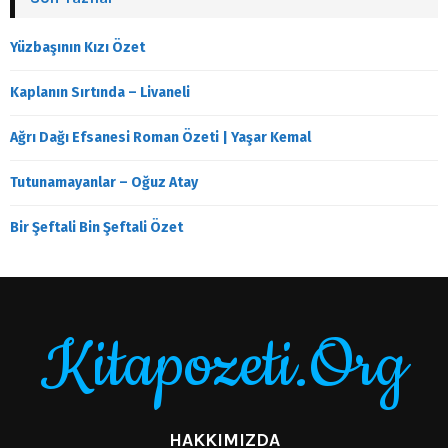
Yüzbaşının Kızı Özet
Kaplanın Sırtında – Livaneli
Ağrı Dağı Efsanesi Roman Özeti | Yaşar Kemal
Tutunamayanlar – Oğuz Atay
Bir Şeftali Bin Şeftali Özet
Kitapozeti.Org
HAKKIMIZDA