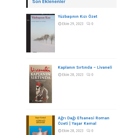
Son Eklenenler
Yüzbaşının Kızı Özet
Ekim 29, 2023
0
Kaplanın Sırtında – Livaneli
Ekim 28, 2023
0
Ağrı Dağı Efsanesi Roman
Özeti | Yaşar Kemal
Ekim 28, 2023
0