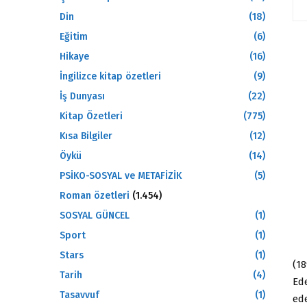
Din
(18)
Eğitim
(6)
Hikaye
(16)
İngilizce kitap özetleri
(9)
İş Dunyası
(22)
Kitap Özetleri
(775)
Kısa Bilgiler
(12)
Öykü
(14)
PSİKO-SOSYAL ve METAFİZİK
(5)
Roman özetleri
(1.454)
SOSYAL GÜNCEL
(1)
Sport
(1)
Stars
(1)
(18
Tarih
(4)
Ede
Tasavvuf
(1)
ede