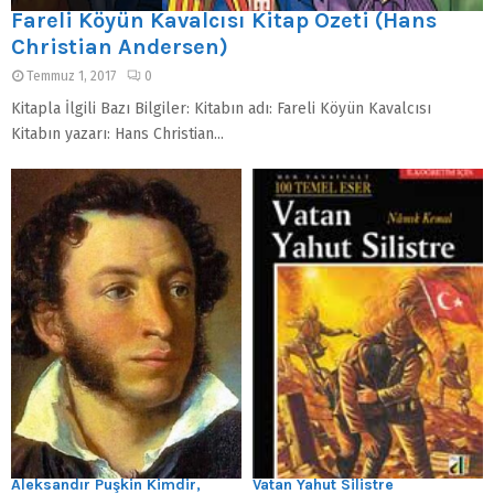
Fareli Köyün Kavalcısı Kitap Özeti (Hans
Christian Andersen)
Temmuz 1, 2017
0
Kitapla İlgili Bazı Bilgiler: Kitabın adı: Fareli Köyün Kavalcısı
Kitabın yazarı: Hans Christian...
Aleksandır Puşkin Kimdir,
Vatan Yahut Silistre