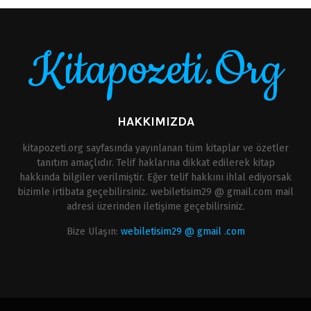
Kitapozeti.Org
HAKKIMIZDA
kitapozeti.org sayfasında yayınlanan tüm kitaplar ve özetler
tanıtım amaçlıdır. Telif haklarına dikkat edilerek kitap
hakkında bilgiler verilmiştir. Eğer telif hakkını ihlal ediyorsak
bizimle irtibata geçebilirsiniz. webiletisim29 @ gmail.com mail
adresi üzerinden iletişime geçebilirsiniz.
Bize Ulaşın:
webiletisim29 @ gmail .com