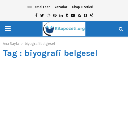
100 Temel Eser
Yazarlar
Kitap Özetleri
Facebook
Twitter
Instagram
Pinterest
Linkedin
Tumblr
Youtube
Rss
Snapchat
Xing
PRIMARY
hat
MENU
Ana Sayfa
biyografi belgesel
Tag : biyografi belgesel