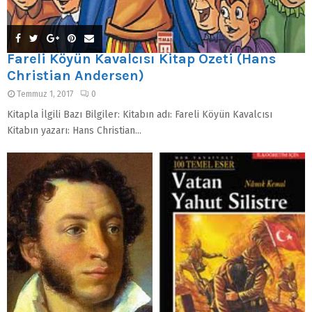
Fareli Köyün Kavalcısı Kitap Özeti (Hans
Christian Andersen)
Temmuz 1, 2017
0
Kitapla İlgili Bazı Bilgiler: Kitabın adı: Fareli Köyün Kavalcısı
Kitabın yazarı: Hans Christian...