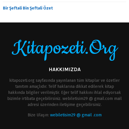
Bir Şeftali Bin Şeftali Özet
Kitapozeti.Org
HAKKIMIZDA
kitapozeti.org sayfasında yayınlanan tüm kitaplar ve özetler
tanıtım amaçlıdır. Telif haklarına dikkat edilerek kitap
hakkında bilgiler verilmiştir. Eğer telif hakkını ihlal ediyorsak
bizimle irtibata geçebilirsiniz. webiletisim29 @ gmail.com mail
adresi üzerinden iletişime geçebilirsiniz.
Bize Ulaşın:
webiletisim29 @ gmail .com