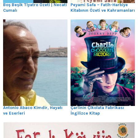
Boş Beşik Tiyatro Özeti | Necati
Peyami Safa – Fatih-Harbiye
Cumalı
Kitabının Özeti ve Kahramanları
Antonio Abaco Kimdir, Hayatı
Çarlinin Çikolata Fabrikası
ve Eserleri
İngilizce Kitap