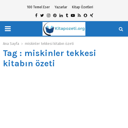
100 Temel Eser
Yazarlar
Kitap Özetleri
Facebook
Twitter
Instagram
Pinterest
Linkedin
Tumblr
Youtube
Rss
Snapchat
Xing
PRIMARY
hat
MENU
Ana Sayfa
miskinler tekkesi kitabın özeti
Tag : miskinler tekkesi
kitabın özeti