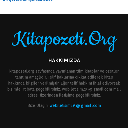
Kitapozeti.Org
HAKKIMIZDA
kitapozeti.org sayfasında yayınlanan tüm kitaplar ve özetler
tanıtım amaçlıdır. Telif haklarına dikkat edilerek kitap
hakkında bilgiler verilmiştir. Eğer telif hakkını ihlal ediyorsak
bizimle irtibata geçebilirsiniz. webiletisim29 @ gmail.com mail
adresi üzerinden iletişime geçebilirsiniz.
Bize Ulaşın:
webiletisim29 @ gmail .com