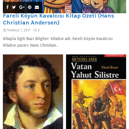
Fareli Köyün Kavalcısı Kitap Özeti (Hans
Christian Andersen)
Temmuz 1, 2017
0
Kitapla İlgili Bazı Bilgiler: Kitabın adı: Fareli Köyün Kavalcısı
Kitabın yazarı: Hans Christian...