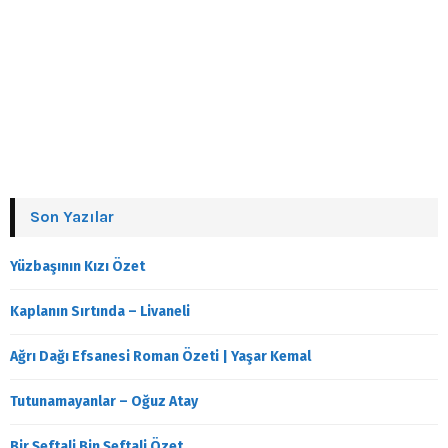
Son Yazılar
Yüzbaşının Kızı Özet
Kaplanın Sırtında – Livaneli
Ağrı Dağı Efsanesi Roman Özeti | Yaşar Kemal
Tutunamayanlar – Oğuz Atay
Bir Şeftali Bin Şeftali Özet