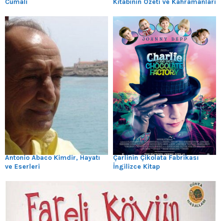
Cumalı
Kitabının Özeti ve Kahramanları
Antonio Abaco Kimdir, Hayatı
Çarlinin Çikolata Fabrikası
ve Eserleri
İngilizce Kitap