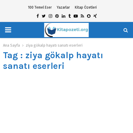
100 Temel Eser
Yazarlar
Kitap Özetleri
Facebook
Twitter
Instagram
Pinterest
Linkedin
Tumblr
Youtube
Rss
Snapchat
Xing
PRIMARY
hat
MENU
Ana Sayfa
ziya gökalp hayatı sanatı eserleri
Tag : ziya gökalp hayatı
sanatı eserleri