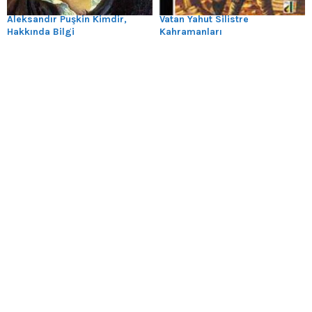
Aleksandır Puşkin Kimdir,
Vatan Yahut Silistre
Hakkında Bilgi
Kahramanları