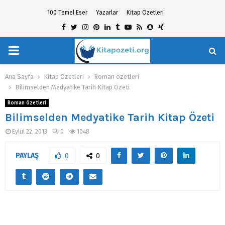
100 Temel Eser
Yazarlar
Kitap Özetleri
Facebook
Twitter
Instagram
Pinterest
Linkedin
Tumblr
Youtube
Rss
Snapchat
Xing
PRIMARY
hat
MENU
Ana Sayfa
Kitap Özetleri
Roman özetleri
Bilimselden Medyatike Tarih Kitap Özeti
Roman özetleri
Bilimselden Medyatike Tarih Kitap Özeti
Eylül 22, 2013
0
1048
PAYLAŞ
0
0