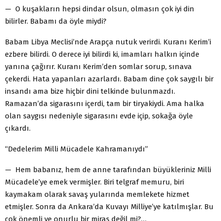
— O kuşakların hepsi dindar olsun, olmasın çok iyi din
bilirler. Babamı da öyle miydi?
Babam Libya Meclisi’nde Arapça nutuk verirdi. Kuranı Kerim’i
ezbere bilirdi. O derece iyi bilirdi ki, imamları halkın içinde
yanına çağırır. Kuranı Kerim’den somlar sorup, sınava
çekerdi. Hata yapanları azarlardı. Babam dine çok saygılı bir
insandı ama bize hiçbir dini telkinde bulunmazdı.
Ramazan’da sigarasını içerdi, tam bir tiryakiydi. Ama halka
olan saygısı nedeniyle sigarasını evde içip, sokağa öyle
çıkardı.
“Dedelerim Milli Mücadele Kahramanıydı”
— Hem babanız, hem de anne tarafından büyükleriniz Milli
Mücadele’ye emek vermişler. Biri telgraf memuru, biri
kaymakam olarak savaş yularında memlekete hizmet
etmişler. Sonra da Ankara’da Kuvayı Milliye’ye katılmışlar. Bu
çok önemli ve onurlu bir miras değil mi?…