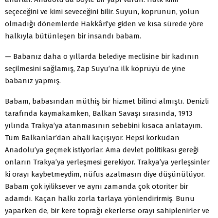
seçeceğini ve kimi seveceğini bilir. Suyun, köprünün, yolun
olmadığı dönemlerde Hakkâri’ye giden ve kısa sürede yöre
halkıyla bütünleşen bir insandı babam.
— Babanız daha o yıllarda belediye meclisine bir kadının
seçilmesini sağlamış, Zap Suyu’na ilk köprüyü de yine
babanız yapmış.
Babam, babasından müthiş bir hizmet bilinci almıştı. Denizli
tarafında kaymakamken, Balkan Savaşı sırasında, 1913
yılında Trakya’ya atanmasının sebebini kısaca anlatayım.
Tüm Balkanlar’dan ahali kaçışıyor. Hepsi korkudan
Anadolu’ya geçmek istiyorlar. Ama devlet politikası gereği
onların Trakya’ya yerleşmesi gerekiyor. Trakya’ya yerleşsinler
ki orayı kaybetmeydim, nüfus azalmasın diye düşünülüyor.
Babam çok iyiliksever ve aynı zamanda çok otoriter bir
adamdı. Kaçan halkı zorla tarlaya yönlendirirmiş. Bunu
yaparken de, bir kere toprağı ekerlerse orayı sahiplenirler ve