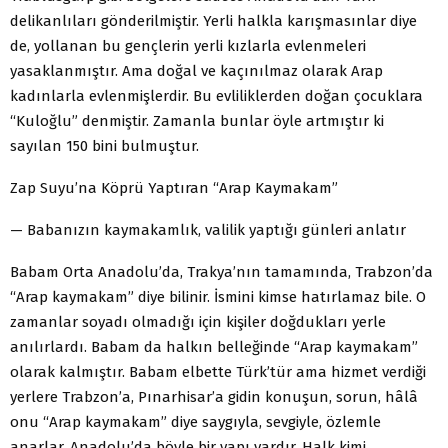
delikanlıları gönderilmiştir. Yerli halkla karışmasınlar diye
de, yollanan bu gençlerin yerli kızlarla evlenmeleri
yasaklanmıştır. Ama doğal ve kaçınılmaz olarak Arap
kadınlarla evlenmişlerdir. Bu evliliklerden doğan çocuklara
“Kuloğlu” denmiştir. Zamanla bunlar öyle artmıştır ki
sayılan 150 bini bulmuştur.
Zap Suyu’na Köprü Yaptıran “Arap Kaymakam”
— Babanızın kaymakamlık, valilik yaptığı günleri anlatır
Babam Orta Anadolu’da, Trakya’nın tamamında, Trabzon’da
“Arap kaymakam” diye bilinir. İsmini kimse hatırlamaz bile. O
zamanlar soyadı olmadığı için kişiler doğdukları yerle
anılırlardı. Babam da halkın belleğinde “Arap kaymakam”
olarak kalmıştır. Babam elbette Türk’tür ama hizmet verdiği
yerlere Trabzon’a, Pınarhisar’a gidin konuşun, sorun, hâlâ
onu “Arap kaymakam” diye saygıyla, sevgiyle, özlemle
anarlar. Anadolu’da böyle bir yapı vardır. Halk kimi