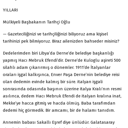
YILLARI
Mülkiyeli Başbakanın Tarihçi Oğlu
— Gazeteciliğinizi ve tarihçiliğinizi biliyoruz ama kişisel
tarihinizi pek bilmiyoruz. Biraz ailenizden bahseder misiniz?
Dedelerimden biri Libya’da Derne’de belediye başkanlığı
yapmış Hacı Mebruk Efendi’dir. Derne’de Kuloglu aşireti 500
silahlı adam çıkarırmış o dönemler. 1911′de İtalyanlar
oraları işgal kalkışınca, Enver Paşa Derne’nin belediye reisi
olan dedemin evinde kalmış bir süre. italyan işgali
sonrasında odasında başının üzerine italya Kralı’nın resmi
asılınca, dedem Hacı Mebruk Efendi de italyan kralına inat,
Mekke’ye hacca gitmiş ve hacda ölmüş. Baba tarafımdan
dedemi hiç görmedik. Bir amcamı, bir de halamı tanıdım.
Annemin babası Sakallı Eşref diye ünlüdür. Galatasaray