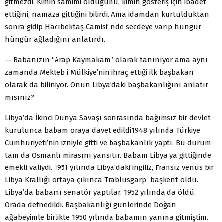
gitmezdi. Kimin samimi olduğunu, kimin gösteriş için ibadet
ettiğini, namaza gittiğini bilirdi. Ama idamdan kurtulduktan
sonra gidip Hacıbektaş Camisi’ nde secdeye varıp hüngür
hüngür ağladığını anlatırdı.
— Babanızın “Arap Kaymakam” olarak tanınıyor ama aynı
zamanda Mekteb i Mülkiye’nin ihraç ettiği ilk başbakan
olarak da biliniyor. Onun Libya’daki başbakanlığını anlatır
mısınız?
Libya’da İkinci Dünya Savaşı sonrasında bağımsız bir devlet
kurulunca babam oraya davet edildi1948 yılında Türkiye
Cumhuriyeti’nin izniyle gitti ve başbakanlık yaptı. Bu durum
tam da Osmanlı mirasını yansıtır. Babam Libya ya gittiğinde
emekli valiydi. 1951 yılında Libya’daki ingiliz, Fransız venüs bir
Libya Krallığı ortaya çıkınca Trablusgarp başkent oldu.
Libya’da babamı senatör yaptılar. 1952 yılında da öldü.
Orada defnedildi. Başbakanlığı günlerinde Doğan
ağabeyimle birlikte 1950 yılında babamın yanına gitmiştim.