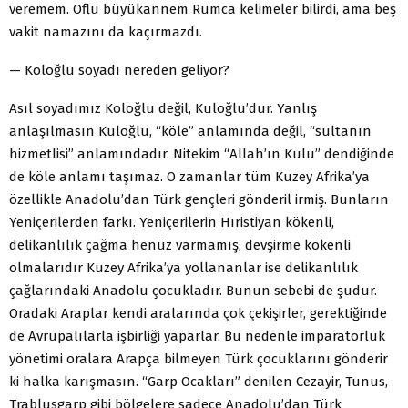
veremem. Oflu büyükannem Rumca kelimeler bilirdi, ama beş
vakit namazını da kaçırmazdı.
— Koloğlu soyadı nereden geliyor?
Asıl soyadımız Koloğlu değil, Kuloğlu’dur. Yanlış
anlaşılmasın Kuloğlu, “köle” anlamında değil, “sultanın
hizmetlisi” anlamındadır. Nitekim “Allah’ın Kulu” dendiğinde
de köle anlamı taşımaz. O zamanlar tüm Kuzey Afrika’ya
özellikle Anadolu’dan Türk gençleri gönderil irmiş. Bunların
Yeniçerilerden farkı. Yeniçerilerin Hıristiyan kökenli,
delikanlılık çağma henüz varmamış, devşirme kökenli
olmalarıdır Kuzey Afrika’ya yollananlar ise delikanlılık
çağlarındaki Anadolu çocukladır. Bunun sebebi de şudur.
Oradaki Araplar kendi aralarında çok çekişirler, gerektiğinde
de Avrupalılarla işbirliği yaparlar. Bu nedenle imparatorluk
yönetimi oralara Arapça bilmeyen Türk çocuklarını gönderir
ki halka karışmasın. “Garp Ocakları” denilen Cezayir, Tunus,
Trablusgarp gibi bölgelere sadece Anadolu’dan Türk