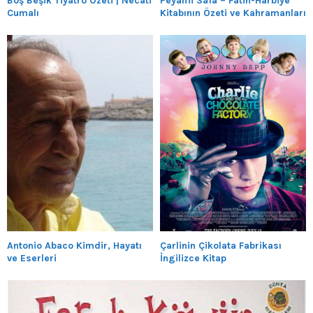
Boş Beşik Tiyatro Özeti | Necati
Peyami Safa – Fatih-Harbiye
Cumalı
Kitabının Özeti ve Kahramanları
Antonio Abaco Kimdir, Hayatı
Çarlinin Çikolata Fabrikası
ve Eserleri
İngilizce Kitap