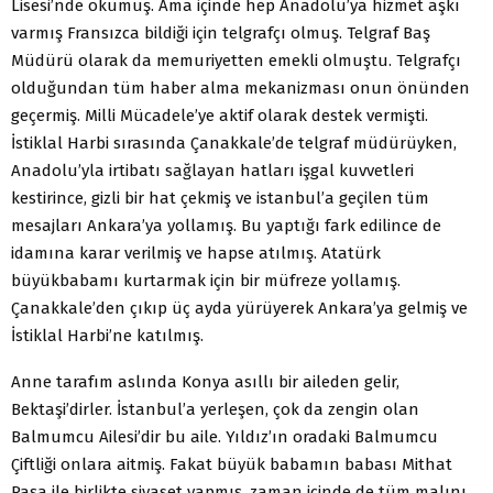
Lisesi’nde okumuş. Ama içinde hep Anadolu’ya hizmet aşkı
varmış Fransızca bildiği için telgrafçı olmuş. Telgraf Baş
Müdürü olarak da memuriyetten emekli olmuştu. Telgrafçı
olduğundan tüm haber alma mekanizması onun önünden
geçermiş. Milli Mücadele’ye aktif olarak destek vermişti.
İstiklal Harbi sırasında Çanakkale’de telgraf müdürüyken,
Anadolu’yla irtibatı sağlayan hatları işgal kuvvetleri
kestirince, gizli bir hat çekmiş ve istanbul’a geçilen tüm
mesajları Ankara’ya yollamış. Bu yaptığı fark edilince de
idamına karar verilmiş ve hapse atılmış. Atatürk
büyükbabamı kurtarmak için bir müfreze yollamış.
Çanakkale’den çıkıp üç ayda yürüyerek Ankara’ya gelmiş ve
İstiklal Harbi’ne katılmış.
Anne tarafım aslında Konya asıllı bir aileden gelir,
Bektaşi’dirler. İstanbul’a yerleşen, çok da zengin olan
Balmumcu Ailesi’dir bu aile. Yıldız’ın oradaki Balmumcu
Çiftliği onlara aitmiş. Fakat büyük babamın babası Mithat
Paşa ile birlikte siyaset yapmış, zaman içinde de tüm malını