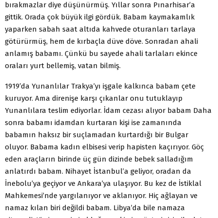
bırakmazlar diye düşünürmüş. Yıllar sonra Pınarhisar’a
gittik. Orada çok büyük ilgi gördük. Babam kaymakamlık
yaparken sabah saat altıda kahvede oturanları tarlaya
götürürmüş, hem de kırbaçla düve döve. Sonradan ahali
anlamış babamı. Çünkü bu sayede ahali tarlaları ekince
oraları yurt bellemiş, vatan bilmiş.
1919′da Yunanlılar Trakya’yı işgale kalkınca babam çete
kuruyor. Ama direnişe karşı çıkanlar onu tutuklayıp
Yunanlılara teslim ediyorlar. İdam cezası alıyor babam Daha
sonra babamı idamdan kurtaran kişi ise zamanında
babamın haksız bir suçlamadan kurtardığı bir Bulgar
oluyor. Babama kadın elbisesi verip hapisten kaçırıyor. Göç
eden araçların birinde üç gün dizinde bebek salladığım
anlatırdı babam. Nihayet İstanbul’a geliyor, oradan da
İnebolu’ya geçiyor ve Ankara’ya ulaşıyor. Bu kez de İstiklal
Mahkemesi’nde yargılanıyor ve aklanıyor. Hiç ağlayan ve
namaz kılan biri değildi babam. Libya’da bile namaza