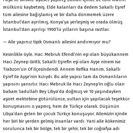
mülkünü kaybetmiş. Elde kalanları da dedem Sakallı Eşref
tüm ailesine bağışlamış ve bir daha dönmemek üzere
İstanbul’dan ayrılmış, Konya’ya yerleşmiş ve orada ölmüş.
İstanbul’dan ayrılışı 1900′lü yılların başına rastlar.
— Aile yapınız tipik Osmanlı ailesini andırmıyor mu?
Kesinlikle öyle. Hac: Mebruk Efendi’nin eşi olan büyükannem
Hacı Zeynep Giritli, Sakallı Eşrefin eşi olan Ayşe ninem ise
Trabzon’un Of ilçesindendi. Annem Refika Hanım, Sakallı
Eşref ile Ayşe’nin kızıydı. Bu aile yapısı tam da Osmanlıların
yapısını yansıtır. Hacı Mebruk ile Hacı Zeynep’in oğlu olan
babam Sadullah Bey Libya’da doğmuş ve 10 yaşındayken
aşiret mektebine götürülünce, sultan için yapılacak teşekkür
konuşmasını o yapmış, hem de Türkçe olarak. Düşünün
Libya’dan gelen bir çocuk Türkçe konuşuyor. Ailemizin içinde
her biri bir yerden gelmiş insanlar vardı. Yani aile kökenimiz
sorulunca tek bir bölge, tek bir şehir, tek bir coğrafya adı