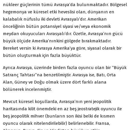
nükleer güçlerinin tümü Avrasya’da bulunmaktadır. Bölgesel
hegemonya ve küresel etki heveslisi olan, dünyanın en
kalabalık nüfuslu iki devleti Avrasyalı’dır. Amerikan
önceliğinin bütün potansiyel siyasi ve/veya ekonomik
meydan okuyucuları Avrasyalı’dır. Özetle, Avrasya’nın gücü
büyük ölçüde Amerika’nınkini gölgede bırakmaktadır.
Bereket versin ki Avrasya Amerika’ya göre, siyasal olarak bir
bütün oluşturmak için fazla büyüktür.
Ayrıca Avrasya, üzerinde birden fazla oyuncu olan bir “Büyük
Satranç Tahtası”na benzetilmiştir. Avrasya ise, Batı, Orta
Alan, Güney ve Doğu olmak üzere dört farklı alana
bölünerek incelenmiştir.
Mevcut küresel koşullarda, Avrasya’nın yeni jeopolitik
haritasında kilit önemdeki en az beş jeostratejik oyuncu ile
beş jeopolitik mihver (bunların son ikisi belki de kısmen
oyuncu olarak nitelendirilebilir) belirlenebilir. Fransa,