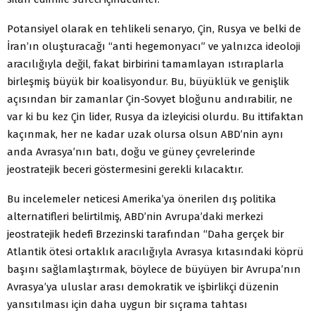
Potansiyel olarak en tehlikeli senaryo, Çin, Rusya ve belki de
İran’ın oluşturacağı “anti hegemonyacı” ve yalnızca ideoloji
aracılığıyla değil, fakat birbirini tamamlayan ıstıraplarla
birleşmiş büyük bir koalisyondur. Bu, büyüklük ve genişlik
açısından bir zamanlar Çin-Sovyet bloğunu andırabilir, ne
var ki bu kez Çin lider, Rusya da izleyicisi olurdu. Bu ittifaktan
kaçınmak, her ne kadar uzak olursa olsun ABD’nin aynı
anda Avrasya’nın batı, doğu ve güney çevrelerinde
jeostratejik beceri göstermesini gerekli kılacaktır.
Bu incelemeler neticesi Amerika’ya önerilen dış politika
alternatifleri belirtilmiş, ABD’nin Avrupa’daki merkezi
jeostratejik hedefi Brzezinski tarafından “Daha gerçek bir
Atlantik ötesi ortaklık aracılığıyla Avrasya kıtasındaki köprü
başını sağlamlaştırmak, böylece de büyüyen bir Avrupa’nın
Avrasya’ya uluslar arası demokratik ve işbirlikçi düzenin
yansıtılması için daha uygun bir sıçrama tahtası