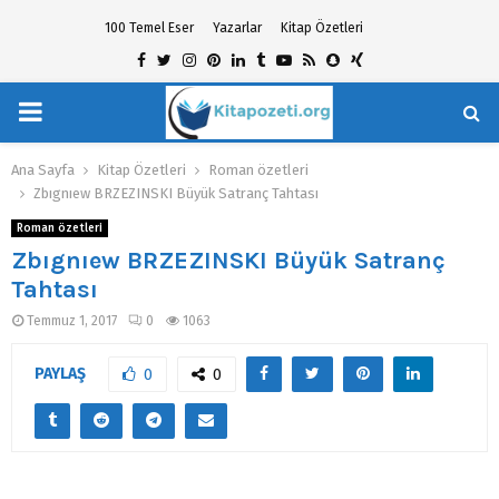
100 Temel Eser
Yazarlar
Kitap Özetleri
Facebook
Twitter
Instagram
Pinterest
Linkedin
Tumblr
Youtube
Rss
Snapchat
Xing
PRIMARY
hat
MENU
Ana Sayfa
Kitap Özetleri
Roman özetleri
Zbıgnıew BRZEZINSKI Büyük Satranç Tahtası
Roman özetleri
Zbıgnıew BRZEZINSKI Büyük Satranç
Tahtası
Temmuz 1, 2017
0
1063
PAYLAŞ
0
0