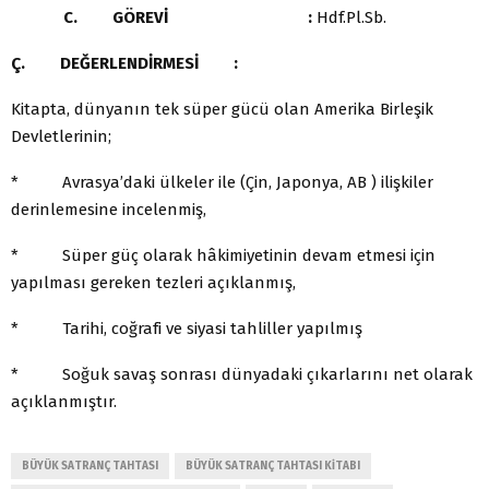
C. GÖREVİ :
Hdf.Pl.Sb.
Ç. DEĞERLENDİRMESİ :
Kitapta, dünyanın tek süper gücü olan Amerika Birleşik
Devletlerinin;
* Avrasya’daki ülkeler ile (Çin, Japonya, AB ) ilişkiler
derinlemesine incelenmiş,
* Süper güç olarak hâkimiyetinin devam etmesi için
yapılması gereken tezleri açıklanmış,
* Tarihi, coğrafi ve siyasi tahliller yapılmış
* Soğuk savaş sonrası dünyadaki çıkarlarını net olarak
açıklanmıştır.
BÜYÜK SATRANÇ TAHTASI
BÜYÜK SATRANÇ TAHTASI KITABI