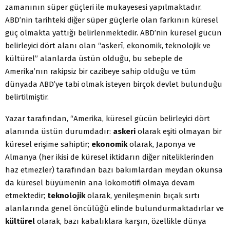
zamanının süper güçleri ile mukayesesi yapılmaktadır.
ABD’nin tarihteki diğer süper güçlerle olan farkının küresel
güç olmakta yattığı belirlenmektedir. ABD’nin küresel gücün
belirleyici dört alanı olan “askerî, ekonomik, teknolojik ve
kültürel” alanlarda üstün olduğu, bu sebeple de
Amerika’nın rakipsiz bir cazibeye sahip olduğu ve tüm
dünyada ABD’ye tabi olmak isteyen birçok devlet bulunduğu
belirtilmiştir.
Yazar tarafından, “Amerika, küresel gücün belirleyici dört
alanında üstün durumdadır:
askeri
olarak eşiti olmayan bir
küresel erişime sahiptir;
ekonomik
olarak, Japonya ve
Almanya (her ikisi de küresel iktidarın diğer niteliklerinden
haz etmezler) tarafından bazı bakımlardan meydan okunsa
da küresel büyümenin ana lokomotifi olmaya devam
etmektedir;
teknolojik
olarak, yenileşmenin bıçak sırtı
alanlarında genel öncülüğü elinde bulundurmaktadırlar ve
kültürel
olarak, bazı kabalıklara karşın, özellikle dünya