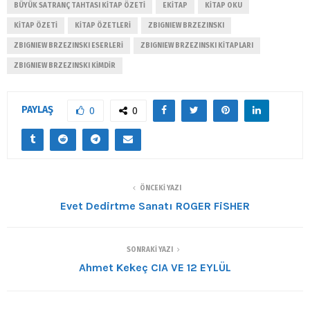
BÜYÜK SATRANÇ TAHTASI KITAP ÖZETI
EKITAP
KITAP OKU
KITAP ÖZETI
KITAP ÖZETLERI
ZBIGNIEW BRZEZINSKI
ZBIGNIEW BRZEZINSKI ESERLERI
ZBIGNIEW BRZEZINSKI KITAPLARI
ZBIGNIEW BRZEZINSKI KIMDIR
PAYLAŞ
0
0
ÖNCEKI YAZI
Evet Dedirtme Sanatı ROGER FiSHER
SONRAKI YAZI
Ahmet Kekeç CIA VE 12 EYLÜL