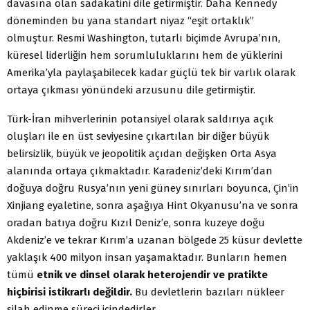
davasına olan sadakatini dile getirmiştir. Daha Kennedy
döneminden bu yana standart niyaz “eşit ortaklık”
olmuştur. Resmi Washington, tutarlı biçimde Avrupa’nın,
küresel liderliğin hem sorumluluklarını hem de yüklerini
Amerika’yla paylaşabilecek kadar güçlü tek bir varlık olarak
ortaya çıkması yönündeki arzusunu dile getirmiştir.
Türk-İran mihverlerinin potansiyel olarak saldırıya açık
oluşları ile en üst seviyesine çıkartılan bir diğer büyük
belirsizlik, büyük ve jeopolitik açıdan değişken Orta Asya
alanında ortaya çıkmaktadır. Karadeniz’deki Kırım’dan
doğuya doğru Rusya’nın yeni güney sınırları boyunca, Çin’in
Xinjiang eyaletine, sonra aşağıya Hint Okyanusu’na ve sonra
oradan batıya doğru Kızıl Deniz’e, sonra kuzeye doğu
Akdeniz’e ve tekrar Kırım’a uzanan bölgede 25 küsur devlette
yaklaşık 400 milyon insan yaşamaktadır. Bunların hemen
tümü
etnik ve dinsel olarak heterojendir ve pratikte
hiçbirisi istikrarlı değildir.
Bu devletlerin bazıları nükleer
silah edinme süreci içindedirler.