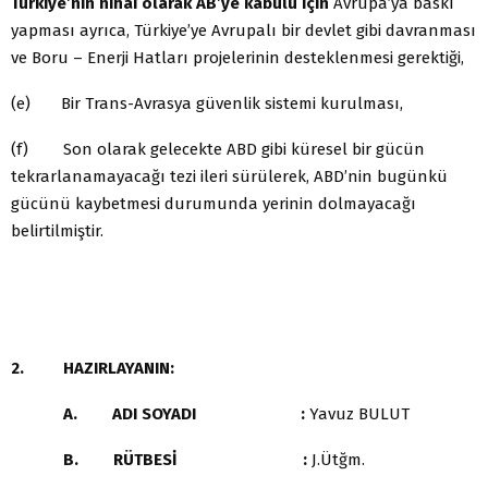
Türkiye’nin nihaî olarak AB’ye kabulü için
Avrupa’ya baskı
yapması ayrıca, Türkiye’ye Avrupalı bir devlet gibi davranması
ve Boru – Enerji Hatları projelerinin desteklenmesi gerektiği,
(e) Bir Trans-Avrasya güvenlik sistemi kurulması,
(f) Son olarak gelecekte ABD gibi küresel bir gücün
tekrarlanamayacağı tezi ileri sürülerek, ABD’nin bugünkü
gücünü kaybetmesi durumunda yerinin dolmayacağı
belirtilmiştir.
2. HAZIRLAYANIN:
A. ADI SOYADI :
Yavuz BULUT
B. RÜTBESİ :
J.Ütğm.