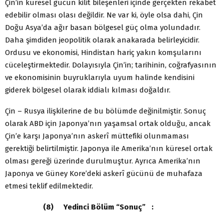
Çin’in küresel gücün kilit bileşenleri içinde gerçekten rekabet
edebilir olması olası değildir. Ne var ki, öyle olsa dahi, Çin
Doğu Asya’da ağır basan bölgesel güç olma yolundadır.
Daha şimdiden jeopolitik olarak anakarada belirleyicidir.
Ordusu ve ekonomisi, Hindistan hariç yakın komşularını
cüceleştirmektedir. Dolayısıyla Çin’in; tarihinin, coğrafyasının
ve ekonomisinin buyruklarıyla uyum halinde kendisini
giderek bölgesel olarak iddialı kılması doğaldır.
Çin – Rusya ilişkilerine de bu bölümde değinilmiştir. Sonuç
olarak ABD için Japonya’nın yaşamsal ortak olduğu, ancak
Çin’e karşı Japonya’nın askerî müttefiki olunmaması
gerektiği belirtilmiştir. Japonya ile Amerika’nın küresel ortak
olması gereği üzerinde durulmuştur. Ayrıca Amerika’nın
Japonya ve Güney Kore’deki askerî gücünü de muhafaza
etmesi teklif edilmektedir.
(8) Yedinci Bölüm “Sonuç” :