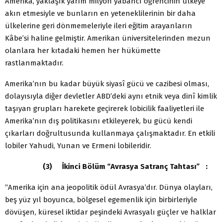
Amerika, yaklaşık yarım milyon yabancı öğrencinin ülkeye
akın etmesiyle ve bunların en yeteneklilerinin bir daha
ülkelerine geri dönmemeleriyle ileri eğitim arayanların
Kâbe’si haline gelmiştir. Amerikan üniversitelerinden mezun
olanlara her kıtadaki hemen her hükümette
rastlanmaktadır.
Amerika’nın bu kadar büyük siyasî gücü ve cazibesi olması,
dolayısıyla diğer devletler ABD’deki aynı etnik veya dinî kimlik
taşıyan grupları harekete geçirerek lobicilik faaliyetleri ile
Amerika’nın dış politikasını etkileyerek, bu gücü kendi
çıkarları doğrultusunda kullanmaya çalışmaktadır. En etkili
lobiler Yahudi, Yunan ve Ermeni lobileridir.
(3) İkinci Bölüm “Avrasya Satranç Tahtası” :
“Amerika için ana jeopolitik ödül Avrasya’dır. Dünya olayları,
beş yüz yıl boyunca, bölgesel egemenlik için birbirleriyle
dövüşen, küresel iktidar peşindeki Avrasyalı güçler ve halklar