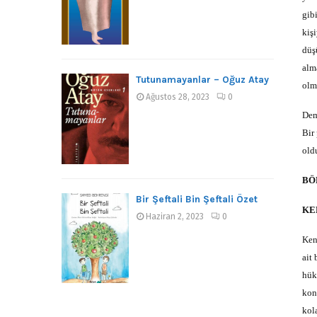
gib
kişi
düş
alm
Tutunamayanlar – Oğuz Atay
olm
Ağustos 28, 2023
0
Dem
Bir
old
BÖ
Bir Şeftali Bin Şeftali Özet
KE
Haziran 2, 2023
0
Ken
ait
hük
kon
kol