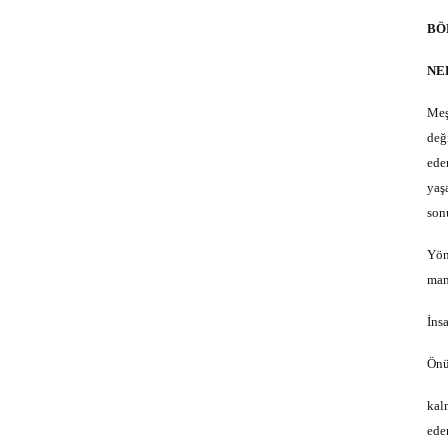
BÖ
NE
Meş
değ
ede
yaş
son
Yön
man
İns
Önü
kal
ede