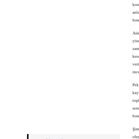
kon
anl
bır
Asl
yön
zam
ken
ver
ince
Pek
kay
top
sor
bır
Şim
olu