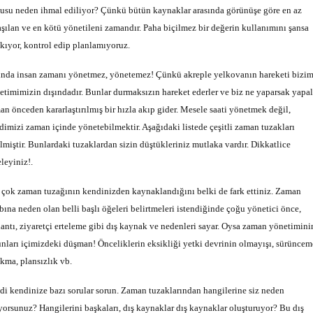
usu neden ihmal ediliyor? Çünkü bütün kaynaklar arasında görünüşe göre en az
aşılan ve en kötü yönetileni zamandır. Paha biçilmez bir değerin kullanımını şansa
akıyor, kontrol edip planlamıyoruz.
ında insan zamanı yönetmez, yönetemez! Çünkü akreple yelkovanın hareketi bizi
etimimizin dışındadır. Bunlar durmaksızın hareket ederler ve biz ne yaparsak yapa
an önceden kararlaştırılmış bir hızla akıp gider. Mesele saati yönetmek değil,
dimizi zaman içinde yönetebilmektir. Aşağıdaki listede çeşitli zaman tuzakları
ilmiştir. Bunlardaki tuzaklardan sizin düştükleriniz mutlaka vardır. Dikkatlice
leyiniz!.
 çok zaman tuzağının kendinizden kaynaklandığını belki de fark ettiniz. Zaman
bına neden olan belli başlı öğeleri belirtmeleri istendiğinde çoğu yönetici önce,
lantı, ziyaretçi erteleme gibi dış kaynak ve nedenleri sayar. Oysa zaman yönetimini
unları içimizdeki düşman! Önceliklerin eksikliği yetki devrinin olmayışı, sürünce
akma, plansızlık vb.
di kendinize bazı sorular sorun. Zaman tuzaklarından hangilerine siz neden
yorsunuz? Hangilerini başkaları, dış kaynaklar dış kaynaklar oluşturuyor? Bu dış