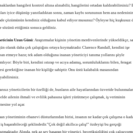
naklardan hangileri kontrol altına alınabilir, hangilerini ortadan kaldırabilirsiniz?
uları iyice düşünüp yanıtladıktan sonra, zaman kaybı sorununun hem ana nedenini
de çözümünün kendiniz olduğunu kabul ediyor musunuz? Öyleyse hiç kuşkusuz 
e sözünü ettiğimiz sonuca geldiniz.
eticinin Uzun Günü
: Araştırmalar kişinin yönetim merdivenlerinde yükseldikçe, s
gün olarak daha çok çalıştığını ortaya koymaktadır. Clarence Randall, kendini işe
ban etmeye hazır, tek adam olduğuna inanan yöneticiyi tanıma yollarını şöyle
ımlıyor: Böyle biri, kendini ıstırap ve acıya adamış, sorumluluklarını bilen, feragat
esi gerektiğine inanan bir kişiliğe sahiptir. Onu üstü kalabalık masasından
yabilirsiniz.
arısız yöneticilerin bir özelliği de, bunların aile hayatlarından özveride bulunmaları
elde ailenin ihmali ve evlilik pahasına işleri yürütmeye çalışmak, iş veriminin
mesine yol açar.
an yönetiminin efsanevi düsturlarından birisi, insanın ne kadar çok çalışırsa o kad
 iş başarabileceği şeklindedir.”Çok değil akıllıca çalış!” özdeyişi bu gerçeği
sıtmaktadır. Alında, pek az şey başaran bir yönetici, beceriksizliğini çok çalışıyor