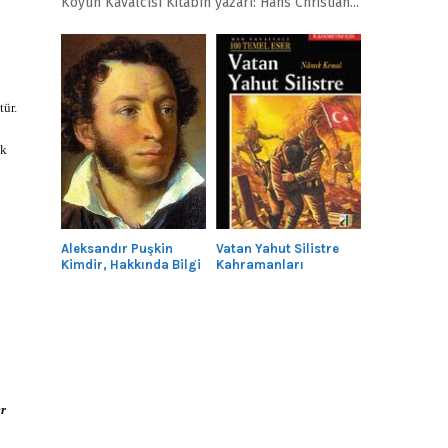
Köyün Kavalcısı Kitabın yazarı: Hans Christian...
tür.
ık
Aleksandır Puşkin
Vatan Yahut Silistre
Kimdir, Hakkında Bilgi
Kahramanları
r