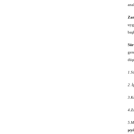
ana
Zam
uyg
baş
Sür
ger
düş
1
.
S
2. 
3.K
4.Z
5.M
şey