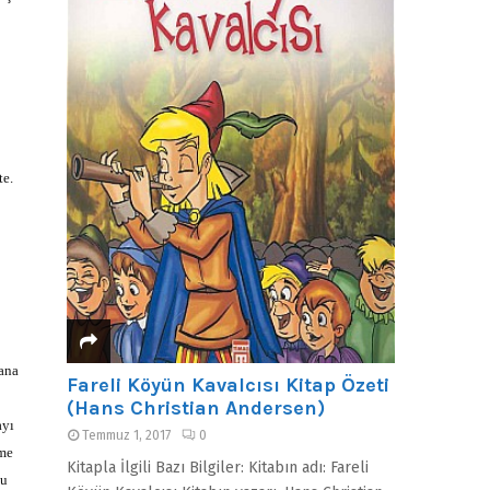
te.
sana
Fareli Köyün Kavalcısı Kitap Özeti
(Hans Christian Andersen)
ayı
Temmuz 1, 2017
0
rme
Kitapla İlgili Bazı Bilgiler: Kitabın adı: Fareli
bu