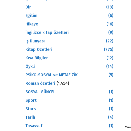
Din
(18)
Eğitim
(6)
Hikaye
(16)
İngilizce kitap özetleri
(9)
İş Dunyası
(22)
Kitap Özetleri
(775)
Kısa Bilgiler
(12)
Öykü
(14)
PSİKO-SOSYAL ve METAFİZİK
(5)
Roman özetleri
(1.454)
SOSYAL GÜNCEL
(1)
Sport
(1)
Stars
(1)
Tarih
(4)
Tasavvuf
(1)
Yaza