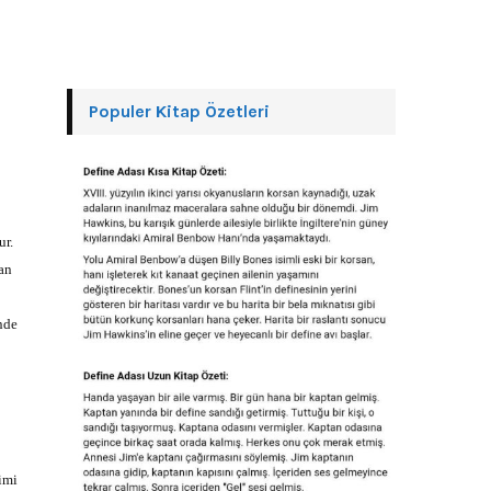
Populer Kitap Özetleri
ur.
an
nde
imi