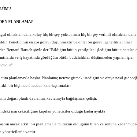
LÜM 3
DEN PLANLAMA?
gul olmaktan daha kolay hiç bir şey yoktur, ama hiç bir şey verimli olmaktan daha
ildir. Yöneticinin en zor görevi düşünmektir ve onlar bu görevi genellikle ihmal
rler. Bernard Baruch şöyle der “Bildiğim bütün yenilgiler, işlediğim bütün hatalar, 
antılarda ve iş hayatında gördüğüm bütün budalalıklar, düşünmeden yapılan işler
ucudur”
etim planlamayla başlar. Planlama; nereye gitmek istediğini ve oraya nasıl gideceğ
tıklı bir biçimde önceden kararlaştırmaktır.
anın doğası planlı davranma kavramıyla bağdaşmaz, çelişir.
ndeki işin çekiciliğine kapılan yöneticiler olduğu kadar ayakta
manın ancak etkili bir planlama ile mümkün olduğunu bilen ve sonuna kadar müca
n yöneticilerde vardır