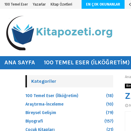
n KİTAP ÖZETİ
100 Temel Eser
Yazarlar
Kitap Özetleri
EN ÇOK OKUNANLAR
hat
ANA SAYFA
100 TEMEL ESER (İLKÖĞRETIM)
Ana
Kategoriler
Bir
Z
100 Temel Eser (İlköğretim)
(18)
Araştırma-İnceleme
(10)
M
Bireysel Gelişim
(79)
Biyografi
(157)
Çocuk Kitapları
(21)