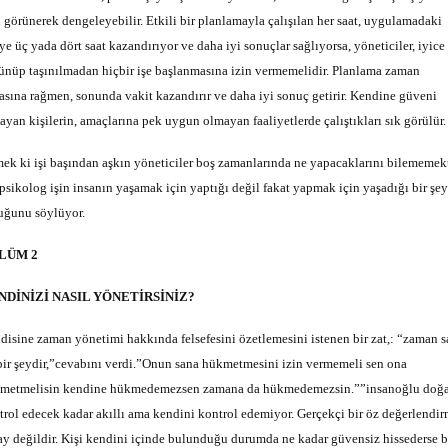
i görünerek dengeleyebilir. Etkili bir planlamayla çalışılan her saat, uygulamadaki
ye üç yada dört saat kazandırıyor ve daha iyi sonuçlar sağlıyorsa, yöneticiler, iyice
ünüp taşınılmadan hiçbir işe başlanmasına izin vermemelidir. Planlama zaman
asına rağmen, sonunda vakit kazandırır ve daha iyi sonuç getirir. Kendine güveni
ayan kişilerin, amaçlarına pek uygun olmayan faaliyetlerde çalıştıkları sık görülür.
ek ki işi başından aşkın yöneticiler boş zamanlarında ne yapacaklarını bilememek
 psikolog işin insanın yaşamak için yaptığı değil fakat yapmak için yaşadığı bir şey
uğunu söylüyor.
LÜM 2
NDİNİZİ NASIL YÖNETİRSİNİZ?
disine zaman yönetimi hakkında felsefesini özetlemesini istenen bir zat,: “zaman 
 bir şeydir,”cevabını verdi.”Onun sana hükmetmesini izin vermemeli sen ona
metmelisin kendine hükmedemezsen zamana da hükmedemezsin.””insanoğlu doğ
trol edecek kadar akıllı ama kendini kontrol edemiyor. Gerçekçi bir öz değerlendi
ay değildir. Kişi kendini içinde bulunduğu durumda ne kadar güvensiz hissederse 