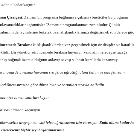
lizden o kadar kaçınır.
an Çizelgesi
: Zamanı bir programa bağlamaya çalışan yöneticiler bu programı
ulayamadıklarını görmüşler.”Zamanın programlanması zorunludur. Çünkü
kalarının deneyimlerine bakarak bazı alışkanlıklarımızı değiştirmek son derece güç
üncemede Bırakmak
: Alışkanlıklardan vaz geçebilmek için öz disiplin ve kararlıl
eklidir. Bir yönetici:sürüncemede bırakma huyunun kendisini neredeyse tuzağa
ürüp boğmak üzere olduğunu anlayıp savaşı şu basit kurallarla kazanmış:
ü
rüncemede bırakma huyunun sizi felce uğrattığı alanı bulun ve onu fethedin.
İşleri önem sırasına göre düzenleyin ve sorunları sırayla halledin.
endinize zaman sınırları koyun.
or sorunlardan kaçmayın
ükemmellik arayışınızın sizi felce uğratmasına izin vermeyin.
Emin olana kadar he
i ertelerseniz hiçbir şeyi başaramazsınız.