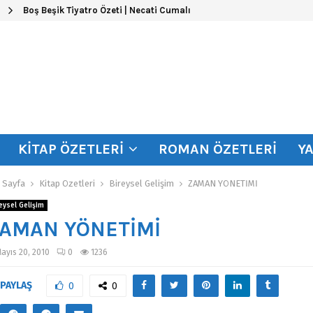
Boş Beşik Tiyatro Özeti | Necati Cumalı
KITAP ÖZETLERI
ROMAN ÖZETLERI
Y
 Sayfa
Kitap Özetleri
Bireysel Gelişim
ZAMAN YÖNETİMİ
eysel Gelişim
AMAN YÖNETİMİ
ayıs 20, 2010
0
1236
PAYLAŞ
0
0