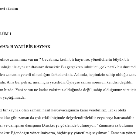
nevi : Epsilon
LÜM 1
MAN: HAYATİ BİR KAYNAK
erince zamanınız var mı ? Cevabınız kesin bir hayır ise, yöneticilerin büyük bir
unluğu ile aynı sınıftasınız demektir. Bu gerçekten ürkütücü, çok nazik bir durumd
den zamanın yeterli olmadığını farkedersiniz. Aslında, hepimizin sahip olduğu zam
ıdır. Ama bu, pek az insan için yeterlidir. Öyleyse zaman sorunun kendisi değildir.
un bizde! Yani sorun ne kadar vaktimiz olduğunda değil, sahip olduğumuz süre içi
er yaptığımızda.
iz bir kaynak olan zamanı nasıl harcayacağımıza karar verebiliriz. Tıpkı öteki
naklar gibi zaman da çok etkili biçimde değerlendirilebilir veya boşa harcanabilir.
ar ve danışman danışman Drucker şu gözlemde bulunuyor: “Zamanen az bulunan
naktır. Eğer doğru yönetilmiyorsa, hiçbir şey yönetilmiş sayılmaz.” Zamanın yönet