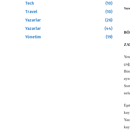
Tech
(10)
Yayı
Travel
(10)
Yazarlar
(26)
Yazarlar
(44)
BÖ
Yönetim
(19)
ZA
Yet
çoğ
Bir
ayn
Sor
nel
Eşs
kay
Yaz
kay