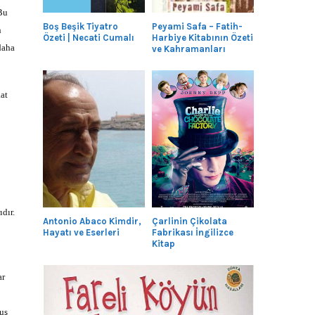
 Bu
Boş Beşik Tiyatro
Peyami Safa – Fatih-
n
Özeti | Necati Cumalı
Harbiye Kitabının Özeti
daha
ve Kahramanları
aat
dır.
Antonio Abaco Kimdir,
Çarlinin Çikolata
Hayatı ve Eserleri
Fabrikası İngilizce
Kitap
ar
muş