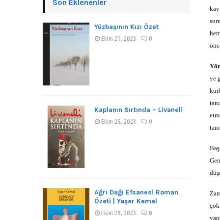
Son Eklenenler
kay
sor
Yüzbaşının Kızı Özet
hem
Ekim 29, 2023
0
önc
Yön
ve 
kur
tan
Kaplanın Sırtında – Livaneli
etm
Ekim 28, 2023
0
tanı
Baş
Gen
düş
Ağrı Dağı Efsanesi Roman
Zam
Özeti | Yaşar Kemal
çok
Ekim 28, 2023
0
yan