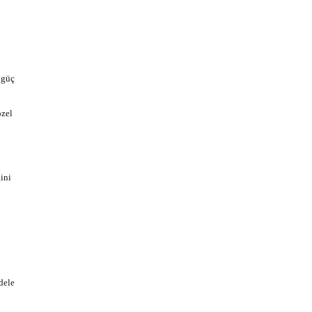
 güç
özel
ini
dele