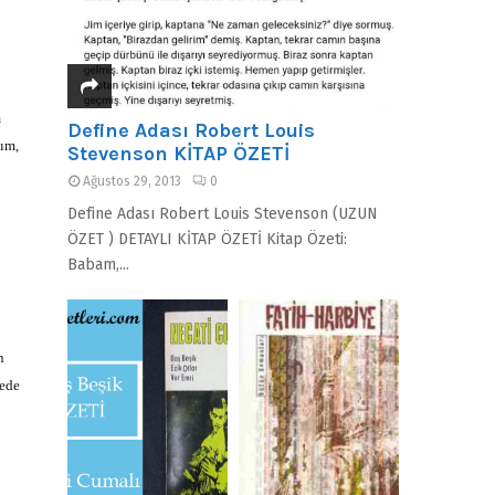
m
Define Adası Robert Louis
lım,
Stevenson KİTAP ÖZETİ
Ağustos 29, 2013
0
Define Adası Robert Louis Stevenson (UZUN
ÖZET ) DETAYLI KİTAP ÖZETİ Kitap Özeti:
Babam,...
n
mede