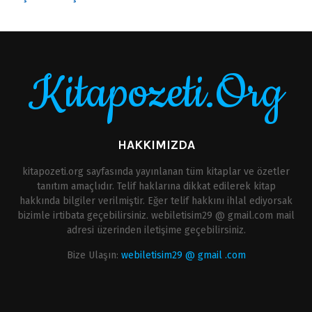
Kitapozeti.Org
HAKKIMIZDA
kitapozeti.org sayfasında yayınlanan tüm kitaplar ve özetler
tanıtım amaçlıdır. Telif haklarına dikkat edilerek kitap
hakkında bilgiler verilmiştir. Eğer telif hakkını ihlal ediyorsak
bizimle irtibata geçebilirsiniz. webiletisim29 @ gmail.com mail
adresi üzerinden iletişime geçebilirsiniz.
Bize Ulaşın:
webiletisim29 @ gmail .com