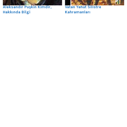
Aleksandır Puşkin Kimdir,
Vatan Yahut Silistre
Hakkında Bilgi
Kahramanları