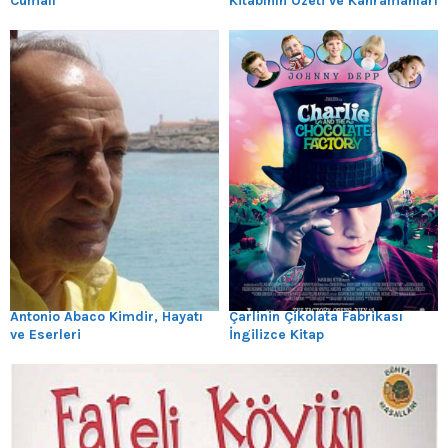
Cumalı
Kitabının Özeti ve Kahramanları
Antonio Abaco Kimdir, Hayatı
Çarlinin Çikolata Fabrikası
ve Eserleri
İngilizce Kitap