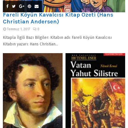
Fareli Köyün Kavalcısı Kitap Özeti (Hans
Christian Andersen)
Temmuz 1, 2017
0
Kitapla İlgili Bazı Bilgiler: Kitabın adı: Fareli Köyün Kavalcısı
Kitabın yazarı: Hans Christian...