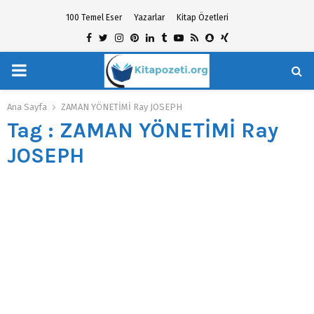
100 Temel Eser
Yazarlar
Kitap Özetleri
Facebook
Twitter
Instagram
Pinterest
Linkedin
Tumblr
Youtube
Rss
Snapchat
Xing
PRIMARY
hat
MENU
Ana Sayfa
ZAMAN YÖNETİMİ Ray JOSEPH
Tag : ZAMAN YÖNETİMİ Ray
JOSEPH