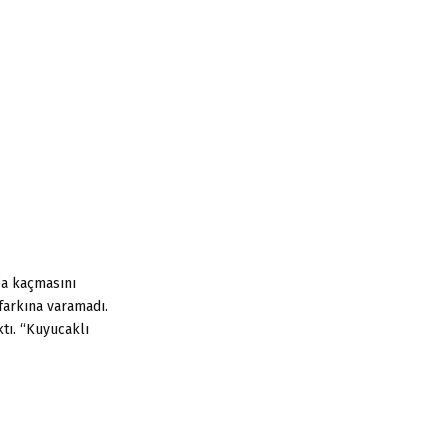
:
C
H
n’a kaçmasını
 farkına varamadı.
ktı. “Kuyucaklı