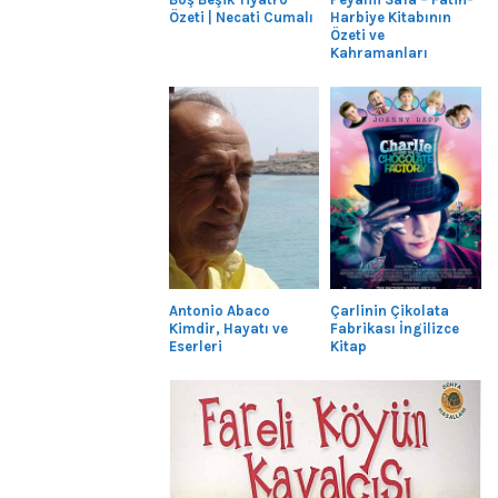
Özeti | Necati Cumalı
Harbiye Kitabının
Özeti ve
Kahramanları
Antonio Abaco
Çarlinin Çikolata
Kimdir, Hayatı ve
Fabrikası İngilizce
Eserleri
Kitap