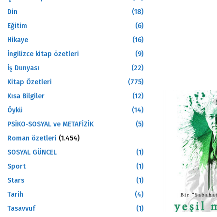
Din
(18)
Eğitim
(6)
Hikaye
(16)
İngilizce kitap özetleri
(9)
İş Dunyası
(22)
Kitap Özetleri
(775)
Kısa Bilgiler
(12)
Öykü
(14)
PSİKO-SOSYAL ve METAFİZİK
(5)
Roman özetleri
(1.454)
SOSYAL GÜNCEL
(1)
Sport
(1)
Stars
(1)
Tarih
(4)
Tasavvuf
(1)