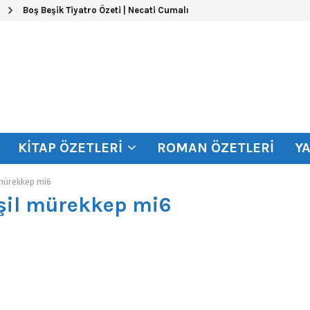
Boş Beşik Tiyatro Özeti | Necati Cumalı
KITAP ÖZETLERI
ROMAN ÖZETLERI
Y
 mürekkep mi6
eşil mürekkep mi6