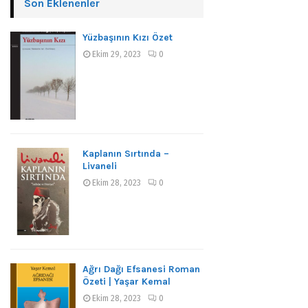
Son Eklenenler
Yüzbaşının Kızı Özet
Ekim 29, 2023
0
Kaplanın Sırtında –
Livaneli
Ekim 28, 2023
0
Ağrı Dağı Efsanesi Roman
Özeti | Yaşar Kemal
Ekim 28, 2023
0