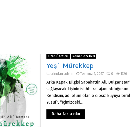
Kitap Özetleri
Roman özetleri
Yeşil Mürekkep
tarafından
admin
Temmuz 1, 2017
0
1726
Arka Kapak Bilgisi Sabahattin Ali, Bulgarista
sağlayacak kişinin istihbarat ajanı olduğunun
Kendisini, adı ölüm olan o dipsiz kuyuya bıra
Yusuf”, “İçimizdeki...
Daha fazla oku