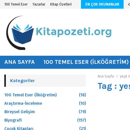
n KİTAP ÖZETİ
100 Temel Eser
Yazarlar
Kitap Özetleri
EN ÇOK OKUNANLAR
hat
ANA SAYFA
100 TEMEL ESER (İLKÖĞRETIM)
Ana Sayfa
yeşil
Kategoriler
Tag : y
100 Temel Eser (İlköğretim)
(18)
Araştırma-İnceleme
(10)
Bireysel Gelişim
(79)
Biyografi
(157)
Çocuk Kitapları
(21)