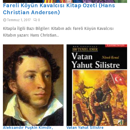
Fareli Köyün Kavalcısı Kitap Özeti (Hans
Christian Andersen)
Temmuz 1, 2017
0
Kitapla İlgili Bazı Bilgiler: Kitabın adı: Fareli Köyün Kavalcısı
Kitabın yazarı: Hans Christian...
Aleksandır Puşkin Kimdir,
Vatan Yahut Silistre