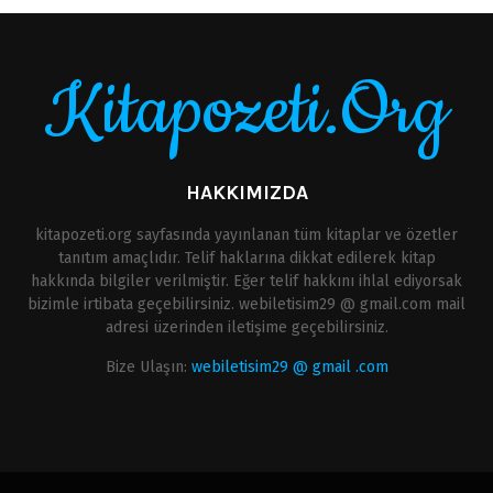
Kitapozeti.Org
HAKKIMIZDA
kitapozeti.org sayfasında yayınlanan tüm kitaplar ve özetler
tanıtım amaçlıdır. Telif haklarına dikkat edilerek kitap
hakkında bilgiler verilmiştir. Eğer telif hakkını ihlal ediyorsak
bizimle irtibata geçebilirsiniz. webiletisim29 @ gmail.com mail
adresi üzerinden iletişime geçebilirsiniz.
Bize Ulaşın:
webiletisim29 @ gmail .com