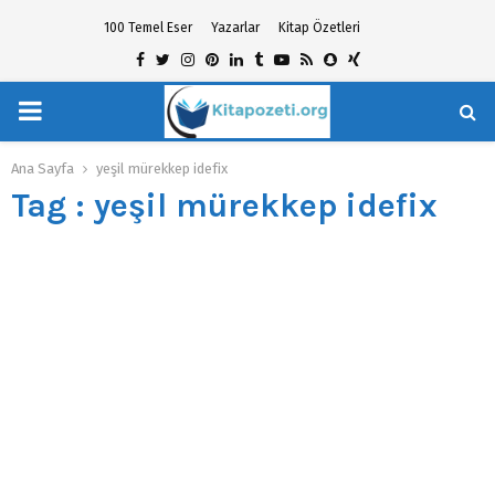
100 Temel Eser
Yazarlar
Kitap Özetleri
Facebook
Twitter
Instagram
Pinterest
Linkedin
Tumblr
Youtube
Rss
Snapchat
Xing
PRIMARY
hat
MENU
Ana Sayfa
yeşil mürekkep idefix
Tag : yeşil mürekkep idefix