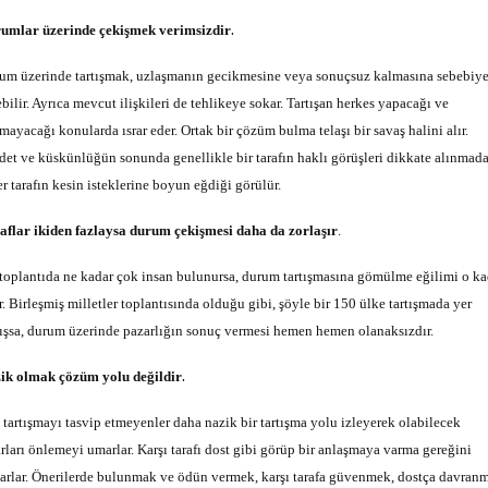
.
umlar üzerinde çekişmek verimsizdir
um üzerinde tartışmak, uzlaşmanın gecikmesine veya sonuçsuz kalmasına sebebiye
bilir. Ayrıca mevcut ilişkileri de tehlikeye sokar. Tartışan herkes yapacağı ve
mayacağı konularda ısrar eder. Ortak bir çözüm bulma telaşı bir savaş halini alır.
det ve küskünlüğün sonunda genellikle bir tarafın haklı görüşleri dikkate alınmada
er tarafın kesin isteklerine boyun eğdiği görülür.
aflar ikiden fazlaysa durum çekişmesi daha da zorlaşır
.
 toplantıda ne kadar çok insan bulunursa, durum tartışmasına gömülme eğilimi o ka
r. Birleşmiş milletler toplantısında olduğu gibi, şöyle bir 150 ülke tartışmada yer
ışsa, durum üzerinde pazarlığın sonuç vermesi hemen hemen olanaksızdır.
.
ik olmak çözüm yolu değildir
t tartışmayı tasvip etmeyenler daha nazik bir tartışma yolu izleyerek olabilecek
arları önlemeyi umarlar. Karşı tarafı dost gibi görüp bir anlaşmaya varma gereğini
arlar. Önerilerde bulunmak ve ödün vermek, karşı tarafa güvenmek, dostça davran