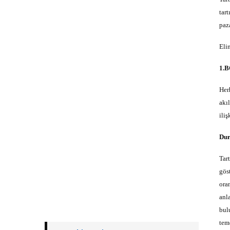
tart
paz
Eli
1.
Her
akı
ili
Dur
Tar
gös
ora
anl
bul
teme