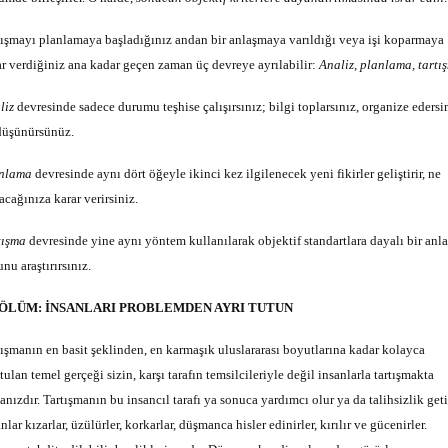
tışmayı planlamaya başladığınız andan bir anlaşmaya varıldığı veya işi koparmaya
ar verdiğiniz ana kadar geçen zaman üç devreye ayrılabilir:
Analiz, planlama, tartı
liz
devresinde sadece durumu teşhise çalışırsınız; bilgi toplarsınız, organize edersi
düşünürsünüz.
nlama
devresinde aynı dört öğeyle ikinci kez ilgilenecek yeni fikirler geliştirir, ne
acağınıza karar verirsiniz.
tışma
devresinde yine aynı yöntem kullanılarak objektif standartlara dayalı bir anl
nu araştırırsınız.
BÖLÜM: İNSANLARI PROBLEMDEN AYRI TUTUN
tışmanın en basit şeklinden, en karmaşık uluslararası boyutlarına kadar kolayca
ulan temel gerçeği sizin, karşı tarafın temsilcileriyle değil insanlarla tartışmakta
nızdır. Tartışmanın bu insancıl tarafı ya sonuca yardımcı olur ya da talihsizlik getir
nlar kızarlar, üzülürler, korkarlar, düşmanca hisler edinirler, kırılır ve gücenirler.