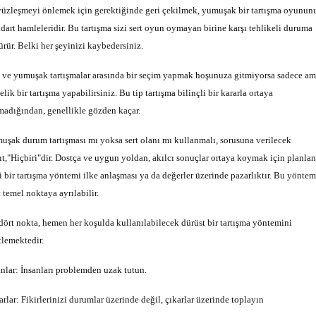
yüzleşmeyi önlemek için gerektiğinde geri çekilmek, yumuşak bir tartışma oyunun
ndart hamleleridir. Bu tartışma sizi sert oyun oymayan birine karşı tehlikeli duruma
ürür. Belki her şeyinizi kaybedersiniz.
t ve yumuşak tartışmalar arasında bir seçim yapmak hoşunuza gitmiyorsa sadece a
lik bir tartışma yapabilirsiniz. Bu tip tartışma bilinçli bir kararla ortaya
madığından, genellikle gözden kaçar.
uşak durum tartışması mı yoksa sert olanı mı kullanmalı, sorusuna verilecek
ıt,"Hiçbiri"dir. Dostça ve uygun yoldan, akılcı sonuçlar ortaya koymak için planla
i bir tartışma yöntemi ilke anlaşması ya da değerler üzerinde pazarlıktır. Bu yöntem
 temel noktaya ayrılabilir.
dört nokta, hemen her koşulda kullanılabilecek dürüst bir tartışma yöntemini
tlemektedir.
anlar: İnsanları problemden uzak tutun.
arlar: Fikirlerinizi durumlar üzerinde değil, çıkarlar üzerinde toplayın