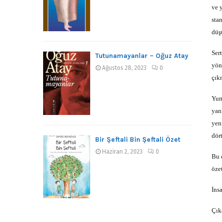
ve 
sta
düş
Ser
Tutunamayanlar – Oğuz Atay
yöne
Ağustos 28, 2023
0
çık
Yum
yan
yen
dört
Bir Şeftali Bin Şeftali Özet
Haziran 2, 2023
0
Bu 
öze
İns
Çık