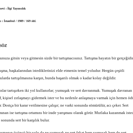
evi : İlgi Yayıncılık
ı : İstanbul / 1989 / 169 shf.
SÖZ
unuza gitsin veya gitmesin sizde bir tartışmacısınız. Tartışma hayatın bir gerçeğidir
tışma, başkalarından istediklerinizi elde etmenin temel yoludur. Hergün çeşitli
ularda tartışılmasına karşın, bunda başarılı olmak o kadar kolay değildir.
anlar tartışırken iki yol kullanırlar; yumuşak ve sert davranmak. Yumuşak davranan
af, kişisel zıtlaşmayı gidermek ister ve bu nedenle anlaşmaya varmak için hemen öd
r. Dostça bir karar verilmesine çalışır; ne varki sonunda sömürülür, acı çeker. Sert
ranan ise tartışma ortamını bir irade yarışması olarak görür. Mutlaka kazanmak iste
 sonunda sert bir karşılık bulur.
tışmanın üçüncü bir yolu da ne yumuşak ne sert fakat hem yumuşak hem de sert