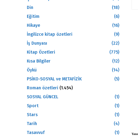
Din
(18)
Eğitim
(6)
Hikaye
(16)
İngilizce kitap özetleri
(9)
İş Dunyası
(22)
Kitap Özetleri
(775)
Kısa Bilgiler
(12)
Öykü
(14)
PSİKO-SOSYAL ve METAFİZİK
(5)
Roman özetleri
(1.454)
SOSYAL GÜNCEL
(1)
Sport
(1)
Stars
(1)
Tarih
(4)
Tasavvuf
(1)
Yaza