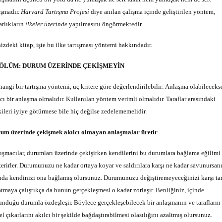
ışmadır.
Harvard Tartışma Projesi
diye anılan çalışma içinde geliştirilen yöntem,
arlıkların
ilkeler üzerinde
yapılmasını öngörmektedir.
nizdeki kitap, işte bu ilke tartışması yöntemi hakkındadır.
BÖLÜM: DURUM ÜZERİNDE ÇEKİŞMEYİN
hangi bir tartışma yöntemi, üç kritere göre değerlendirilebilir: Anlaşma olabileceks
lcı bir anlaşma olmalıdır. Kullanılan yöntem verimli olmalıdır. Taraflar arasındaki
şkileri iyiye götürmese bile hiç değilse zedelememelidir.
um üzerinde çekişmek akılcı olmayan anlaşmalar üretir
.
tışmacılar, durumları üzerinde çekişirken kendilerini bu durumlara bağlama eğilimi
terirler. Durumunuzu ne kadar ortaya koyar ve saldırılara karşı ne kadar savunursan
nda kendinizi ona bağlamış olursunuz. Durumunuzu değiştiremeyeceğinizi karşı ta
atmaya çalıştıkça da bunun gerçekleşmesi o kadar zorlaşır. Benliğiniz, içinde
unduğu durumla özdeşleşir. Böylece gerçekleşebilecek bir anlaşmanın ve tarafların
l çıkarlarını akılcı bir şekilde bağdaştırabilmesi olasılığını azaltmış olursunuz.