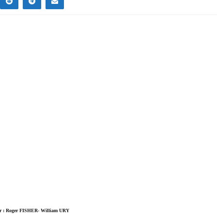
r : Roger FISHER- William URY