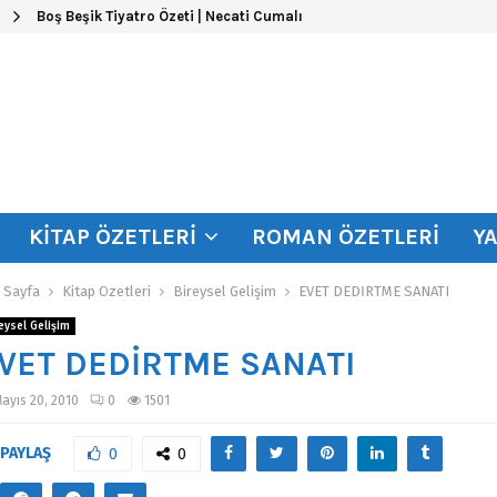
Boş Beşik Tiyatro Özeti | Necati Cumalı
KITAP ÖZETLERI
ROMAN ÖZETLERI
Y
 Sayfa
Kitap Özetleri
Bireysel Gelişim
EVET DEDİRTME SANATI
eysel Gelişim
VET DEDİRTME SANATI
ayıs 20, 2010
0
1501
PAYLAŞ
0
0