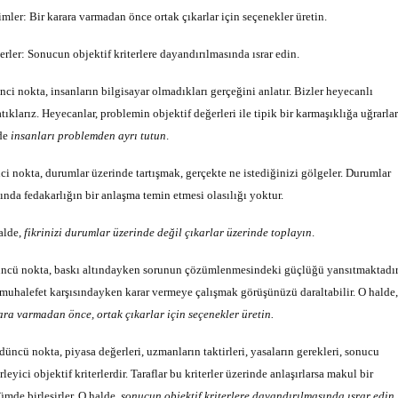
imler: Bir karara varmadan önce ortak çıkarlar için seçenekler üretin.
terler: Sonucun objektif kriterlere dayandırılmasında ısrar edin.
nci nokta, insanların bilgisayar olmadıkları gerçeğini anlatır. Bizler heyecanlı
tıklarız. Heyecanlar, problemin objektif değerleri ile tipik bir karmaşıklığa uğrarlar
de
insanları problemden ayrı tutun
.
nci nokta, durumlar üzerinde tartışmak, gerçekte ne istediğinizi gölgeler. Durumlar
sında fedakarlığın bir anlaşma temin etmesi olasılığı yoktur.
alde,
fikrinizi durumlar üzerinde değil çıkarlar üzerinde toplayın
.
ncü nokta, baskı altındayken sorunun çözümlenmesindeki güçlüğü yansıtmaktadır
 muhalefet karşısındayken karar vermeye çalışmak görüşünüzü daraltabilir. O halde
ara varmadan önce, ortak çıkarlar için seçenekler üretin.
düncü nokta, piyasa değerleri, uzmanların taktirleri, yasaların gerekleri, sonucu
rleyici objektif kriterlerdir. Taraflar bu kriterler üzerinde anlaşırlarsa makul bir
ümde birleşirler. O halde,
sonucun objektif kriterlere dayandırılmasında ısrar edin
.