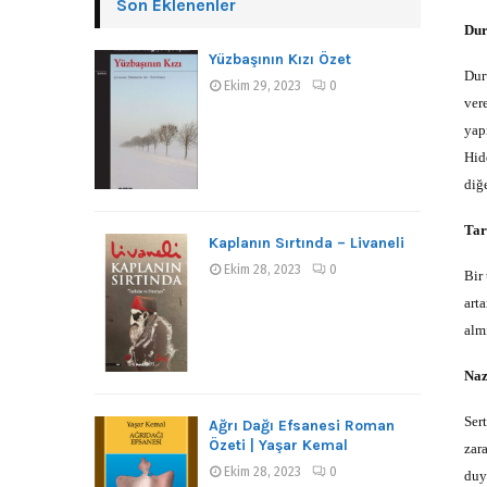
Son Eklenenler
Dur
Yüzbaşının Kızı Özet
Dur
Ekim 29, 2023
0
vere
yap
Hid
diğ
Tar
Kaplanın Sırtında – Livaneli
Ekim 28, 2023
0
Bir
arta
alm
Naz
Ser
Ağrı Dağı Efsanesi Roman
Özeti | Yaşar Kemal
zar
Ekim 28, 2023
0
duy