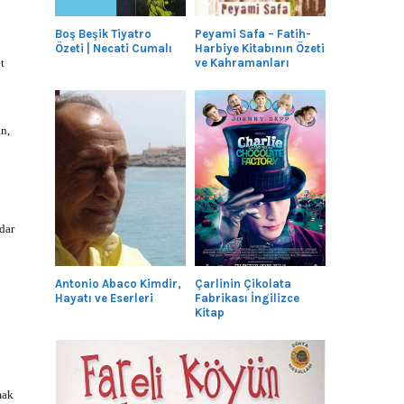
Boş Beşik Tiyatro
Peyami Safa – Fatih-
Özeti | Necati Cumalı
Harbiye Kitabının Özeti
t
ve Kahramanları
n,
dar
Antonio Abaco Kimdir,
Çarlinin Çikolata
Hayatı ve Eserleri
Fabrikası İngilizce
Kitap
mak