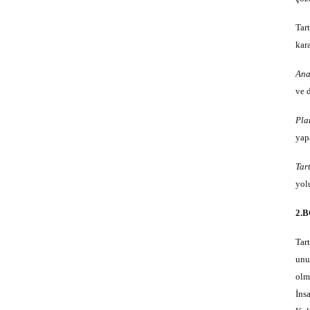
Tar
kar
Ana
ve 
Pla
yap
Tar
yolu
2.
Tar
unut
olma
İnsa