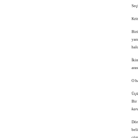
Seç
Kri
Biri
yara
hal
İki
ara
O h
Üçü
Bir
kar
Dör
beli
çöz