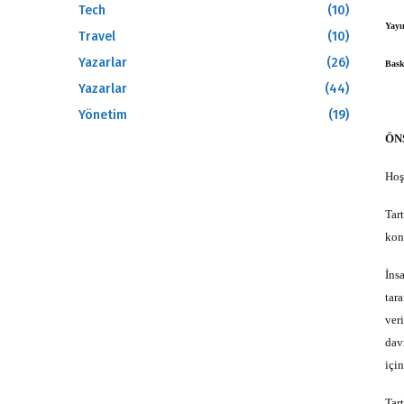
Tech
(10)
Yayın
Travel
(10)
Yazarlar
(26)
Bask
Yazarlar
(44)
Yönetim
(19)
ÖN
Hoş
Tar
kon
İns
tar
veri
dav
için
Tar