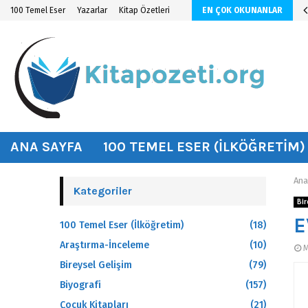
n KİTAP ÖZETİ
100 Temel Eser
Yazarlar
Kitap Özetleri
EN ÇOK OKUNANLAR
hat
ANA SAYFA
100 TEMEL ESER (İLKÖĞRETIM)
Ana
Kategoriler
Bir
E
100 Temel Eser (İlköğretim)
(18)
Araştırma-İnceleme
(10)
M
Bireysel Gelişim
(79)
Biyografi
(157)
Çocuk Kitapları
(21)