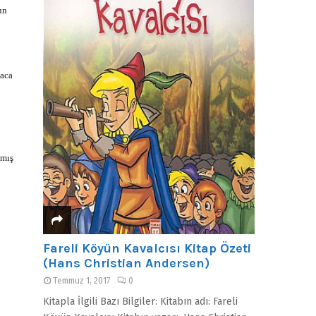
un
maca
nmış
Fareli Köyün Kavalcısı Kitap Özeti
(Hans Christian Andersen)
Temmuz 1, 2017
0
Kitapla İlgili Bazı Bilgiler: Kitabın adı: Fareli