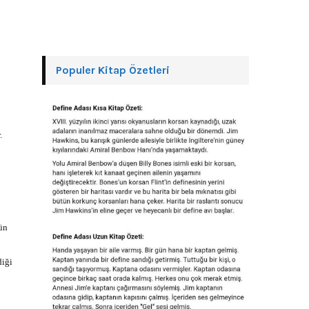
Populer Kitap Özetleri
.
ün
diği