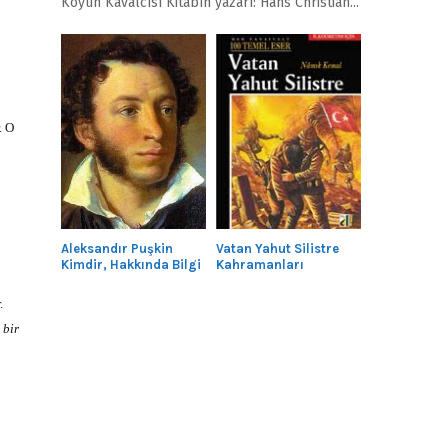
Köyün Kavalcısı Kitabın yazarı: Hans Christian...
. O
Aleksandır Puşkin
Vatan Yahut Silistre
Kimdir, Hakkında Bilgi
Kahramanları
.
,
bir