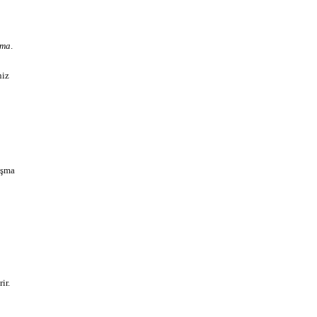
şma
.
niz
aşma
ir.