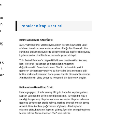
e
bu
in
Populer Kitap Özetleri
n
ıç
ak,
ok
lar
r