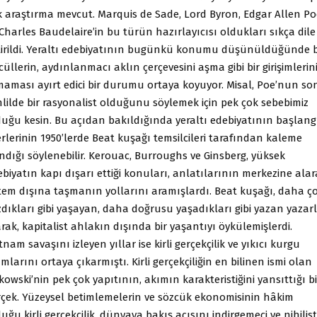
k araştırma mevcut. Marquis de Sade, Lord Byron, Edgar Allen Po
Charles Baudelaire’in bu türün hazırlayıcısı oldukları sıkça dile
tirildi. Yeraltı edebiyatının bugünkü konumu düşünüldüğünde 
üllerin, aydınlanmacı aklın çerçevesini aşma gibi bir girişimlerin
maması ayırt edici bir durumu ortaya koyuyor. Misal, Poe’nun so
hlilde bir rasyonalist olduğunu söylemek için pek çok sebebimiz
duğu kesin. Bu açıdan bakıldığında yeraltı edebiyatının başlang
rlerinin 1950’lerde Beat kuşağı temsilcileri tarafından kaleme
ndığı söylenebilir. Kerouac, Burroughs ve Ginsberg, yüksek
biyatın kapı dışarı ettiği konuları, anlatılarının merkezine alar
stem dışına taşmanın yollarını aramışlardı. Beat kuşağı, daha ç
zdıkları gibi yaşayan, daha doğrusu yaşadıkları gibi yazan yazar
rak, kapitalist ahlakın dışında bir yaşantıyı öykülemişlerdi.
tnam savaşını izleyen yıllar ise kirli gerçekçilik ve yıkıcı kurgu
mlarını ortaya çıkarmıştı. Kirli gerçekçiliğin en bilinen ismi olan
owski’nin pek çok yapıtının, akımın karakteristiğini yansıttığı bi
rçek. Yüzeysel betimlemelerin ve sözcük ekonomisinin hâkim
uğu kirli gerçekçilik, dünyaya bakış açısını indirgemeci ve nihilist