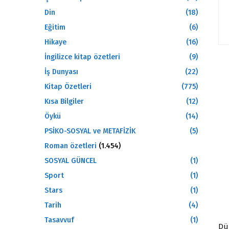
Din
(18)
Eğitim
(6)
Hikaye
(16)
İngilizce kitap özetleri
(9)
İş Dunyası
(22)
Kitap Özetleri
(775)
Kısa Bilgiler
(12)
Öykü
(14)
PSİKO-SOSYAL ve METAFİZİK
(5)
Roman özetleri
(1.454)
SOSYAL GÜNCEL
(1)
Sport
(1)
Stars
(1)
Tarih
(4)
Tasavvuf
(1)
Dün