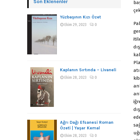
Son Eklenenler
ba
çe
Yüzbaşının Kızı Özet
Pa
Ekim 29, 2023
0
ge
iti
dı
kal
Pla
Kaplanın Sırtında – Livaneli
atı
kib
Ekim 28, 2023
0
an
anl
iğr
dış
ed
Ağrı Dağı Efsanesi Roman
sa
Özeti | Yaşar Kemal
uğr
Ekim 28, 2023
0