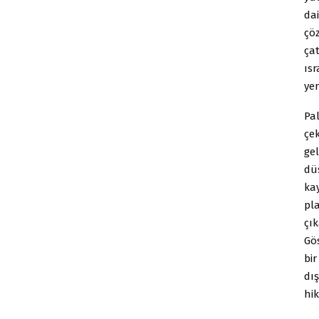
dai
çö
ça
ısr
yen
Pal
çe
gel
dü
kay
pl
çık
Gös
bir
dı
hik