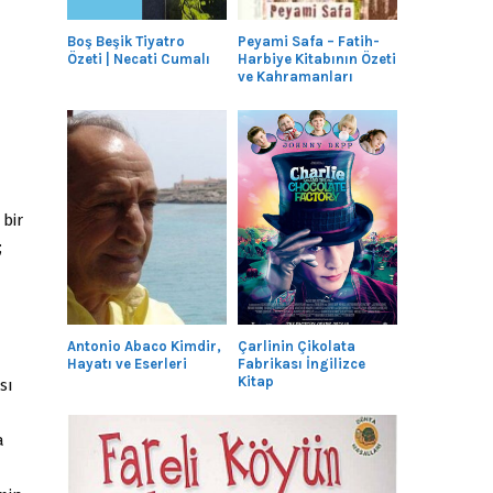
Boş Beşik Tiyatro
Peyami Safa – Fatih-
Özeti | Necati Cumalı
Harbiye Kitabının Özeti
ve Kahramanları
 bir
;
Antonio Abaco Kimdir,
Çarlinin Çikolata
Hayatı ve Eserleri
Fabrikası İngilizce
Kitap
sı
a