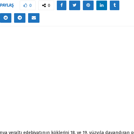
PAYLAŞ
0
0
ya yeraltı edebiyatının köklerini 18. ve 19. yüzyıla dayandıran 