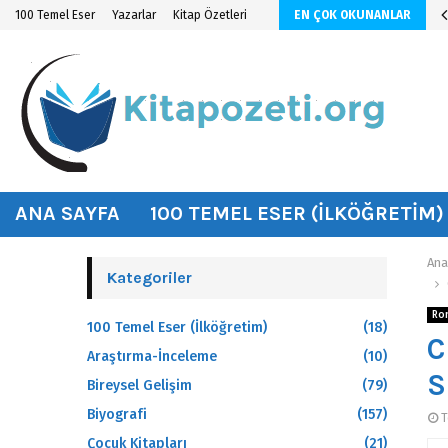
n KİTAP ÖZETİ
100 Temel Eser
Yazarlar
Kitap Özetleri
EN ÇOK OKUNANLAR
hat
ANA SAYFA
100 TEMEL ESER (İLKÖĞRETIM)
Ana
Kategoriler
Ro
100 Temel Eser (İlköğretim)
(18)
C
Araştırma-İnceleme
(10)
S
Bireysel Gelişim
(79)
Biyografi
(157)
T
Çocuk Kitapları
(21)