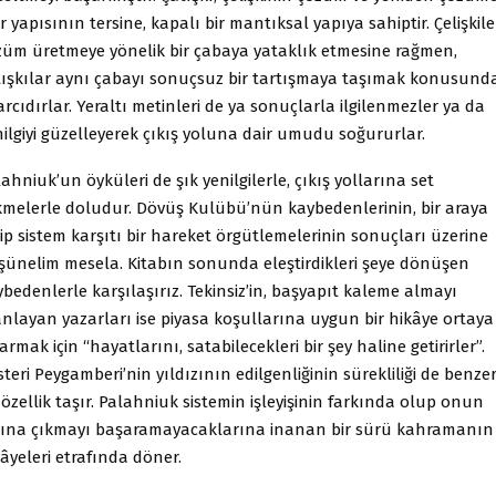
r yapısının tersine, kapalı bir mantıksal yapıya sahiptir. Çelişkile
züm üretmeye yönelik bir çabaya yataklık etmesine rağmen,
tışkılar aynı çabayı sonuçsuz bir tartışmaya taşımak konusund
arcıdırlar. Yeraltı metinleri de ya sonuçlarla ilgilenmezler ya da
ilgiyi güzelleyerek çıkış yoluna dair umudu soğururlar.
ahniuk’un öyküleri de şık yenilgilerle, çıkış yollarına set
kmelerle doludur. Dövüş Kulübü’nün kaybedenlerinin, bir araya
ip sistem karşıtı bir hareket örgütlemelerinin sonuçları üzerine
şünelim mesela. Kitabın sonunda eleştirdikleri şeye dönüşen
bedenlerle karşılaşırız. Tekinsiz’in, başyapıt kaleme almayı
anlayan yazarları ise piyasa koşullarına uygun bir hikâye ortaya
armak için “hayatlarını, satabilecekleri bir şey haline getirirler”.
teri Peygamberi’nin yıldızının edilgenliğinin sürekliliği de benze
 özellik taşır. Palahniuk sistemin işleyişinin farkında olup onun
şına çıkmayı başaramayacaklarına inanan bir sürü kahramanın
âyeleri etrafında döner.