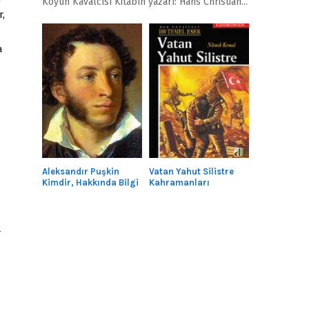
Köyün Kavalcısı Kitabın yazarı: Hans Christian...
r,
a
Aleksandır Puşkin
Vatan Yahut Silistre
Kimdir, Hakkında Bilgi
Kahramanları
r