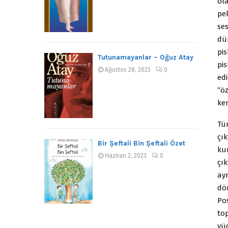
ol
pe
se
dü
pis
Tutunamayanlar – Oğuz Atay
pis
Ağustos 28, 2023
0
edi
“öz
ke
Tü
çı
Bir Şeftali Bin Şeftali Özet
ku
Haziran 2, 2023
0
çı
ayn
dö
Pos
to
yü