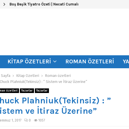
Boş Beşik Tiyatro Özeti | Necati Cumalı
KITAP ÖZETLERI
ROMAN ÖZETLERI
Y
 Sayfa
Kitap Özetleri
Roman özetleri
Chuck Plahniuk(Tekinsiz) : ” Sistem ve İtiraz Üzerine”
man özetleri
Yazarlar
Yazarlar
huck Plahniuk(Tekinsiz) : ”
istem ve İtiraz Üzerine”
emmuz 1, 2017
0
1057