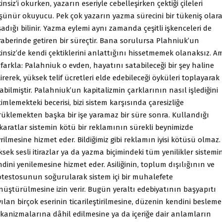
insiz’i okurken, yazarın eseriyle cebelleşirken çektiği çileleri
şünür okuyucu. Pek çok yazarın yazma sürecini bir tükeniş olar
adığı bilinir. Yazma eylemi aynı zamanda çeşitli işkenceleri de
raberinde getiren bir süreçtir. Bana sorulursa Plahniuk’un
insiz’de kendi çektiklerini anlattığını hissetmemek olanaksız. A
 farkla: Palahniuk o evden, hayatını satabileceği bir şey haline
irerek, yüksek telif ücretleri elde edebileceği öyküleri toplayarak
abilmiştir. Palahniuk’un kapitalizmin çarklarının nasıl işlediğini
imlemekteki becerisi, bizi sistem karşısında çaresizliğe
rüklemekten başka bir işe yaramaz bir süre sonra. Kullandığı
karatlar sistemin kötü bir reklamının sürekli beynimizde
rilmesine hizmet eder. Bildiğimiz gibi reklamın iyisi kötüsü olmaz.
sek sesli itirazlar ya da yazma biçimindeki tüm yenilikler sistemi
dini yenilemesine hizmet eder. Asiliğinin, toplum dışılığının ve
otestosunun soğurularak sistem içi bir muhalefete
nüştürülmesine izin verir. Bugün yeraltı edebiyatının başyapıtı
ılan birçok eserinin ticarileştirilmesine, düzenin kendini besleme
kanizmalarına dâhil edilmesine ya da içeriğe dair anlamların