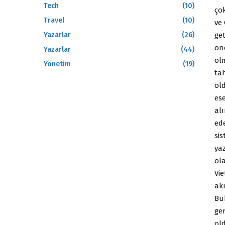
Tech
(10)
ço
Travel
(10)
ve 
ge
Yazarlar
(26)
önc
Yazarlar
(44)
ol
Yönetim
(19)
ta
ol
ese
alı
ede
si
ya
ola
Vie
akı
Buk
ge
old