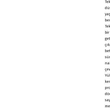
Tek
dü
yaş
be
Tek
bir
get
çık
bet
sü
na
çev
Yük
ken
pr
dö
say
me