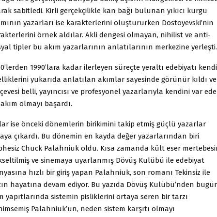
rak sabitledi. Kirli gerçekçilikle kan bağı bulunan yıkıcı kurgu
mının yazarları ise karakterlerini oluştururken Dostoyevski’nin
akterlerini örnek aldılar. Akli dengesi olmayan, nihilist ve anti-
yal tipler bu akım yazarlarının anlatılarının merkezine yerleşti.
0’lerden 1990’lara kadar ilerleyen süreçte yeraltı edebiyatı kendi
lliklerini yukarıda anlatılan akımlar sayesinde görünür kıldı ve
çevesi belli, yayıncısı ve profesyonel yazarlarıyla kendini var ed
r akım olmayı başardı.
lar ise önceki dönemlerin birikimini takip etmiş güçlü yazarlar
taya çıkardı. Bu dönemin en kayda değer yazarlarından biri
phesiz Chuck Palahniuk oldu. Kısa zamanda kült eser mertebes
kseltilmiş ve sinemaya uyarlanmış Dövüş Kulübü ile edebiyat
yasına hızlı bir giriş yapan Palahniuk, son romanı Tekinsiz ile
zın hayatına devam ediyor. Bu yazıda Dövüş Kulübü’nden bugü
 yapıtlarında sistemin pisliklerini ortaya seren bir tarzı
nimsemiş Palahniuk’un, neden sistem karşıtı olmayı