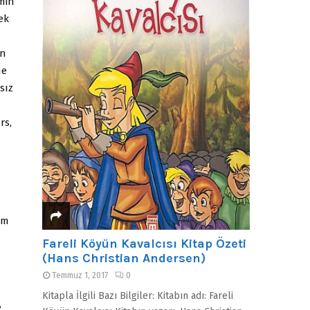
min
ek
ın
ne
sız
rs,
em
Fareli Köyün Kavalcısı Kitap Özeti
(Hans Christian Andersen)
Temmuz 1, 2017
0
Kitapla İlgili Bazı Bilgiler: Kitabın adı: Fareli
e