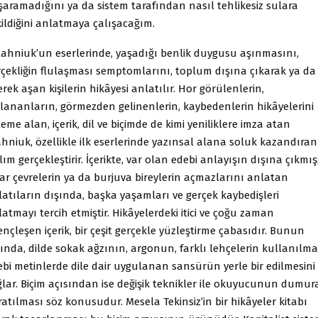
şaramadığını ya da sistem tarafından nasıl tehlikesiz sulara
kildiğini anlatmaya çalışacağım.
lahniuk’un eserlerinde, yaşadığı benlik duygusu aşınmasını,
rçekliğin flulaşması semptomlarını, toplum dışına çıkarak ya da
lerek aşan kişilerin hikâyesi anlatılır. Hor görülenlerin,
şlananların, görmezden gelinenlerin, kaybedenlerin hikâyelerini
eme alan, içerik, dil ve biçimde de kimi yeniliklere imza atan
hniuk, özellikle ilk eserlerinde yazınsal alana soluk kazandıran
lım gerçekleştirir. İçerikte, var olan edebi anlayışın dışına çıkmış
ar çevrelerin ya da burjuva bireylerin açmazlarını anlatan
latıların dışında, başka yaşamları ve gerçek kaybedişleri
atmayı tercih etmiştir. Hikâyelerdeki itici ve çoğu zaman
ençleşen içerik, bir çeşit gerçekle yüzleştirme çabasıdır. Bunun
ında, dilde sokak ağzının, argonun, farklı lehçelerin kullanılma
ebi metinlerde dile dair uygulanan sansürün yerle bir edilmesini
ğlar. Biçim açısından ise değişik teknikler ile okuyucunun dumur
atılması söz konusudur. Mesela Tekinsiz’in bir hikâyeler kitabı