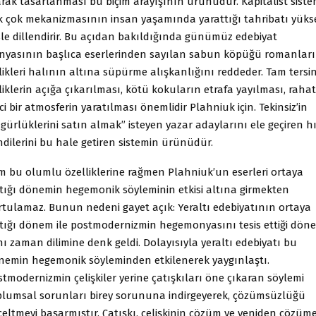
arak tasarlanması bu biçim arayışının ürünüdür. Kapitalist siste
k çok mekanizmasının insan yaşamında yarattığı tahribatı yüks
sle dillendirir. Bu açıdan bakıldığında günümüz edebiyat
nyasının başlıca eserlerinden sayılan sabun köpüğü romanlar
likleri halının altına süpürme alışkanlığını reddeder. Tam tersi
liklerin açığa çıkarılması, kötü kokuların etrafa yayılması, rahat
ci bir atmosferin yaratılması önemlidir Plahniuk için. Tekinsiz’in
gürlüklerini satın almak” isteyen yazar adaylarını ele geçiren hı
ndilerini bu hale getiren sistemin ürünüdür.
m bu olumlu özelliklerine rağmen Plahniuk’un eserleri ortaya
ktığı dönemin hegemonik söyleminin etkisi altına girmekten
rtulamaz. Bunun nedeni gayet açık: Yeraltı edebiyatının ortaya
ktığı dönem ile postmodernizmin hegemonyasını tesis ettiği dön
ı zaman dilimine denk geldi. Dolayısıyla yeraltı edebiyatı bu
nemin hegemonik söyleminden etkilenerek yaygınlaştı.
tmodernizmin çelişkiler yerine çatışkıları öne çıkaran söylemi
plumsal sorunları birey sorununa indirgeyerek, çözümsüzlüğü
celtmeyi başarmıştır. Çatışkı, çelişkinin çözüm ve yeniden çözüm