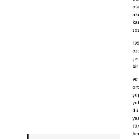
ola
akı
kar
sos
195
öze
çer
bi
90’
or
şü
yü
dün
ya
tüm
be