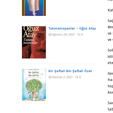
Kaf
Sa
Be
Tutunamayanlar – Oğuz Atay
ve
Ağustos 28, 2023
0
ve
So
ist
et
Bir Şeftali Bin Şeftali Özet
Ge
Haziran 2, 2023
0
ha
top
kon
Sar
tab