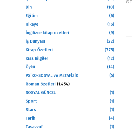
T
Din
(18)
Eğitim
(6)
Hikaye
(16)
İngilizce kitap özetleri
(9)
İş Dunyası
(22)
Kitap Özetleri
(775)
Kısa Bilgiler
(12)
Öykü
(14)
PSİKO-SOSYAL ve METAFİZİK
(5)
Roman özetleri
(1.454)
SOSYAL GÜNCEL
(1)
Sport
(1)
Stars
(1)
Tarih
(4)
Tasavvuf
(1)