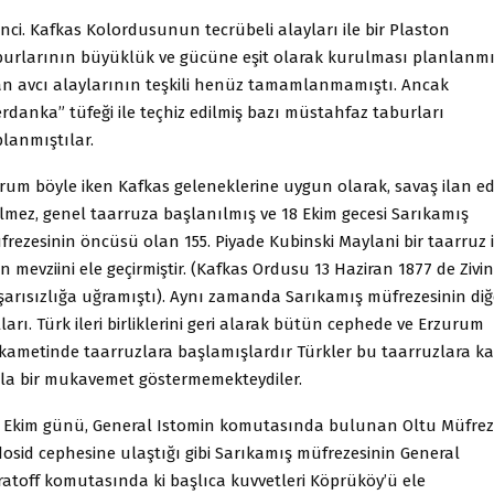
inci. Kafkas Kolordusunun tecrübeli alayları ile bir Plaston
burlarının büyüklük ve gücüne eşit olarak kurulması planlanm
an avcı alaylarının teşkili henüz tamamlanmamıştı. Ancak
rdanka” tüfeği ile teçhiz edilmiş bazı müstahfaz taburları
planmıştılar.
rum böyle iken Kafkas geleneklerine uygun olarak, savaş ilan edi
ilmez, genel taarruza başlanılmış ve 18 Ekim gecesi Sarıkamış
rezesinin öncüsü olan 155. Piyade Kubinski Maylani bir taarruz i
in mevziini ele geçirmiştir. (Kafkas Ordusu 13 Haziran 1877 de Zivi
şarısızlığa uğramıştı). Aynı zamanda Sarıkamış müfrezesinin diğ
ları. Türk ileri birliklerini geri alarak bütün cephede ve Erzurum
tikametinde taarruzlara başlamışlardır Türkler bu taarruzlara ka
zla bir mukavemet göstermemekteydiler.
 Ekim günü, General Istomin komutasında bulunan Oltu Müfrez
dosid cephesine ulaştığı gibi Sarıkamış müfrezesinin General
ratoff komutasında ki başlıca kuvvetleri Köprüköy’ü ele