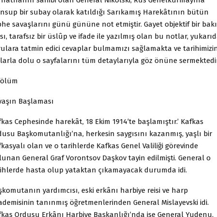
nsup bir subay olarak katıldığı Sarıkamış Harekâtının bütün
he savaşlarını günü gününe not etmiştir. Gayet objektif bir bakı
sı, tarafsız bir üslûp ve ifade ile yazılmış olan bu notlar, yukarıd
rulara tatmin edici cevaplar bulmamızı sağlamakta ve tarihimizi
ılarla dolu o sayfalarını tüm detaylarıyla göz önüne sermektedir
 Bölüm
vaşın Başlaması
kas Cephesinde harekât, 18 Ekim 1914′te başlamıştır.’ Kafkas
dusu Başkomutanlığı’na, herkesin saygısını kazanmış, yaşlı bir
kasyalı olan ve o tarihlerde Kafkas Genel Valiliği görevinde
lunan General Graf Vorontsov Daşkov tayin edilmişti. General o
rihlerde hasta olup yataktan çıkamayacak durumda idi.
şkomutanın yardımcısı, eski erkânı harbiye reisi ve harp
ademisinin tanınmış öğretmenlerinden General Mislayevski idi.
fkas Ordusu Erkânı Harbiye Başkanlığı’nda ise General Yudenu,