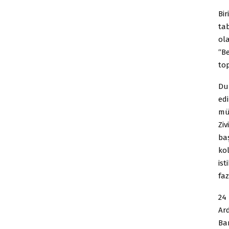
Bir
ta
ol
“Be
to
Du
ed
müf
Ziv
ba
kol
is
fa
24
Ar
Ba