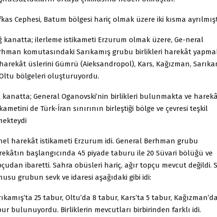
kas Cephesi, Batum bölgesi hariç olmak üzere iki kısma ayrılmışt
ğ kanatta; ilerleme istikameti Erzurum olmak üzere, Ge-neral
rhman komutasındaki Sarıkamış grubu birlikleri harekât yapma
 harekât üslerini Gümrü (Aieksandropol), Kars, Kağızman, Sarıka
 Oltu bölgeleri oluşturuyordu.
l kanatta; General Oganovski’nin birlikleri bulunmakta ve harek
ikametini de Türk-İran sınırının birleştiği bölge ve çevresi teşkil
mekteydi
nel harekât istikameti Erzurum idi. General Berhman grubu
rekâtın başlangıcında 45 piyade taburu ile 20 Süvari bölüğü ve
çudan ibaretti. Sahra obüsleri hariç, ağır topçu mevcut değildi. 
usu grubun sevk ve idaresi aşağıdaki gibi idi:
ıkamış’ta 25 tabur, Oltu’da 8 tabur, Kars’ta 5 tabur, Kağızman’da
ur bulunuyordu. Birliklerin mevcutları birbirinden farklı idi.