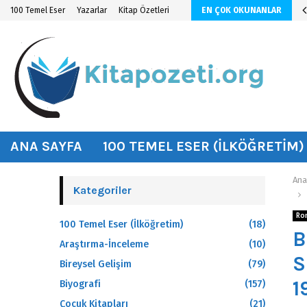
n KİTAP ÖZETİ
100 Temel Eser
Yazarlar
Kitap Özetleri
EN ÇOK OKUNANLAR
hat
ANA SAYFA
100 TEMEL ESER (İLKÖĞRETIM)
Ana
Kategoriler
Ro
100 Temel Eser (İlköğretim)
(18)
B
Araştırma-İnceleme
(10)
S
Bireysel Gelişim
(79)
1
Biyografi
(157)
Çocuk Kitapları
(21)