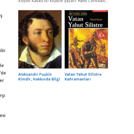
Köyün Kavalcısı Kitabın yazarı: Hans Christian...
ış
lir
le
n’de
Aleksandır Puşkin
Vatan Yahut Silistre
Kimdir, Hakkında Bilgi
Kahramanları
er
rşı
esi