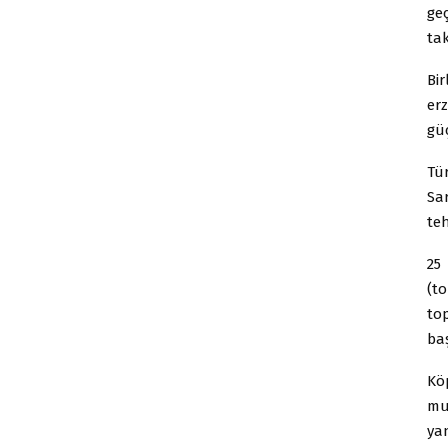
ge
ta
Bi
erz
güç
Tü
Sar
te
25
(t
to
ba
Kö
mu
ya