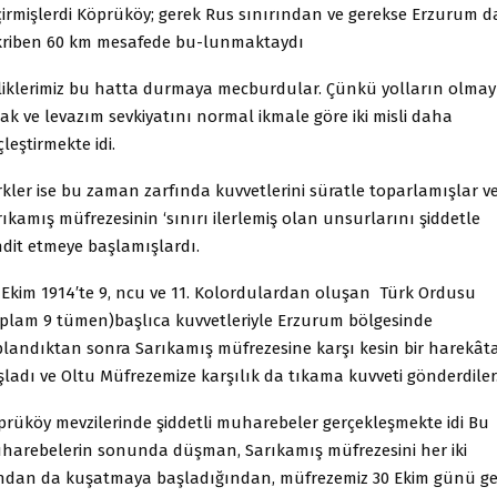
çirmişlerdi Köprüköy; gerek Rus sınırından ve gerekse Erzurum 
kriben 60 km mesafede bu-lunmaktaydı
rliklerimiz bu hatta durmaya mecburdular. Çünkü yolların olmayı
ak ve levazım sevkiyatını normal ikmale göre iki misli daha
leştirmekte idi.
rkler ise bu zaman zarfında kuvvetlerini süratle toparlamışlar v
ıkamış müfrezesinin ‘sınırı ilerlemiş olan unsurlarını şiddetle
hdit etmeye başlamışlardı.
 Ekim 1914′te 9, ncu ve 11. Kolordulardan oluşan Türk Ordusu
oplam 9 tümen)başlıca kuvvetleriyle Erzurum bölgesinde
plandıktan sonra Sarıkamış müfrezesine karşı kesin bir harekât
şladı ve Oltu Müfrezemize karşılık da tıkama kuvveti gönderdiler
prüköy mevzilerinde şiddetli muharebeler gerçekleşmekte idi Bu
harebelerin sonunda düşman, Sarıkamış müfrezesini her iki
ndan da kuşatmaya başladığından, müfrezemiz 30 Ekim günü ge