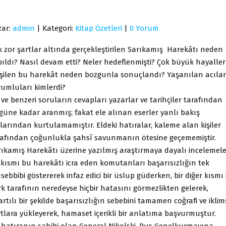
zar:
admin
| Kategori:
Kitap Özetleri
|
0 Yorum
k zor şartlar altında gerçekleştirilen Sarıkamış Harekâtı neden
pıldı? Nasıl devam etti? Neler hedeflenmişti? Çok büyük hayaller
rişilen bu harekât neden bozgunla sonuçlandı? Yaşanılan acıla
rumluları kimlerdi?
ve benzeri soruların cevapları yazarlar ve tarihçiler tarafından
güne kadar aranmış; fakat ele alınan eserler yanlı bakış
larından kurtulamamıştır. Eldeki hatıralar, kaleme alan kişiler
rafından çoğunlukla şahsî savunmanın ötesine geçememiştir.
rıkamış Harekâtı üzerine yazılmış araştırmaya dayalı incelemele
r kısmı bu harekâtı icra eden komutanları başarısızlığın tek
ebbibi göstererek infaz edici bir üslup güderken, bir diğer kısmı 
k tarafının neredeyse hiçbir hatasını görmezlikten gelerek,
rtılı bir şekilde başarısızlığın sebebini tamamen coğrafi ve iklim
rtlara yükleyerek, hamaset içerikli bir anlatıma başvurmuştur.
 hatıranın sahibi olan General Nikolski, Rus Genelkurmayına