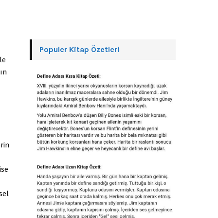
Populer Kitap Özetleri
le
rın
rin
ise
sel