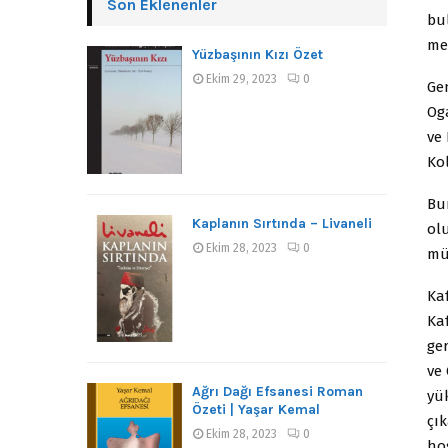
Son Eklenenler
bu
me
Yüzbaşının Kızı Özet
Ekim 29, 2023
0
Ge
Og
ve
Ko
Bu
Kaplanın Sırtında – Livaneli
ol
Ekim 28, 2023
0
müs
Ka
Ka
ge
ve
Ağrı Dağı Efsanesi Roman
yü
Özeti | Yaşar Kemal
çı
Ekim 28, 2023
0
ho