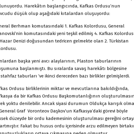
lunuyordu. Harekâtın başlangıcında, Kafkas Ordusu’nun
vcudu düşük olup aşağıdaki kıtalardan oluşuyordu:
neral Berhman komutasındaki 1. Kafkas Kolordusu, General
anovski’nin komutasındaki yeni teşkil edilmiş 4. Kafkas Kolordu
 Hazar Denizi doğusundan tedricen gelmekte olan 2. Türkistan
lordusu.
nlardan başka yeni avcı alaylarının, Plaston taburlarının
uşumuna başlanmıştı. Bu sıralarda savaş harekâtı bölgesine
tahfaz taburları ‘ve ikinci dereceden bazı birlikler gelmişlerdi.
fkas Ordusu birliklerinin miktar ve mevcutlarına bakıldığında,
fkasya da bir Kafkas Ordusu Başkomutanlığının oluşturulması
rek yoktu denilebilir. Ancak siyasi durumun Oldukça karışık olma
 General Graf Voronteov Daşkov’un Kafkasya’daki görevi böyle
ksek düzeyde bir ordu kademesinin oluşturulması gereğini ortay
kartmıştır. Fakat bu husus ordu içerisinde arzu edilmeyen birtak
şnutsuzlukların ortaya çıkmasına neden olmuştur.