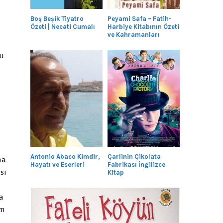
Boş Beşik Tiyatro
Peyami Safa – Fatih-
Özeti | Necati Cumalı
Harbiye Kitabının Özeti
ve Kahramanları
su
Antonio Abaco Kimdir,
Çarlinin Çikolata
na
Hayatı ve Eserleri
Fabrikası İngilizce
sı
Kitap
a
ım