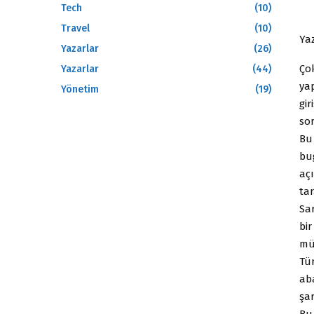
Tech
(10)
Travel
(10)
Ya
Yazarlar
(26)
Ço
Yazarlar
(44)
ya
Yönetim
(19)
gi
so
Bu 
bu
açı
ta
Sa
bi
müs
Tür
aba
şa
Bu