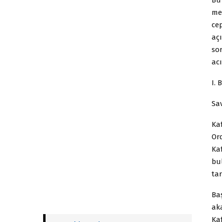
me
cep
açı
so
ac
I.
Sa
Kaf
Or
Kaf
bu
ta
Ba
ak
Ka