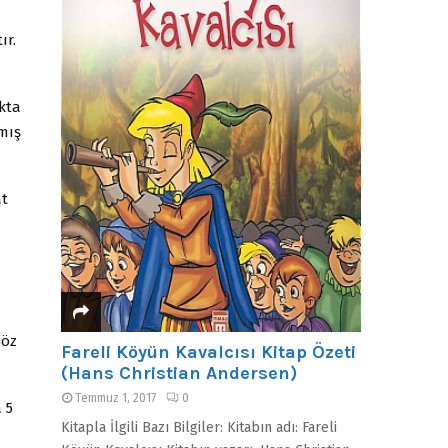
ır.
kta
mış
ât
Söz
Fareli Köyün Kavalcısı Kitap Özeti
(Hans Christian Andersen)
Temmuz 1, 2017
0
 5
Kitapla İlgili Bazı Bilgiler: Kitabın adı: Fareli