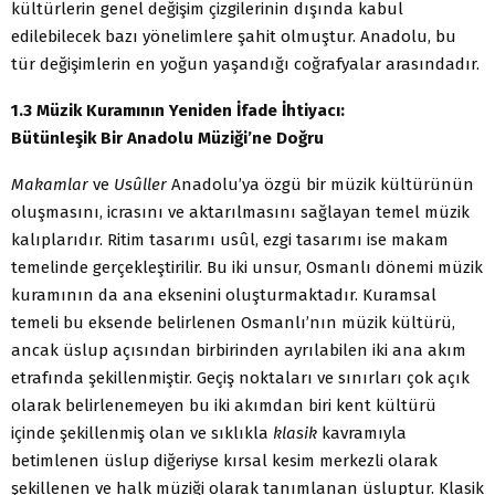
kültürlerin genel değişim çizgilerinin dışında kabul
edilebilecek bazı yönelimlere şahit olmuştur. Anadolu, bu
tür değişimlerin en yoğun yaşandığı coğrafyalar arasındadır.
1.3 Müzik Kuramının Yeniden İfade İhtiyacı:
Bütünleşik Bir Anadolu Müziği’ne Doğru
Makamlar
ve
Usûller
Anadolu’ya özgü bir müzik kültürünün
oluşmasını, icrasını ve aktarılmasını sağlayan temel müzik
kalıplarıdır. Ritim tasarımı usûl, ezgi tasarımı ise makam
temelinde gerçekleştirilir. Bu iki unsur, Osmanlı dönemi müzik
kuramının da ana eksenini oluşturmaktadır. Kuramsal
temeli bu eksende belirlenen Osmanlı’nın müzik kültürü,
ancak üslup açısından birbirinden ayrılabilen iki ana akım
etrafında şekillenmiştir. Geçiş noktaları ve sınırları çok açık
olarak belirlenemeyen bu iki akımdan biri kent kültürü
içinde şekillenmiş olan ve sıklıkla
klasik
kavramıyla
betimlenen üslup diğeriyse kırsal kesim merkezli olarak
şekillenen ve halk müziği olarak tanımlanan üsluptur. Klasik