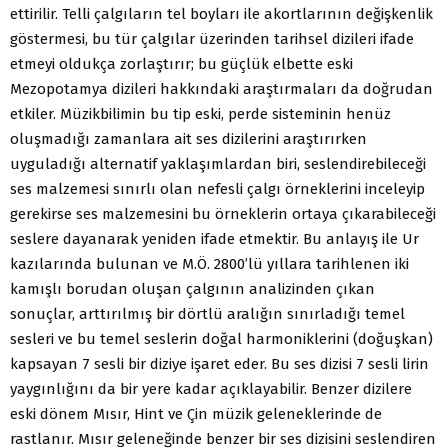
ettirilir. Telli çalgıların tel boyları ile akortlarının değişkenlik
göstermesi, bu tür çalgılar üzerinden tarihsel dizileri ifade
etmeyi oldukça zorlaştırır; bu güçlük elbette eski
Mezopotamya dizileri hakkındaki araştırmaları da doğrudan
etkiler. Müzikbilimin bu tip eski, perde sisteminin henüz
oluşmadığı zamanlara ait ses dizilerini araştırırken
uyguladığı alternatif yaklaşımlardan biri, seslendirebileceği
ses malzemesi sınırlı olan nefesli çalgı örneklerini inceleyip
gerekirse ses malzemesini bu örneklerin ortaya çıkarabileceği
seslere dayanarak yeniden ifade etmektir. Bu anlayış ile Ur
kazılarında bulunan ve M.Ö. 2800’lü yıllara tarihlenen iki
kamışlı borudan oluşan çalgının analizinden çıkan
sonuçlar, arttırılmış bir dörtlü aralığın sınırladığı temel
sesleri ve bu temel seslerin doğal harmoniklerini (doğuşkan)
kapsayan 7 sesli bir diziye işaret eder. Bu ses dizisi 7 sesli lirin
yaygınlığını da bir yere kadar açıklayabilir. Benzer dizilere
eski dönem Mısır, Hint ve Çin müzik geleneklerinde de
rastlanır. Mısır geleneğinde benzer bir ses dizisini seslendiren