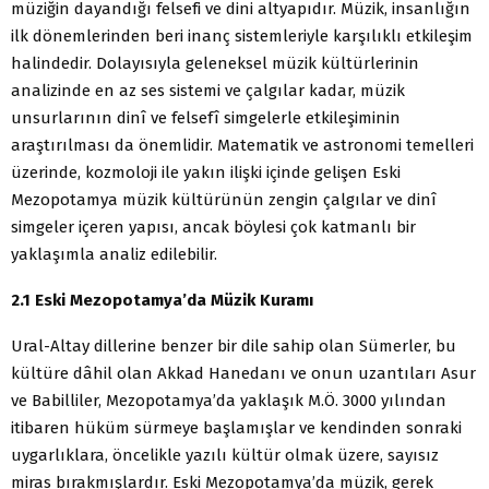
müziğin dayandığı felsefi ve dini altyapıdır. Müzik, insanlığın
ilk dönemlerinden beri inanç sistemleriyle karşılıklı etkileşim
halindedir. Dolayısıyla geleneksel müzik kültürlerinin
analizinde en az ses sistemi ve çalgılar kadar, müzik
unsurlarının dinî ve felsefî simgelerle etkileşiminin
araştırılması da önemlidir. Matematik ve astronomi temelleri
üzerinde, kozmoloji ile yakın ilişki içinde gelişen Eski
Mezopotamya müzik kültürünün zengin çalgılar ve dinî
simgeler içeren yapısı, ancak böylesi çok katmanlı bir
yaklaşımla analiz edilebilir.
2.1 Eski Mezopotamya’da Müzik Kuramı
Ural-Altay dillerine benzer bir dile sahip olan Sümerler, bu
kültüre dâhil olan Akkad Hanedanı ve onun uzantıları Asur
ve Babilliler, Mezopotamya’da yaklaşık M.Ö. 3000 yılından
itibaren hüküm sürmeye başlamışlar ve kendinden sonraki
uygarlıklara, öncelikle yazılı kültür olmak üzere, sayısız
miras bırakmışlardır. Eski Mezopotamya’da müzik, gerek