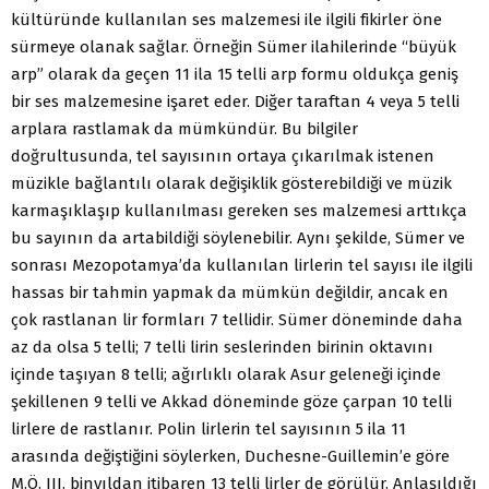
kültüründe kullanılan ses malzemesi ile ilgili fikirler öne
sürmeye olanak sağlar. Örneğin Sümer ilahilerinde “büyük
arp” olarak da geçen 11 ila 15 telli arp formu oldukça geniş
bir ses malzemesine işaret eder. Diğer taraftan 4 veya 5 telli
arplara rastlamak da mümkündür. Bu bilgiler
doğrultusunda, tel sayısının ortaya çıkarılmak istenen
müzikle bağlantılı olarak değişiklik gösterebildiği ve müzik
karmaşıklaşıp kullanılması gereken ses malzemesi arttıkça
bu sayının da artabildiği söylenebilir. Aynı şekilde, Sümer ve
sonrası Mezopotamya’da kullanılan lirlerin tel sayısı ile ilgili
hassas bir tahmin yapmak da mümkün değildir, ancak en
çok rastlanan lir formları 7 tellidir. Sümer döneminde daha
az da olsa 5 telli; 7 telli lirin seslerinden birinin oktavını
içinde taşıyan 8 telli; ağırlıklı olarak Asur geleneği içinde
şekillenen 9 telli ve Akkad döneminde göze çarpan 10 telli
lirlere de rastlanır. Polin lirlerin tel sayısının 5 ila 11
arasında değiştiğini söylerken, Duchesne-Guillemin’e göre
M.Ö. III. binyıldan itibaren 13 telli lirler de görülür. Anlaşıldığı