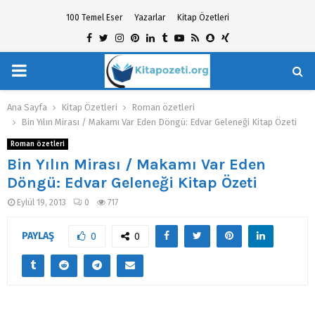
100 Temel Eser
Yazarlar
Kitap Özetleri
Facebook
Twitter
Instagram
Pinterest
Linkedin
Tumblr
Youtube
Rss
Snapchat
Xing
PRIMARY
hat
MENU
Ana Sayfa
Kitap Özetleri
Roman özetleri
Bin Yılın Mirası / Makamı Var Eden Döngü: Edvar Geleneği Kitap Özeti
Roman özetleri
Bin Yılın Mirası / Makamı Var Eden
Döngü: Edvar Geleneği Kitap Özeti
Eylül 19, 2013
0
717
PAYLAŞ
0
0