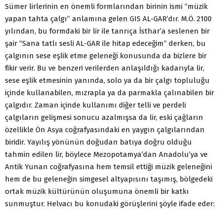
Sümer lirlerinin en önemli formlarından birinin ismi “müzik
yapan tahta çalgı” anlamına gelen GIS AL-GAR’dır. M.Ö. 2100
yılından, bu formdaki bir lir ile tanrıça İsthar’a seslenen bir
şair “Sana tatlı sesli AL-GAR ile hitap edeceğim” derken, bu
çalgının sese eşlik etme geleneği konusunda da bizlere bir
fikir verir. Bu ve benzeri verilerden anlaşıldığı kadarıyla lir,
sese eşlik etmesinin yanında, solo ya da bir çalgı topluluğu
içinde kullanabilen, mızrapla ya da parmakla çalınabilen bir
çalgıdır. Zaman içinde kullanımı diğer telli ve perdeli
çalgıların gelişmesi sonucu azalmışsa da lir, eski çağların
özellikle Ön Asya coğrafyasındaki en yaygın çalgılarından
biridir. Yayılış yönünün doğudan batıya doğru olduğu
tahmin edilen lir, böylece Mezopotamya’dan Anadolu’ya ve
Antik Yunan coğrafyasına hem temsil ettiği müzik geleneğini
hem de bu geleneğin simgesel altyapısını taşımış, bölgedeki
ortak müzik kültürünün oluşumuna önemli bir katkı
sunmuştur. Helvacı bu konudaki görüşlerini şöyle ifade eder: