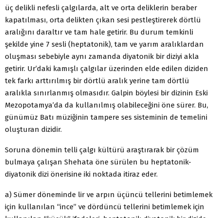
üç delikli nefesli çalgılarda, alt ve orta deliklerin beraber
kapatılması, orta delikten çıkan sesi pestleştirerek dörtlü
aralığını daraltır ve tam hale getirir. Bu durum temkinli
şekilde yine 7 sesli (heptatonik), tam ve yarım aralıklardan
oluşması sebebiyle aynı zamanda diyatonik bir diziyi akla
getirir. Ur’daki kamışlı çalgılar üzerinden elde edilen diziden
tek farkı arttırılmış bir dörtlü aralık yerine tam dörtlü
aralıkla sınırlanmış olmasıdır. Galpin böylesi bir dizinin Eski
Mezopotamya’da da kullanılmış olabileceğini öne sürer. Bu,
günümüz Batı müziğinin tampere ses sisteminin de temelini
oluşturan dizidir.
Soruna dönemin telli çalgı kültürü araştırarak bir çözüm
bulmaya çalışan Shehata öne sürülen bu heptatonik-
diyatonik dizi önerisine iki noktada itiraz eder.
a) Sümer döneminde lir ve arpın üçüncü tellerini betimlemek
için kullanılan “ince” ve dördüncü tellerini betimlemek için