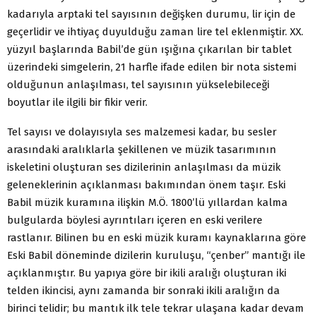
kadarıyla arptaki tel sayısının değişken durumu, lir için de
geçerlidir ve ihtiyaç duyulduğu zaman lire tel eklenmiştir. XX.
yüzyıl başlarında Babil’de gün ışığına çıkarılan bir tablet
üzerindeki simgelerin, 21 harfle ifade edilen bir nota sistemi
olduğunun anlaşılması, tel sayısının yükselebileceği
boyutlar ile ilgili bir fikir verir.
Tel sayısı ve dolayısıyla ses malzemesi kadar, bu sesler
arasındaki aralıklarla şekillenen ve müzik tasarımının
iskeletini oluşturan ses dizilerinin anlaşılması da müzik
geleneklerinin açıklanması bakımından önem taşır. Eski
Babil müzik kuramına ilişkin M.Ö. 1800’lü yıllardan kalma
bulgularda böylesi ayrıntıları içeren en eski verilere
rastlanır. Bilinen bu en eski müzik kuramı kaynaklarına göre
Eski Babil döneminde dizilerin kuruluşu, “çenber” mantığı ile
açıklanmıştır. Bu yapıya göre bir ikili aralığı oluşturan iki
telden ikincisi, aynı zamanda bir sonraki ikili aralığın da
birinci telidir; bu mantık ilk tele tekrar ulaşana kadar devam