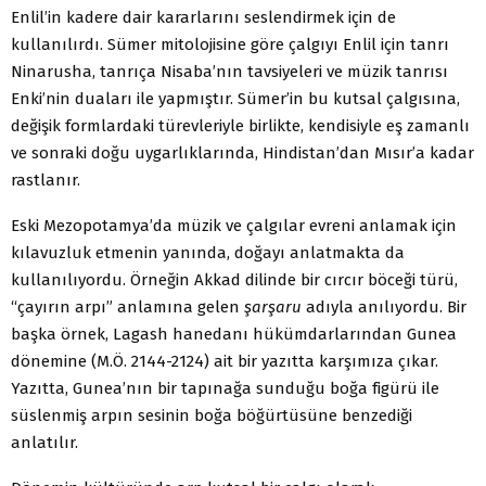
Enlil’in kadere dair kararlarını seslendirmek için de
kullanılırdı. Sümer mitolojisine göre çalgıyı Enlil için tanrı
Ninarusha, tanrıça Nisaba’nın tavsiyeleri ve müzik tanrısı
Enki’nin duaları ile yapmıştır. Sümer’in bu kutsal çalgısına,
değişik formlardaki türevleriyle birlikte, kendisiyle eş zamanlı
ve sonraki doğu uygarlıklarında, Hindistan’dan Mısır’a kadar
rastlanır.
Eski Mezopotamya’da müzik ve çalgılar evreni anlamak için
kılavuzluk etmenin yanında, doğayı anlatmakta da
kullanılıyordu. Örneğin Akkad dilinde bir cırcır böceği türü,
“çayırın arpı” anlamına gelen
şarşaru
adıyla anılıyordu. Bir
başka örnek, Lagash hanedanı hükümdarlarından Gunea
dönemine (M.Ö. 2144-2124) ait bir yazıtta karşımıza çıkar.
Yazıtta, Gunea’nın bir tapınağa sunduğu boğa figürü ile
süslenmiş arpın sesinin boğa böğürtüsüne benzediği
anlatılır.