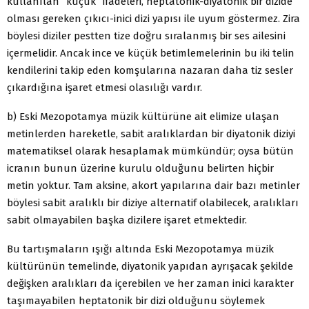
kullanılan “küçük” ifadeleri, heptatonik-diyatonik bir dizide
olması gereken çıkıcı-inici dizi yapısı ile uyum göstermez. Zira
böylesi diziler pestten tize doğru sıralanmış bir ses ailesini
içermelidir. Ancak ince ve küçük betimlemelerinin bu iki telin
kendilerini takip eden komşularına nazaran daha tiz sesler
çıkardığına işaret etmesi olasılığı vardır.
b) Eski Mezopotamya müzik kültürüne ait elimize ulaşan
metinlerden hareketle, sabit aralıklardan bir diyatonik diziyi
matematiksel olarak hesaplamak mümkündür; oysa bütün
icranın bunun üzerine kurulu olduğunu belirten hiçbir
metin yoktur. Tam aksine, akort yapılarına dair bazı metinler
böylesi sabit aralıklı bir diziye alternatif olabilecek, aralıkları
sabit olmayabilen başka dizilere işaret etmektedir.
Bu tartışmaların ışığı altında Eski Mezopotamya müzik
kültürünün temelinde, diyatonik yapıdan ayrışacak şekilde
değişken aralıkları da içerebilen ve her zaman inici karakter
taşımayabilen heptatonik bir dizi olduğunu söylemek