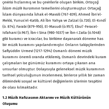
çevirisi hızlanmış ve bu çevirilerle oluşan birikim,
Ortaçağ
İslam müzik kuramının
temellerini oluşturmuştur. Ortaçağ
İslam dünyasında İshak el-Mavsili (767-839), Ahmed İbn’el-
Mekki, Yunus’el-Katib, Ali İbn Yahya ve Zalzal (ö.720), El-Kındî
(ö. 874), Farabi (879-950), El-Masudi (ö.957), Ebul’-Feracel-
Isfahani (ö.967), İbn-i Sina (980-1037) ve İbn-i Zaila (ö.1048)
gibi kuramcı ve icracılar, bu birikime dayanarak döneme has
bir müzik kuramını yapılandırmıştır. Onların takipçilerinden
Safiyüddin Urmevi (1217-1294) Osmanlı dönemi müzik
kuramını önemli oranda etkilemiş, Osmanlı devrindeki kuram
çalışmaları ise günümüz kuramını ortaya çıkaran ana
unsurlar olmuştur. Dolayısıyla geleneksel müzik kuramının
tarihsel yolculuğunun incelenmesi, binlerce yıllık bir zaman
dilimindeki sosyal ve kültürel değişimlerin izlerinin tespitini
de olası kılmaktadır.
1.2 Müzik Hafızasının Aktarımı ve Müzik Kültürünün
Oluşumu