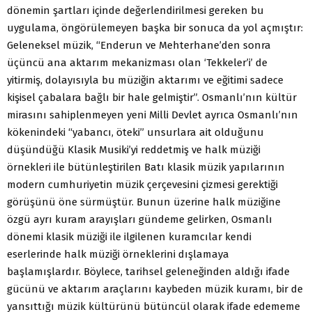
dönemin şartları içinde değerlendirilmesi gereken bu
uygulama, öngörülemeyen başka bir sonuca da yol açmıştır:
Geleneksel müzik, “Enderun ve Mehterhane’den sonra
üçüncü ana aktarım mekanizması olan ‘Tekkeler’i’ de
yitirmiş, dolayısıyla bu müziğin aktarımı ve eğitimi sadece
kişisel çabalara bağlı bir hale gelmiştir”. Osmanlı’nın kültür
mirasını sahiplenmeyen yeni Milli Devlet ayrıca Osmanlı’nın
kökenindeki “yabancı, öteki” unsurlara ait olduğunu
düşündüğü Klasik Musiki’yi reddetmiş ve halk müziği
örnekleri ile bütünleştirilen Batı klasik müzik yapılarının
modern cumhuriyetin müzik çerçevesini çizmesi gerektiği
görüşünü öne sürmüştür. Bunun üzerine halk müziğine
özgü ayrı kuram arayışları gündeme gelirken, Osmanlı
dönemi klasik müziği ile ilgilenen kuramcılar kendi
eserlerinde halk müziği örneklerini dışlamaya
başlamışlardır. Böylece, tarihsel geleneğinden aldığı ifade
gücünü ve aktarım araçlarını kaybeden müzik kuramı, bir de
yansıttığı müzik kültürünü bütüncül olarak ifade edememe