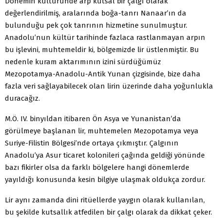
Dönemin kültüründe arp kutsal bir çalgı olarak
değerlendirilmiş, aralarında boğa-tanrı Nanaar’ın da
bulunduğu pek çok tanrının hizmetine sunulmuştur.
Anadolu’nun kültür tarihinde fazlaca rastlanmayan arpın
bu işlevini, muhtemeldir ki, bölgemizde lir üstlenmiştir. Bu
nedenle kuram aktarımının izini sürdüğümüz
Mezopotamya-Anadolu-Antik Yunan çizgisinde, bize daha
fazla veri sağlayabilecek olan lirin üzerinde daha yoğunlukla
duracağız.
M.Ö. IV. binyıldan itibaren Ön Asya ve Yunanistan’da
görülmeye başlanan lir, muhtemelen Mezopotamya veya
Suriye-Filistin Bölgesi’nde ortaya çıkmıştır. Çalgının
Anadolu’ya Asur ticaret kolonileri çağında geldiği yönünde
bazı fikirler olsa da farklı bölgelere hangi dönemlerde
yayıldığı konusunda kesin bilgiye ulaşmak oldukça zordur.
Lir aynı zamanda dini ritüellerde yaygın olarak kullanılan,
bu şekilde kutsallık atfedilen bir çalgı olarak da dikkat çeker.