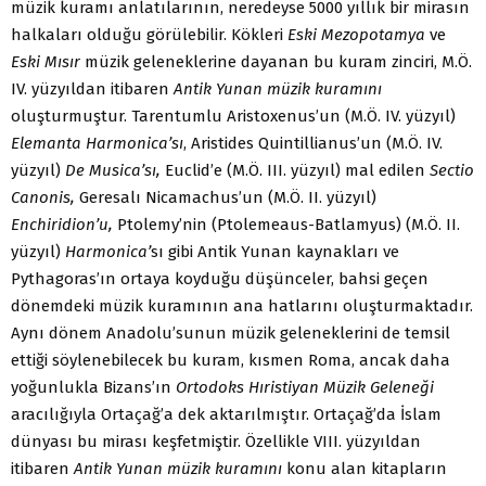
müzik kuramı anlatılarının, neredeyse 5000 yıllık bir mirasın
halkaları olduğu görülebilir. Kökleri
Eski Mezopotamya
ve
Eski Mısır
müzik geleneklerine dayanan bu kuram zinciri, M.Ö.
IV. yüzyıldan itibaren
Antik Yunan müzik kuramını
oluşturmuştur. Tarentumlu Aristoxenus’un (M.Ö. IV. yüzyıl)
Elemanta Harmonica’sı
, Aristides Quintillianus’un (M.Ö. IV.
yüzyıl)
De Musica’sı,
Euclid’e (M.Ö. III. yüzyıl) mal edilen
Sectio
Canonis,
Geresalı Nicamachus’un (M.Ö. II. yüzyıl)
Enchiridion’u,
Ptolemy’nin (Ptolemeaus-Batlamyus) (M.Ö. II.
yüzyıl)
Harmonica’
sı gibi Antik Yunan kaynakları ve
Pythagoras’ın ortaya koyduğu düşünceler, bahsi geçen
dönemdeki müzik kuramının ana hatlarını oluşturmaktadır.
Aynı dönem Anadolu’sunun müzik geleneklerini de temsil
ettiği söylenebilecek bu kuram, kısmen Roma, ancak daha
yoğunlukla Bizans’ın
Ortodoks Hıristiyan Müzik Geleneği
aracılığıyla Ortaçağ’a dek aktarılmıştır. Ortaçağ’da İslam
dünyası bu mirası keşfetmiştir. Özellikle VIII. yüzyıldan
itibaren
Antik Yunan müzik kuramını
konu alan kitapların