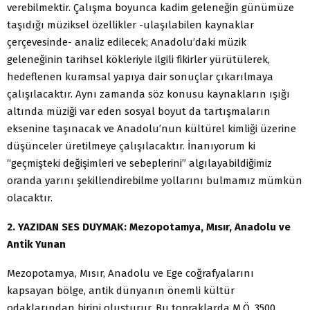
verebilmektir. Çalışma boyunca kadim geleneğin günümüze
taşıdığı müziksel özellikler -ulaşılabilen kaynaklar
çerçevesinde- analiz edilecek; Anadolu’daki müzik
geleneğinin tarihsel kökleriyle ilgili fikirler yürütülerek,
hedeflenen kuramsal yapıya dair sonuçlar çıkarılmaya
çalışılacaktır. Aynı zamanda söz konusu kaynakların ışığı
altında müziği var eden sosyal boyut da tartışmaların
eksenine taşınacak ve Anadolu’nun kültürel kimliği üzerine
düşünceler üretilmeye çalışılacaktır. İnanıyorum ki
“geçmişteki değişimleri ve sebeplerini” algılayabildiğimiz
oranda yarını şekillendirebilme yollarını bulmamız mümkün
olacaktır.
2. YAZIDAN SES DUYMAK: Mezopotamya, Mısır, Anadolu ve
Antik Yunan
Mezopotamya, Mısır, Anadolu ve Ege coğrafyalarını
kapsayan bölge, antik dünyanın önemli kültür
odaklarından birini oluşturur. Bu topraklarda M.Ö. 3500