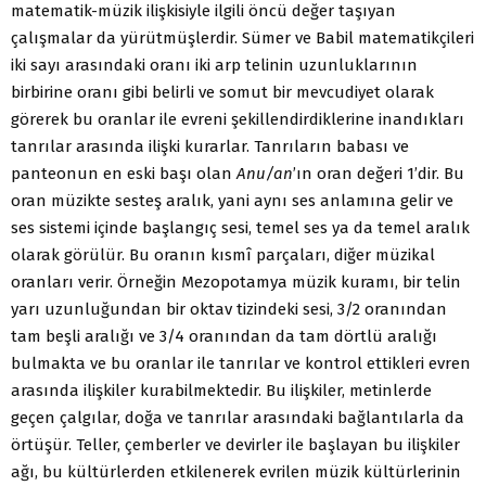
matematik-müzik ilişkisiyle ilgili öncü değer taşıyan
çalışmalar da yürütmüşlerdir. Sümer ve Babil matematikçileri
iki sayı arasındaki oranı iki arp telinin uzunluklarının
birbirine oranı gibi belirli ve somut bir mevcudiyet olarak
görerek bu oranlar ile evreni şekillendirdiklerine inandıkları
tanrılar arasında ilişki kurarlar. Tanrıların babası ve
panteonun en eski başı olan
Anu/an
’ın oran değeri 1’dir. Bu
oran müzikte sesteş aralık, yani aynı ses anlamına gelir ve
ses sistemi içinde başlangıç sesi, temel ses ya da temel aralık
olarak görülür. Bu oranın kısmî parçaları, diğer müzikal
oranları verir. Örneğin Mezopotamya müzik kuramı, bir telin
yarı uzunluğundan bir oktav tizindeki sesi, 3/2 oranından
tam beşli aralığı ve 3/4 oranından da tam dörtlü aralığı
bulmakta ve bu oranlar ile tanrılar ve kontrol ettikleri evren
arasında ilişkiler kurabilmektedir. Bu ilişkiler, metinlerde
geçen çalgılar, doğa ve tanrılar arasındaki bağlantılarla da
örtüşür. Teller, çemberler ve devirler ile başlayan bu ilişkiler
ağı, bu kültürlerden etkilenerek evrilen müzik kültürlerinin