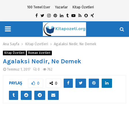
100 Temel Eser
Yazarlar
Kitap Özetleri
Facebook
Twitter
Instagram
Pinterest
Linkedin
Tumblr
Youtube
Rss
Snapchat
Xing
PRIMARY
hat
MENU
Ana Sayfa
Kitap Özetleri
Agalaksi Nedir, Ne Demek
Kitap Özetleri
Roman özetleri
Agalaksi Nedir, Ne Demek
Temmuz 1, 2017
0
762
PAYLAŞ
0
0