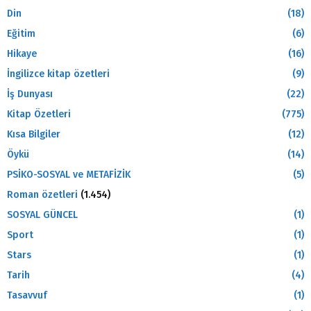
Din
(18)
Eğitim
(6)
Hikaye
(16)
İngilizce kitap özetleri
(9)
İş Dunyası
(22)
Kitap Özetleri
(775)
Kısa Bilgiler
(12)
Öykü
(14)
PSİKO-SOSYAL ve METAFİZİK
(5)
Roman özetleri
(1.454)
SOSYAL GÜNCEL
(1)
Sport
(1)
Stars
(1)
Tarih
(4)
Tasavvuf
(1)