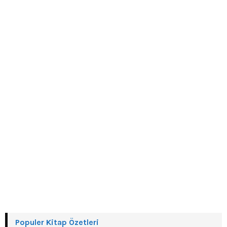
o
r
R
:
C
H
Populer Kitap Özetleri