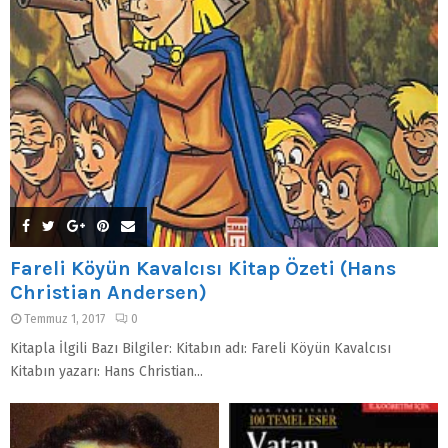
Fareli Köyün Kavalcısı Kitap Özeti (Hans
Christian Andersen)
Temmuz 1, 2017
0
Kitapla İlgili Bazı Bilgiler: Kitabın adı: Fareli Köyün Kavalcısı
Kitabın yazarı: Hans Christian...