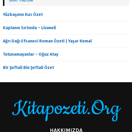
Yüzbaşının Kızı Özet
Kaplanın Sırtında – Livaneli
Ağrı Dağı Efsanesi Roman Özeti | Yaşar Kemal
Tutunamayanlar – Oğuz Atay
Bir Şeftali Bin Şeftali Özet
Kitapozeti.Org
HAKKIMIZDA