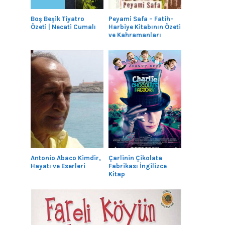
Boş Beşik Tiyatro
Peyami Safa – Fatih-
Özeti | Necati Cumalı
Harbiye Kitabının Özeti
ve Kahramanları
Antonio Abaco Kimdir,
Çarlinin Çikolata
Hayatı ve Eserleri
Fabrikası İngilizce
Kitap