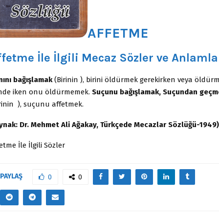
AFFETME
ffetme İle İlgili Mecaz Sözler ve Anlamla
nını bağışlamak
(Birinin ), birini öldürmek gerekirken veya öldür
inde iken onu öldürmemek.
Suçunu bağışlamak, Suçundan geçm
rinin ), suçunu affetmek.
ynak: Dr. Mehmet Ali Ağakay, Türkçede Mecazlar Sözlüğü-1949)
etme İle İlgili Sözler
PAYLAŞ
0
0