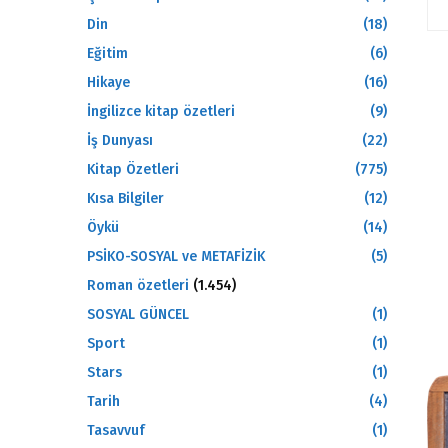
Din
(18)
Eğitim
(6)
Hikaye
(16)
İngilizce kitap özetleri
(9)
İş Dunyası
(22)
Kitap Özetleri
(775)
Kısa Bilgiler
(12)
Öykü
(14)
PSİKO-SOSYAL ve METAFİZİK
(5)
Roman özetleri
(1.454)
SOSYAL GÜNCEL
(1)
Sport
(1)
Stars
(1)
Tarih
(4)
Tasavvuf
(1)