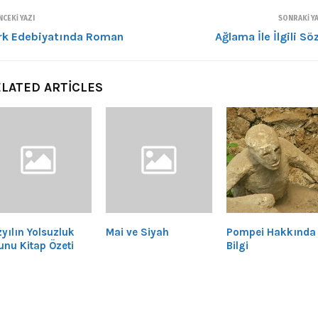
CEKI YAZI
SONRAKI YA
rk Edebiyatında Roman
Ağlama İle İlgili Sö
LATED ARTICLES
yılın Yolsuzluk
Mai ve Siyah
Pompei Hakkında
unu Kitap Özeti
Bilgi