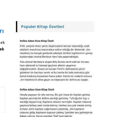
Populer Kitap Özetleri
rı
mek
ek