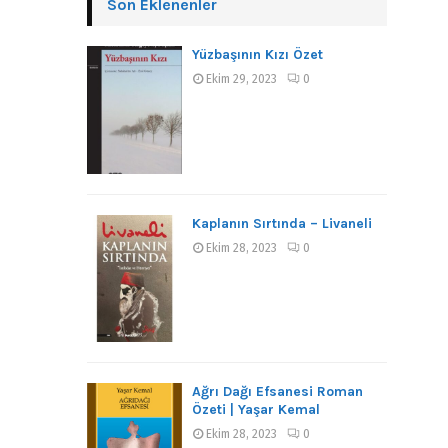
Son Eklenenler
Yüzbaşının Kızı Özet
Ekim 29, 2023
0
Kaplanın Sırtında – Livaneli
Ekim 28, 2023
0
Ağrı Dağı Efsanesi Roman
Özeti | Yaşar Kemal
Ekim 28, 2023
0