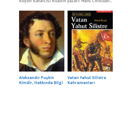
Köyün Kavalcısı Kitabın yazarı: Hans Christian...
Aleksandır Puşkin
Vatan Yahut Silistre
Kimdir, Hakkında Bilgi
Kahramanları