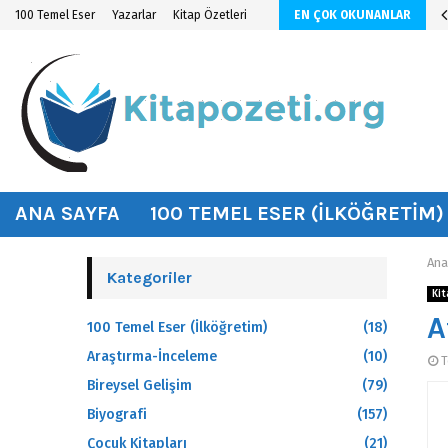
malı
100 Temel Eser
Yazarlar
Kitap Özetleri
EN ÇOK OKUNANLAR
hat
ANA SAYFA
100 TEMEL ESER (İLKÖĞRETIM)
Ana
Kategoriler
Kit
A
100 Temel Eser (İlköğretim)
(18)
Araştırma-İnceleme
(10)
T
Bireysel Gelişim
(79)
Biyografi
(157)
Çocuk Kitapları
(21)