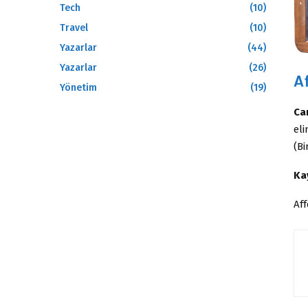
Tech
(10)
Travel
(10)
Yazarlar
(44)
Yazarlar
(26)
A
Yönetim
(19)
Ca
el
(Bi
Ka
Aff