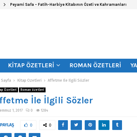
Peyami Safa – Fatih-Harbiye Kitabının Özeti ve Kahramanları
KITAP ÖZETLERI
ROMAN ÖZETLERI
Y
 Sayfa
Kitap Özetleri
Affetme İle İlgili Sözler
ap Özetleri
Roman özetleri
ffetme İle İlgili Sözler
emmuz 1, 2017
0
1284
PAYLAŞ
0
0