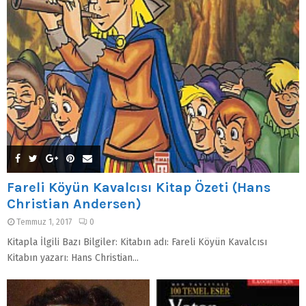
Fareli Köyün Kavalcısı Kitap Özeti (Hans
Christian Andersen)
Temmuz 1, 2017
0
Kitapla İlgili Bazı Bilgiler: Kitabın adı: Fareli Köyün Kavalcısı
Kitabın yazarı: Hans Christian...