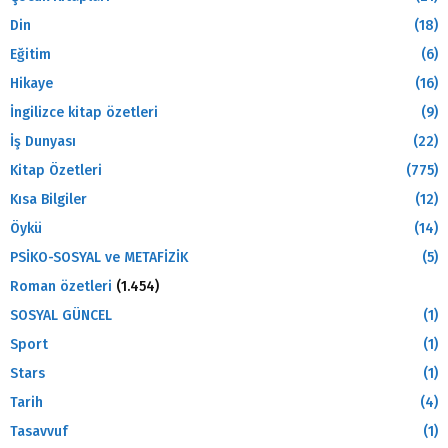
Din
(18)
Eğitim
(6)
Hikaye
(16)
İngilizce kitap özetleri
(9)
İş Dunyası
(22)
Kitap Özetleri
(775)
Kısa Bilgiler
(12)
Öykü
(14)
PSİKO-SOSYAL ve METAFİZİK
(5)
Roman özetleri
(1.454)
SOSYAL GÜNCEL
(1)
Sport
(1)
Stars
(1)
Tarih
(4)
Tasavvuf
(1)