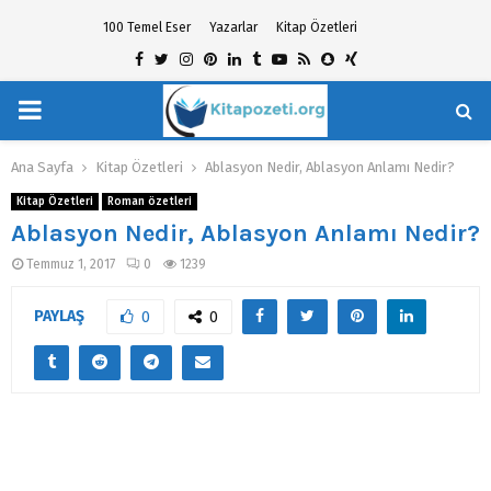
100 Temel Eser
Yazarlar
Kitap Özetleri
Facebook
Twitter
Instagram
Pinterest
Linkedin
Tumblr
Youtube
Rss
Snapchat
Xing
PRIMARY
hat
MENU
Ana Sayfa
Kitap Özetleri
Ablasyon Nedir, Ablasyon Anlamı Nedir?
Kitap Özetleri
Roman özetleri
Ablasyon Nedir, Ablasyon Anlamı Nedir?
Temmuz 1, 2017
0
1239
PAYLAŞ
0
0