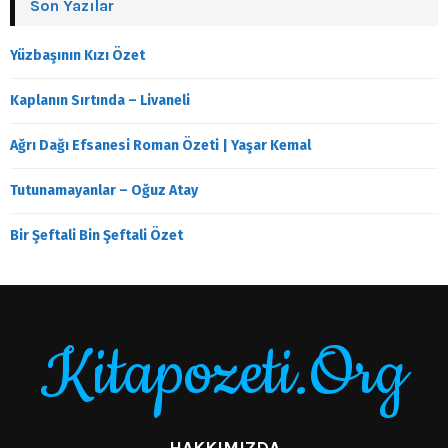
Son Yazılar
Yüzbaşının Kızı Özet
Kaplanın Sırtında – Livaneli
Ağrı Dağı Efsanesi Roman Özeti | Yaşar Kemal
Tutunamayanlar – Oğuz Atay
Bir Şeftali Bin Şeftali Özet
Kitapozeti.Org
HAKKIMIZDA