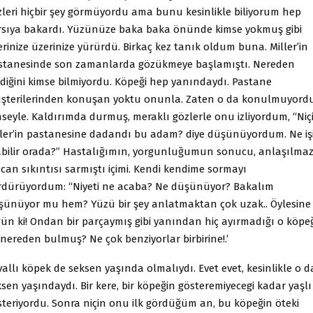
zleri hiçbir şey görmüyordu ama bunu kesinlikle biliyorum hep
rsıya bakardı. Yüzünüze baka baka önünde kimse yokmuş gibi
rinize üzerinize yürürdü. Birkaç kez tanık oldum buna. Miller’in
stanesinde son zamanlarda gözükmeye başlamıştı. Nereden
ldiğini kimse bilmiyordu. Köpeği hep yanındaydı. Pastane
şterilerinden konuşan yoktu onunla. Zaten o da konulmuyord
mseyle. Kaldırımda durmuş, meraklı gözlerle onu izliyordum, “Niç
ller’in pastanesine dadandı bu adam? diye düşünüyordum. Ne iş
abilir orada?” Hastalığımın, yorgunluğumun sonucu, anlaşılma
 can sıkıntısı sarmıştı içimi. Kendi kendime sormayı
rdürüyordum: “Niyeti ne acaba? Ne düşünüyor? Bakalım
şünüyor mu hem? Yüzü bir şey anlatmaktan çok uzak.. Öylesine
gün ki! Ondan bir parçaymış gibi yanından hiç ayırmadığı o köpeğ
nereden bulmuş? Ne çok benziyorlar birbirine!.’
allı köpek de seksen yaşında olmalıydı. Evet evet, kesinlikle o d
sen yaşındaydı. Bir kere, bir köpeğin gösteremiyecegi kadar yaşlı
steriyordu. Sonra niçin onu ilk gördüğüm an, bu köpeğin öteki