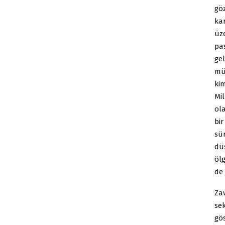
gö
ka
üze
pa
ge
mü
ki
Mi
ol
bir
sü
dü
öl
de 
Zav
sek
gö