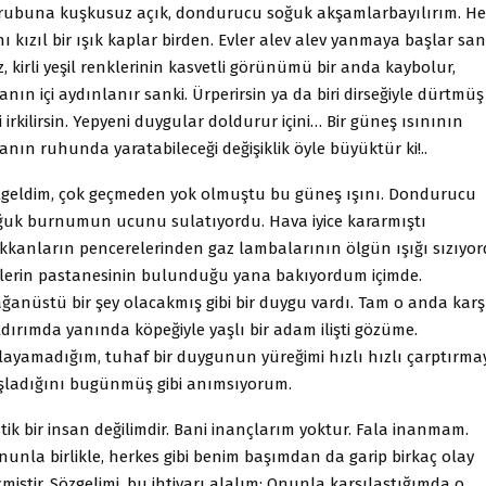
rubuna kuşkusuz açık, dondurucu soğuk akşamlarbayılırım. He
ı kızıl bir ışık kaplar birden. Evler alev alev yanmaya başlar san
, kirli yeşil renklerinin kasvetli görünümü bir anda kaybolur,
anın içi aydınlanır sanki. Ürperirsin ya da biri dirseğiyle dürtmüş
i irkilirsin. Yepyeni duygular doldurur içini… Bir güneş ısınının
anın ruhunda yaratabileceği değişiklik öyle büyüktür ki!..
lgeldim, çok geçmeden yok olmuştu bu güneş ışını. Dondurucu
ğuk burnumun ucunu sulatıyordu. Hava iyice kararmıştı
kkanların pencerelerinden gaz lambalarının ölgün ışığı sızıyo
llerin pastanesinin bulunduğu yana bakıyordum içimde.
ağanüstü bir şey olacakmış gibi bir duygu vardı. Tam o anda karş
dırımda yanında köpeğiyle yaşlı bir adam ilişti gözüme.
layamadığım, tuhaf bir duygunun yüreğimi hızlı hızlı çarptırma
şladığını bugünmüş gibi anımsıyorum.
tik bir insan değilimdir. Bani inançlarım yoktur. Fala inanmam.
nunla birlikle, herkes gibi benim başımdan da garip birkaç olay
miştir. Sözgelimi, bu ihtiyarı alalım: Onunla karşılaştığımda o