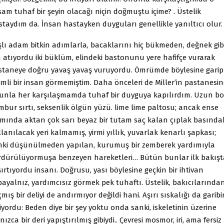
am tuhaf bir şeyin olacağı niçin doğmuştu içime? . Üstelik
staydım da. İnsan hastayken duyguları genellikle yanıltıcı olur.
şlı adam bitkin adımlarla, bacaklarını hiç bükmeden, değnek gib
 atıyordu iki büklüm, elindeki bastonunu yere hafifçe vurarak
staneye doğru yavaş yavaş vuruyordu. Ömrümde böylesine garip
imli bir insan görmemiştim. Daha önceleri de Miller’in pastanesi
unla her karşılaşmamda tuhaf bir duyguya kapılırdım. Uzun bo
mbur sırtı, seksenlik ölgün yüzü. lime lime paltosu; ancak ense
smında aktan çok sarı beyaz bir tutam saç kalan çıplak basındak
lanılacak yeri kalmamış, yirmi yıllık, yuvarlak kenarlı şapkası;
nki düşünülmeden yapılan, kurumuş bir zemberek yardımıyla
rdürülüyormuşa benzeyen hareketleri… Bütün bunlar ilk bakışt
ırtıyordu insanı. Doğrusu, yası böylesine geçkin bir ihtivan
payalnız, yardımcısız görmek pek tuhaftı. Üstelik, bakıcılarında
mış bir deliyi de andırmıyor değildi hani. Aşırı sıskalığı da garib
iyordu: Beden diye bir şey yoktu onda sanki, iskeletinin üzerine
nızca bir deri yapıştırılmış gibiydi.. Çevresi mosmor, iri, ama fersiz