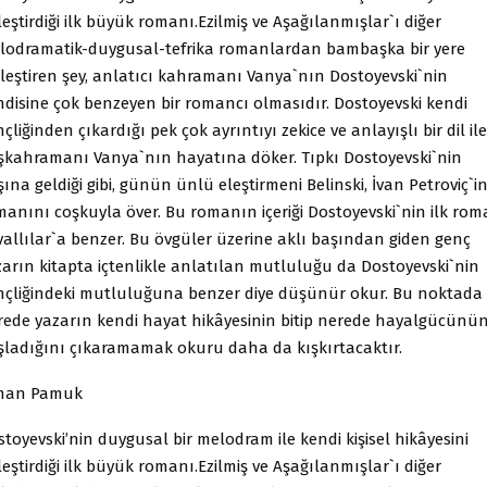
leştirdiği ilk büyük romanı.Ezilmiş ve Aşağılanmışlar`ı diğer
lodramatik-duygusal-tefrika romanlardan bambaşka bir yere
rleştiren şey, anlatıcı kahramanı Vanya`nın Dostoyevski`nin
ndisine çok benzeyen bir romancı olmasıdır. Dostoyevski kendi
çliğinden çıkardığı pek çok ayrıntıyı zekice ve anlayışlı bir dil ile
şkahramanı Vanya`nın hayatına döker. Tıpkı Dostoyevski`nin
ına geldiği gibi, günün ünlü eleştirmeni Belinski, İvan Petroviç`in
manını coşkuyla över. Bu romanın içeriği Dostoyevski`nin ilk rom
vallılar`a benzer. Bu övgüler üzerine aklı başından giden genç
zarın kitapta içtenlikle anlatılan mutluluğu da Dostoyevski`nin
nçliğindeki mutluluğuna benzer diye düşünür okur. Bu noktada
rede yazarın kendi hayat hikâyesinin bitip nerede hayalgücünü
şladığını çıkaramamak okuru daha da kışkırtacaktır.
han Pamuk
toyevski’nin duygusal bir melodram ile kendi kişisel hikâyesini
leştirdiği ilk büyük romanı.Ezilmiş ve Aşağılanmışlar`ı diğer