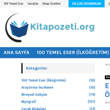
n KİTAP ÖZETİ
100 Temel Eser
Yazarlar
Kitap Özetleri
EN ÇOK OKUNANLAR
hat
ANA SAYFA
100 TEMEL ESER (İLKÖĞRETIM)
Ana
Kategoriler
Ro
100 Temel Eser (İlköğretim)
(18)
E
Araştırma-İnceleme
(10)
Ö
Bireysel Gelişim
(79)
Biyografi
(157)
A
Çocuk Kitapları
(21)