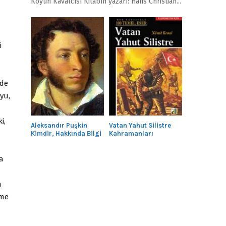
Köyün Kavalcısı Kitabın yazarı: Hans Christian...
i
nde
yu,
i,
Aleksandır Puşkin
Vatan Yahut Silistre
Kimdir, Hakkında Bilgi
Kahramanları
a
n
ime