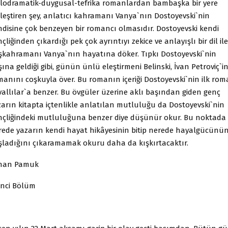
lodramatik-duygusal-tefrika romanlardan bambaşka bir yere
rleştiren şey, anlatıcı kahramanı Vanya`nın Dostoyevski`nin
ndisine çok benzeyen bir romancı olmasıdır. Dostoyevski kendi
çliğinden çıkardığı pek çok ayrıntıyı zekice ve anlayışlı bir dil ile
şkahramanı Vanya`nın hayatına döker. Tıpkı Dostoyevski`nin
ına geldiği gibi, günün ünlü eleştirmeni Belinski, İvan Petroviç`in
manını coşkuyla över. Bu romanın içeriği Dostoyevski`nin ilk rom
vallılar`a benzer. Bu övgüler üzerine aklı başından giden genç
zarın kitapta içtenlikle anlatılan mutluluğu da Dostoyevski`nin
nçliğindeki mutluluğuna benzer diye düşünür okur. Bu noktada
rede yazarın kendi hayat hikâyesinin bitip nerede hayalgücünü
şladığını çıkaramamak okuru daha da kışkırtacaktır.
han Pamuk
inci Bölüm