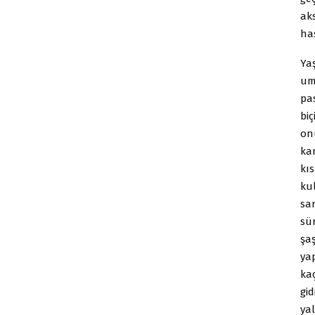
aks
ha
Ya
um
pa
biç
on
ka
kı
kul
sa
sü
şaş
ya
kaç
gid
yal