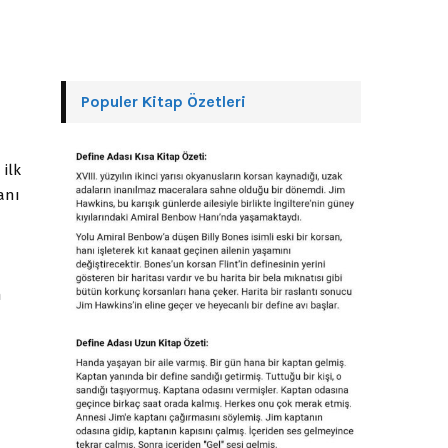
Populer Kitap Özetleri
 ilk
anı
n