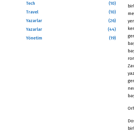
Tech
(10)
bir
Travel
(10)
me
ye
Yazarlar
(26)
ke
Yazarlar
(44)
gen
Yönetim
(19)
ba
baş
ro
Za
ya
ge
ne
ba
Or
Dos
bir