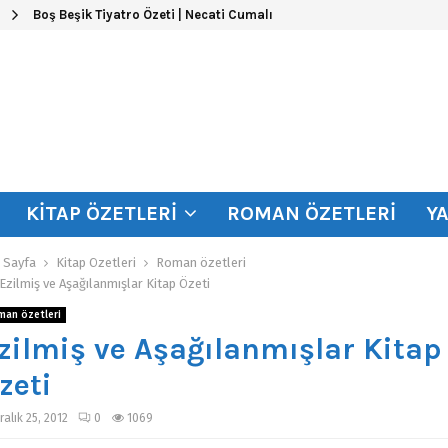
Boş Beşik Tiyatro Özeti | Necati Cumalı
KITAP ÖZETLERI
ROMAN ÖZETLERI
Y
 Sayfa
Kitap Özetleri
Roman özetleri
Ezilmiş ve Aşağılanmışlar Kitap Özeti
man özetleri
zilmiş ve Aşağılanmışlar Kitap
zeti
ralık 25, 2012
0
1069