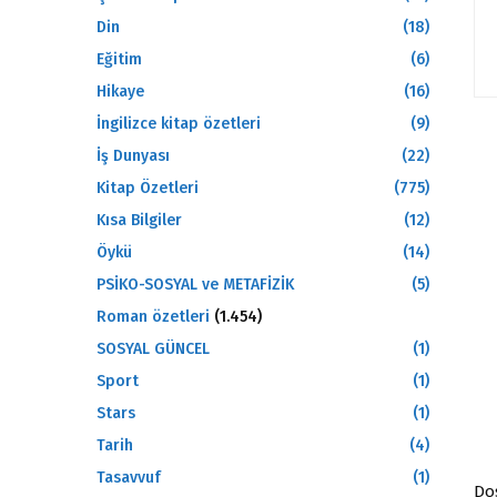
Din
(18)
Eğitim
(6)
Hikaye
(16)
İngilizce kitap özetleri
(9)
İş Dunyası
(22)
Kitap Özetleri
(775)
Kısa Bilgiler
(12)
Öykü
(14)
PSİKO-SOSYAL ve METAFİZİK
(5)
Roman özetleri
(1.454)
SOSYAL GÜNCEL
(1)
Sport
(1)
Stars
(1)
Tarih
(4)
Tasavvuf
(1)
Dos