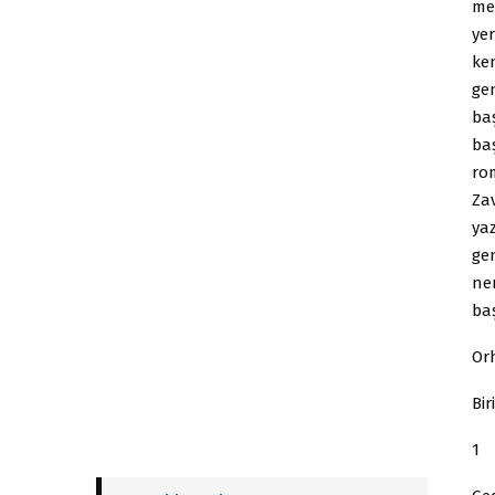
me
ye
ke
gen
ba
baş
ro
Za
ya
ge
ne
ba
Or
Bir
1