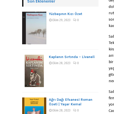
Ge
Son Eklenenler
do
ru
Yüzbaşının Kızı Özet
so
Ekim 29, 2023
0
ka
Sa
Tek
kir
an
Kaplanın Sırtında – Livaneli
bir
Ekim 28, 2023
0
ya
gi
ne
Sa
fe
Ağrı Dağı Efsanesi Roman
yo
Özeti | Yaşar Kemal
Ca
Ekim 28, 2023
0