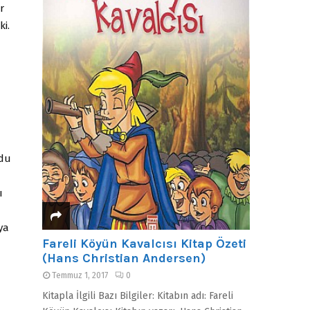
r
ki.
rdu
ı
ya
Fareli Köyün Kavalcısı Kitap Özeti
(Hans Christian Andersen)
Temmuz 1, 2017
0
Kitapla İlgili Bazı Bilgiler: Kitabın adı: Fareli