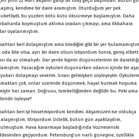
çen yılın 22 Mart akşamı garip bir olay geçti başımdan. Bütün g
laşmış, kendime bir daire aramıştım. Oturduğum yer pek
tubetliydi, bu yüzden kötü kütü öksürmeye başlamıştım. Daha
nbaharda koymuştum aklıma oradan çıkmayı, ama ilkbahara
dar oyalanmıştım.
bahtan beri dolaşmıştım ama istediğim gibi bir yer bulamamıştım
 oda bile olsa, ayrı bir daire olsun istiyordum Sonra, geniş elbet
ası da az olmalıydı. Dar yerde kişinin düşüncelerinin de daraldı
lamıştım. Yazacağım öyküleri düşünürken odanın içinde bir aşa
 yukarı dolaşmayı severim. Sırası gelmişken söyleyeyim: Öyküleri
şmaklan çok, onlar üzerinde düşünmek, hayal kurmak hoşuma
tmiştir her zaman. Doğrusu, tembelliğimden değildir bu. Peki ama
dendir öyleyse?
bahtan beri iyi hissetmiyordum kendimi. Akşamüzeri ise oldukça
nalaşmıştım, titriyordum Üstelik, bütün gün ayaktaydım,
rulmuştum. Hava kararmaya başladığında Voznesenski
ddesinden geçiyordum. Petersburg’un narlı güneşine, özellikle