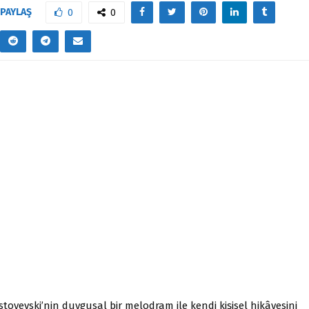
PAYLAŞ
0
0
toyevski’nin duygusal bir melodram ile kendi kişisel hikâyesini