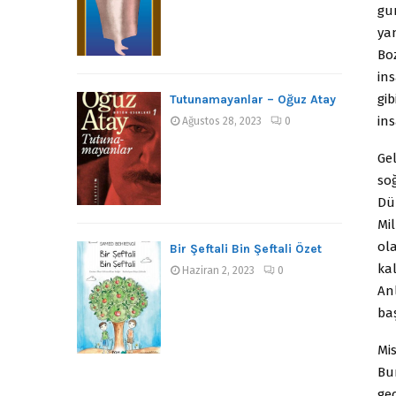
gu
yan
Boz
ins
gib
Tutunamayanlar – Oğuz Atay
ins
Ağustos 28, 2023
0
Ge
so
Dü
Mi
ol
Bir Şeftali Bin Şeftali Özet
kal
Haziran 2, 2023
0
An
ba
Mis
Bu
geç