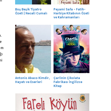
ün
Boş Beşik Tiyatro
Peyami Safa – Fatih-
Özeti | Necati Cumalı
Harbiye Kitabının Özeti
ve Kahramanları
.
te
ğım
ğı
mi
Antonio Abaco Kimdir,
Çarlinin Çikolata
Hayatı ve Eserleri
Fabrikası İngilizce
Kitap