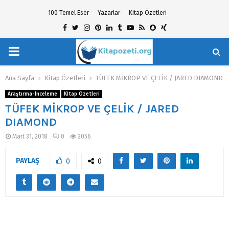
100 Temel Eser
Yazarlar
Kitap Özetleri
Facebook
Twitter
Instagram
Pinterest
Linkedin
Tumblr
Youtube
Rss
Snapchat
Xing
PRIMARY
hat
MENU
Ana Sayfa
Kitap Özetleri
TÜFEK MİKROP VE ÇELİK / JARED DIAMOND
Araştırma-İnceleme
Kitap Özetleri
TÜFEK MİKROP VE ÇELİK / JARED
DIAMOND
Mart 31, 2018
0
2056
PAYLAŞ
0
0