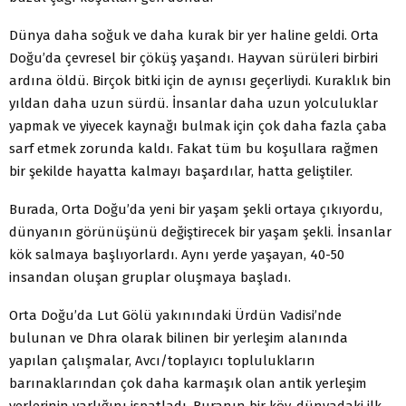
Dünya daha soğuk ve daha kurak bir yer haline geldi. Orta
Doğu’da çevresel bir çöküş yaşandı. Hayvan sürüleri birbiri
ardına öldü. Birçok bitki için de aynısı geçerliydi. Kuraklık bin
yıldan daha uzun sürdü. İnsanlar daha uzun yolculuklar
yapmak ve yiyecek kaynağı bulmak için çok daha fazla çaba
sarf etmek zorunda kaldı. Fakat tüm bu koşullara rağmen
bir şekilde hayatta kalmayı başardılar, hatta geliştiler.
Burada, Orta Doğu’da yeni bir yaşam şekli ortaya çıkıyordu,
dünyanın görünüşünü değiştirecek bir yaşam şekli. İnsanlar
kök salmaya başlıyorlardı. Aynı yerde yaşayan, 40-50
insandan oluşan gruplar oluşmaya başladı.
Orta Doğu’da Lut Gölü yakınındaki Ürdün Vadisi’nde
bulunan ve Dhra olarak bilinen bir yerleşim alanında
yapılan çalışmalar, Avcı/toplayıcı toplulukların
barınaklarından çok daha karmaşık olan antik yerleşim
yerlerinin varlığını ispatladı. Buranın bir köy, dünyadaki ilk