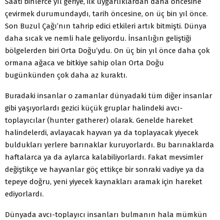
Saati binlerce yıl geriye, ilk uygarlıklardan daha öncesine
çevirmek durumundaydı, tarih öncesine, on üç bin yıl önce.
Son Buzul Çağı’nın tahrip edici etkileri artık bitmişti. Dünya
daha sıcak ve nemli hale geliyordu. İnsanlığın geliştiği
bölgelerden biri Orta Doğu’ydu. On üç bin yıl önce daha çok
ormana ağaca ve bitkiye sahip olan Orta Doğu
bugünkünden çok daha az kuraktı.
Buradaki insanlar o zamanlar dünyadaki tüm diğer insanlar
gibi yaşıyorlardı gezici küçük gruplar halindeki avcı-
toplayıcılar (hunter gatherer) olarak. Genelde hareket
halindelerdi, avlayacak hayvan ya da toplayacak yiyecek
buldukları yerlere barınaklar kuruyorlardı. Bu barınaklarda
haftalarca ya da aylarca kalabiliyorlardı. Fakat mevsimler
değiştikçe ve hayvanlar göç ettikçe bir sonraki vadiye ya da
tepeye doğru, yeni yiyecek kaynakları aramak için hareket
ediyorlardı.
Dünyada avcı-toplayıcı insanları bulmanın hala mümkün