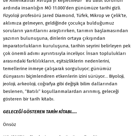
de Amerikalılar Avrupa’yı keşfetmedi?” Bu basit sorunun
ardında insanlığın MÖ 11.000’den günümüze tarihi gizli.
Fizyoloji profesörü Jared Diamond, Tüfek, Mikrop ve Çelik’te,
aklımıza gelmeyen, geldiğinde çocukça bulduğumuz
soruların yanıtlarını araştırırken, tarımın başlamasından
yazının bulunuşuna, dinlerin ortaya çıkışından
imparatorlukların kuruluşuna, tarihin seyrini belirleyen pek
çok önemli adımı ayrıntısıyla inceliyor. İnsan toplulukları
arasındaki farklılıkların, eşitsizliklerin nedenlerini,
temellerine inmeye çalışarak sorguluyor; günümüz
dünyasını biçimlendiren etkenlerin izini sürüyor… Biyoloji,
jeoloji, arkeoloji, coğrafya gibi değişik bilim dallarından
beslenen, “Batılı” koşullanmalardan arınmış, geleceği
gösteren bir tarih kitabı.
GELECEĞİ GÖSTEREN TARİH KİTABI…..
Önsöz