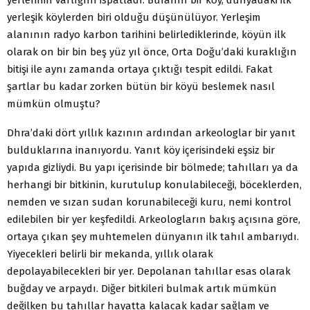
yerleşik köylerden biri olduğu düşünülüyor. Yerleşim
alanının radyo karbon tarihini belirlediklerinde, köyün ilk
olarak on bir bin beş yüz yıl önce, Orta Doğu’daki kuraklığın
bitişi ile aynı zamanda ortaya çıktığı tespit edildi. Fakat
şartlar bu kadar zorken bütün bir köyü beslemek nasıl
mümkün olmuştu?
Dhra’daki dört yıllık kazının ardından arkeologlar bir yanıt
bulduklarına inanıyordu. Yanıt köy içerisindeki eşsiz bir
yapıda gizliydi. Bu yapı içerisinde bir bölmede; tahılları ya da
herhangi bir bitkinin, kurutulup konulabileceği, böceklerden,
nemden ve sızan sudan korunabileceği kuru, nemi kontrol
edilebilen bir yer keşfedildi. Arkeologların bakış açısına göre,
ortaya çıkan şey muhtemelen dünyanın ilk tahıl ambarıydı.
Yiyecekleri belirli bir mekanda, yıllık olarak
depolayabilecekleri bir yer. Depolanan tahıllar esas olarak
buğday ve arpaydı. Diğer bitkileri bulmak artık mümkün
değilken bu tahıllar hayatta kalacak kadar sağlam ve