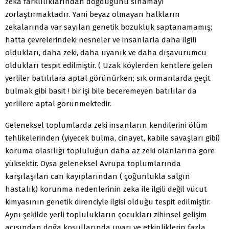
zeka farklılıklarından doğduğunu sınamayı
zorlaştırmaktadır. Yani beyaz olmayan halkların
zekalarında var sayılan genetik bozukluk saptanamamış;
hatta çevrelerindeki nesneler ve insanlarla daha ilgili
oldukları, daha zeki, daha uyanık ve daha dışavurumcu
oldukları tespit edilmiştir. ( Uzak köylerden kentlere gelen
yerliler batılılara aptal görünürken; sık ormanlarda geçit
bulmak gibi basit ! bir işi bile beceremeyen batılılar da
yerlilere aptal görünmektedir.
Geleneksel toplumlarda zeki insanların kendilerini ölüm
tehlikelerinden (yiyecek bulma, cinayet, kabile savaşları gibi)
koruma olasılığı topluluğun daha az zeki olanlarına göre
yüksektir. Oysa geleneksel Avrupa toplumlarında
karşılaşılan can kayıplarından ( çoğunlukla salgın
hastalık) korunma nedenlerinin zeka ile ilgili değil vücut
kimyasının genetik direnciyle ilgisi olduğu tespit edilmiştir.
Aynı şekilde yerli toplulukların çocukları zihinsel gelişim
açısından doğa koşullarında uyarı ve etkinliklerin fazla