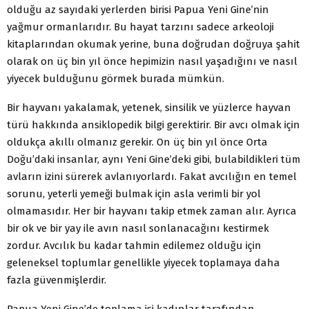
olduğu az sayıdaki yerlerden birisi Papua Yeni Gine’nin
yağmur ormanlarıdır. Bu hayat tarzını sadece arkeoloji
kitaplarından okumak yerine, buna doğrudan doğruya şahit
olarak on üç bin yıl önce hepimizin nasıl yaşadığını ve nasıl
yiyecek bulduğunu görmek burada mümkün.
Bir hayvanı yakalamak, yetenek, sinsilik ve yüzlerce hayvan
türü hakkında ansiklopedik bilgi gerektirir. Bir avcı olmak için
oldukça akıllı olmanız gerekir. On üç bin yıl önce Orta
Doğu’daki insanlar, aynı Yeni Gine’deki gibi, bulabildikleri tüm
avların izini sürerek avlanıyorlardı. Fakat avcılığın en temel
sorunu, yeterli yemeği bulmak için asla verimli bir yol
olmamasıdır. Her bir hayvanı takip etmek zaman alır. Ayrıca
bir ok ve bir yay ile avın nasıl sonlanacağını kestirmek
zordur. Avcılık bu kadar tahmin edilemez olduğu için
geleneksel toplumlar genellikle yiyecek toplamaya daha
fazla güvenmişlerdir.
Papua Yeni Gine’de toplama işi kadınlar tarafından