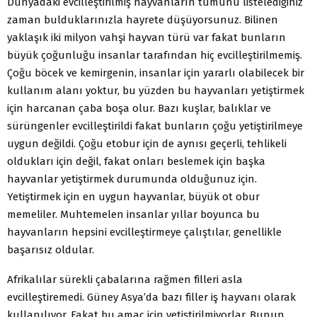
Dünyadaki evcilleştirilmiş hayvanların tümünü listelediğiniz
zaman bulduklarınızla hayrete düşüyorsunuz. Bilinen
yaklaşık iki milyon vahşi hayvan türü var fakat bunların
büyük çoğunluğu insanlar tarafından hiç evcilleştirilmemiş.
Çoğu böcek ve kemirgenin, insanlar için yararlı olabilecek bir
kullanım alanı yoktur, bu yüzden bu hayvanları yetiştirmek
için harcanan çaba boşa olur. Bazı kuşlar, balıklar ve
sürüngenler evcilleştirildi fakat bunların çoğu yetiştirilmeye
uygun değildi. Çoğu etobur için de aynısı geçerli, tehlikeli
oldukları için değil, fakat onları beslemek için başka
hayvanlar yetiştirmek durumunda olduğunuz için.
Yetiştirmek için en uygun hayvanlar, büyük ot obur
memeliler. Muhtemelen insanlar yıllar boyunca bu
hayvanların hepsini evcilleştirmeye çalıştılar, genellikle
başarısız oldular.
Afrikalılar sürekli çabalarına rağmen filleri asla
evcilleştiremedi. Güney Asya’da bazı filler iş hayvanı olarak
kullanılıyor. Fakat bu amaç için yetiştirilmiyorlar. Bunun