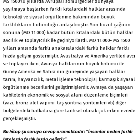
MS 1500’lü yıllarda Avrupalı sömürgeciler dünyaya
yayılmaya başlarken farklı kıtalardaki halklar arasında
teknoloji ve siyasal örgütlenme bakımından büyük
farklılıkların bulunduğu anlaşılmıştır. Son buzul çağının
sonuna (MÖ 11.000) kadar bütün kıtalardaki bütün halklar
avcılık ve toplayıcılık ile geçiniyorlardı. MÖ 11.000- MS 1500
yılları arasında farklı anakaralardaki farklı halklar farklı
hızda gelişim göstermiştir. Avustralya ve Amerika yerlileri avcı
ve toplayıcı iken, Avrasya halklarının büyük bölümü ile
Güney Amerika ve Sahra’nın güneyinde yaşayan halklar
tarım, hayvancılık, metal işleme teknolojisi, karmaşık siyasal
örgütlenme becerilerini geliştirmişlerdir. Avrasya da yaşayan
kabilelerin ekonomik ve sosyal alanı düzenleme biçimleri
(yazı, bronz alet yapımı, taş yontma yöntemleri vb) diğer
bölgelerdeki halkalara göre tarihsel olarak çok erken evrede
gerçekleşmiştir.
Bu kitap şu soruya cevap aramaktadır: “İnsanlar neden farklı
kıtalarda farklı hızda gelişti?”