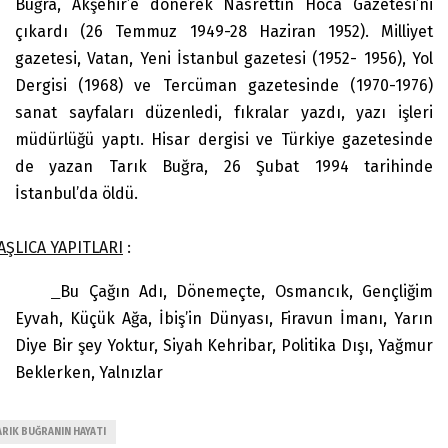
Buğra, Akşehir’e dönerek Nasrettin Hoca Gazetesi’ni
çıkardı (26 Temmuz 1949-28 Haziran 1952). Milliyet
gazetesi, Vatan, Yeni İstanbul gazetesi (1952- 1956), Yol
Dergisi (1968) ve Tercüman gazetesinde (1970-1976)
sanat sayfaları düzenledi, fıkralar yazdı, yazı işleri
müdürlüğü yaptı. Hisar dergisi ve Türkiye gazetesinde
de yazan Tarık Buğra, 26 Şubat 1994 tarihinde
İstanbul’da öldü.
AŞLICA YAPITLARI
:
Bu Çağın Adı, Dönemeçte, Osmancık, Gençliğim
Eyvah, Küçük Ağa, İbiş’in Dünyası, Firavun İmanı, Yarın
Diye Bir şey Yoktur, Siyah Kehribar, Politika Dışı, Yağmur
Beklerken, Yalnızlar
ARIK BUĞRANIN HAYATI