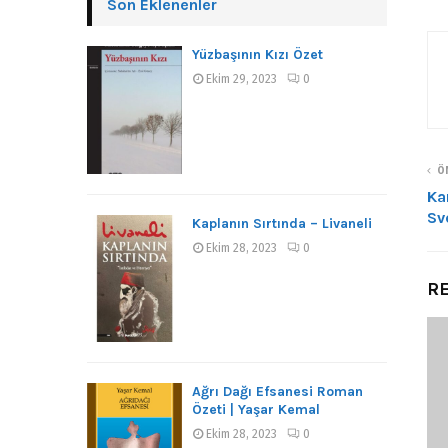
Son Eklenenler
Yüzbaşının Kızı Özet
Ekim 29, 2023
0
ÖN
Ka
Sv
Kaplanın Sırtında – Livaneli
Ekim 28, 2023
0
RE
Ağrı Dağı Efsanesi Roman
Özeti | Yaşar Kemal
Ekim 28, 2023
0