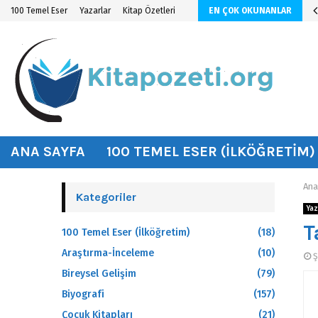
n KİTAP ÖZETİ
100 Temel Eser
Yazarlar
Kitap Özetleri
EN ÇOK OKUNANLAR
hat
ANA SAYFA
100 TEMEL ESER (İLKÖĞRETIM)
Ana
Kategoriler
Yaz
T
100 Temel Eser (İlköğretim)
(18)
Araştırma-İnceleme
(10)
Ş
Bireysel Gelişim
(79)
Biyografi
(157)
Çocuk Kitapları
(21)