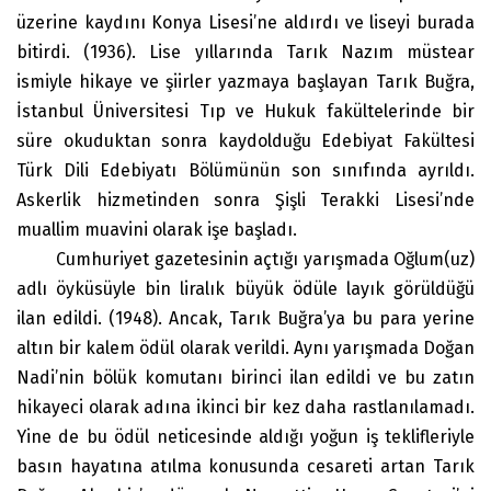
üzerine kaydını Konya Lisesi’ne aldırdı ve liseyi burada
bitirdi. (1936). Lise yıllarında Tarık Nazım müstear
ismiyle hikaye ve şiirler yazmaya başlayan Tarık Buğra,
İstanbul Üniversitesi Tıp ve Hukuk fakültelerinde bir
süre okuduktan sonra kaydolduğu Edebiyat Fakültesi
Türk Dili Edebiyatı Bölümünün son sınıfında ayrıldı.
Askerlik hizmetinden sonra Şişli Terakki Lisesi’nde
muallim muavini olarak işe başladı.
Cumhuriyet gazetesinin açtığı yarışmada Oğlum(uz)
adlı öyküsüyle bin liralık büyük ödüle layık görüldüğü
ilan edildi. (1948). Ancak, Tarık Buğra’ya bu para yerine
altın bir kalem ödül olarak verildi. Aynı yarışmada Doğan
Nadi’nin bölük komutanı birinci ilan edildi ve bu zatın
hikayeci olarak adına ikinci bir kez daha rastlanılamadı.
Yine de bu ödül neticesinde aldığı yoğun iş teklifleriyle
basın hayatına atılma konusunda cesareti artan Tarık