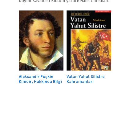
Köyün Kavalcısı Kitabın yazarı: Hans Christian...
Aleksandır Puşkin
Vatan Yahut Silistre
Kimdir, Hakkında Bilgi
Kahramanları