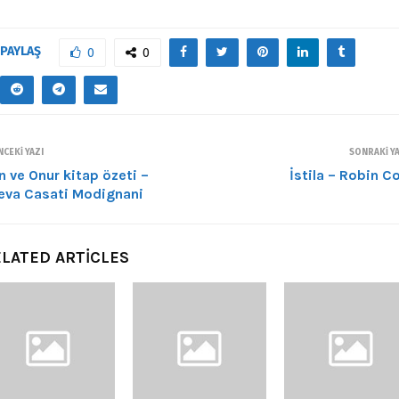
PAYLAŞ
0
0
CEKI YAZI
SONRAKI YA
n ve Onur kitap özeti –
İstila – Robin C
eva Casati Modignani
LATED ARTICLES