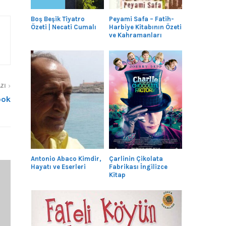
Boş Beşik Tiyatro
Peyami Safa – Fatih-
Özeti | Necati Cumalı
Harbiye Kitabının Özeti
ve Kahramanları
ZI
ook
Antonio Abaco Kimdir,
Çarlinin Çikolata
Hayatı ve Eserleri
Fabrikası İngilizce
Kitap