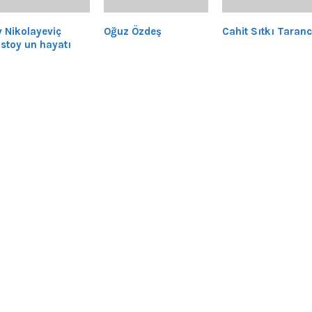
v Nikolayeviç
Oğuz Özdeş
Cahit Sıtkı Taranc
lstoy un hayatı