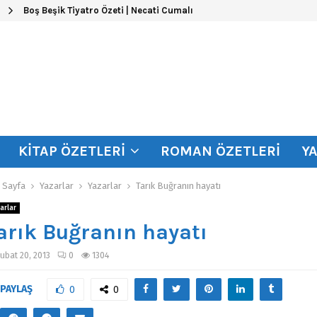
Boş Beşik Tiyatro Özeti | Necati Cumalı
KITAP ÖZETLERI
ROMAN ÖZETLERI
Y
 Sayfa
Yazarlar
Yazarlar
Tarık Buğranın hayatı
arlar
arık Buğranın hayatı
ubat 20, 2013
0
1304
PAYLAŞ
0
0