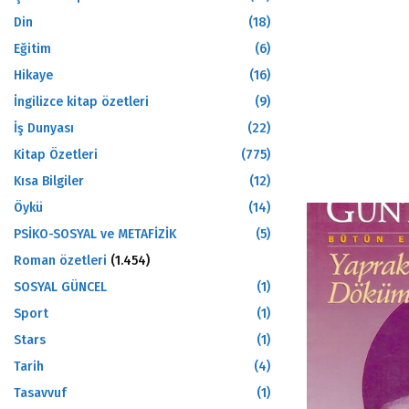
Din
(18)
Eğitim
(6)
Hikaye
(16)
İngilizce kitap özetleri
(9)
İş Dunyası
(22)
Kitap Özetleri
(775)
Kısa Bilgiler
(12)
Öykü
(14)
PSİKO-SOSYAL ve METAFİZİK
(5)
Roman özetleri
(1.454)
SOSYAL GÜNCEL
(1)
Sport
(1)
Stars
(1)
Tarih
(4)
Tasavvuf
(1)