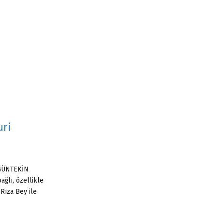
:
C
H
ri
 GÜNTEKİN
ğlı, özellikle
 Rıza Bey ile