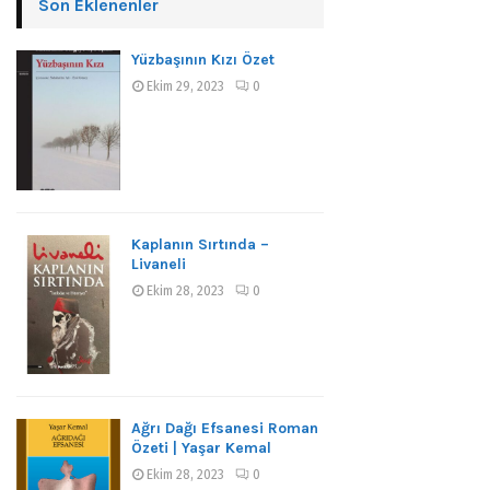
Son Eklenenler
Yüzbaşının Kızı Özet
Ekim 29, 2023
0
Kaplanın Sırtında –
Livaneli
Ekim 28, 2023
0
Ağrı Dağı Efsanesi Roman
Özeti | Yaşar Kemal
Ekim 28, 2023
0