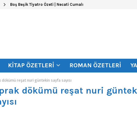
Boş Beşik Tiyatro Özeti | Necati Cumalı
KITAP ÖZETLERI
ROMAN ÖZETLERI
Y
k dökümü reşat nuri güntekin sayfa sayısı
aprak dökümü reşat nuri güntek
ayısı