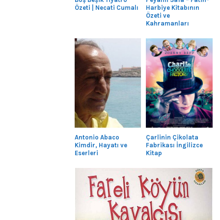
Özeti | Necati Cumalı
Harbiye Kitabının
Özeti ve
Kahramanları
Antonio Abaco
Çarlinin Çikolata
Kimdir, Hayatı ve
Fabrikası İngilizce
Eserleri
Kitap