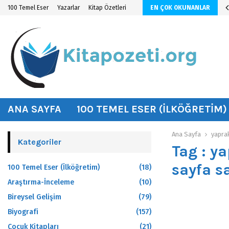
n KİTAP ÖZETİ
100 Temel Eser
Yazarlar
Kitap Özetleri
EN ÇOK OKUNANLAR
hat
ANA SAYFA
100 TEMEL ESER (İLKÖĞRETIM)
Ana Sayfa
yapra
Kategoriler
Tag : y
sayfa s
100 Temel Eser (İlköğretim)
(18)
Araştırma-İnceleme
(10)
Bireysel Gelişim
(79)
Biyografi
(157)
Çocuk Kitapları
(21)