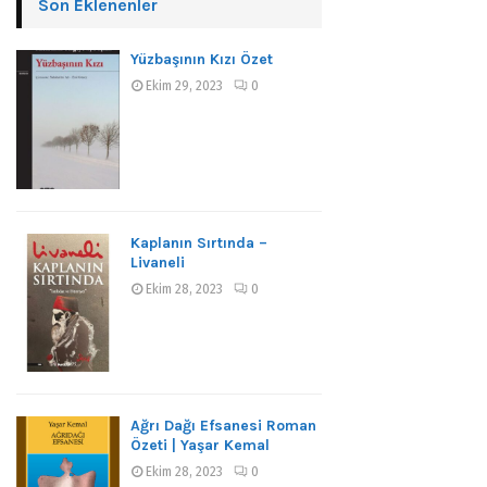
Son Eklenenler
Yüzbaşının Kızı Özet
Ekim 29, 2023
0
Kaplanın Sırtında –
Livaneli
Ekim 28, 2023
0
Ağrı Dağı Efsanesi Roman
Özeti | Yaşar Kemal
Ekim 28, 2023
0