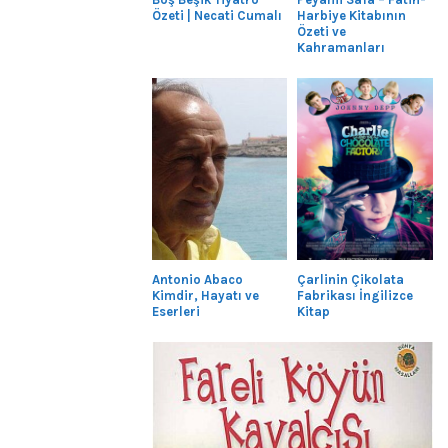
Özeti | Necati Cumalı
Harbiye Kitabının
Özeti ve
Kahramanları
Antonio Abaco
Çarlinin Çikolata
Kimdir, Hayatı ve
Fabrikası İngilizce
Eserleri
Kitap