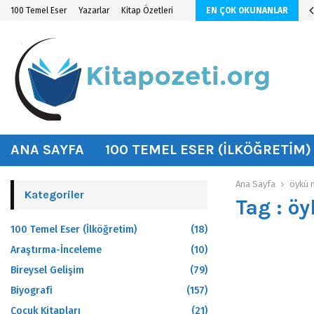
n KİTAP ÖZETİ
100 Temel Eser
Yazarlar
Kitap Özetleri
EN ÇOK OKUNANLAR
hat
ANA SAYFA
100 TEMEL ESER (İLKÖĞRETIM)
Ana Sayfa
öykü n
Kategoriler
Tag : öy
100 Temel Eser (İlköğretim)
(18)
Araştırma-İnceleme
(10)
Bireysel Gelişim
(79)
Biyografi
(157)
Çocuk Kitapları
(21)