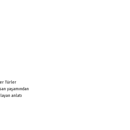
:
C
H
er Türler
İnsan yaşamından
layan anlatı