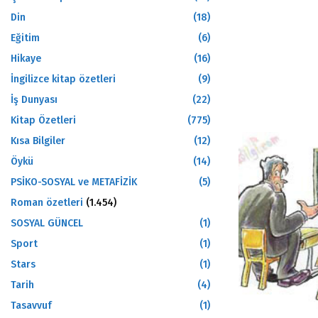
Din
(18)
Eğitim
(6)
Hikaye
(16)
İngilizce kitap özetleri
(9)
İş Dunyası
(22)
Kitap Özetleri
(775)
Kısa Bilgiler
(12)
Öykü
(14)
PSİKO-SOSYAL ve METAFİZİK
(5)
Roman özetleri
(1.454)
SOSYAL GÜNCEL
(1)
Sport
(1)
Stars
(1)
Tarih
(4)
Tasavvuf
(1)