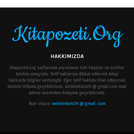
Kitapozeti.Org
HAKKIMIZDA
kitapozeti.org sayfasında yayınlanan tüm kitaplar ve özetler
tanıtım amaçlıdır. Telif haklarına dikkat edilerek kitap
hakkında bilgiler verilmiştir. Eğer telif hakkını ihlal ediyorsak
bizimle irtibata geçebilirsiniz. webiletisim29 @ gmail.com mail
adresi üzerinden iletişime geçebilirsiniz.
Bize Ulaşın:
webiletisim29 @ gmail .com