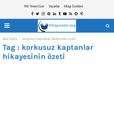
100 Temel Eser
Yazarlar
Kitap Özetleri
Facebook
Twitter
Instagram
Pinterest
Linkedin
Tumblr
Youtube
Rss
Snapchat
Xing
PRIMARY
hat
MENU
Ana Sayfa
korkusuz kaptanlar hikayesinin özeti
Tag : korkusuz kaptanlar
hikayesinin özeti