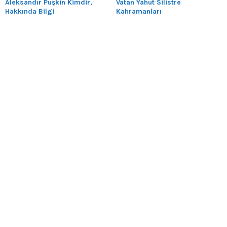
Aleksandır Puşkin Kimdir,
Vatan Yahut Silistre
Hakkında Bilgi
Kahramanları