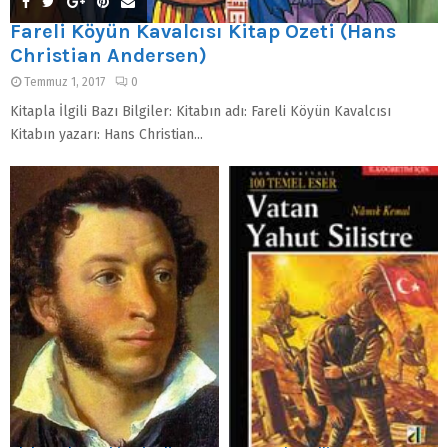
Fareli Köyün Kavalcısı Kitap Özeti (Hans
Christian Andersen)
Temmuz 1, 2017
0
Kitapla İlgili Bazı Bilgiler: Kitabın adı: Fareli Köyün Kavalcısı
Kitabın yazarı: Hans Christian...