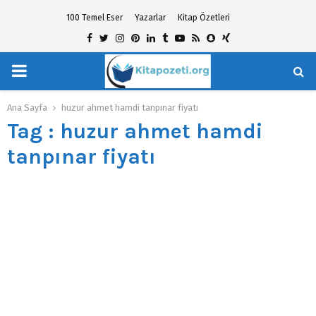
100 Temel Eser
Yazarlar
Kitap Özetleri
Facebook
Twitter
Instagram
Pinterest
Linkedin
Tumblr
Youtube
Rss
Snapchat
Xing
PRIMARY
hat
MENU
Ana Sayfa
huzur ahmet hamdi tanpınar fiyatı
Tag : huzur ahmet hamdi
tanpınar fiyatı