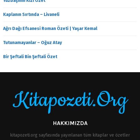
Yüzbaşının Kızı Özet
Kaplanın Sırtında – Livaneli
Ağrı Dağı Efsanesi Roman Özeti | Yaşar Kemal
Tutunamayanlar – Oğuz Atay
Bir Şeftali Bin Şeftali Özet
Kitapozeti.Org
HAKKIMIZDA
kitapozeti.org sayfasında yayınlanan tüm kitaplar ve özetler