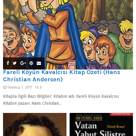
Fareli Köyün Kavalcısı Kitap Özeti (Hans
Christian Andersen)
Temmuz 1, 2017
0
Kitapla İlgili Bazı Bilgiler: Kitabın adı: Fareli Köyün Kavalcısı
Kitabın yazarı: Hans Christian...