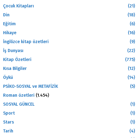
Çocuk Kitapları
(21)
Din
(18)
Eğitim
(6)
Hikaye
(16)
İngilizce kitap özetleri
(9)
İş Dunyası
(22)
Kitap Özetleri
(775)
Kısa Bilgiler
(12)
Öykü
(14)
PSİKO-SOSYAL ve METAFİZİK
(5)
Roman özetleri
(1.454)
SOSYAL GÜNCEL
(1)
Sport
(1)
Stars
(1)
Tarih
(4)