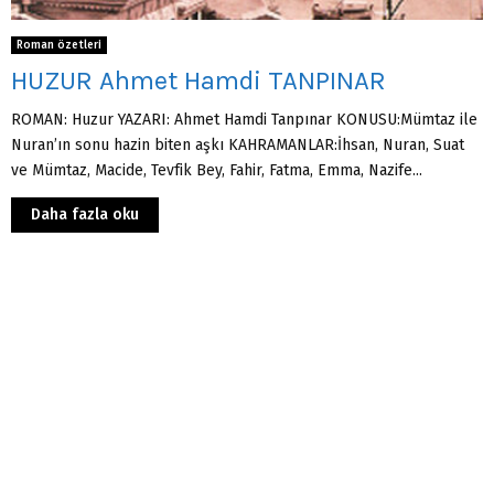
Roman özetleri
HUZUR Ahmet Hamdi TANPINAR
ROMAN: Huzur YAZARI: Ahmet Hamdi Tanpınar KONUSU:Mümtaz ile
Nuran’ın sonu hazin biten aşkı KAHRAMANLAR:İhsan, Nuran, Suat
ve Mümtaz, Macide, Tevfik Bey, Fahir, Fatma, Emma, Nazife...
Daha fazla oku