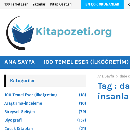
n KİTAP ÖZETİ
100 Temel Eser
Yazarlar
Kitap Özetleri
EN ÇOK OKUNANLAR
hat
ANA SAYFA
100 TEMEL ESER (İLKÖĞRETIM)
Ana Sayfa
dale 
Kategoriler
Tag : d
insanla
100 Temel Eser (İlköğretim)
(18)
Araştırma-İnceleme
(10)
Bireysel Gelişim
(79)
Biyografi
(157)
Çocuk Kitapları
(21)