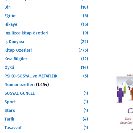
Din
(18)
Eğitim
(6)
Hikaye
(16)
İngilizce kitap özetleri
(9)
İş Dunyası
(22)
Kitap Özetleri
(775)
Kısa Bilgiler
(12)
Öykü
(14)
PSİKO-SOSYAL ve METAFİZİK
(5)
Roman özetleri
(1.454)
SOSYAL GÜNCEL
(1)
Sport
(1)
Stars
(1)
Tarih
(4)
Tasavvuf
(1)