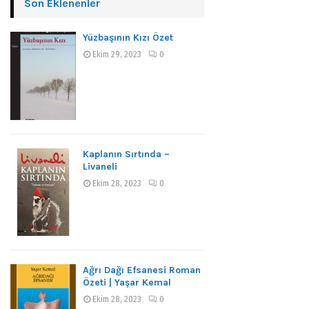
Son Eklenenler
Yüzbaşının Kızı Özet
Ekim 29, 2023
0
Kaplanın Sırtında –
Livaneli
Ekim 28, 2023
0
Ağrı Dağı Efsanesi Roman
Özeti | Yaşar Kemal
Ekim 28, 2023
0