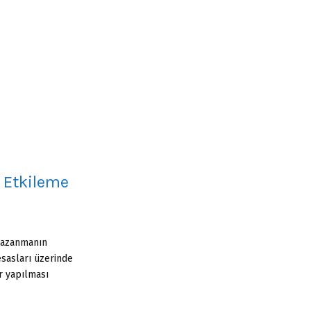
:
C
H
 Etkileme
 kazanmanın
esasları üzerinde
er yapılması
.