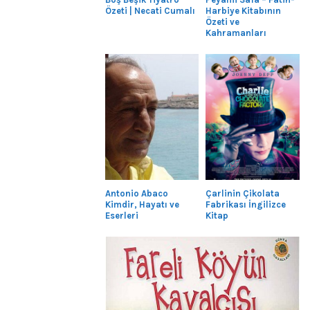
Özeti | Necati Cumalı
Harbiye Kitabının
Özeti ve
Kahramanları
Antonio Abaco
Çarlinin Çikolata
Kimdir, Hayatı ve
Fabrikası İngilizce
Eserleri
Kitap