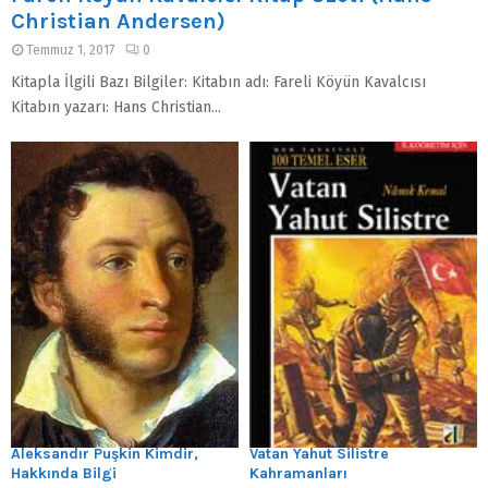
Christian Andersen)
Temmuz 1, 2017
0
Kitapla İlgili Bazı Bilgiler: Kitabın adı: Fareli Köyün Kavalcısı
Kitabın yazarı: Hans Christian...
Aleksandır Puşkin Kimdir,
Vatan Yahut Silistre
Hakkında Bilgi
Kahramanları