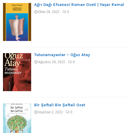
Ağrı Dağı Efsanesi Roman Özeti | Yaşar Kemal
Ekim 28, 2023
0
Tutunamayanlar – Oğuz Atay
Ağustos 28, 2023
0
Bir Şeftali Bin Şeftali Özet
Haziran 2, 2023
0