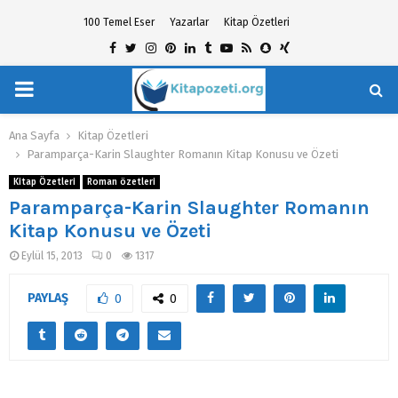
100 Temel Eser
Yazarlar
Kitap Özetleri
Facebook
Twitter
Instagram
Pinterest
Linkedin
Tumblr
Youtube
Rss
Snapchat
Xing
PRIMARY
hat
MENU
Ana Sayfa
Kitap Özetleri
Paramparça-Karin Slaughter Romanın Kitap Konusu ve Özeti
Kitap Özetleri
Roman özetleri
Paramparça-Karin Slaughter Romanın
Kitap Konusu ve Özeti
Eylül 15, 2013
0
1317
PAYLAŞ
0
0