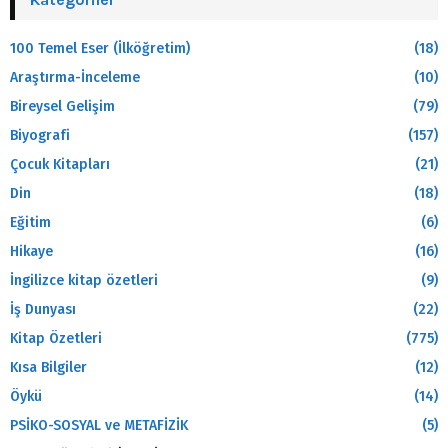
100 Temel Eser (İlköğretim)
(18)
Araştırma-İnceleme
(10)
Bireysel Gelişim
(79)
Biyografi
(157)
Çocuk Kitapları
(21)
Din
(18)
Eğitim
(6)
Hikaye
(16)
İngilizce kitap özetleri
(9)
İş Dunyası
(22)
Kitap Özetleri
(775)
Kısa Bilgiler
(12)
Öykü
(14)
PSİKO-SOSYAL ve METAFİZİK
(5)