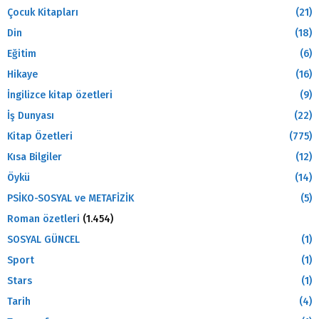
Çocuk Kitapları
(21)
Din
(18)
Eğitim
(6)
Hikaye
(16)
İngilizce kitap özetleri
(9)
İş Dunyası
(22)
Kitap Özetleri
(775)
Kısa Bilgiler
(12)
Öykü
(14)
PSİKO-SOSYAL ve METAFİZİK
(5)
Roman özetleri
(1.454)
SOSYAL GÜNCEL
(1)
Sport
(1)
Stars
(1)
Tarih
(4)