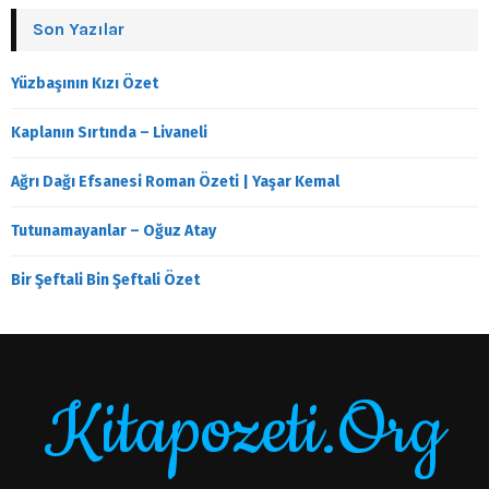
Son Yazılar
Yüzbaşının Kızı Özet
Kaplanın Sırtında – Livaneli
Ağrı Dağı Efsanesi Roman Özeti | Yaşar Kemal
Tutunamayanlar – Oğuz Atay
Bir Şeftali Bin Şeftali Özet
Kitapozeti.Org