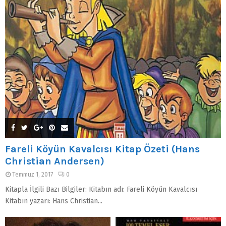
Fareli Köyün Kavalcısı Kitap Özeti (Hans
Christian Andersen)
Temmuz 1, 2017
0
Kitapla İlgili Bazı Bilgiler: Kitabın adı: Fareli Köyün Kavalcısı
Kitabın yazarı: Hans Christian...