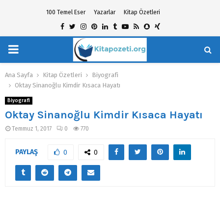
100 Temel Eser
Yazarlar
Kitap Özetleri
Facebook
Twitter
Instagram
Pinterest
Linkedin
Tumblr
Youtube
Rss
Snapchat
Xing
PRIMARY
hat
MENU
Ana Sayfa
Kitap Özetleri
Biyografi
Oktay Sinanoğlu Kimdir Kısaca Hayatı
Biyografi
Oktay Sinanoğlu Kimdir Kısaca Hayatı
Temmuz 1, 2017
0
770
PAYLAŞ
0
0