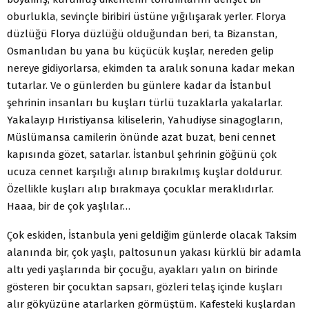
oburlukla, sevinçle biribiri üstüne yığılışarak yerler. Florya
düzlüğü Florya düzlüğü olduğundan beri, ta Bizanstan,
Osmanlıdan bu yana bu küçücük kuşlar, nereden gelip
nereye gidiyorlarsa, ekimden ta aralık sonuna kadar mekan
tutarlar. Ve o günlerden bu günlere kadar da İstanbul
şehrinin insanları bu kuşları türlü tuzaklarla yakalarlar.
Yakalayıp Hıristiyansa kiliselerin, Yahudiyse sinagogların,
Müslümansa camilerin önünde azat buzat, beni cennet
kapısında gözet, satarlar. İstanbul şehrinin göğünü çok
ucuza cennet karşılığı alınıp bırakılmış kuşlar doldurur.
Özellikle kuşları alıp bırakmaya çocuklar meraklıdırlar.
Haaa, bir de çok yaşlılar…
Çok eskiden, İstanbula yeni geldiğim günlerde olacak Taksim
alanında bir, çok yaşlı, paltosunun yakası kürklü bir adamla
altı yedi yaşlarında bir çocuğu, ayakları yalın on birinde
gösteren bir çocuktan sapsarı, gözleri telaş içinde kuşları
alır gökyüzüne atarlarken görmüştüm. Kafesteki kuşlardan