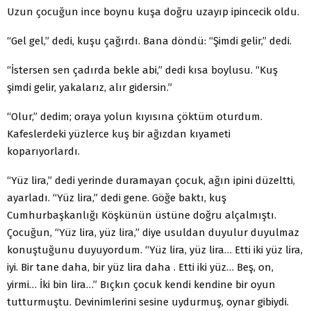
Uzun çocuğun ince boynu kuşa doğru uzayıp ipincecik oldu.
“Gel gel,” dedi, kuşu çağırdı. Bana döndü: “Şimdi gelir,” dedi.
“İstersen sen çadırda bekle abi,” dedi kısa boylusu. “Kuş
şimdi gelir, yakalarız, alır gidersin.”
“Olur,” dedim; oraya yolun kıyısına çöktüm oturdum.
Kafeslerdeki yüzlerce kuş bir ağızdan kıyameti
koparıyorlardı.
“Yüz lira,” dedi yerinde duramayan çocuk, ağın ipini düzeltti,
ayarladı. “Yüz lira,” dedi gene. Göğe baktı, kuş
Cumhurbaşkanlığı Köşkünün üstüne doğru alçalmıştı.
Çocuğun, “Yüz lira, yüz lira,” diye usuldan duyulur duyulmaz
konuştuğunu duyuyordum. “Yüz lira, yüz lira… Etti iki yüz lira,
iyi. Bir tane daha, bir yüz lira daha . Etti iki yüz… Beş, on,
yirmi… İki bin lira…” Bıçkın çocuk kendi kendine bir oyun
tutturmuştu. Devinimlerini sesine uydurmuş, oynar gibiydi.