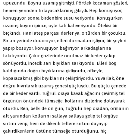
upuzundu. Boynu uzamış gitmişti. Pörtlek kocaman gözleri,
hemen yerinden fırlayacaklarmış gibiydi. Hep konuşuyor,
konuşuyor, sonra birdenbire susu veriyordu. Konuşurken
uzamış boynu ipince, öyle kalı kalıveriyordu. Ötekisi bir
bıçkındı. Hani ateş parçası derler ya, o türden bir çocuktu.
Bir an yerinde duramıyor, elleri durmadan işliyor, bir şeyleri
yapıp bozuyor, konuşuyor, bağırıyor, arkadaşlarına
takılıyordu. Çakır gözlerinde onulmaz bir keder çakıp
sönüyordu, incecik sarı bıyıkları sarkıyordu. Elleri boş
kaldığında doğru bıyıklarına gidiyordu, öfkeyle,
koparacakmış gibi bıyıklarını çekiştiriyordu. Yuvarlak, öne
doğru kıvrılarak uzamış çenesi güçlüydü. Bu güçlü çenede
de bir keder vardı. Tuğrul, oraya kavak ağacını çevirmiş tel
örgünün önündeki tümseğe, kollarını dizlerine dolayarak
oturdu. Ben, belki de on gün, Tuğrulu hep oradan, ormanın
alt yanından kollarını sallaya sallaya gelip tel örgüye
sırtını verip, hem de dikenli tellere sırtını dayayıp
çakırdikenlerin üstüne tümseğe oturduğunu, hiç