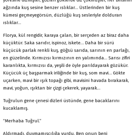
ağzında kuş sesine benzer ıslıklar… Üstlerinden bir kuş
kümesi geçmeyegörsün, düzlüğü kuş sesleriyle dolduran
ıslıklar…
Florya, kül rengidir, karaya çalan, bir serçeden az biraz daha
küçüktür. Saka sarıdır, ispinoz, iskete… Daha bir sürü
küçücük parlak renkli kuş, göğsü sarıda, sarının en parlağı,
en güzelinde. Kırmızısı kırmızının en yalımında… Sarısı zifiri
karanlıkta, kırmızısı da, yeşili de öyle parıldayarak gözükür.
Küçücük üç başparmak iriliğinde bir kuş, som mavi… Gökte
uçarken, mavi bir ışık topağı gibi, mavisini havada bırakarak,
mavi, yoğun, ışıktan bir çizgi çekerek, yayarak…
Tuğrulun gene çenesi dizleri üstünde, gene bacaklarını
kucaklamış.
“Merhaba Tuğrul.”
Aldırmadı, duymamışçılığa vurdu. Ben onun beni