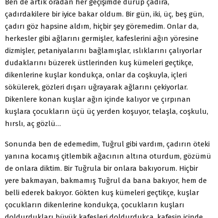
Ben de artık oradan her geçişimde durup çadıra,
çadırdakilere bir iyice bakar oldum. Bir gün, iki, üç, beş gün,
çadırı göz hapsine aldım, hiçbir şey göremedim. Onlar da,
herkesler gibi ağlarını germişler, kafeslerini ağın yöresine
dizmişler, petaniyalarını bağlamışlar, ıslıklarını çalıyorlar
dudaklarını büzerek üstlerinden kuş kümeleri geçtikçe,
dikenlerine kuşlar kondukça, onlar da coşkuyla, içleri
sökülerek, gözleri dışarı uğrayarak ağlarını çekiyorlar.
Dikenlere konan kuşlar ağın içinde kalıyor ve çırpınan
kuşlara çocukların üçü üç yerden koşuyor, telaşla, coşkulu,
hırslı, aç gözlü…
Sonunda ben de edemedim, Tuğrul gibi vardım, çadırın öteki
yanına kocamış çitlembik ağacının altına oturdum, gözümü
de onlara diktim. Bir Tuğrula bir onlara bakıyorum. Hiçbir
yere bakmayan, bakmamış Tuğrul da bana bakıyor, hem de
belli ederek bakıyor. Gökten kuş kümeleri geçtikçe, kuşlar
çocukların dikenlerine kondukça, çocukların kuşları
doldurdukları büyük kafesleri doldurdukça, kafesin içinde