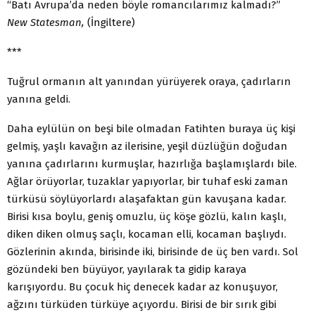
“Batı Avrupa’da neden böyle romancılarımız kalmadı?”
New Statesman,
(İngiltere)
***
Tuğrul ormanın alt yanından yürüyerek oraya, çadırların
yanına geldi.
Daha eylülün on beşi bile olmadan Fatihten buraya üç kişi
gelmiş, yaşlı kavağın az ilerisine, yeşil düzlüğün doğudan
yanına çadırlarını kurmuşlar, hazırlığa başlamışlardı bile.
Ağlar örüyorlar, tuzaklar yapıyorlar, bir tuhaf eski zaman
türküsü söylüyorlardı alaşafaktan gün kavuşana kadar.
Birisi kısa boylu, geniş omuzlu, üç köşe gözlü, kalın kaşlı,
diken diken olmuş saçlı, kocaman elli, kocaman başlıydı.
Gözlerinin akında, birisinde iki, birisinde de üç ben vardı. Sol
gözündeki ben büyüyor, yayılarak ta gidip karaya
karışıyordu. Bu çocuk hiç denecek kadar az konuşuyor,
ağzını türküden türküye açıyordu. Birisi de bir sırık gibi