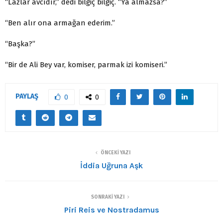
“Lazlar avcıdır,” dedi bilgiç bilgiç. “Ya almazsa?”
“Ben alır ona armağan ederim.”
“Başka?”
“Bir de Ali Bey var, komiser, parmak izi komiseri.”
PAYLAŞ
0
0
ÖNCEKI YAZI
İddia Uğruna Aşk
SONRAKI YAZI
Piri Reis ve Nostradamus