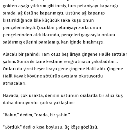
gökten aşağı yıldırım gibi inmiş, tam petaniyayı kapacağı
sırada, ağ üstüne kapanmıştı. Üstüne ağ kapanıp
kıstırıldığında bile küçücük saka kuşu onun
pençelerindeydi. Çocuklar petaniyayı zorla onun
pençelerinden aldıklarında, pençeleri gagasıyla onlara
saldırmış ellerini paralamış, kan içinde bırakmıştı.
Alacalı bir şahindi. Tam otuz beş liraya çingene Halile sattılar
şahini. Sonra iki tane kestane rengi atmaca yakaladılar…
Onları da yirmi beşer liraya gene çingene Halil aldı. Çingene
Halil Kavak köyüne götürüp avcılara okutuyordu
atmacaları.
Havada, çok uzakta, denizin üstünün oralarda bir alıcı kuş
daha dönüyordu, çadıra yaklaştım:
“Bakın,” dedim, “orada, bir şahin.”
“Gördük,” dedi o kısa boylusu, üç köşe gözlüsü.