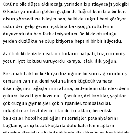
üstüne bile düşse aldıracağı, yerinden kıpırdayacağı yok gibi.
O kadar yanından geldim geçtim de Tuğrul beni bile bir kere
olsun görmedi. Ne bileyim ben, belki de Tuğrul beni görüyor,
üstünden gelip geçen uçaklara bakıyor, gürültülerini
duyuyordu da ben fark etmiyordum. Belki de oturduğu
yerden düzlükte ne olup bitiyorsa hepsini bir bir izliyordu.
Az ötedeki denizden ışık, motorların patpatı, tuz, çürümüş
yosun, iyot kokusu vuruyordu karaya, ıslak, ılık, yoğun.
Bir sabah baktım ki Florya düzlüğüne bir sürü ağ kurulmuş,
ormanın yanına, demiryoluna inen küçücük yamaca,
dikenliğe, incir ağaçlarının altına, bademlerin dibindeki derin
çukura, kavaklığın kıyısına… Çocuklar, delikanlılar, yaşlılar,
çok düzgün giyinmişler, çok hırpaniler, tombalacılar,
üçkağıtçılar, terzi, demirci, tamirci çırakları, beceriksiz
balıkçılar, hepsi hepsi ağlarını sermişler, petaniyalarını
bağlamışlar, içi tuzak kuşlarla dolu kafeslerini ağların
yöresine dizmişler, gözleri göklerde diz çökmüşler, her birisinin