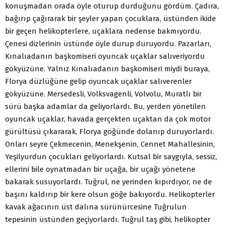
konuşmadan orada öyle oturup durduğunu gördüm. Çadıra,
bağırıp çağırarak bir şeyler yapan çocuklara, üstünden ikide
bir geçen helikopterlere, uçaklara nedense bakmıyordu.
Çenesi dizlerinin üstünde öyle durup duruyordu. Pazarları,
Kınalıadanın başkomiseri oyuncak uçaklar salıveriyordu
gökyüzüne. Yalnız Kınalıadanın başkomiseri miydi buraya,
Florya düzlüğüne gelip oyuncak uçaklar salıverenler
gökyüzüne. Mersedesli, Volksvagenli, Volvolu, Muratlı bir
sürü başka adamlar da geliyorlardı. Bu, yerden yönetilen
oyuncak uçaklar, havada gerçekten uçaktan da çok motor
gürültüsü çıkararak, Florya göğünde dolanıp duruyorlardı.
Onları seyre Çekmecenin, Menekşenin, Cennet Mahallesinin,
Yeşilyurdun çocukları geliyorlardı. Kutsal bir saygıyla, sessiz,
ellerini bile oynatmadan bir uçağa, bir uçağı yönetene
bakarak susuyorlardı. Tuğrul, ne yerinden kıpırdıyor, ne de
başını kaldırıp bir kere olsun göğe bakıyordu. Helikopterler
kavak ağacının üst dalına sürünürcesine Tuğrulun
tepesinin üstünden geçiyorlardı. Tuğrul taş gibi, helikopter