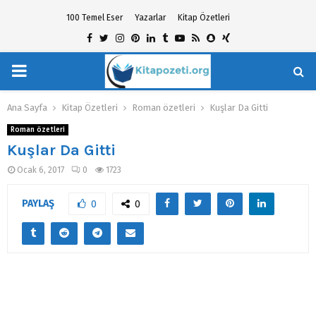
100 Temel Eser
Yazarlar
Kitap Özetleri
Facebook
Twitter
Instagram
Pinterest
Linkedin
Tumblr
Youtube
Rss
Snapchat
Xing
PRIMARY
hat
MENU
Ana Sayfa
Kitap Özetleri
Roman özetleri
Kuşlar Da Gitti
Roman özetleri
Kuşlar Da Gitti
Ocak 6, 2017
0
1723
PAYLAŞ
0
0