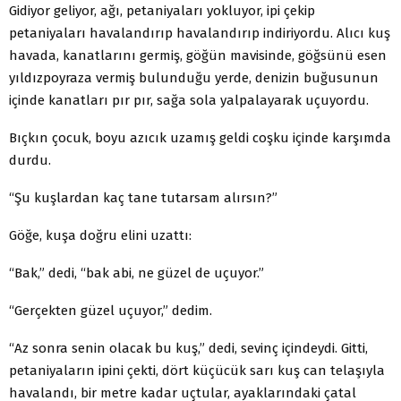
Gidiyor geliyor, ağı, petaniyaları yokluyor, ipi çekip
petaniyaları havalandırıp havalandırıp indiriyordu. Alıcı kuş
havada, kanatlarını germiş, göğün mavisinde, göğsünü esen
yıldızpoyraza vermiş bulunduğu yerde, denizin buğusunun
içinde kanatları pır pır, sağa sola yalpalayarak uçuyordu.
Bıçkın çocuk, boyu azıcık uzamış geldi coşku içinde karşımda
durdu.
“Şu kuşlardan kaç tane tutarsam alırsın?”
Göğe, kuşa doğru elini uzattı:
“Bak,” dedi, “bak abi, ne güzel de uçuyor.”
“Gerçekten güzel uçuyor,” dedim.
“Az sonra senin olacak bu kuş,” dedi, sevinç içindeydi. Gitti,
petaniyaların ipini çekti, dört küçücük sarı kuş can telaşıyla
havalandı, bir metre kadar uçtular, ayaklarındaki çatal