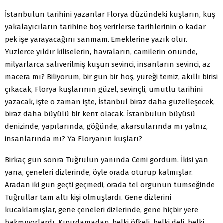
İstanbulun tarihini yazanlar Florya düzündeki kuşların, kuş
yakalayıcıların tarihine boş verirlerse tarihlerinin o kadar
pek işe yarayacağını sanmam. Emeklerine yazık olur.
Yüzlerce yıldır kiliselerin, havraların, camilerin önünde,
milyarlarca salıverilmiş kuşun sevinci, insanların sevinci, az
macera mı? Biliyorum, bir gün bir hoş, yüreği temiz, akıllı birisi
çıkacak, Florya kuşlarının güzel, sevinçli, umutlu tarihini
yazacak, işte o zaman işte, İstanbul biraz daha güzelleşecek,
biraz daha büyülü bir kent olacak. İstanbulun büyüsü
denizinde, yapılarında, göğünde, akarsularında mı yalnız,
insanlarında mı? Ya Floryanın kuşları?
Birkaç gün sonra Tuğrulun yanında Cemi gördüm. İkisi yan
yana, çeneleri dizlerinde, öyle orada oturup kalmışlar.
Aradan iki gün geçti geçmedi, orada tel örgünün tümseğinde
Tuğrullar tam altı kişi olmuşlardı. Gene dizlerini
kucaklamışlar, gene çeneleri dizlerinde, gene hiçbir yere
bakmıyorlardı. Kıpırdamadan, belki öfkeli, belki deli, belki