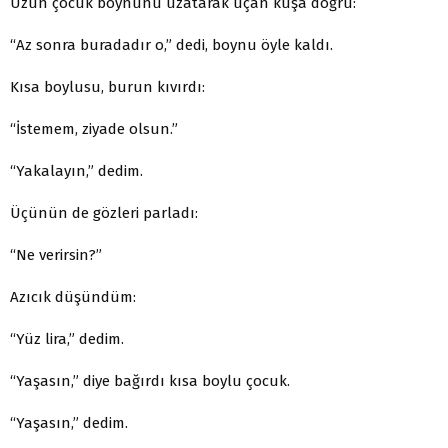
Uzun çocuk boynunu uzatarak uçan kuşa doğru:
“Az sonra buradadır o,” dedi, boynu öyle kaldı.
Kısa boylusu, burun kıvırdı:
“İstemem, ziyade olsun.”
“Yakalayın,” dedim.
Üçünün de gözleri parladı:
“Ne verirsin?”
Azıcık düşündüm:
“Yüz lira,” dedim.
“Yaşasın,” diye bağırdı kısa boylu çocuk.
“Yaşasın,” dedim.