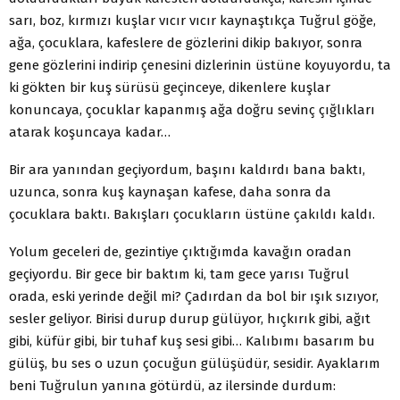
sarı, boz, kırmızı kuşlar vıcır vıcır kaynaştıkça Tuğrul göğe,
ağa, çocuklara, kafeslere de gözlerini dikip bakıyor, sonra
gene gözlerini indirip çenesini dizlerinin üstüne koyuyordu, ta
ki gökten bir kuş sürüsü geçinceye, dikenlere kuşlar
konuncaya, çocuklar kapanmış ağa doğru sevinç çığlıkları
atarak koşuncaya kadar…
Bir ara yanından geçiyordum, başını kaldırdı bana baktı,
uzunca, sonra kuş kaynaşan kafese, daha sonra da
çocuklara baktı. Bakışları çocukların üstüne çakıldı kaldı.
Yolum geceleri de, gezintiye çıktığımda kavağın oradan
geçiyordu. Bir gece bir baktım ki, tam gece yarısı Tuğrul
orada, eski yerinde değil mi? Çadırdan da bol bir ışık sızıyor,
sesler geliyor. Birisi durup durup gülüyor, hıçkırık gibi, ağıt
gibi, küfür gibi, bir tuhaf kuş sesi gibi… Kalıbımı basarım bu
gülüş, bu ses o uzun çocuğun gülüşüdür, sesidir. Ayaklarım
beni Tuğrulun yanına götürdü, az ilersinde durdum: