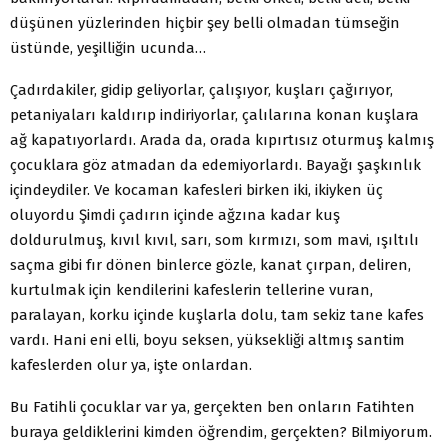
düşünen yüzlerinden hiçbir şey belli olmadan tümseğin
üstünde, yeşilliğin ucunda…
Çadırdakiler, gidip geliyorlar, çalışıyor, kuşları çağırıyor,
petaniyaları kaldırıp indiriyorlar, çalılarına konan kuşlara
ağ kapatıyorlardı. Arada da, orada kıpırtısız oturmuş kalmış
çocuklara göz atmadan da edemiyorlardı. Bayağı şaşkınlık
içindeydiler. Ve kocaman kafesleri birken iki, ikiyken üç
oluyordu Şimdi çadırın içinde ağzına kadar kuş
doldurulmuş, kıvıl kıvıl, sarı, som kırmızı, som mavi, ışıltılı
saçma gibi fır dönen binlerce gözle, kanat çırpan, deliren,
kurtulmak için kendilerini kafeslerin tellerine vuran,
paralayan, korku içinde kuşlarla dolu, tam sekiz tane kafes
vardı. Hani eni elli, boyu seksen, yüksekliği altmış santim
kafeslerden olur ya, işte onlardan.
Bu Fatihli çocuklar var ya, gerçekten ben onların Fatihten
buraya geldiklerini kimden öğrendim, gerçekten? Bilmiyorum.