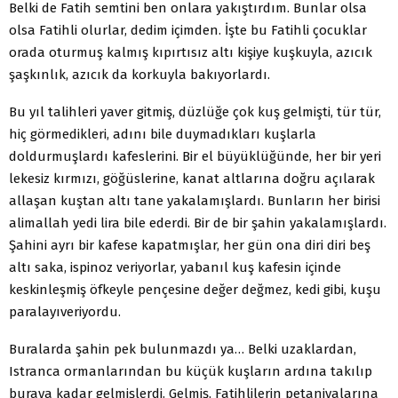
Belki de Fatih semtini ben onlara yakıştırdım. Bunlar olsa
olsa Fatihli olurlar, dedim içimden. İşte bu Fatihli çocuklar
orada oturmuş kalmış kıpırtısız altı kişiye kuşkuyla, azıcık
şaşkınlık, azıcık da korkuyla bakıyorlardı.
Bu yıl talihleri yaver gitmiş, düzlüğe çok kuş gelmişti, tür tür,
hiç görmedikleri, adını bile duymadıkları kuşlarla
doldurmuşlardı kafeslerini. Bir el büyüklüğünde, her bir yeri
lekesiz kırmızı, göğüslerine, kanat altlarına doğru açılarak
allaşan kuştan altı tane yakalamışlardı. Bunların her birisi
alimallah yedi lira bile ederdi. Bir de bir şahin yakalamışlardı.
Şahini ayrı bir kafese kapatmışlar, her gün ona diri diri beş
altı saka, ispinoz veriyorlar, yabanıl kuş kafesin içinde
keskinleşmiş öfkeyle pençesine değer değmez, kedi gibi, kuşu
paralayıveriyordu.
Buralarda şahin pek bulunmazdı ya… Belki uzaklardan,
Istranca ormanlarından bu küçük kuşların ardına takılıp
buraya kadar gelmişlerdi. Gelmiş, Fatihlilerin petaniyalarına