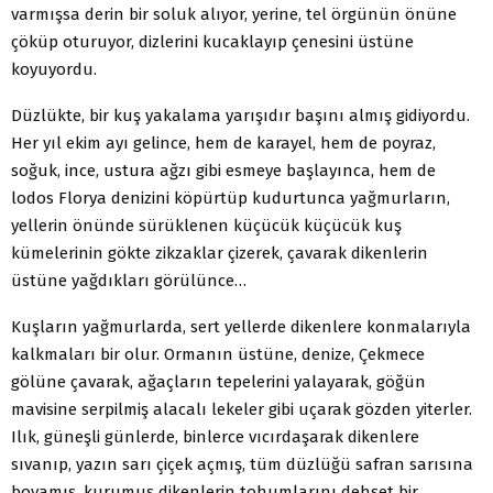
varmışsa derin bir soluk alıyor, yerine, tel örgünün önüne
çöküp oturuyor, dizlerini kucaklayıp çenesini üstüne
koyuyordu.
Düzlükte, bir kuş yakalama yarışıdır başını almış gidiyordu.
Her yıl ekim ayı gelince, hem de karayel, hem de poyraz,
soğuk, ince, ustura ağzı gibi esmeye başlayınca, hem de
lodos Florya denizini köpürtüp kudurtunca yağmurların,
yellerin önünde sürüklenen küçücük küçücük kuş
kümelerinin gökte zikzaklar çizerek, çavarak dikenlerin
üstüne yağdıkları görülünce…
Kuşların yağmurlarda, sert yellerde dikenlere konmalarıyla
kalkmaları bir olur. Ormanın üstüne, denize, Çekmece
gölüne çavarak, ağaçların tepelerini yalayarak, göğün
mavisine serpilmiş alacalı lekeler gibi uçarak gözden yiterler.
Ilık, güneşli günlerde, binlerce vıcırdaşarak dikenlere
sıvanıp, yazın sarı çiçek açmış, tüm düzlüğü safran sarısına
boyamış, kurumuş dikenlerin tohumlarını dehşet bir