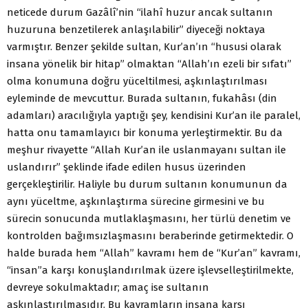
neticede durum Gazâlî’nin “ilahî huzur ancak sultanın
huzuruna benzetilerek anlaşılabilir” diyeceği noktaya
varmıştır. Benzer şekilde sultan, Kur’an’ın “hususi olarak
insana yönelik bir hitap” olmaktan “Allah’ın ezeli bir sıfatı”
olma konumuna doğru yüceltilmesi, aşkınlaştırılması
eyleminde de mevcuttur. Burada sultanın, fukahâsı (din
adamları) aracılığıyla yaptığı şey, kendisini Kur’an ile paralel,
hatta onu tamamlayıcı bir konuma yerleştirmektir. Bu da
meşhur rivayette “Allah Kur’an ile uslanmayanı sultan ile
uslandırır” şeklinde ifade edilen husus üzerinden
gerçekleştirilir. Haliyle bu durum sultanın konumunun da
aynı yüceltme, aşkınlaştırma sürecine girmesini ve bu
sürecin sonucunda mutlaklaşmasını, her türlü denetim ve
kontrolden bağımsızlaşmasını beraberinde getirmektedir. O
halde burada hem “Allah” kavramı hem de “Kur’an” kavramı,
“insan”a karşı konuşlandırılmak üzere işlevselleştirilmekte,
devreye sokulmaktadır; amaç ise sultanın
aşkınlaştırılmasıdır. Bu kavramların insana karşı