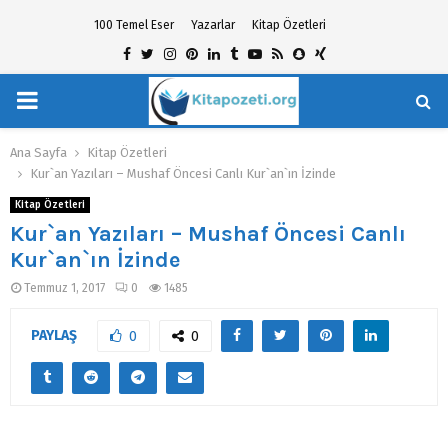
100 Temel Eser
Yazarlar
Kitap Özetleri
Facebook
Twitter
Instagram
Pinterest
Linkedin
Tumblr
Youtube
Rss
Snapchat
Xing
PRIMARY
hat
MENU
Ana Sayfa
Kitap Özetleri
Kur`an Yazıları – Mushaf Öncesi Canlı Kur`an`ın İzinde
Kitap Özetleri
Kur`an Yazıları – Mushaf Öncesi Canlı
Kur`an`ın İzinde
Temmuz 1, 2017
0
1485
PAYLAŞ
0
0