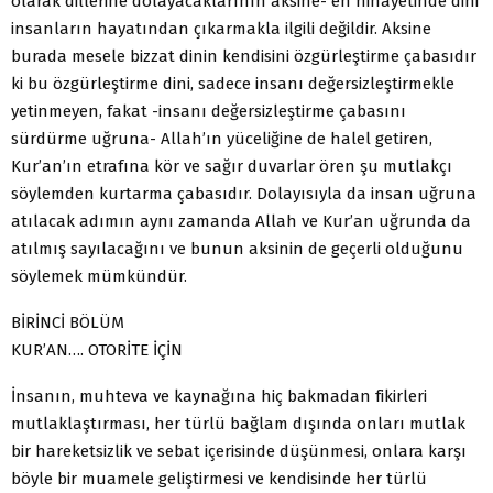
olarak dillerine dolayacaklarının aksine- en nihayetinde dini
insanların hayatından çıkarmakla ilgili değildir. Aksine
burada mesele bizzat dinin kendisini özgürleştirme çabasıdır
ki bu özgürleştirme dini, sadece insanı değersizleştirmekle
yetinmeyen, fakat -insanı değersizleştirme çabasını
sürdürme uğruna- Allah’ın yüceliğine de halel getiren,
Kur’an’ın etrafına kör ve sağır duvarlar ören şu mutlakçı
söylemden kurtarma çabasıdır. Dolayısıyla da insan uğruna
atılacak adımın aynı zamanda Allah ve Kur’an uğrunda da
atılmış sayılacağını ve bunun aksinin de geçerli olduğunu
söylemek mümkündür.
BİRİNCİ BÖLÜM
KUR’AN…. OTORİTE İÇİN
İnsanın, muhteva ve kaynağına hiç bakmadan fikirleri
mutlaklaştırması, her türlü bağlam dışında onları mutlak
bir hareketsizlik ve sebat içerisinde düşünmesi, onlara karşı
böyle bir muamele geliştirmesi ve kendisinde her türlü