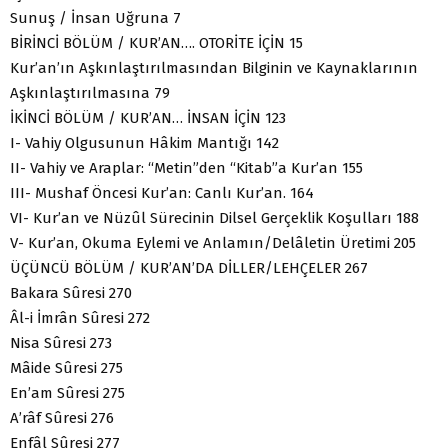
Sunuş / İnsan Uğruna 7
BİRİNCİ BÖLÜM / KUR’AN…. OTORİTE İÇİN 15
Kur’an’ın Aşkınlaştırılmasından Bilginin ve Kaynaklarının
Aşkınlaştırılmasına 79
İKİNCİ BÖLÜM / KUR’AN… İNSAN İÇİN 123
I- Vahiy Olgusunun Hâkim Mantığı 142
II- Vahiy ve Araplar: “Metin”den “Kitab”a Kur’an 155
III- Mushaf Öncesi Kur’an: Canlı Kur’an. 164
VI- Kur’an ve Nüzûl Sürecinin Dilsel Gerçeklik Koşulları 188
V- Kur’an, Okuma Eylemi ve Anlamın/Delâletin Üretimi 205
ÜÇÜNCÜ BÖLÜM / KUR’AN’DA DİLLER/LEHÇELER 267
Bakara Sûresi 270
Âl-i İmrân Sûresi 272
Nisa Sûresi 273
Mâide Sûresi 275
En’am Sûresi 275
A’râf Sûresi 276
Enfâl Sûresi 277