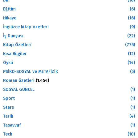
Din
(18)
Eğitim
(6)
Hikaye
(16)
İngilizce kitap özetleri
(9)
İş Dunyası
(22)
Kitap Özetleri
(775)
Kısa Bilgiler
(12)
Öykü
(14)
PSİKO-SOSYAL ve METAFİZİK
(5)
Roman özetleri
(1.454)
SOSYAL GÜNCEL
(1)
Sport
(1)
Stars
(1)
Tarih
(4)
Tasavvuf
(1)
Tech
(10)