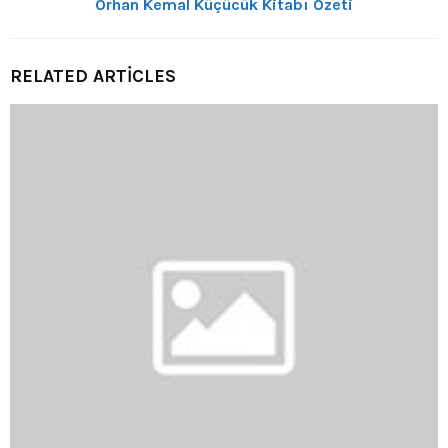
Orhan Kemal Küçücük Kitabı Özeti
RELATED ARTICLES