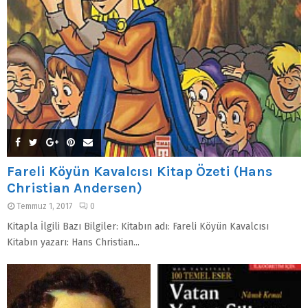
Fareli Köyün Kavalcısı Kitap Özeti (Hans
Christian Andersen)
Temmuz 1, 2017
0
Kitapla İlgili Bazı Bilgiler: Kitabın adı: Fareli Köyün Kavalcısı
Kitabın yazarı: Hans Christian...