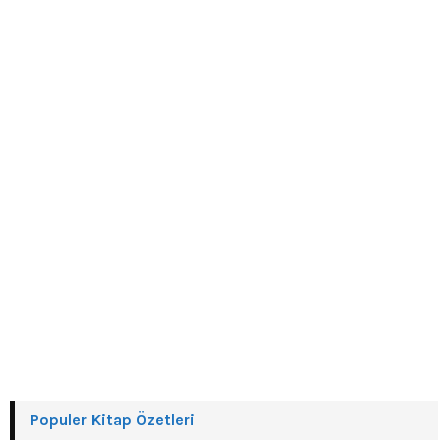
r
R
:
C
H
Populer Kitap Özetleri