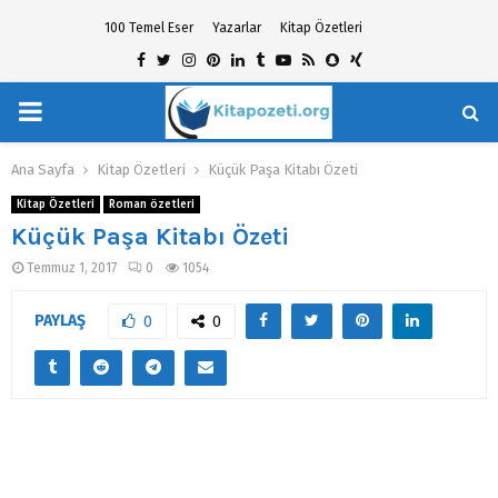
100 Temel Eser
Yazarlar
Kitap Özetleri
Facebook
Twitter
Instagram
Pinterest
Linkedin
Tumblr
Youtube
Rss
Snapchat
Xing
PRIMARY
hat
MENU
Ana Sayfa
Kitap Özetleri
Küçük Paşa Kitabı Özeti
Kitap Özetleri
Roman özetleri
Küçük Paşa Kitabı Özeti
Temmuz 1, 2017
0
1054
PAYLAŞ
0
0