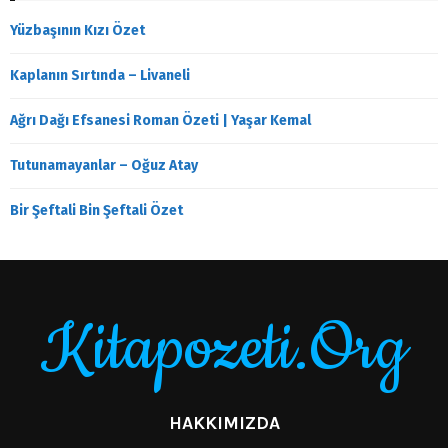
Yüzbaşının Kızı Özet
Kaplanın Sırtında – Livaneli
Ağrı Dağı Efsanesi Roman Özeti | Yaşar Kemal
Tutunamayanlar – Oğuz Atay
Bir Şeftali Bin Şeftali Özet
Kitapozeti.Org
HAKKIMIZDA