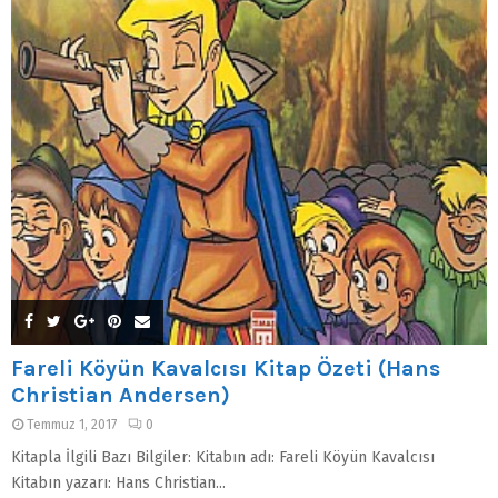
Fareli Köyün Kavalcısı Kitap Özeti (Hans
Christian Andersen)
Temmuz 1, 2017
0
Kitapla İlgili Bazı Bilgiler: Kitabın adı: Fareli Köyün Kavalcısı
Kitabın yazarı: Hans Christian...