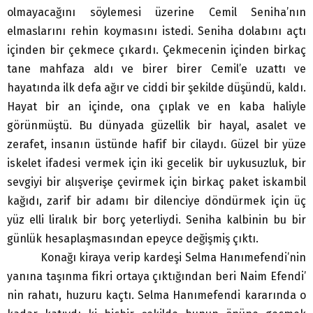
olmayacağını söylemesi üzerine Cemil Seniha’nın
elmaslarını rehin koymasını istedi. Seniha dolabını açtı
içinden bir çekmece çıkardı. Çekmecenin içinden birkaç
tane mahfaza aldı ve birer birer Cemil’e uzattı ve
hayatında ilk defa ağır ve ciddi bir şekilde düşündü, kaldı.
Hayat bir an içinde, ona çıplak ve en kaba haliyle
görünmüştü. Bu dünyada güzellik bir hayal, asalet ve
zerafet, insanın üstünde hafif bir cilaydı. Güzel bir yüze
iskelet ifadesi vermek için iki gecelik bir uykusuzluk, bir
sevgiyi bir alışverişe çevirmek için birkaç paket iskambil
kağıdı, zarif bir adamı bir dilenciye döndürmek için üç
yüz elli liralık bir borç yeterliydi. Seniha kalbinin bu bir
günlük hesaplaşmasından epeyce değişmiş çıktı.
Konağı kiraya verip kardeşi Selma Hanımefendi’nin
yanına taşınma fikri ortaya çıktığından beri Naim Efendi’
nin rahatı, huzuru kaçtı. Selma Hanımefendi kararında o