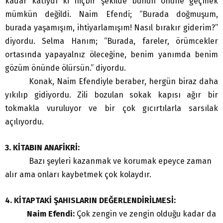
kadar katıydı ki hiçbir şekilde bunun önüne geçmek
mümkün değildi. Naim Efendi; “Burada doğmuşum,
burada yaşamışım, ihtiyarlamışım! Nasıl bırakır giderim?”
diyordu. Selma Hanım; “Burada, fareler, örümcekler
ortasında yapayalnız öleceğine, benim yanımda benim
gözüm önünde ölürsün.” diyordu.
Konak, Naim Efendiyle beraber, hergün biraz daha
yıkılıp gidiyordu. Zili bozulan sokak kapısı ağır bir
tokmakla vuruluyor ve bir çok gıcırtılarla sarsılak
açılıyordu.
3. KİTABIN ANAFİKRİ:
Bazı şeyleri kazanmak ve korumak epeyce zaman
alır ama onları kaybetmek çok kolaydır.
4. KİTAPTAKİ ŞAHISLARIN DEĞERLENDİRİLMESİ:
Naim Efendi:
Çok zengin ve zengin olduğu kadar da