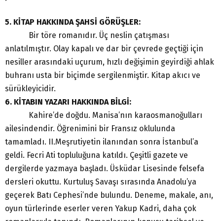
5. KİTAP HAKKINDA ŞAHSİ GÖRÜŞLER:
Bir töre romanıdır. Üç neslin çatışması
anlatılmıştır. Olay kapalı ve dar bir çevrede geçtiği için
nesiller arasındaki uçurum, hızlı değişimin geyirdiği ahlak
buhranı usta bir biçimde sergilenmiştir. Kitap akıcı ve
sürükleyicidir.
6. KİTABIN YAZARI HAKKINDA BİLGİ:
Kahire’de doğdu. Manisa’nın karaosmanoğulları
ailesindendir. Öğrenimini bir Fransız oklulunda
tamamladı. II.Meşrutiyetin ilanından sonra İstanbul’a
geldi. Fecri Ati topluluğuna katıldı. Çeşitli gazete ve
dergilerde yazmaya başladı. Üsküdar Lisesinde felsefa
dersleri okuttu. Kurtuluş Savaşı sırasında Anadolu’ya
geçerek Batı Cephesi’nde bulundu. Deneme, makale, anı,
oyun türlerinde eserler veren Yakup Kadri, daha çok