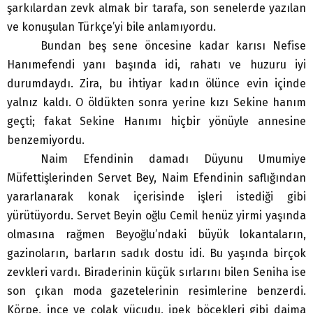
şarkılardan zevk almak bir tarafa, son senelerde yazılan
ve konuşulan Türkçe’yi bile anlamıyordu.
Bundan beş sene öncesine kadar karısı Nefise
Hanımefendi yanı başında idi, rahatı ve huzuru iyi
durumdaydı. Zira, bu ihtiyar kadın ölünce evin içinde
yalnız kaldı. O öldükten sonra yerine kızı Sekine hanım
geçti; fakat Sekine Hanımı hiçbir yönüyle annesine
benzemiyordu.
Naim Efendinin damadı Düyunu Umumiye
Müfettişlerinden Servet Bey, Naim Efendinin saflığından
yararlanarak konak içerisinde işleri istediği gibi
yürütüyordu. Servet Beyin oğlu Cemil henüz yirmi yaşında
olmasına rağmen Beyoğlu’ndaki büyük lokantaların,
gazinoların, barların sadık dostu idi. Bu yaşında birçok
zevkleri vardı. Biraderinin küçük sırlarını bilen Seniha ise
son çıkan moda gazetelerinin resimlerine benzerdi.
Körpe, ince ve çolak vücudu, ipek böcekleri gibi daima