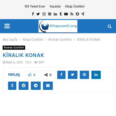
100 Temel Eser
Yazarlar
Kitap Özetleri
Facebook
Twitter
Instagram
Pinterest
Linkedin
Tumblr
Youtube
Rss
Snapchat
Xing
PRIMARY
hat
MENU
Ana Sayfa
Kitap Özetleri
Roman özetleri
KİRALIK KONAK
Roman özetleri
KİRALIK KONAK
Mart 6, 2013
0
1297
PAYLAŞ
0
0