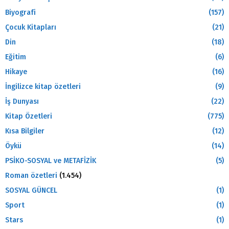
Biyografi
(157)
Çocuk Kitapları
(21)
Din
(18)
Eğitim
(6)
Hikaye
(16)
İngilizce kitap özetleri
(9)
İş Dunyası
(22)
Kitap Özetleri
(775)
Kısa Bilgiler
(12)
Öykü
(14)
PSİKO-SOSYAL ve METAFİZİK
(5)
Roman özetleri
(1.454)
SOSYAL GÜNCEL
(1)
Sport
(1)
Stars
(1)