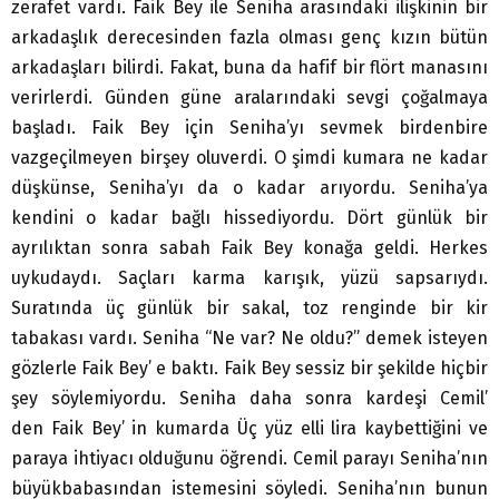
zerafet vardı. Faik Bey ile Seniha arasındaki ilişkinin bir
arkadaşlık derecesinden fazla olması genç kızın bütün
arkadaşları bilirdi. Fakat, buna da hafif bir flört manasını
verirlerdi. Günden güne aralarındaki sevgi çoğalmaya
başladı. Faik Bey için Seniha’yı sevmek birdenbire
vazgeçilmeyen birşey oluverdi. O şimdi kumara ne kadar
düşkünse, Seniha’yı da o kadar arıyordu. Seniha’ya
kendini o kadar bağlı hissediyordu. Dört günlük bir
ayrılıktan sonra sabah Faik Bey konağa geldi. Herkes
uykudaydı. Saçları karma karışık, yüzü sapsarıydı.
Suratında üç günlük bir sakal, toz renginde bir kir
tabakası vardı. Seniha “Ne var? Ne oldu?” demek isteyen
gözlerle Faik Bey’ e baktı. Faik Bey sessiz bir şekilde hiçbir
şey söylemiyordu. Seniha daha sonra kardeşi Cemil’
den Faik Bey’ in kumarda Üç yüz elli lira kaybettiğini ve
paraya ihtiyacı olduğunu öğrendi. Cemil parayı Seniha’nın
büyükbabasından istemesini söyledi. Seniha’nın bunun