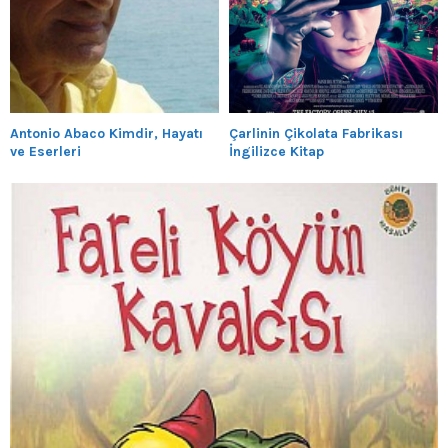
Antonio Abaco Kimdir, Hayatı
Çarlinin Çikolata Fabrikası
ve Eserleri
İngilizce Kitap