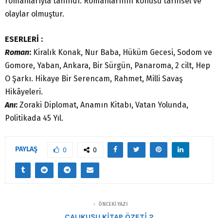
romanlarıyla tanındı. Romanlarının konusu tarihsel ve
olaylar olmuştur.
ESERLERİ :
Roman
:
Kiralık Konak, Nur Baba, Hüküm Gecesi, Sodom ve
Gomore, Yaban, Ankara, Bir Sürgün, Panaroma, 2 cilt, Hep
O Şarkı. Hikaye Bir Serencam, Rahmet, Milli Savaş
Hikâyeleri.
Anı
:
Zoraki Diplomat, Anamın Kitabı, Vatan Yolunda,
Politikada 45 Yıl.
PAYLAŞ
0
0
ÖNCEKI YAZI
ÇALIKUŞU KİTAP ÖZETİ 2