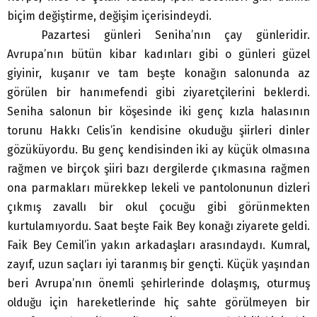
biçim değiştirme, değişim içerisindeydi.
Pazartesi günleri Seniha’nın çay günleridir.
Avrupa’nın bütün kibar kadınları gibi o günleri güzel
giyinir, kuşanır ve tam beşte konağın salonunda az
görülen bir hanımefendi gibi ziyaretçilerini beklerdi.
Seniha salonun bir köşesinde iki genç kızla halasının
torunu Hakkı Celis’in kendisine okuduğu şiirleri dinler
gözüküyordu. Bu genç kendisinden iki ay küçük olmasına
rağmen ve birçok şiiri bazı dergilerde çıkmasına rağmen
ona parmakları mürekkep lekeli ve pantolonunun dizleri
çıkmış zavallı bir okul çocuğu gibi görünmekten
kurtulamıyordu. Saat beşte Faik Bey konağı ziyarete geldi.
Faik Bey Cemil’in yakın arkadaşları arasındaydı. Kumral,
zayıf, uzun saçları iyi taranmış bir gençti. Küçük yaşından
beri Avrupa’nın önemli şehirlerinde dolaşmış, oturmuş
olduğu için hareketlerinde hiç sahte görülmeyen bir