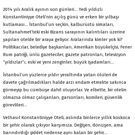
2014 yılı Aralık ayının son günleri… Yedi yıldızlı
Konstantiniyye Oteli’nin açılış günü ve erken bir yılbaşı
kutlaması… İstanbul’un seçkin, kalburüstü simaları,
Sultanahmet’teki eski Bizans sarayının kalıntıları üzerine
yapılan otelde bir araya geliyor. Aralarında kimler yok ki?
Politikacılar, belediye başkanları, Amerikan büyükelçisi, Fener
Rum patriği, ünlü gazeteciler, gazete patronları, televizyon
“yıldızlar”ı, eski ve yeni zenginler, büyük işadamları…
İstanbul’un yüzlerce yıldır yeraltında yatan ölüleri de
davete çağrılmadıkları halde arzı endam etmekte sakınca
görmeyip bu cümbüşe dahil oluyorlar. Ve elbette, bir otelin
olmazsa olmaz çalışanları, garsonları, komileri, güvenlik
görevlileri…
Velhasıl Konstantiniyye Oteli, aslında binlerce yıllık koskoca
bir şehir olarak çıkıyor karşımıza. Değişen, dönüşen, ama
barındırdığı şiddet nedense aynı kalan bir şehir…