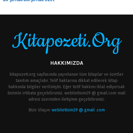
Kitapozeti.Org
HAKKIMIZDA
kitapozeti.org sayfasında yayınlanan tüm kitaplar ve özetler
tanıtım amaçlıdır. Telif haklarına dikkat edilerek kitap
hakkında bilgiler verilmiştir. Eğer telif hakkını ihlal ediyorsak
bizimle irtibata geçebilirsiniz. webiletisim29 @ gmail.com mail
adresi üzerinden iletişime geçebilirsiniz.
Bize Ulaşın:
webiletisim29 @ gmail .com