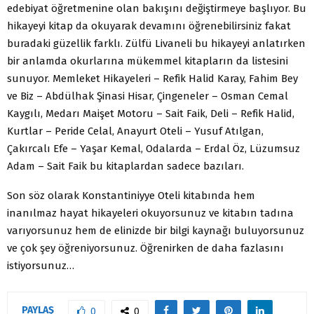
edebiyat öğretmenine olan bakışını değiştirmeye başlıyor. Bu
hikayeyi kitap da okuyarak devamını öğrenebilirsiniz fakat
buradaki güzellik farklı. Zülfü Livaneli bu hikayeyi anlatırken
bir anlamda okurlarına mükemmel kitapların da listesini
sunuyor. Memleket Hikayeleri – Refik Halid Karay, Fahim Bey
ve Biz – Abdülhak Şinasi Hisar, Çingeneler – Osman Cemal
Kaygılı, Medarı Maişet Motoru – Sait Faik, Deli – Refik Halid,
Kurtlar – Peride Celal, Anayurt Oteli – Yusuf Atılgan,
Çakırcalı Efe – Yaşar Kemal, Odalarda – Erdal Öz, Lüzumsuz
Adam – Sait Faik bu kitaplardan sadece bazıları.
Son söz olarak Konstantiniyye Oteli kitabında hem
inanılmaz hayat hikayeleri okuyorsunuz ve kitabın tadına
varıyorsunuz hem de elinizde bir bilgi kaynağı buluyorsunuz
ve çok şey öğreniyorsunuz. Öğrenirken de daha fazlasını
istiyorsunuz…
PAYLAŞ
0
0