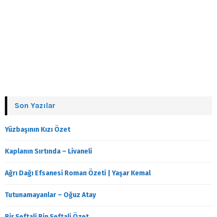
Son Yazılar
Yüzbaşının Kızı Özet
Kaplanın Sırtında – Livaneli
Ağrı Dağı Efsanesi Roman Özeti | Yaşar Kemal
Tutunamayanlar – Oğuz Atay
Bir Şeftali Bin Şeftali Özet