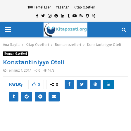
100 Temel Eser
Yazarlar
Kitap Özetleri
Facebook
Twitter
Instagram
Pinterest
Linkedin
Tumblr
Youtube
Rss
Snapchat
Xing
PRIMARY
hat
MENU
Ana Sayfa
Kitap Özetleri
Roman özetleri
Konstantiniyye Oteli
Roman özetleri
Konstantiniyye Oteli
Temmuz 1, 2017
0
1473
PAYLAŞ
0
0