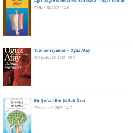
Ağrı Dağı Efsanesi Roman Özeti | Yaşar Kemal
Ekim 28, 2023
0
Tutunamayanlar – Oğuz Atay
Ağustos 28, 2023
0
Bir Şeftali Bin Şeftali Özet
Haziran 2, 2023
0