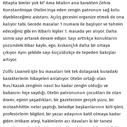
Kitapta kimler yok ki? Ama kitabın ana karakteri Zehra.
Konstantiniyye Otelini inşa eden zengin patronun sağ kolu
diyebileceğimiz asistanı. Açılış gecesini organize etmek de ona
kalıyor tabi. Gecede masalar 1 numara ile başlıyor ve tahmin
edeceğiniz gibi en itibarlı kişiler 1. masada yer alıyor. Daha
sonra sayı artarak devam ediyor. Sayı arttıkça konukların
yüzündeki itibar kaybı, ego, kıskançlık daha bir ortaya
çıkıyor. Aynı şekilde sayı küçüldükçe de tepeden bakışlar
artıyor.
Zülfü Livaneli işte bu masaları tek tek dolaşarak buradaki
karakterlerin hikayeleri anlatıyor. Otelin ortağı olan
Rus/Kazak zenginin nasıl bu kadar zengin olduğu ve
babasını hiçe saydığı, Otelin patronunun çocukları ile olan
dramı, eşinin yaşadıkları, bir gazetecinin gerçek yüzü, bir
müteahhittin neler yaptığı, belediye başkanlarının kirli işleri,
profesörlerin bilgileri, bir yazar adayının katil olmaya kadar
giden intikam ateşi, hakimlerin acı davaları ki bir tanesi