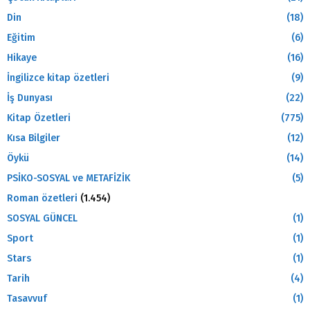
Din
(18)
Eğitim
(6)
Hikaye
(16)
İngilizce kitap özetleri
(9)
İş Dunyası
(22)
Kitap Özetleri
(775)
Kısa Bilgiler
(12)
Öykü
(14)
PSİKO-SOSYAL ve METAFİZİK
(5)
Roman özetleri
(1.454)
SOSYAL GÜNCEL
(1)
Sport
(1)
Stars
(1)
Tarih
(4)
Tasavvuf
(1)