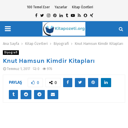
100 Temel Eser
Yazarlar
Kitap Özetleri
Facebook
Twitter
Instagram
Pinterest
Linkedin
Tumblr
Youtube
Rss
Snapchat
Xing
PRIMARY
hat
MENU
Ana Sayfa
Kitap Özetleri
Biyografi
Knut Hamsun Kimdir Kitapları
Biyografi
Knut Hamsun Kimdir Kitapları
Temmuz 1, 2017
0
976
PAYLAŞ
0
0