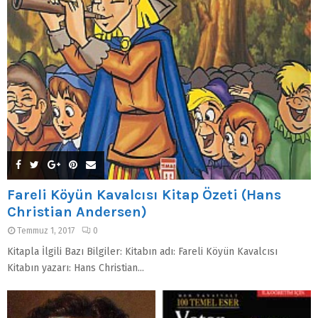
Fareli Köyün Kavalcısı Kitap Özeti (Hans
Christian Andersen)
Temmuz 1, 2017
0
Kitapla İlgili Bazı Bilgiler: Kitabın adı: Fareli Köyün Kavalcısı
Kitabın yazarı: Hans Christian...