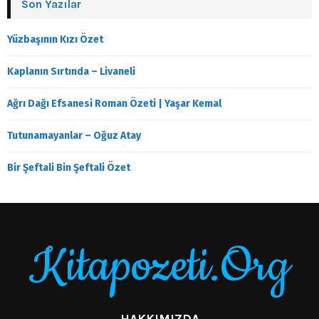
Son Yazılar
Yüzbaşının Kızı Özet
Kaplanın Sırtında – Livaneli
Ağrı Dağı Efsanesi Roman Özeti | Yaşar Kemal
Tutunamayanlar – Oğuz Atay
Bir Şeftali Bin Şeftali Özet
Kitapozeti.Org
HAKKIMIZDA