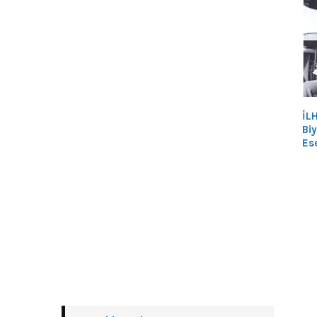
İL
Biy
Ese