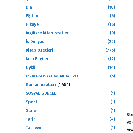
Din
(18)
Eğitim
(6)
Hikaye
(16)
İngilizce kitap özetleri
(9)
İş Dunyası
(22)
Kitap Özetleri
(775)
Kısa Bilgiler
(12)
Öykü
(14)
PSİKO-SOSYAL ve METAFİZİK
(5)
Roman özetleri
(1.454)
SOSYAL GÜNCEL
(1)
Sport
(1)
Stars
(1)
Ste
Tarih
(4)
ve 
Tasavvuf
(1)
Vi