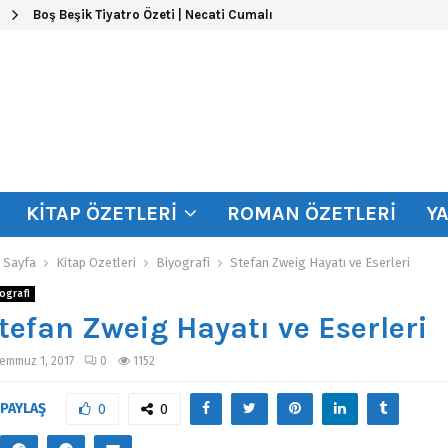
Boş Beşik Tiyatro Özeti | Necati Cumalı
KITAP ÖZETLERI
ROMAN ÖZETLERI
Y
 Sayfa
Kitap Özetleri
Biyografi
Stefan Zweig Hayatı ve Eserleri
ografi
tefan Zweig Hayatı ve Eserleri
emmuz 1, 2017
0
1152
PAYLAŞ
0
0