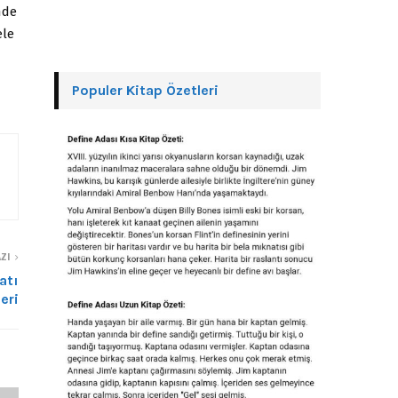
nde
ele
Populer Kitap Özetleri
ZI
atı
eri