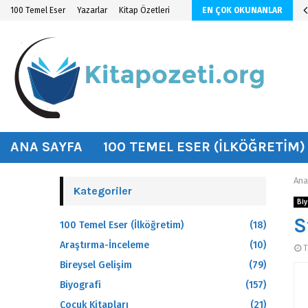
n KİTAP ÖZETİ
100 Temel Eser
Yazarlar
Kitap Özetleri
EN ÇOK OKUNANLAR
hat
ANA SAYFA
100 TEMEL ESER (İLKÖĞRETIM)
Ana
Kategoriler
Biy
S
100 Temel Eser (İlköğretim)
(18)
Araştırma-İnceleme
(10)
T
Bireysel Gelişim
(79)
Biyografi
(157)
Çocuk Kitapları
(21)