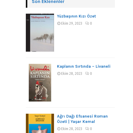
Son Eklenenler
Yüzbaşının Kızı Özet
Ekim 29, 2023
0
Kaplanın Sırtında – Livaneli
Ekim 28, 2023
0
Ağrı Dağı Efsanesi Roman
Özeti | Yaşar Kemal
Ekim 28, 2023
0