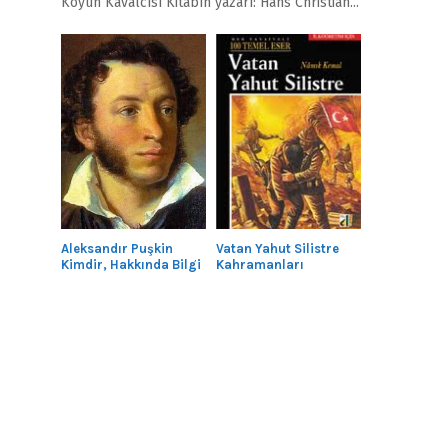
Köyün Kavalcısı Kitabın yazarı: Hans Christian...
Aleksandır Puşkin
Vatan Yahut Silistre
Kimdir, Hakkında Bilgi
Kahramanları