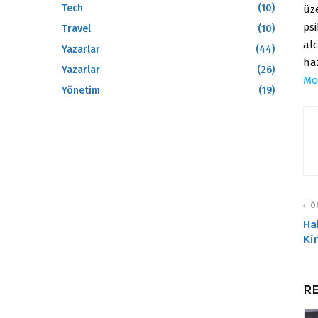
Tech
(10)
üze
ps
Travel
(10)
al
Yazarlar
(44)
haz
Yazarlar
(26)
Mo
Yönetim
(19)
ÖN
Ha
Ki
RE