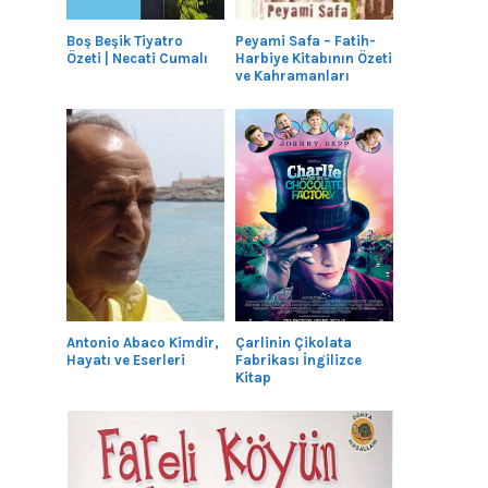
Boş Beşik Tiyatro
Peyami Safa – Fatih-
Özeti | Necati Cumalı
Harbiye Kitabının Özeti
ve Kahramanları
Antonio Abaco Kimdir,
Çarlinin Çikolata
Hayatı ve Eserleri
Fabrikası İngilizce
Kitap