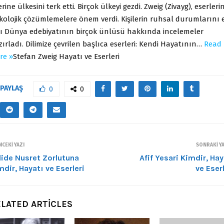
rine ülkesini terk etti. Birçok ülkeyi gezdi. Zweig (Zivayg), eserleri
ikolojik çözümlemelere önem verdi. Kişilerin ruhsal durumlarını 
cı Dünya edebiyatının birçok ünlüsü hakkında incelemeler
ırladı. Dilimize çevrilen başlıca eserleri: Kendi Hayatının…
Read
re »
Stefan Zweig Hayatı ve Eserleri
PAYLAŞ
0
0
CEKI YAZI
SONRAKI YA
lide Nusret Zorlutuna
Afif Yesari Kimdir, Hay
mdir, Hayatı ve Eserleri
ve Eserl
LATED ARTICLES