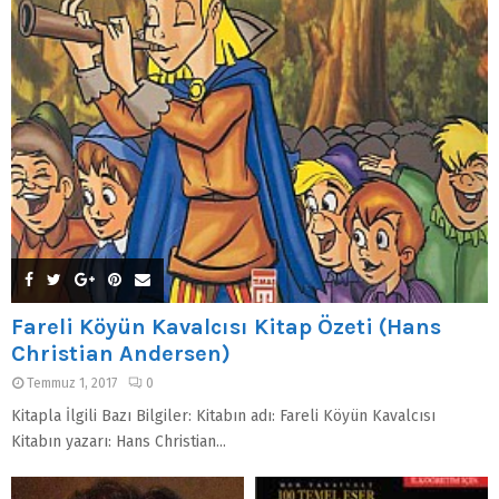
Fareli Köyün Kavalcısı Kitap Özeti (Hans
Christian Andersen)
Temmuz 1, 2017
0
Kitapla İlgili Bazı Bilgiler: Kitabın adı: Fareli Köyün Kavalcısı
Kitabın yazarı: Hans Christian...