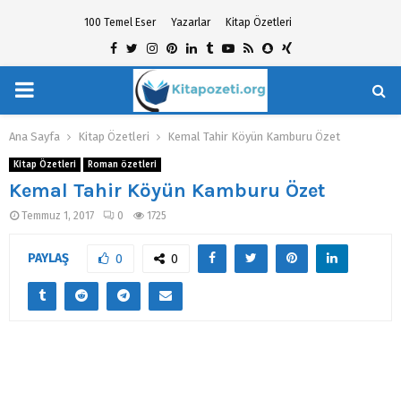
100 Temel Eser
Yazarlar
Kitap Özetleri
Facebook
Twitter
Instagram
Pinterest
Linkedin
Tumblr
Youtube
Rss
Snapchat
Xing
PRIMARY
hat
MENU
Ana Sayfa
Kitap Özetleri
Kemal Tahir Köyün Kamburu Özet
Kitap Özetleri
Roman özetleri
Kemal Tahir Köyün Kamburu Özet
Temmuz 1, 2017
0
1725
PAYLAŞ
0
0