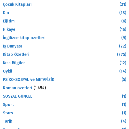
Çocuk Kitapları
(21)
Din
(18)
Eğitim
(6)
Hikaye
(16)
İngilizce kitap özetleri
(9)
İş Dunyası
(22)
Kitap Özetleri
(775)
Kısa Bilgiler
(12)
Öykü
(14)
PSİKO-SOSYAL ve METAFİZİK
(5)
Roman özetleri
(1.454)
SOSYAL GÜNCEL
(1)
Sport
(1)
Stars
(1)
Tarih
(4)