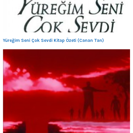
Yüreğim Seni Çok Sevdi Kitap Özeti (Canan Tan)