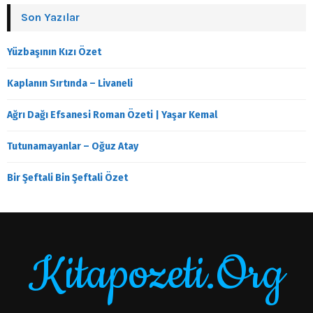
Son Yazılar
Yüzbaşının Kızı Özet
Kaplanın Sırtında – Livaneli
Ağrı Dağı Efsanesi Roman Özeti | Yaşar Kemal
Tutunamayanlar – Oğuz Atay
Bir Şeftali Bin Şeftali Özet
Kitapozeti.Org