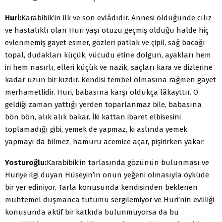
Huri:
Karabibik’in ilk ve son evlâdıdır. Annesi öldüğünde cılız
ve hastalıklı olan Huri yaşı otuzu geçmiş olduğu halde hiç
evlenmemiş gayet esmer, gözleri patlak ve çipil, sağ bacağı
topal, dudakları küçük, vücudu etine dolgun, ayakları hem
iri hem nasırlı, elleri küçük ve nazik, saçları kara ve dizlerine
kadar uzun bir kızdır. Kendisi tembel olmasına rağmen gayet
merhametlidir. Huri, babasına karşı oldukça lâkayttır. O
geldiği zaman yattığı yerden toparlanmaz bile, babasına
bön bön, alık alık bakar. İki kattan ibaret elbisesini
toplamadığı gibi, yemek de yapmaz, ki aslında yemek
yapmayı da bilmez, hamuru acemice açar, pişirirken yakar.
Yosturoğlu:
Karabibik’in tarlasında gözünün bulunması ve
Huriye ilgi duyan Hüseyin’in onun yeğeni olmasıyla öyküde
bir yer ediniyor. Tarla konusunda kendisinden beklenen
muhtemel düşmanca tutumu sergilemiyor ve Huri’nin evliliği
konusunda aktif bir katkıda bulunmuyorsa da bu