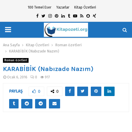
100 Temel Eser
Yazarlar
Kitap Özetleri
Facebook
Twitter
Instagram
Pinterest
Linkedin
Tumblr
Youtube
Rss
Snapchat
Xing
PRIMARY
hat
MENU
Ana Sayfa
Kitap Özetleri
Roman özetleri
KARABİBİK (Nabızade Nazım)
Roman özetleri
KARABİBİK (Nabızade Nazım)
Ocak 6, 2016
0
917
PAYLAŞ
0
0