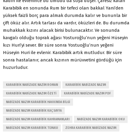
kadın ile evlenince bu umudu da suya düşer. Çaresiz kalan
Karabibik en sonunda Rum bir tefeci olan bakkal Yani’den
yüksek faizli borç para almak durumda kalır ve bununla bir
çift öküz alır. Artık tarlası da vardır, öküzleri de. Bu durumda
muhakkak kızını alacak birisi bulunacaktır. Ve sonunda
kavgalı olduğu toprak ağası Yosturoğlu’nun yeğeni Hüseyin
kızı Huri’yi sever. Bir süre sonra Yostuoğlu’nun yeğeni
Hüseyin Huri ile evlenir. Karabibik artık mutludur. Bir süre
sonra hastalanır, ancak kızının mürüvvetini gördüğü için
huzurludur.
KARABIBIK NABIZADE NAZIM ROMAN
KARABIBIK NABIZADE NAZIM
KARABIBIK NABIZADE NAZIM ÖZETI
KARABIBIK NABIZADE NAZIM PDF
NABIZADE NAZIM KARABIBIK HAKKINDA BILGI
NABIZADE NAZIM KARABIBIK KAÇ SAYFA
NABIZADE NAZIM KARABIBIK KAHRAMANLARI
NABIZADE NAZIM KARABIBIK OKU
NABIZADE NAZIM KARABIBIK TEMASI
ZEHRA KARABIBIK NABIZADE NAZIM