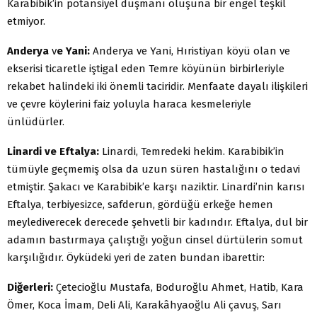
Karabibik’in potansiyel düşmanı oluşuna bir engel teşkil
etmiyor.
Anderya
v
e Yani
:
Anderya ve Yani, Hıristiyan köyü olan ve
ekserisi ticaretle iştigal eden Temre köyünün birbirleriyle
rekabet halindeki iki önemli taciridir. Menfaate dayalı ilişkileri
ve çevre köylerini faiz yoluyla haraca kesmeleriyle
ünlüdürler.
Linardi ve Eftalya:
Linardi, Temredeki hekim. Karabibik’in
tümüyle geçmemiş olsa da uzun süren hastalığını o tedavi
etmiştir. Şakacı ve Karabibik’e karşı naziktir. Linardi’nin karısı
Eftalya, terbiyesizce, safderun, gördüğü erkeğe hemen
meylediverecek derecede şehvetli bir kadındır. Eftalya, dul bir
adamın bastırmaya çalıştığı yoğun cinsel dürtülerin somut
karşılığıdır. Öyküdeki yeri de zaten bundan ibarettir:
Diğerleri:
Çetecioğlu Mustafa, Boduroğlu Ahmet, Hatib, Kara
Ömer, Koca İmam, Deli Ali, Karakâhyaoğlu Ali çavuş, Sarı