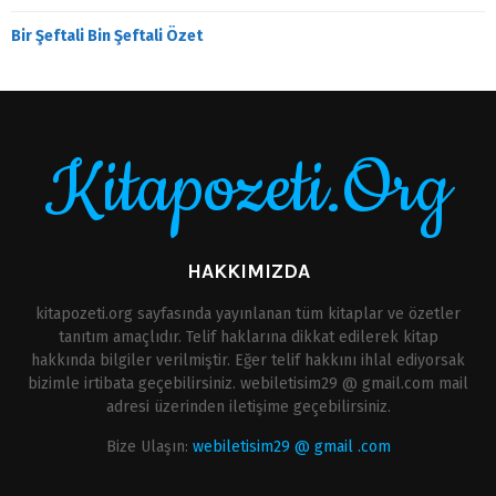
Bir Şeftali Bin Şeftali Özet
Kitapozeti.Org
HAKKIMIZDA
kitapozeti.org sayfasında yayınlanan tüm kitaplar ve özetler
tanıtım amaçlıdır. Telif haklarına dikkat edilerek kitap
hakkında bilgiler verilmiştir. Eğer telif hakkını ihlal ediyorsak
bizimle irtibata geçebilirsiniz. webiletisim29 @ gmail.com mail
adresi üzerinden iletişime geçebilirsiniz.
Bize Ulaşın:
webiletisim29 @ gmail .com