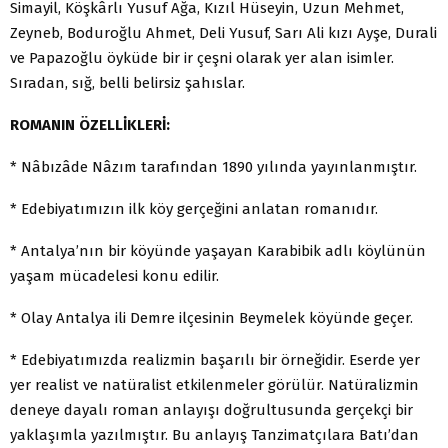
Simayil, Köşkârlı Yusuf Ağa, Kızıl Hüseyin, Uzun Mehmet,
Zeyneb, Boduroğlu Ahmet, Deli Yusuf, Sarı Ali kızı Ayşe, Durali
ve Papazoğlu öyküde bir ir çeşni olarak yer alan isimler.
Sıradan, sığ, belli belirsiz şahıslar.
ROMANIN ÖZELLİKLERİ:
* Nâbızâde Nâzım tarafından 1890 yılında yayınlanmıştır.
* Edebiyatımızın ilk köy gerçeğini anlatan romanıdır.
* Antalya’nın bir köyünde yaşayan Karabibik adlı köylünün
yaşam mücadelesi konu edilir.
* Olay Antalya ili Demre ilçesinin Beymelek köyünde geçer.
* Edebiyatımızda realizmin başarılı bir örneğidir. Eserde yer
yer realist ve natüralist etkilenmeler görülür. Natüralizmin
deneye dayalı roman anlayışı doğrultusunda gerçekçi bir
yaklaşımla yazılmıştır. Bu anlayış Tanzimatçılara Batı’dan