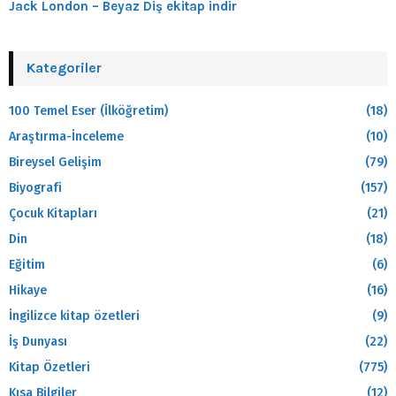
Jack London – Beyaz Diş ekitap indir
Kategoriler
100 Temel Eser (İlköğretim)
(18)
Araştırma-İnceleme
(10)
Bireysel Gelişim
(79)
Biyografi
(157)
Çocuk Kitapları
(21)
Din
(18)
Eğitim
(6)
Hikaye
(16)
İngilizce kitap özetleri
(9)
İş Dunyası
(22)
Kitap Özetleri
(775)
Kısa Bilgiler
(12)