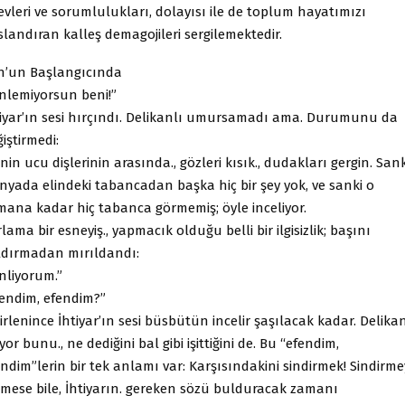
vleri ve sorumlulukları, dolayısı ile de toplum hayatımızı
landıran kalleş demagojileri sergilemektedir.
n’un Başlangıcında
inlemiyorsun beni!”
tiyar’ın sesi hırçındı. Delikanlı umursamadı ama. Durumunu da
iştirmedi:
inin ucu dişlerinin arasında., gözleri kısık., dudakları gergin. Sank
nyada elindeki tabancadan başka hiç bir şey yok, ve sanki o
mana kadar hiç tabanca görmemiş; öyle inceliyor.
lama bir esneyiş., yapmacık olduğu belli bir ilgisizlik; başını
ldırmadan mırıldandı:
nliyorum.”
fendim, efendim?”
irlenince İhtiyar’ın sesi büsbütün incelir şaşılacak kadar. Delikan
iyor bunu., ne dediğini bal gibi işittiğini de. Bu “efendim,
ndim”lerin bir tek anlamı var: Karşısındakini sindirmek! Sindirm
tmese bile, İhtiyarın. gereken sözü bulduracak zamanı