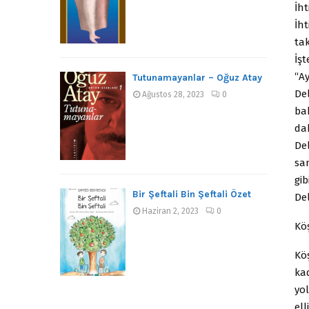
İht
İht
tak
İşt
“Ay
Tutunamayanlar – Oğuz Atay
Del
Ağustos 28, 2023
0
bak
da
Del
san
gib
Bir Şeftali Bin Şeftali Özet
Del
Haziran 2, 2023
0
Kö
Kö
ka
yo
ell