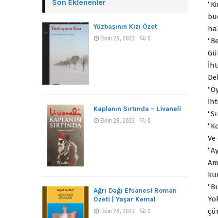
Son Eklenenler
“Ki
bud
Yüzbaşının Kızı Özet
ha
Ekim 29, 2023
0
“Be
Gül
İh
Del
“Öy
İht
Kaplanın Sırtında – Livaneli
“Sı
Ekim 28, 2023
0
“Ko
Ve
“Ay
Ama
ku
“B
Ağrı Dağı Efsanesi Roman
Yo
Özeti | Yaşar Kemal
çü
Ekim 28, 2023
0