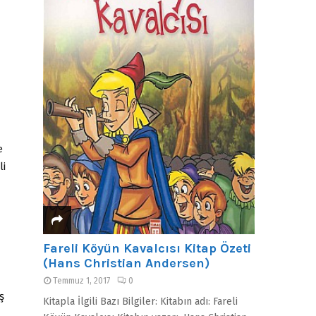
e
li
Fareli Köyün Kavalcısı Kitap Özeti
(Hans Christian Andersen)
Temmuz 1, 2017
0
ş
Kitapla İlgili Bazı Bilgiler: Kitabın adı: Fareli