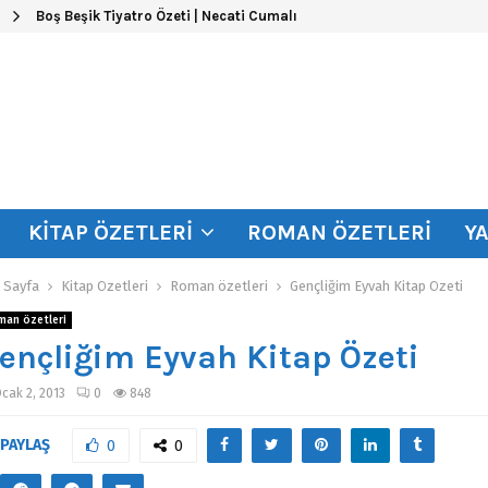
Boş Beşik Tiyatro Özeti | Necati Cumalı
KITAP ÖZETLERI
ROMAN ÖZETLERI
Y
 Sayfa
Kitap Özetleri
Roman özetleri
Gençliğim Eyvah Kitap Özeti
man özetleri
ençliğim Eyvah Kitap Özeti
cak 2, 2013
0
848
PAYLAŞ
0
0