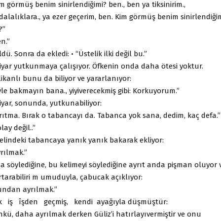
m görmüş benim sinirlendiğimi? ben., ben ya tiksinirim.,
alalıklara., ya ezer geçerim, ben. Kim görmüş benim sinirlendiğim
?”
n.”
dü. Sonra da ekledi: • “Üstelik ilki değil bu.”
tiyar yutkunmaya çalışıyor. Öfkenin onda daha ötesi yoktur.
ikanlı bunu da biliyor ve yararlanıyor:
le bakmayın bana., yiyiverecekmiş gibi: Korkuyorum.”
iyar, sonunda, yutkunabiliyor:
rıtma. Bırak o tabancayı da. Tabanca yok sana, dedim, kaç defa.”
lay değil..”
 elindeki tabancaya yanık yanık bakarak ekliyor:
rılmak.”
 söylediğine, bu kelimeyi söylediğine ayrıt anda pişman oluyor v
rtarabiliri m umuduyla, çabucak açıklıyor:
undan ayrılmak.”
k iş îşden geçmiş, kendi ayağıyla düşmüştür:
nkü, daha ayrılmak derken Güliz’i hatırlayıvermiştir ve onu