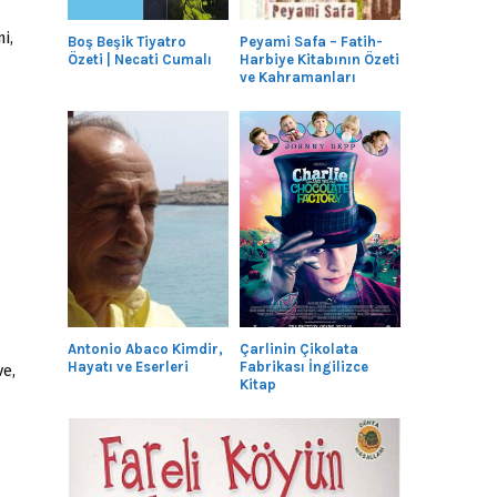
i,
Boş Beşik Tiyatro
Peyami Safa – Fatih-
Özeti | Necati Cumalı
Harbiye Kitabının Özeti
ve Kahramanları
Antonio Abaco Kimdir,
Çarlinin Çikolata
Hayatı ve Eserleri
Fabrikası İngilizce
e,
Kitap