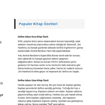
Populer Kitap Özetleri
i
lı
eye