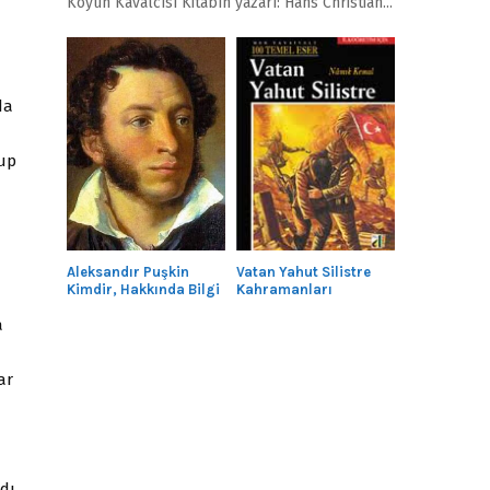
Köyün Kavalcısı Kitabın yazarı: Hans Christian...
da
lup
n
Aleksandır Puşkin
Vatan Yahut Silistre
Kimdir, Hakkında Bilgi
Kahramanları
a
ar
dı.