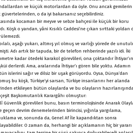
ndallardan ve küçük motorlardan da öyle. Onu ancak gemilerin
 güvertelerinden, o da iyi bakarsanız seçebilirdiniz.
kasında kocaman bir meyve ve sebze bahçesi ile küçük bir koru
dı. Köşk o yandan, yâni Kısıklı Caddesi’ne çıkan sırttaki yoldan 
rülemezdi.
ılalı, aşağı yukarı, altmış yıl olmuş ve varlığı yörede de unutu
mişti. Adı artık bir tapuda, bir de telefon rehberinde yazılı idi. İki
ometre kadar ötedeki karakol görevlileri, ona çoktandır İhtiyar’ı
küi derlerdi. Ama, aralarında İhtiyar’ı gören bile yoktu. Adamın
ün islerini sağır ve dilsiz bir uşak görüyordu. Oysa, Dünya’dan
pmuş bu köşk, Türkiye’yi sarsan, Türkiye insanlarını her alanda
rinden etkileyen bütün olaylarda ve bu olayların hazırlanışınd
r çeşit Başkomutanlık Karargâhı olmuştur:
lî Güvenlik görevlileri bunu, basın terminolojisinde Anarak Olayl
e geçen devrim denemelerinden birincisi, yığınla yargılama,
tuklama ve, sonunda da, Genel Af İle kapandıktan sonra
ayabildiler. O zaman da, herhangi bir açıklamanın hiç bir yararı
amayacağını, tam tersine bir sürü sakınca doğurabileceği anlaşıl