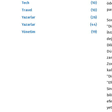
Tech
(10)
öde
pas
Travel
(10)
Yazarlar
(26)
So
Yazarlar
(44)
“D
Yönetim
(19)
İh
değ
Dil
Dü
za
Zor
ka
“Di
“E
Sin
bil
efe
ye