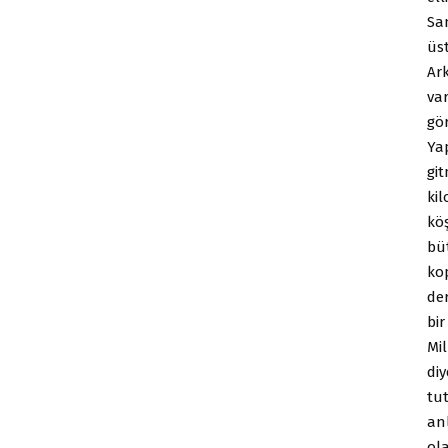
Sa
üst
Ar
var
gö
Yap
git
kil
köş
büt
ko
de
bi
Mil
diy
tu
anl
ol