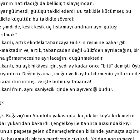
iyar’ın hatırladığı da bellidir, tıslayışından:
iyar gülmezdi; gülüşü taklid ederdi. Bu taklidle küçümser, bu
lidle küçültür, bu taklidle söverdi:
e şimdi de, kesik kesik üç tıslamayı andıran ayni gülüş:
rılmak.”
ikanlı, artık elindeki tabancaya Güliz’in resmine bakar gibi
maktadır, ve, artık, tabancadan değil Güliz’den ayrılacağını, bir
ha görmemecesine ayrılacağını düşünmektedir:
ikanlı, bu aşk hikâyesi için, yedi ay kadar önce “bitti” demişti. Öyl
ıyordu o. Değilmiş ama., meğer yedi aydır bitirmenin yollarını de
i arar dururmuş.. ve işte bulmuş: Tabanca!
ikanlı’nın. aynı saniyecik içinde anlayıverdiği budur.
şk
şk, Boğaziçi’nin Anadolu yakasında, küçük bir koy’a kırk metre
dar yukarıdan bakardı. Çengelköy ile Kanlıca arasındaki kıyı
lunun peşpeşe gelen dönemeçlerinden birisinde, yamaçta açılmı
i iki basamaklı bir taş merdivenle çıkılırdı. Yoldan görünmezdi.