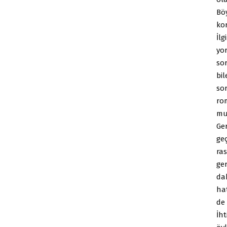
Böy
kor
İlg
yor
sor
bi
so
rom
mu
Ger
ge
ra
ge
da
hat
de 
İht