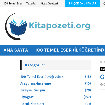
n KİTAP ÖZETİ
100 Temel Eser
Yazarlar
Kitap Özetleri
EN ÇOK OKUNANLAR
hat
ANA SAYFA
100 TEMEL ESER (İLKÖĞRETIM)
Ana
Kategoriler
Ro
G
100 Temel Eser (İlköğretim)
(18)
Araştırma-İnceleme
(10)
O
Bireysel Gelişim
(79)
Biyografi
(157)
Çocuk Kitapları
(21)