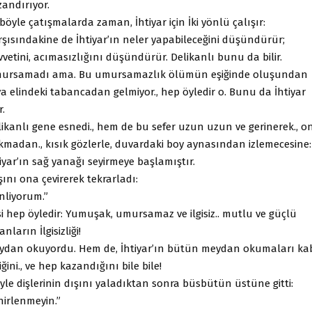
zandırıyor.
böyle çatışmalarda zaman, İhtiyar için İki yönlü çalışır:
rşısındakine de İhtiyar’ın neler yapabileceğini düşündürür;
vetini, acımasızlığını düşündürür. Delikanlı bunu da bilir.
ursamadı ama. Bu umursamazlık ölümün eşiğinde oluşundan
a elindeki tabancadan gelmiyor., hep öyledir o. Bunu da İhtiyar
r.
likanlı gene esnedi., hem de bu sefer uzun uzun ve gerinerek., o
kmadan., kısık gözlerle, duvardaki boy aynasından izlemecesine:
iyar’ın sağ yanağı seyirmeye başlamıştır.
ını ona çevirerek tekrarladı:
nliyorum.”
i hep öyledir: Yumuşak, umursamaz ve ilgisiz.. mutlu ve güçlü
anların İlgisizliği!
ydan okuyordu. Hem de, İhtiyar’ın bütün meydan okumaları ka
iğini., ve hep kazandığını bile bile!
iyle dişlerinin dışını yaladıktan sonra büsbütün üstüne gitti:
nirlenmeyin.”