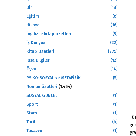
Din
(18)
Eğitim
(6)
Hikaye
(16)
İngilizce kitap özetleri
(9)
İş Dunyası
(22)
Kitap Özetleri
(775)
Kısa Bilgiler
(12)
Öykü
(14)
PSİKO-SOSYAL ve METAFİZİK
(5)
Roman özetleri
(1.454)
SOSYAL GÜNCEL
(1)
Sport
(1)
Stars
(1)
Tür
Tarih
(4)
ge
Tasavvuf
(1)
gra