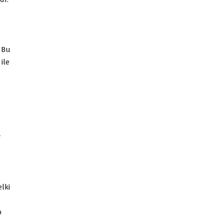
 Bu
ile
r
n
elki
p