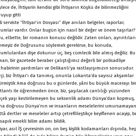
lece de, İhtiyarin kendisi gibi İhtiyarın Köşkü de bilinmezliğini
uyup gitti
ili serviste “İhtiyar’ın Dosyası” diye anılan belgeler, raporlar,
umlar vardır. Onlar bugün için nasıl bir değer ve önem taşırlar?
u, elbette, bir romanın konusu değildir. Zaten onları, ayrıntıları 
lemeyiz de Doğrusunu söylemek gerekirse, bu konuda,
rumlulardan dişe dokunur üç, beş cümlecik bile almış değiliz. Bu
an, bir gazetede beraber çalıştığımız değerli bir polisadliye
habirinin yardımları ve Delikanlı’ya rastlayışımızın sonucudur.
çi, biz İhtiyar’ı da tanımış, onunla Lokanta’da sayısız akşamlar
çirmiştik Ama doğrusu bu o günlerde, yâni bu büyük macerayı bi
stlantı ile öğrenmeden önce, biz, şaşılacak canlılığı yüzünden
rçek yaşı kestirilemeyen bu seksenlik adamı Dünya’dan kopmuş,
ha doğrusu Dünya’nın ve insanların meselelerini umursamaya
tâ dertler ve meseleler artıp çetrefilleştikçe keyiflenen acayip, b
sapık emekli bilim adamı bildik.
iyar, asıl İŞ çevresinin on, on beş kişilik kodamanları dışında, he