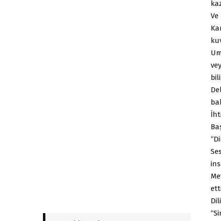
ka
Ve 
Ka
kuv
Um
vey
bili
De
ba
İht
Baş
“Di
Ses
ins
Me
ett
Dil
“Si