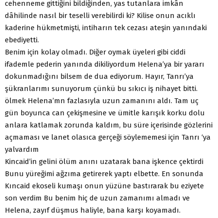
cehenneme gittiğini bildiğinden, yas tutanlara imkân
dâhilinde nasıl bir teselli verebilirdi ki? Kilise onun acıklı
kaderine hükmetmişti, intiharın tek cezası ateşin yanındaki
ebediyetti.
Benim için kolay olmadı. Diğer oymak üyeleri gibi ciddi
ifademle pederin yanında dikiliyordum Helena’ya bir yararı
do­kunmadığını bilsem de dua ediyorum. Hayır, Tanrı’ya
şükranla­rımı sunuyorum çünkü bu sıkıcı iş nihayet bitti.
ölmek Helena’mn fazlasıyla uzun zamanını aldı. Tam uç
gün boyunca can çekişmesine ve ümitle karışık korku dolu
anlara kat­lamak zorunda kaldım, bu süre içerisinde gözlerini
açmaması ve lanet olasıca gerçeği söylememesi için Tanrı ‘ya
yalvardım
Kincaid’in gelini ölüm anını uzatarak bana işkence çektirdi
Bunu yüreğimi ağzıma getirerek yaptı elbette. En sonunda
Kıncaid ekoseli kumaşı onun yüzüne bastırarak bu eziyete
son verdim Bu benim hiç de uzun zamanımı almadı ve
Helena, zayıf düşmus haliyle, bana karşı koyamadı.