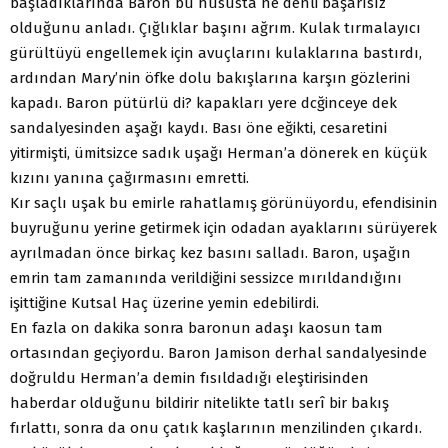
başladıklarında Baron bu hususta ne denli başarısız
olduğunu anladı. Çığlıklar başını ağrım. Kulak tırmalayıcı
gürültüyü engellemek için avuçlarını kulaklarına bastırdı,
ardından Mary’nin öfke dolu bakışlarına karşın gözlerini
kapadı. Baron pütürlü di? kapakları yere dcğinceye dek
sandalyesinden aşağı kaydı. Bası öne eğikti, cesaretini
yitirmişti, ümitsizce sadık uşağı Herman’a dönerek en küçük
kızını yanına çağırmasını emretti.
Kır saçlı uşak bu emirle rahatlamış görünüyordu, efendisinin
buyruğunu yerine getirmek için odadan ayaklarını sürüyerek
ayrılmadan önce birkaç kez basını salladı. Baron, uşağın
emrin tam zamanında verildiğini sessizce mırıldandığını
işittiğine Kutsal Haç üzerine yemin edebilirdi.
En fazla on dakika sonra baronun adaşı kaosun tam
ortasından geçiyordu. Baron Jamison derhal sandalyesinde
doğruldu Herman’a demin fısıldadığı eleştirisinden
haberdar olduğunu bildirir nitelikte tatlı serî bir bakış
fırlattı, sonra da onu çatık kaşlarının menzilinden çıkardı.