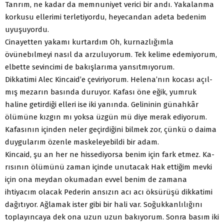
Tanrım, ne kadar da memnuniyet verici bir andı. Yakalanma
korkusu ellerimi terletiyordu, heyecandan adeta bedenim
uyuşu­yordu.
Cinayetten yakamı kurtardım Oh, kurnazlığımla
övünebılmeyi nasıl da arzuluyorum. Tek kelime edemiyorum,
elbette sevincimi de bakışlarıma yansıtmıyorum.
Dikkatimi Alec Kincaid’e çeviriyorum. Helena’nın kocası açıl­
mış mezarın basında duruyor. Kafası öne eğik, yumruk
haline ge­tirdiği elleri ise iki yanında. Gelininin günahkâr
ölümüne kızgın mı yoksa üzgün mü diye merak ediyorum.
Kafasının içinden ne­ler geçirdiğini bilmek zor, çünkü o daima
duygularım özenle maskeleyebildi bir adam.
Kincaid, şu an her ne hissediyorsa benim için fark etmez. Ka­
rısının ölümünü zaman içinde unutacak Hak ettiğim mevki
için ona meydan okumadan evvel benim de zamana
ihtiyacım olacak Pederin ansızın acı acı öksürüşü dikkatimi
dağıtıyor. Ağlamak ister gibi bir hali var. Soğukkanlılığını
toplayıncaya dek ona uzun uzun bakıyorum. Sonra basım iki