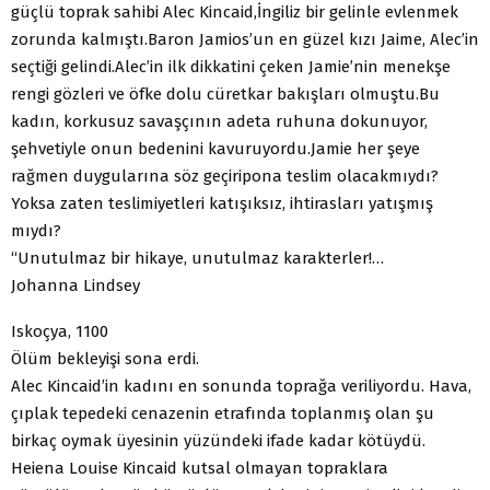
güçlü toprak sahibi Alec Kincaid,İngiliz bir gelinle evlenmek
zorunda kalmıştı.Baron Jamios’un en güzel kızı Jaime, Alec’in
seçtiği gelindi.Alec’in ilk dikkatini çeken Jamie’nin menekşe
rengi gözleri ve öfke dolu cüretkar bakışları olmuştu.Bu
kadın, korkusuz savaşçının adeta ruhuna dokunuyor,
şehvetiyle onun bedenini kavuruyordu.Jamie her şeye
rağmen duygularına söz geçiripona teslim olacakmıydı?
Yoksa zaten teslimiyetleri katışıksız, ihtirasları yatışmış
mıydı?
“Unutulmaz bir hikaye, unutulmaz karakterler!…
Johanna Lindsey
Iskoçya, 1100
Ölüm bekleyişi sona erdi.
Alec Kincaid’in kadını en sonunda toprağa veriliyordu. Hava,
çıplak tepedeki cenazenin etrafında toplanmış olan şu
birkaç oymak üyesinin yüzündeki ifade kadar kötüydü.
Heiena Louise Kincaid kutsal olmayan topraklara