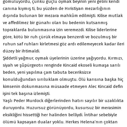
gömülüyordu, çünkü güçlü oymak beyinin yeni gelini kendi
canına kıymış ti, bu yüzden de Hıristiyan mezarlığının
dışında bulunan bir mezara mahkûm edilmişti. Kilise mutlak
ve affedilmez bir günahı olan bu bedenin kutsanmış
topraklarda bulunmasına izin veremezdi. Kilise liderlerine
göre, kötü bir ruh çürük elmaya benzerdi ve bozulmuş bir
ruhun saf ruhları kirletmesi göz ardı edilemeyecek kadar ileri
düzey bir ihtimaldi.
Şiddetli yağmur, oymak üyelerinin üzerine yağıyordu. Kırmızı,
siyah ve şûpürgeotıı renginde Kincaid ekoseli kumaşa sarılı
beden, yeni yapılma çam tabuta beceriksizce
konulduğundan sırılsıklam olmuştu. Ölü karısına başka hiç
kimsenin dokunmasına müsaade etmeyen Alec Kincaid defin
işini tek başına izlemişti.
Yaşlı Peder Murdock diğerlerinden hatırı sayılır bir uzaklıkta
duruyordu. Huzursuz görünüyordu, kusursuz bir merasimin
eksikliğini hissettiği her halinden belliydi. İntihar sebebiyle
ölümü kapsayan dualar yoklu. Herkes Helena’nın çoktan