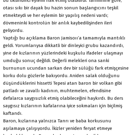
bu tiksindirici eylemi hak etmiş olabilirdi. Tahminine göre,
otası sıkı bir dayak bu hazin sonun başlangıcını teşkil
etmekteydi ve her eylemin bir yapılış nedeni vardı;
dövmeninki kontrolün bir anlık kaybedilişinden ileri
geliyordu.
Yaptığı bu açıklama Baron Jamisoıı’a tamamıyla mantıklı
geldi. Yorumlarıysa dikkatli bir dinleyici grubu kazandırdı,
yine de kızlarının yüzlerindeki kuşkulu ifadeler ulaşmayı
umduğu sonuç değildi. Değerli melekleri ona sanki
burnunun ucundan sarkan dev bir sülüğü fark etmişçesine
korku dolu gözlerle bakıyordu. Aniden salak olduğunu
düşündüklerini hissetti Tepesi atan baron bir volkan gibi
patladı ve zavallı kadının, muhtemelen, efendisine
defalarca saygısızlık etmiş olabileceğini haykırdı. Bu ders
saygısız kızlarının kafalarına iyice sokmaları için biçilmiş
kaftandı.
Baron, kızlarına yalnızca Tanrı ve baba korkusunu
aşılamaya çalışıyordu. İkizler yeniden feryat etmeye