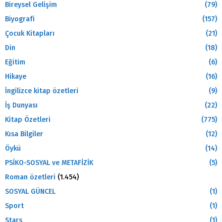
Bireysel Gelişim
(79)
Biyografi
(157)
Çocuk Kitapları
(21)
Din
(18)
Eğitim
(6)
Hikaye
(16)
İngilizce kitap özetleri
(9)
İş Dunyası
(22)
Kitap Özetleri
(775)
Kısa Bilgiler
(12)
Öykü
(14)
PSİKO-SOSYAL ve METAFİZİK
(5)
Roman özetleri
(1.454)
SOSYAL GÜNCEL
(1)
Sport
(1)
Stars
(1)