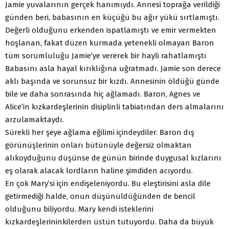
Jamie yuvalarının gerçek hanımıydı. Annesi toprağa verildiği
günden beri, babasının en küçüğü bu ağır yükü sırtlamıştı.
Değerli olduğunu erkenden ispatlamıştı ve emir vermekten
hoşlanan, fakat düzen kurmada yetenekli olmayan Baron
tüm sorumluluğu Jamie’ye vererek bir hayli rahatlamıştı
Babasını asla hayal kırıklığına uğratmadı. Jamie son derece
aklı başında ve sorunsuz bir kızdı. Annesinin öldüğü günde
bile ve daha sonrasında hiç ağlamadı. Baron, Agnes ve
Alice’in kızkardeşlerinin disiplinli tabiatından ders almalarını
arzulamaktaydı.
Sürekli her şeye ağlama eğilimi içindeydiler. Baron dış
görünüşlerinin onları bütünüyle değersiz olmaktan
alıkoyduğunu düşünse de günün birinde duygusal kızlarını
eş olarak alacak lordların haline şimdiden acıyordu.
En çok Mary’si için endişeleniyordu. Bu eleştirisini asla dile
getirmediği halde, onun düşünüldüğünden de bencil
olduğunu biliyordu. Mary kendi isteklerini
kızkardeşlerininkilerden üstün tutuyordu. Daha da büyük