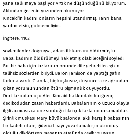
yana salkımaya başlıyor Artık ne düşündüğünü biliyorum.
Aklından gecenin yüzünden okunuyor.
Kincaid’in kadını onların hepsini utandırmış. Tanrı bana
yardım etsin, gülmemeliyim.
İngitere, 1102
söylenilenler doğruysa, adam ilk karısını öldürmüştü.
Baba, kadının öldürülmeyi hak etmiş olabileceğini söyledi.
Bu, bir baba için kızlarının önünde dile getirebileceği en
talih­siz sözlerden biriydi. Baron Jamison da yaptığı gafın
farkına vardı. O anda, hiç kuşkusuz, düşüncesizce ağzından
çıkan yorumunundan ötürü pişmanlık duyuyordu.
Dört kızından üçü Alec Kincaid hakkındaki bu iğrenç
dedikodudan zaten haberdardı. Babalarının o üzücü olayla
ilgili acımasızca öne sürdüğü fikri çok fazla umursamadılar.
Şirinlik muskası Mary, büyük salonda, aklı karışık babasının
bir ka­deh utanç giderici birayı yuvarlamak için oturmuş
olduğu dik­dörtgen masanın etrafında çevik ve uygun