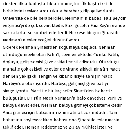
cinsten ilk arkadaşlarlıkları olmuştur. İlk başta ikisi de
birbirlerini seviyorlardı. Okula beraber gidip geliyorlardı.
Üniversite de bile beraberdiler. Neriman’ın babası Faiz Bey’dir
ve Şinasi’yi de çok sevmektedir. Bazı geceler Faiz Bey’in evinde
saz çalarlar ve sohbet ederlerdi. Herkese bir gün Şinasi ile
Neriman’ın evleneceğini düşünüyordu.
Giderek Neriman Şinasi’den soğumaya başladı. Neriman
oturduğu mevki olan Fatih’I, sevmemektedir. Çünkü Fatih,
doğuyu, gelişmemişliği ve eskiyi temsil ediyordu. Oturduğu
mahalle çok eskiydi ve evler de virane gibiydi. Bir gün Macit
denilen yakışıklı, zengin ve kibar birisiyle tanışır. Macit
Harbiye’de oturuyordu. Harbiye, gelişmişliği ve batıyı
simgeliyordu. Macit ile bir kaç sefer Şinasi’den habersiz
buluşurlar. Bir gün Macit Neriman’a balo davetiyesi verir ve
baloya davet eder. Nerman baloya gitmeyi çok istemektedir.
Ama gitmesi için babasının iznini almak zorundadır. Tam
babasına söyleyecekken babası ona Şinasi ile evlenmesini
teklif eder. Hemen reddetmez ve 2-3 ay mühlet ister. Ve