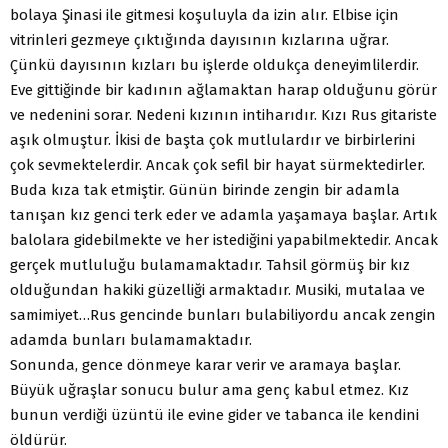
bolaya Şinasi ile gitmesi koşuluyla da izin alır. Elbise için
vitrinleri gezmeye çıktığında dayısının kızlarına uğrar.
Çünkü dayısının kızları bu işlerde oldukça deneyimlilerdir.
Eve gittiğinde bir kadının ağlamaktan harap olduğunu görür
ve nedenini sorar. Nedeni kızının intiharıdır. Kızı Rus gitariste
aşık olmuştur. İkisi de başta çok mutlulardır ve birbirlerini
çok sevmektelerdir. Ancak çok sefil bir hayat sürmektedirler.
Buda kıza tak etmiştir. Günün birinde zengin bir adamla
tanışan kız genci terk eder ve adamla yaşamaya başlar. Artık
balolara gidebilmekte ve her istediğini yapabilmektedir. Ancak
gerçek mutluluğu bulamamaktadır. Tahsil görmüş bir kız
olduğundan hakiki güzelliği armaktadır. Musiki, mutalaa ve
samimiyet…Rus gencinde bunları bulabiliyordu ancak zengin
adamda bunları bulamamaktadır.
Sonunda, gence dönmeye karar verir ve aramaya başlar.
Büyük uğraşlar sonucu bulur ama genç kabul etmez. Kız
bunun verdiği üzüntü ile evine gider ve tabanca ile kendini
öldürür.