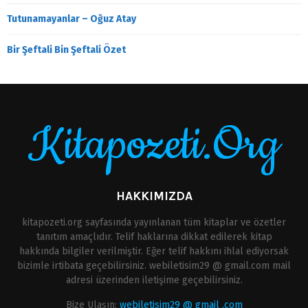
Tutunamayanlar – Oğuz Atay
Bir Şeftali Bin Şeftali Özet
Kitapozeti.Org
HAKKIMIZDA
kitapozeti.org sayfasında yayınlanan tüm kitaplar ve özetler
tanıtım amaçlıdır. Telif haklarına dikkat edilerek kitap
hakkında bilgiler verilmiştir. Eğer telif hakkını ihlal ediyorsak
bizimle irtibata geçebilirsiniz. webiletisim29 @ gmail.com mail
adresi üzerinden iletişime geçebilirsiniz.
Bize Ulaşın:
webiletisim29 @ gmail .com