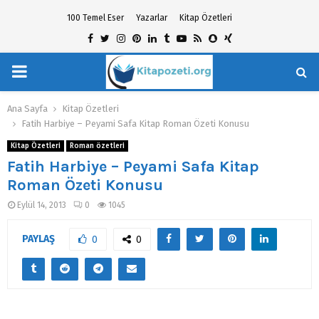
100 Temel Eser
Yazarlar
Kitap Özetleri
Facebook
Twitter
Instagram
Pinterest
Linkedin
Tumblr
Youtube
Rss
Snapchat
Xing
PRIMARY
hat
MENU
Ana Sayfa
Kitap Özetleri
Fatih Harbiye – Peyami Safa Kitap Roman Özeti Konusu
Kitap Özetleri
Roman özetleri
Fatih Harbiye – Peyami Safa Kitap
Roman Özeti Konusu
Eylül 14, 2013
0
1045
PAYLAŞ
0
0