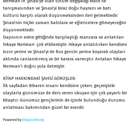
Neriman’ın Şinasi’ye olan tutum değişikliği Macit ile
tanışmasından ve Şinasi’yi biraz doğu hayranı ve batı
kültürü karşıtı olarak düşünmeksinden ileri gelmektedir.
Şinasi’nin hiçbir zaman balolara ve eğlencelere gitmeyeceğini
düşünmektedir.
Dayısının evine gittiğinde karşılaştığı manzara ve anlatılan
hikaye Neriman’ çok etkilemiştir. Hikaye anlatılırken kendisini
kızın yerine ve Şinasi’yi de Rus gencin yerine koyarak olayları
aklında canlandırmış ve bir karara varmıştır. Anlatan hikaye
Neriman’I doğru yola iletmiştir.
KİTAP HAKKINDAKİ ŞAHSİ GÖRÜŞLER:
İlk sayfadan itibaren insanı kendisine çeken, geçmişteki
olaylarla günümüze de ders veren okuyan için çok yayarlı bir
kitaptır. Günümüz gençlerinin de içinde bulunduğu durumu
anlatması bakımından güzel bir eserdir.
Powered by
kitapozeti.org