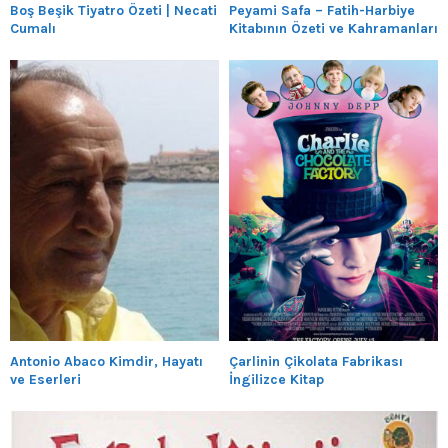
Boş Beşik Tiyatro Özeti | Necati
Peyami Safa – Fatih-Harbiye
Cumalı
Kitabının Özeti ve Kahramanları
Antonio Abaco Kimdir, Hayatı
Çarlinin Çikolata Fabrikası
ve Eserleri
İngilizce Kitap