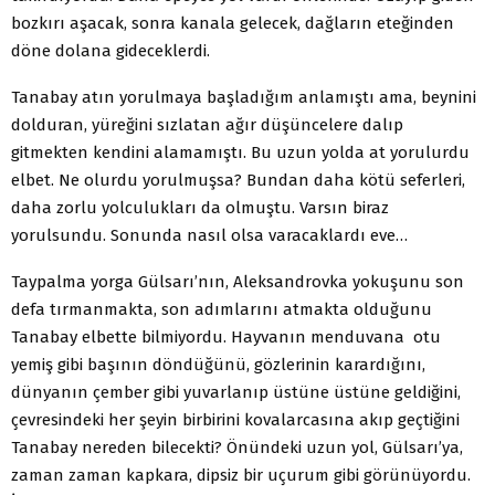
bozkırı aşacak, sonra kanala gelecek, dağların eteğinden
döne dolana gideceklerdi.
Tanabay atın yorulmaya başladığım anlamıştı ama, beynini
dolduran, yüreğini sızlatan ağır düşüncelere dalıp
gitmekten kendini alamamıştı. Bu uzun yolda at yorulurdu
elbet. Ne olurdu yorulmuşsa? Bundan daha kötü seferleri,
daha zorlu yolculukları da olmuştu. Varsın biraz
yorulsundu. Sonunda nasıl olsa varacaklardı eve…
Taypalma yorga Gülsarı’nın, Aleksandrovka yokuşunu son
defa tırmanmakta, son adımlarını atmakta olduğunu
Tanabay elbette bilmiyordu. Hayvanın menduvana otu
yemiş gibi başının döndüğünü, gözlerinin karardığını,
dünyanın çember gibi yuvarlanıp üstüne üstüne geldiğini,
çevresindeki her şeyin birbirini kovalarcasına akıp geçtiğini
Tanabay nereden bilecekti? Önündeki uzun yol, Gülsarı’ya,
zaman zaman kapkara, dipsiz bir uçurum gibi görünüyordu.