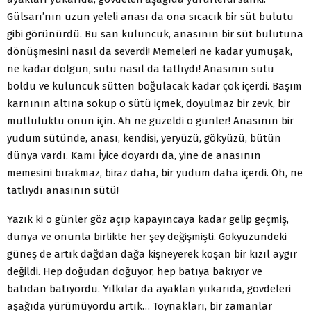
Gülsarı’nın uzun yeleli anası da ona sıcacık bir süt bulutu
gibi görünürdü. Bu san kuluncuk, anasının bir süt bulutuna
dönüşmesini nasıl da severdi! Memeleri ne kadar yumuşak,
ne kadar dolgun, sütü nasıl da tatlıydı! Anasının sütü
boldu ve kuluncuk sütten boğulacak kadar çok içerdi. Başım
karnının altına sokup o sütü içmek, doyulmaz bir zevk, bir
mutluluktu onun için. Ah ne güzeldi o günler! Anasının bir
yudum sütünde, anası, kendisi, yeryüzü, gökyüzü, bütün
dünya vardı. Kamı İyice doyardı da, yine de anasının
memesini bırakmaz, biraz daha, bir yudum daha içerdi. Oh, ne
tatlıydı anasının sütü!
Yazık ki o günler göz açıp kapayıncaya kadar gelip geçmiş,
dünya ve onunla birlikte her şey değişmişti. Gökyüzündeki
güneş de artık dağdan dağa kişneyerek koşan bir kızıl aygır
değildi. Hep doğudan doğuyor, hep batıya bakıyor ve
batıdan batıyordu. Yılkılar da ayaklan yukarıda, gövdeleri
aşağıda yürümüyordu artık… Toynakları, bir zamanlar