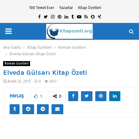
100 Temel Eser
Yazarlar
Kitap Özetleri
Facebook
Twitter
Instagram
Pinterest
Linkedin
Tumblr
Youtube
Rss
Snapchat
Xing
PRIMARY
hat
MENU
Ana Sayfa
Kitap Özetleri
Roman özetleri
Elveda Gülsarı Kitap Özeti
Roman özetleri
Elveda Gülsarı Kitap Özeti
Aralık 25, 2012
0
2837
PAYLAŞ
1
0