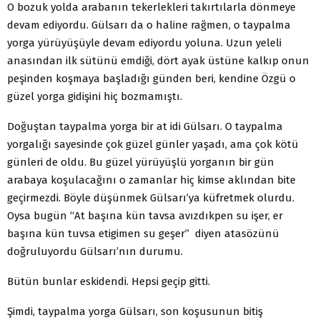
O bozuk yolda arabanın tekerlekleri takırtılarla dönmeye
devam ediyordu. Gülsarı da o haline rağmen, o taypalma
yorga yürüyüşüyle devam ediyordu yoluna. Uzun yeleli
anasından ilk sütünü emdiği, dört ayak üstüne kalkıp onun
peşinden koşmaya başladığı günden beri, kendine Özgü o
güzel yorga gidişini hiç bozmamıştı.
Doğuştan taypalma yorga bir at idi Gülsarı. O taypalma
yorgalığı sayesinde çok güzel günler yaşadı, ama çok kötü
günleri de oldu. Bu güzel yürüyüşlü yorganın bir gün
arabaya koşulacağını o zamanlar hiç kimse aklından bite
geçirmezdi. Böyle düşünmek Gülsarı’ya küfretmek olurdu.
Oysa bugün “At başına kün tavsa avızdıkpen su işer, er
başına kün tuvsa etigimen su geşer” diyen atasözünü
doğruluyordu Gülsarı’nın durumu.
Bütün bunlar eskidendi. Hepsi geçip gitti.
Şimdi, taypalma yorga Gülsarı, son koşusunun bitiş