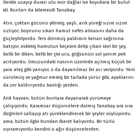
İleride uzayıp duran ulu mor dağlar ise koyukara bir bulut
idi. Bunları da bilemezdi Tanabay.
Atın, çoktan gücünü yitirmiş, yaşlı, arık yüreği sızım sızım
sızlıyor, boynunu sıkan hamut nefes almasını daha da
güçleştiriyordu. Ters dönmüş paldımın kenan sağrısına
batıyor, eskimiş hamutun keçesini delip çıkan sivri bir şey,
belki bir diken, belki bir çivi ucu, göğsünün sol yanım pek
acıtıyordu. Omuzundaki nasırın üzerinde açılmış küçük bir
yara ateş gibi yanıyor, o da dayanılmaz bir acı veriyordu. Yeni
sürülmüş ve yağmur emmiş bir tarlada yürür gibi, ayaklarını
da zor kaldırıyordu bastığı yerden.
Ank hayvan, bütün bunlara dayanarak yürümeye
çalışıyordu. Karamsar düşüncelere dalmış Tanabay ara sıra
dizginleri sallayıp atı yüreklendirecek bir şeyler söylüyordu
ama, bütün ilgisi bundan ibaret kalıyordu. Bir türlü
sıyıramıyordu kendini o ağır düşüncelerden.