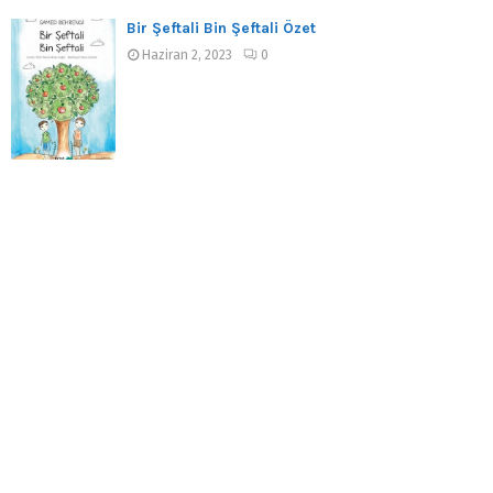
Bir Şeftali Bin Şeftali Özet
Haziran 2, 2023
0