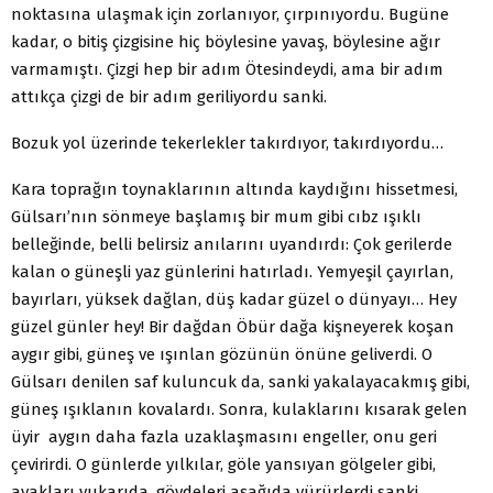
noktasına ulaşmak için zorlanıyor, çırpınıyordu. Bugüne
kadar, o bitiş çizgisine hiç böylesine yavaş, böylesine ağır
varmamıştı. Çizgi hep bir adım Ötesindeydi, ama bir adım
attıkça çizgi de bir adım geriliyordu sanki.
Bozuk yol üzerinde tekerlekler takırdıyor, takırdıyordu…
Kara toprağın toynaklarının altında kaydığını hissetmesi,
Gülsarı’nın sönmeye başlamış bir mum gibi cıbz ışıklı
belleğinde, belli belirsiz anılarını uyandırdı: Çok gerilerde
kalan o güneşli yaz günlerini hatırladı. Yemyeşil çayırlan,
bayırları, yüksek dağlan, düş kadar güzel o dünyayı… Hey
güzel günler hey! Bir dağdan Öbür dağa kişneyerek koşan
aygır gibi, güneş ve ışınlan gözünün önüne geliverdi. O
Gülsarı denilen saf kuluncuk da, sanki yakalayacakmış gibi,
güneş ışıklanın kovalardı. Sonra, kulaklarını kısarak gelen
üyir aygın daha fazla uzaklaşmasını engeller, onu geri
çevirirdi. O günlerde yılkılar, göle yansıyan gölgeler gibi,
ayakları yukarıda, gövdeleri aşağıda yürürlerdi sanki.