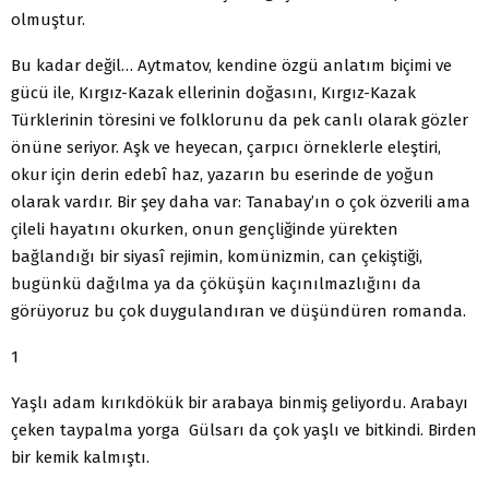
olmuştur.
Bu kadar değil… Aytmatov, kendine özgü anlatım biçimi ve
gücü ile, Kırgız-Kazak ellerinin doğasını, Kırgız-Kazak
Türklerinin töresini ve folklorunu da pek canlı olarak gözler
önüne seriyor. Aşk ve heyecan, çarpıcı örneklerle eleştiri,
okur için derin edebî haz, yazarın bu eserinde de yoğun
olarak vardır. Bir şey daha var: Tanabay’ın o çok özverili ama
çileli hayatını okurken, onun gençliğinde yürekten
bağlandığı bir siyasî rejimin, komünizmin, can çekiştiği,
bugünkü dağılma ya da çöküşün kaçınılmazlığını da
görüyoruz bu çok duygulandıran ve düşündüren romanda.
1
Yaşlı adam kırıkdökük bir arabaya binmiş geliyordu. Arabayı
çeken taypalma yorga Gülsarı da çok yaşlı ve bitkindi. Birden
bir kemik kalmıştı.