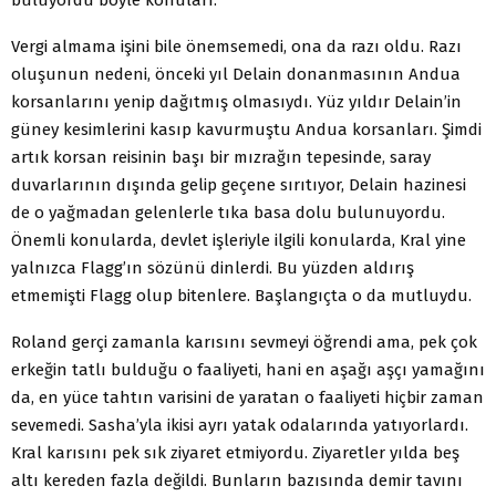
Vergi almama işini bile önemsemedi, ona da razı oldu. Razı
oluşunun nedeni, önceki yıl Delain donanmasının Andua
korsanlarını yenip dağıtmış olmasıydı. Yüz yıldır Delain’in
güney kesimlerini kasıp kavurmuştu Andua korsanları. Şimdi
artık korsan reisinin başı bir mızrağın tepesinde, saray
duvarlarının dışında gelip geçene sırıtıyor, Delain hazinesi
de o yağmadan gelenlerle tıka basa dolu bulunuyordu.
Önemli konularda, devlet işleriyle ilgili konularda, Kral yine
yalnızca Flagg’ın sözünü dinlerdi. Bu yüzden aldırış
etmemişti Flagg olup bitenlere. Başlangıçta o da mutluydu.
Roland gerçi zamanla karısını sevmeyi öğrendi ama, pek çok
erkeğin tatlı bulduğu o faaliyeti, hani en aşağı aşçı yamağını
da, en yüce tahtın varisini de yaratan o faaliyeti hiçbir zaman
sevemedi. Sasha’yla ikisi ayrı yatak odalarında yatıyorlardı.
Kral karısını pek sık ziyaret etmiyordu. Ziyaretler yılda beş
altı kereden fazla değildi. Bunların bazısında demir tavını