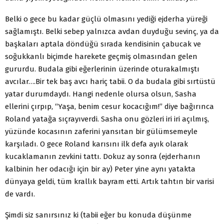
Belki o gece bu kadar güçlü olmasını yediği ejderha yüreği
sağlamıştı. Belki sebep yalnızca avdan duyduğu sevinç, ya da
başkaları aptala döndüğü sırada kendisinin çabucak ve
soğukkanlı biçimde harekete geçmiş olmasından gelen
gururdu. Budala gibi eğerlerinin üzerinde oturakalmıştı
avcılar….Bir tek baş avcı hariç tabii. O da budala gibi sırtüstü
yatar durumdaydı. Hangi nedenle olursa olsun, Sasha
ellerini çırpıp, “Yaşa, benim cesur kocacığım!” diye bağırınca
Roland yatağa sıçrayıverdi. Sasha onu gözleri iri iri açılmış,
yüzünde kocasının zaferini yansıtan bir gülümsemeyle
karşıladı. O gece Roland karısını ilk defa ayık olarak
kucaklamanın zevkini tattı. Dokuz ay sonra (ejderhanın
kalbinin her odacığı için bir ay) Peter yine aynı yatakta
dünyaya geldi, tüm krallık bayram etti. Artık tahtın bir varisi
de vardı.
Şimdi siz sanırsınız ki (tabii eğer bu konuda düşünme