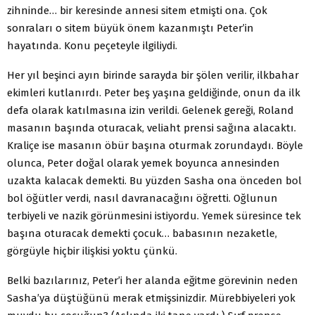
zihninde… bir keresinde annesi sitem etmişti ona. Çok
sonraları o sitem büyük önem kazanmıştı Peter’in
hayatında. Konu peçeteyle ilgiliydi.
Her yıl beşinci ayın birinde sarayda bir şölen verilir, ilkbahar
ekimleri kutlanırdı. Peter beş yaşına geldiğinde, onun da ilk
defa olarak katılmasına izin verildi. Gelenek gereği, Roland
masanın başında oturacak, veliaht prensi sağına alacaktı.
Kraliçe ise masanın öbür başına oturmak zorundaydı. Böyle
olunca, Peter doğal olarak yemek boyunca annesinden
uzakta kalacak demekti. Bu yüzden Sasha ona önceden bol
bol öğütler verdi, nasıl davranacağını öğretti. Oğlunun
terbiyeli ve nazik görünmesini istiyordu. Yemek süresince tek
başına oturacak demekti çocuk… babasının nezaketle,
görgüyle hiçbir ilişkisi yoktu çünkü.
Belki bazılarınız, Peter’i her alanda eğitme görevinin neden
Sasha’ya düştüğünü merak etmişsinizdir. Mürebbiyeleri yok