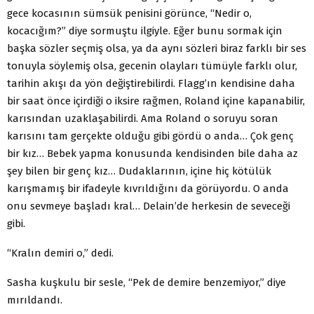
gece kocasının sümsük penisini görünce, “Nedir o,
kocacığım?” diye sormuştu ilgiyle. Eğer bunu sormak için
başka sözler seçmiş olsa, ya da aynı sözleri biraz farklı bir ses
tonuyla söylemiş olsa, gecenin olayları tümüyle farklı olur,
tarihin akışı da yön değiştirebilirdi. Flagg’ın kendisine daha
bir saat önce içirdiği o iksire rağmen, Roland içine kapanabilir,
karısından uzaklaşabilirdi. Ama Roland o soruyu soran
karısını tam gerçekte olduğu gibi gördü o anda… Çok genç
bir kız… Bebek yapma konusunda kendisinden bile daha az
şey bilen bir genç kız… Dudaklarının, içine hiç kötülük
karışmamış bir ifadeyle kıvrıldığını da görüyordu. O anda
onu sevmeye başladı kral… Delain’de herkesin de seveceği
gibi.
“Kralın demiri o,” dedi.
Sasha kuşkulu bir sesle, “Pek de demire benzemiyor,” diye
mırıldandı.