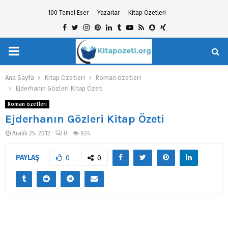
100 Temel Eser
Yazarlar
Kitap Özetleri
Facebook
Twitter
Instagram
Pinterest
Linkedin
Tumblr
Youtube
Rss
Snapchat
Xing
PRIMARY
hat
MENU
Ana Sayfa
Kitap Özetleri
Roman özetleri
Ejderhanın Gözleri Kitap Özeti
Roman özetleri
Ejderhanın Gözleri Kitap Özeti
Aralık 25, 2012
0
924
PAYLAŞ
0
0