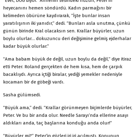
“Evet, DOG diyor.” Annenin sesindeki hüzün, Peter’in
heyecanını hemen söndürdü. Kadın parmağını bir
kelimeden öbürüne kaydırarak, “İşte bunlar insan
yaratılışının iki yanıdır,” dedi. “Bunları asla unutma, çünkü
günün birinde Kral olacaksın sen. Krallar büyürler, uzun
boylu olurlar… dokuzuncu deri değişimine gelmiş ejderhalar
kadar büyük olurlar.”
“Ama babam büyük de değil, uzun boylu da değil,” diye itiraz
etti Peter. Roland gerçekten de hem kısa, hem de çarpık
bacaklıydı. Ayrıca içtiği biralar, yediği yemekler nedeniyle
kocaman bir de göbeği vardı.
Sasha gülümsedi.
“Büyük ama,” dedi. “Krallar görünmeyen biçimlerde büyürler,
Peter. Ve bu bir anda olur. Needle Sarayı’nda ellerine asayı
aldıkları anda, taç başlarına konduğu anda olur!”
“Büyürler mi?” Peter’in gözleri iri iri açılmıştı. Konunun