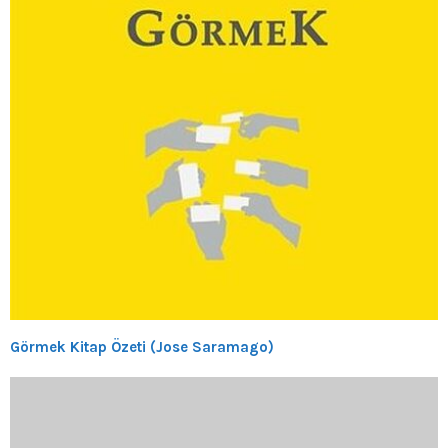
Görmek Kitap Özeti (Jose Saramago)