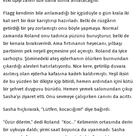
eski tipiyi zaten size daha sonra anlatacağım.
Flagg kendinin bile anlamadığı bir içgüdüyle o gün krala iki
kat sert bir iksir karıştırıp hazırladı. Belki de rüzgârın
getirdiği bir şey zorlamıştı onu böyle yapmaya. Normal
zamanda Roland onu tadınca yüzünü buruşturur, belki de
bir kenara bırakıverirdi. Ama fırtınanın heyecanı, yılbaşı
partisinin pek neşeli geçmesine yol açmıştı. Roland da iyice
sarhoştu. Şöminedeki ateş ejderhanın ölürken burnundan
çıkardığı alevleri hatırlatıyordu. Nice kere, getirilip duvara
asılmış olan ejderha kafasına kadeh kaldırmıştı. Yeşil iksiri
de bu yüzden bir dikişte içip bitirdi, hemen ardından içini kötü
bir şehvet duygusu bürüdü. Hemen yemek salonundan çıkıp
Sasha’yı ziyaret etti. Onu sevmeye çalışırken canını da acıttı.
Sasha hıçkırarak, “Lütfen, kocacığım!” diye bağırdı.
“Özür dilerim,” dedi Roland. “Koc…” Kelimenin ortasında derin
bir uykuya daldı, yirmi saat boyunca da uyanmadı. Sasha