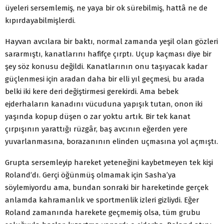
üyeleri sersemlemiş, ne yaya bir ok sürebilmiş, hattâ ne de
kıpırdayabilmişlerdi.
Hayvan avcılara bir baktı, normal zamanda yeşil olan gözleri
sararmıştı, kanatlarını hafifçe çırptı. Uçup kaçması diye bir
şey söz konusu değildi. Kanatlarının onu taşıyacak kadar
güçlenmesi için aradan daha bir elli yıl geçmesi, bu arada
belki iki kere deri değiştirmesi gerekirdi. Ama bebek
ejderhaların kanadını vücuduna yapışık tutan, onon iki
yaşında kopup düşen o zar yoktu artık. Bir tek kanat
çırpışının yarattığı rüzgâr, baş avcının eğerden yere
yuvarlanmasına, borazanının elinden uçmasına yol açmıştı.
Grupta sersemleyip hareket yeteneğini kaybetmeyen tek kişi
Roland’dı. Gerçi öğünmüş olmamak için Sasha’ya
söylemiyordu ama, bundan sonraki bir hareketinde gerçek
anlamda kahramanlık ve sportmenlik izleri gizliydi. Eğer
Roland zamanında harekete geçmemiş olsa, tüm grubu