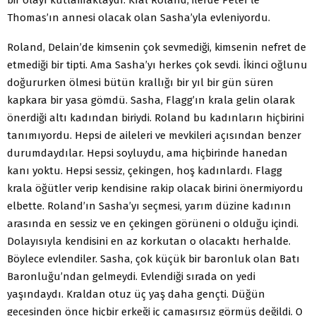
Thomas’ın annesi olacak olan Sasha’yla evleniyordu.
Roland, Delain’de kimsenin çok sevmediği, kimsenin nefret de
etmediği bir tipti. Ama Sasha’yı herkes çok sevdi. İkinci oğlunu
doğururken ölmesi bütün krallığı bir yıl bir gün süren
kapkara bir yasa gömdü. Sasha, Flagg’ın krala gelin olarak
önerdiği altı kadından biriydi. Roland bu kadınların hiçbirini
tanımıyordu. Hepsi de aileleri ve mevkileri açısından benzer
durumdaydılar. Hepsi soyluydu, ama hiçbirinde hanedan
kanı yoktu. Hepsi sessiz, çekingen, hoş kadınlardı. Flagg
krala öğütler verip kendisine rakip olacak birini önermiyordu
elbette. Roland’ın Sasha’yı seçmesi, yarım düzine kadının
arasında en sessiz ve en çekingen görüneni o olduğu içindi.
Dolayısıyla kendisini en az korkutan o olacaktı herhalde.
Böylece evlendiler. Sasha, çok küçük bir baronluk olan Batı
Baronluğu’ndan gelmeydi. Evlendiği sırada on yedi
yaşındaydı. Kraldan otuz üç yaş daha gençti. Düğün
gecesinden önce hiçbir erkeği iç çamaşırsız görmüş değildi. O