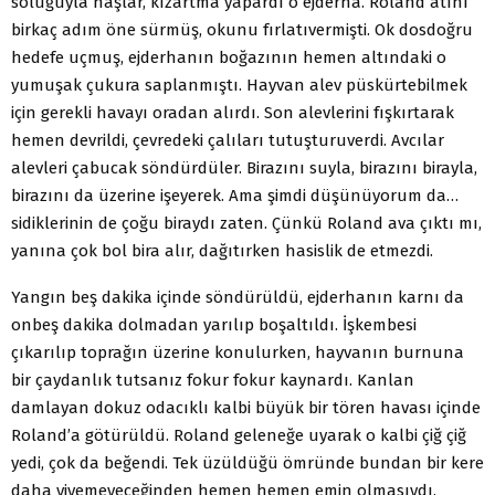
soluğuyla haşlar, kızartma yapardı o ejderha. Roland atını
birkaç adım öne sürmüş, okunu fırlatıvermişti. Ok dosdoğru
hedefe uçmuş, ejderhanın boğazının hemen altındaki o
yumuşak çukura saplanmıştı. Hayvan alev püskürtebilmek
için gerekli havayı oradan alırdı. Son alevlerini fışkırtarak
hemen devrildi, çevredeki çalıları tutuşturuverdi. Avcılar
alevleri çabucak söndürdüler. Birazını suyla, birazını birayla,
birazını da üzerine işeyerek. Ama şimdi düşünüyorum da…
sidiklerinin de çoğu biraydı zaten. Çünkü Roland ava çıktı mı,
yanına çok bol bira alır, dağıtırken hasislik de etmezdi.
Yangın beş dakika içinde söndürüldü, ejderhanın karnı da
onbeş dakika dolmadan yarılıp boşaltıldı. İşkembesi
çıkarılıp toprağın üzerine konulurken, hayvanın burnuna
bir çaydanlık tutsanız fokur fokur kaynardı. Kanlan
damlayan dokuz odacıklı kalbi büyük bir tören havası içinde
Roland’a götürüldü. Roland geleneğe uyarak o kalbi çiğ çiğ
yedi, çok da beğendi. Tek üzüldüğü ömründe bundan bir kere
daha yiyemeyeceğinden hemen hemen emin olmasıydı.