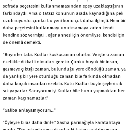
sofrada peçetesini kullanmamasından epey uzaklaştığının
farkındaydı. Ama o tatsız konunun arada kaynadığına pek
üzülmüyordu, çünkü bu yeni konu çok daha ilginçti. Hem bir
daha peçetesini kullanmayı unutmamaya zaten kendi
kendine söz vermişti… eğer annesi için önemliyse, kendisi için
de önemli demekti.
“Büyürler tabii. Krallar koskocaman olurlar. Ve işte o zaman
özellikle dikkatli olmaları gerekir. Çünkü büyük bir insan,
gezmeye çıktığı zaman, bulunduğu yere döndüğü zaman, ya
da yanlış bir yere oturduğu zaman bile farkında olmadan
daha küçük insanları ezebilir. Kötü Krallar böyle şeyleri sık
sık yaparlar. Sanıyorum iyi Krallar bile bunu yapmaktan her
zaman kaçınamazlar.”
“Galiba anlayamıyorum…”
“Öyleyse biraz daha dinle.” Sasha parmağıyla karatahtaya
vurdu. “Din adamlarımız diyorlar ki, bizim yaratılışımızın