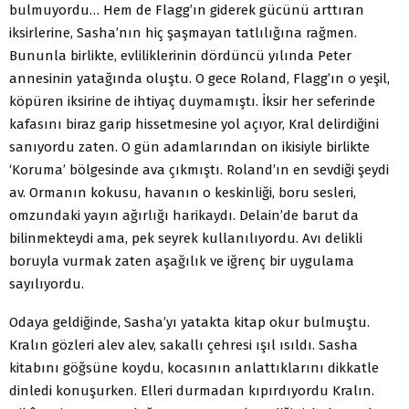
bulmuyordu… Hem de Flagg’ın giderek gücünü arttıran
iksirlerine, Sasha’nın hiç şaşmayan tatlılığına rağmen.
Bununla birlikte, evliliklerinin dördüncü yılında Peter
annesinin yatağında oluştu. O gece Roland, Flagg’ın o yeşil,
köpüren iksirine de ihtiyaç duymamıştı. İksir her seferinde
kafasını biraz garip hissetmesine yol açıyor, Kral delirdiğini
sanıyordu zaten. O gün adamlarından on ikisiyle birlikte
‘Koruma’ bölgesinde ava çıkmıştı. Roland’ın en sevdiği şeydi
av. Ormanın kokusu, havanın o keskinliği, boru sesleri,
omzundaki yayın ağırlığı harikaydı. Delain’de barut da
bilinmekteydi ama, pek seyrek kullanılıyordu. Avı delikli
boruyla vurmak zaten aşağılık ve iğrenç bir uygulama
sayılıyordu.
Odaya geldiğinde, Sasha’yı yatakta kitap okur bulmuştu.
Kralın gözleri alev alev, sakallı çehresi ışıl ısıldı. Sasha
kitabını göğsüne koydu, kocasının anlattıklarını dikkatle
dinledi konuşurken. Elleri durmadan kıpırdıyordu Kralın.