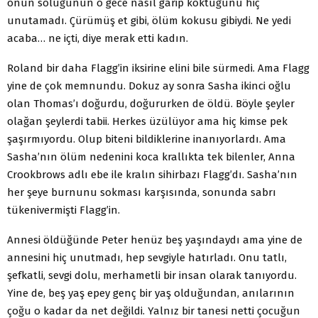
onun soluğunun o gece nasıl garip koktuğunu hiç
unutamadı. Çürümüş et gibi, ölüm kokusu gibiydi. Ne yedi
acaba… ne içti, diye merak etti kadın.
Roland bir daha Flagg’in iksirine elini bile sürmedi. Ama Flagg
yine de çok memnundu. Dokuz ay sonra Sasha ikinci oğlu
olan Thomas’ı doğurdu, doğururken de öldü. Böyle şeyler
olağan şeylerdi tabii. Herkes üzülüyor ama hiç kimse pek
şaşırmıyordu. Olup biteni bildiklerine inanıyorlardı. Ama
Sasha’nın ölüm nedenini koca krallıkta tek bilenler, Anna
Crookbrows adlı ebe ile kralın sihirbazı Flagg’dı. Sasha’nın
her şeye burnunu sokması karşısında, sonunda sabrı
tükenivermişti Flagg’in.
Annesi öldüğünde Peter henüz beş yaşındaydı ama yine de
annesini hiç unutmadı, hep sevgiyle hatırladı. Onu tatlı,
şefkatli, sevgi dolu, merhametli bir insan olarak tanıyordu.
Yine de, beş yaş epey genç bir yaş olduğundan, anılarının
çoğu o kadar da net değildi. Yalnız bir tanesi netti çocuğun