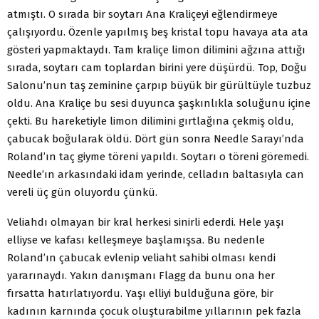
atmıştı. O sırada bir soytarı Ana Kraliçeyi eğlendirmeye
çalışıyordu. Özenle yapılmış beş kristal topu havaya ata ata
gösteri yapmaktaydı. Tam kraliçe limon dilimini ağzına attığı
sırada, soytarı cam toplardan birini yere düşürdü. Top, Doğu
Salonu’nun taş zeminine çarpıp büyük bir gürültüyle tuzbuz
oldu. Ana Kraliçe bu sesi duyunca şaşkınlıkla soluğunu içine
çekti. Bu hareketiyle limon dilimini gırtlağına çekmiş oldu,
çabucak boğularak öldü. Dört gün sonra Needle Sarayı’nda
Roland’ın taç giyme töreni yapıldı. Soytarı o töreni göremedi.
Needle’ın arkasındaki idam yerinde, celladın baltasıyla can
vereli üç gün oluyordu çünkü.
Veliahdı olmayan bir kral herkesi sinirli ederdi. Hele yaşı
elliyse ve kafası kelleşmeye başlamışsa. Bu nedenle
Roland’ın çabucak evlenip veliaht sahibi olması kendi
yararınaydı. Yakın danışmanı Flagg da bunu ona her
fırsatta hatırlatıyordu. Yaşı elliyi bulduğuna göre, bir
kadının karnında çocuk oluşturabilme yıllarının pek fazla