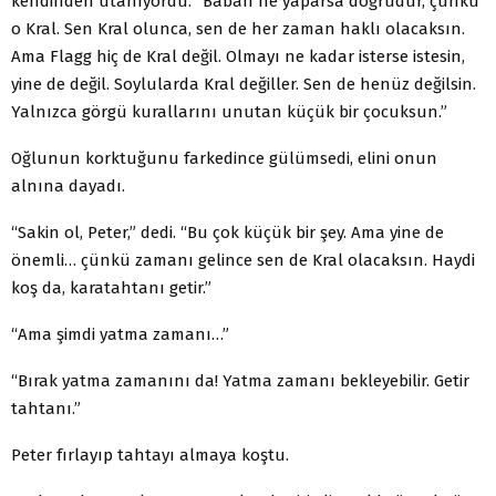
kendinden utanıyordu. “Baban ne yaparsa doğrudur, çünkü
o Kral. Sen Kral olunca, sen de her zaman haklı olacaksın.
Ama Flagg hiç de Kral değil. Olmayı ne kadar isterse istesin,
yine de değil. Soylularda Kral değiller. Sen de henüz değilsin.
Yalnızca görgü kurallarını unutan küçük bir çocuksun.”
Oğlunun korktuğunu farkedince gülümsedi, elini onun
alnına dayadı.
“Sakin ol, Peter,” dedi. “Bu çok küçük bir şey. Ama yine de
önemli… çünkü zamanı gelince sen de Kral olacaksın. Haydi
koş da, karatahtanı getir.”
“Ama şimdi yatma zamanı…”
“Bırak yatma zamanını da! Yatma zamanı bekleyebilir. Getir
tahtanı.”
Peter fırlayıp tahtayı almaya koştu.