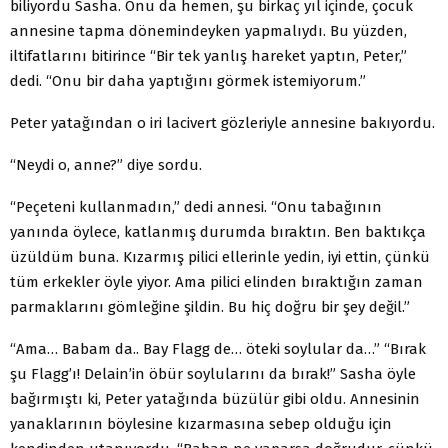
biliyordu Sasha. Onu da hemen, şu birkaç yıl içinde, çocuk
annesine tapma dönemindeyken yapmalıydı. Bu yüzden,
iltifatlarını bitirince “Bir tek yanlış hareket yaptın, Peter,”
dedi. “Onu bir daha yaptığını görmek istemiyorum.”
Peter yatağından o iri lacivert gözleriyle annesine bakıyordu.
“Neydi o, anne?” diye sordu.
“Peçeteni kullanmadın,” dedi annesi. “Onu tabağının
yanında öylece, katlanmış durumda bıraktın. Ben baktıkça
üzüldüm buna. Kızarmış pilici ellerinle yedin, iyi ettin, çünkü
tüm erkekler öyle yiyor. Ama pilici elinden bıraktığın zaman
parmaklarını gömleğine şildin. Bu hiç doğru bir şey değil.”
“Ama… Babam da.. Bay Flagg de… öteki soylular da…” “Bırak
şu Flagg’ı! Delain’in öbür soylularını da bırak!” Sasha öyle
bağırmıştı ki, Peter yatağında büzülür gibi oldu. Annesinin
yanaklarının böylesine kızarmasına sebep olduğu için