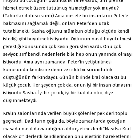
muydu bu çocuğun? (Aslında iki tane vardı.) Sırf prense
hizmet etmek üzere tutulmuş hizmetçiler yok muydu?
(Taburlar dolusu vardı) Ama mesele bu insanların Peter’e
bakmasını sağlamak değil, onları Peter’den uzak
tutabilmekti. Sasha oğlunu mümkün olduğu ölçüde kendi
istediği gibi büyütmek istiyordu. Oğlunun nasıl büyütülmesi
gerektiği konusunda çok kesin görüşleri vardı. Onu çok
seviyor, sırf bencil nedenlerle bile hep onun yanında olmayı
istiyordu. Ama aynı zamanda, Peter’in yetiştirilmesi
konusunda kendisine derin ve ciddi bir sorumluluk
düştüğünün farkındaydı. Günün birinde kral olacaktı bu
küçük çocuk. Her şeyden çok da, onun iyi bir insan olmasını
istiyordu Sasha. İyi bir çocuk, iyi bir kral da olur, diye
düşünmekteydi.
Kralın salonlarında verilen büyük şölenler pek derlitoplu
geçmezdi. Dadıların çoğu da, böyle zamanlarda çocuğun
masada nasıl davrandığına aldırış etmezlerdi.”Nasılsa Kral
olacak o!” derlerdi kendilerinden onu eleştirip hareketlerini