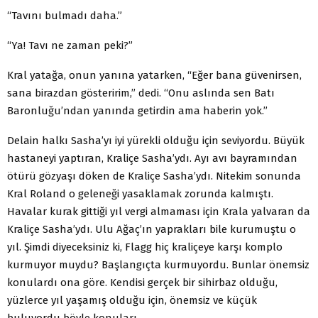
“Tavını bulmadı daha.”
“Ya! Tavı ne zaman peki?”
Kral yatağa, onun yanına yatarken, “Eğer bana güvenirsen,
sana birazdan gösteririm,” dedi. “Onu aslında sen Batı
Baronluğu’ndan yanında getirdin ama haberin yok.”
Delain halkı Sasha’yı iyi yürekli olduğu için seviyordu. Büyük
hastaneyi yaptıran, Kraliçe Sasha’ydı. Ayı avı bayramından
ötürü gözyaşı döken de Kraliçe Sasha’ydı. Nitekim sonunda
Kral Roland o geleneği yasaklamak zorunda kalmıştı.
Havalar kurak gittiği yıl vergi almaması için Krala yalvaran da
Kraliçe Sasha’ydı. Ulu Ağaç’ın yaprakları bile kurumuştu o
yıl. Şimdi diyeceksiniz ki, Flagg hiç kraliçeye karşı komplo
kurmuyor muydu? Başlangıçta kurmuyordu. Bunlar önemsiz
konulardı ona göre. Kendisi gerçek bir sihirbaz olduğu,
yüzlerce yıl yaşamış olduğu için, önemsiz ve küçük
buluyordu böyle konuları.