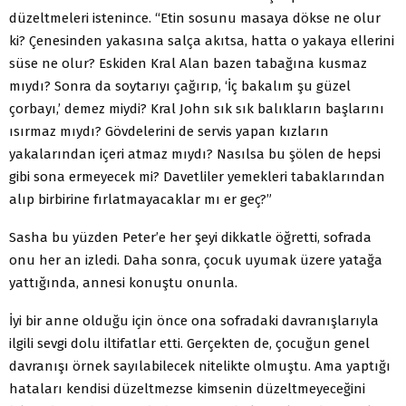
düzeltmeleri istenince. “Etin sosunu masaya dökse ne olur
ki? Çenesinden yakasına salça akıtsa, hatta o yakaya ellerini
süse ne olur? Eskiden Kral Alan bazen tabağına kusmaz
mıydı? Sonra da soytarıyı çağırıp, ‘İç bakalım şu güzel
çorbayı,’ demez miydi? Kral John sık sık balıkların başlarını
ısırmaz mıydı? Gövdelerini de servis yapan kızların
yakalarından içeri atmaz mıydı? Nasılsa bu şölen de hepsi
gibi sona ermeyecek mi? Davetliler yemekleri tabaklarından
alıp birbirine fırlatmayacaklar mı er geç?”
Sasha bu yüzden Peter’e her şeyi dikkatle öğretti, sofrada
onu her an izledi. Daha sonra, çocuk uyumak üzere yatağa
yattığında, annesi konuştu onunla.
İyi bir anne olduğu için önce ona sofradaki davranışlarıyla
ilgili sevgi dolu iltifatlar etti. Gerçekten de, çocuğun genel
davranışı örnek sayılabilecek nitelikte olmuştu. Ama yaptığı
hataları kendisi düzeltmezse kimsenin düzeltmeyeceğini