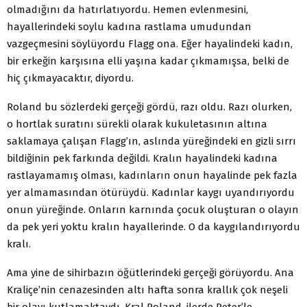
olmadığını da hatırlatıyordu. Hemen evlenmesini,
hayallerindeki soylu kadına rastlama umudundan
vazgeçmesini söylüyordu Flagg ona. Eğer hayalindeki kadın,
bir erkeğin karşısına elli yaşına kadar çıkmamışsa, belki de
hiç çıkmayacaktır, diyordu.
Roland bu sözlerdeki gerçeği gördü, razı oldu. Razı olurken,
o hortlak suratını sürekli olarak kukuletasının altına
saklamaya çalışan Flagg’ın, aslında yüreğindeki en gizli sırrı
bildiğinin pek farkında değildi. Kralın hayalindeki kadına
rastlayamamış olması, kadınların onun hayalinde pek fazla
yer almamasından ötürüydü. Kadınlar kaygı uyandırıyordu
onun yüreğinde. Onların karnında çocuk oluşturan o olayın
da pek yeri yoktu kralın hayallerinde. O da kaygılandırıyordu
kralı.
Ama yine de sihirbazın öğütlerindeki gerçeği görüyordu. Ana
Kraliçe’nin cenazesinden altı hafta sonra krallık çok neşeli
bir olayı kutlamaktaydı. Kral Roland, ilerde Peter’le