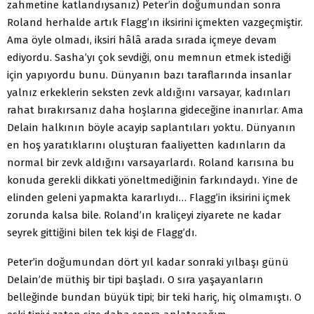
zahmetine katlandıysanız) Peter’in doğumundan sonra
Roland herhalde artık Flagg’ın iksirini içmekten vazgeçmiştir.
Ama öyle olmadı, iksiri hâlâ arada sırada içmeye devam
ediyordu. Sasha’yı çok sevdiği, onu memnun etmek istediği
için yapıyordu bunu. Dünyanın bazı taraflarında insanlar
yalnız erkeklerin seksten zevk aldığını varsayar, kadınları
rahat bırakırsanız daha hoşlarına gideceğine inanırlar. Ama
Delain halkının böyle acayip saplantıları yoktu. Dünyanın
en hoş yaratıklarını oluşturan faaliyetten kadınların da
normal bir zevk aldığını varsayarlardı. Roland karısına bu
konuda gerekli dikkati yöneltmediğinin farkındaydı. Yine de
elinden geleni yapmakta kararlıydı… Flagg’in iksirini içmek
zorunda kalsa bile. Roland’ın kraliçeyi ziyarete ne kadar
seyrek gittiğini bilen tek kişi de Flagg’dı.
Peter’in doğumundan dört yıl kadar sonraki yılbaşı günü
Delain’de müthiş bir tipi başladı. O sıra yaşayanların
belleğinde bundan büyük tipi; bir teki hariç, hiç olmamıştı. O