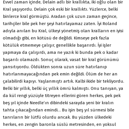
Evvel zaman içinde, Delain adlı bir krallıkta, iki oğlu olan bir
Kral yaşıyordu. Delain çok eski bir krallıktı. Yüzlerce, belki
binlerce kral görmüştü. Aradan çok uzun zaman geçince,
tarihçiler bile pek her şeyi hatırlayamaz zaten. İyi Roland
adıyla anılan bu Kral, ülkeyi yönetmiş olan kralların en iyisi
olmadığı gibi, en kötüsü de değildi. Kimseye pek fazla
kötülük etmemeye çalışır, genellikle başarırdı. İyi işler
yapmaya da çalışırdı, ama ne yazık ki bunda pek o kadar
başarılı olamazdı. Sonuç olarak, vasat bir kral görünümü
yansıtıyordu. Öldükten sonra uzun süre hatırlanıp
hatırlanmayacağından pek emin değildi. Ölüm de her an
çalabilirdi kapıyı. Yaşlanmıştı artık. Kalbi ikide bir tekliyordu.
Belki bir yıllık, belki üç yıllık ömrü kalmıştı. Onu tanıyan, ya
da kül rengi yüzüyle titreyen ellerini gören herkes, pek pek
beş yıl içinde Needle’ın dibindeki sarayda yeni bir kralın
tahta çıkacağından emindi… Bu işin beş yıl sürmesi bile
tanrıların bir lütfü olurdu ancak. Bu yüzden ülkedeki
herkes, en zengin baronla süslü metresinden, en yoksul