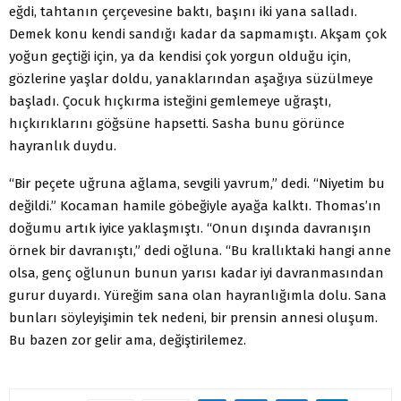
eğdi, tahtanın çerçevesine baktı, başını iki yana salladı.
Demek konu kendi sandığı kadar da sapmamıştı. Akşam çok
yoğun geçtiği için, ya da kendisi çok yorgun olduğu için,
gözlerine yaşlar doldu, yanaklarından aşağıya süzülmeye
başladı. Çocuk hıçkırma isteğini gemlemeye uğraştı,
hıçkırıklarını göğsüne hapsetti. Sasha bunu görünce
hayranlık duydu.
“Bir peçete uğruna ağlama, sevgili yavrum,” dedi. “Niyetim bu
değildi.” Kocaman hamile göbeğiyle ayağa kalktı. Thomas’ın
doğumu artık iyice yaklaşmıştı. “Onun dışında davranışın
örnek bir davranıştı,” dedi oğluna. “Bu krallıktaki hangi anne
olsa, genç oğlunun bunun yarısı kadar iyi davranmasından
gurur duyardı. Yüreğim sana olan hayranlığımla dolu. Sana
bunları söyleyişimin tek nedeni, bir prensin annesi oluşum.
Bu bazen zor gelir ama, değiştirilemez.