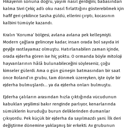
Hikâyenin sonuna doğru, yayım nasıl gerdiğini, babasından
kalma Sivri Çekiç adlı oku nasıl fırlattığını gösterebilmek için
hafif geri çekilince Sasha güldü, ellerini çırptı, kocasının
kalbini tümüyle kazandı.
Kralın ‘Koruma’ bölgesi, avlana avlana pek kelleşmişti.
Modern çağlara gelinceye kadar, insan orada bol sayıda iri
geyiğe rastlayamaz olmuştu. Hatırlanabilen zaman içinde,
orada ejderha gören ise hiç yoktu. O ormanda böyle mitoloji
hayvanlarının hâlâ bulunabileceğini söyleseniz, çoğu
kimseler gülerdi. Ama o gün güneşin batmasından bir saat
önce Roland’ın grubu, tam dönmek üzereyken, işte öyle bir
ejderha bulmuşlardı… ya da ejderha onları bulmuştu.
Ejderha çalıların arasından hızla çıktığında vücudunun
kabuklan yeşilimsi bakır renginde parlıyor, kenarlarında
sümüklerin kuruduğu burun deliklerinden dumanlar
çıkıyordu. Pek küçük bir ejderha da sayılmazdı yani. İlk deri
değiştirme dönemine yaklaşmış bir erkekti. Av grubunun