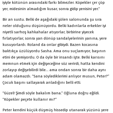
iyiyle kötünün arasındaki farkı bilmezler. Köpekler çer çöp
yer, midesinin almadığım kusar, sonra gidip yenisini yer.”
Bir an sustu. Belki de aşağıdaki şölen salonunda şu sıra
neler olduğunu düşünüyordu. Belki kadınlarla erkekler iyi
niyetli sarhoş kahkahalar atıyorlar, birbirine yiyecek
fırlatıyorlar, sonra yan dönüp sandalyelerinin yanına, yere
kusuyorlardı. Roland da onlar gibiydi. Bazen kocasına
baktıkça üzülüyordu Sasha. Ama onu suçlamıyor, başının
etini de yemiyordu. O da öyle bir insandı işte. Belki karısını
memnun etmek için değişeceğine söz verirdi, hatta kendini
zorlayıp değişebilirdi bile… ama ondan sonra bir daha aynı
adam olamazdı. “Sana söylediklerimi anlıyor musun, Peter?”
Çocuk başını sallayarak anladığını belli etti.
“Güzel! Şimdi söyle bakalım bana.” Oğluna doğru eğildi.
“Köpekler peçete kullanır mı?”
Peter kendini küçük düşmüş hissedip utanarak yüzünü yere