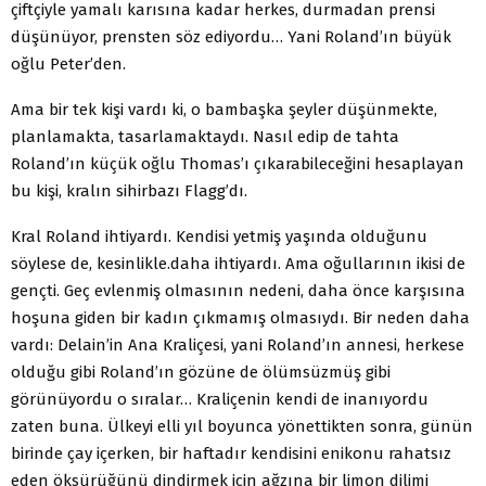
çiftçiyle yamalı karısına kadar herkes, durmadan prensi
düşünüyor, prensten söz ediyordu… Yani Roland’ın büyük
oğlu Peter’den.
Ama bir tek kişi vardı ki, o bambaşka şeyler düşünmekte,
planlamakta, tasarlamaktaydı. Nasıl edip de tahta
Roland’ın küçük oğlu Thomas’ı çıkarabileceğini hesaplayan
bu kişi, kralın sihirbazı Flagg’dı.
Kral Roland ihtiyardı. Kendisi yetmiş yaşında olduğunu
söylese de, kesinlikle.daha ihtiyardı. Ama oğullarının ikisi de
gençti. Geç evlenmiş olmasının nedeni, daha önce karşısına
hoşuna giden bir kadın çıkmamış olmasıydı. Bir neden daha
vardı: Delain’in Ana Kraliçesi, yani Roland’ın annesi, herkese
olduğu gibi Roland’ın gözüne de ölümsüzmüş gibi
görünüyordu o sıralar… Kraliçenin kendi de inanıyordu
zaten buna. Ülkeyi elli yıl boyunca yönettikten sonra, günün
birinde çay içerken, bir haftadır kendisini enikonu rahatsız
eden öksürüğünü dindirmek için ağzına bir limon dilimi