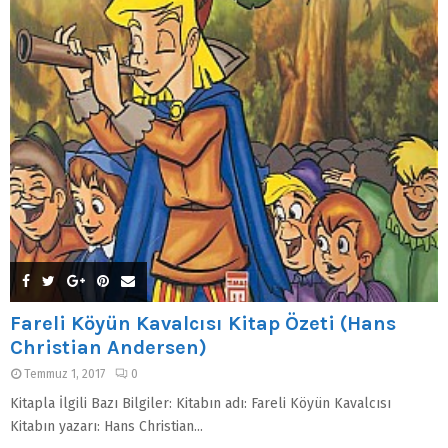
Fareli Köyün Kavalcısı Kitap Özeti (Hans
Christian Andersen)
Temmuz 1, 2017
0
Kitapla İlgili Bazı Bilgiler: Kitabın adı: Fareli Köyün Kavalcısı
Kitabın yazarı: Hans Christian...