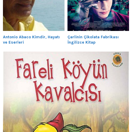
Antonio Abaco Kimdir, Hayatı
Çarlinin Çikolata Fabrikası
ve Eserleri
İngilizce Kitap