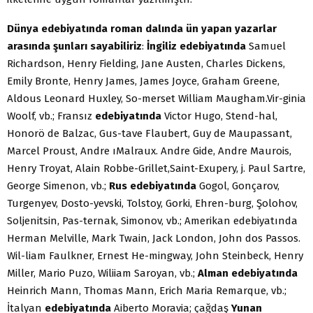
Dünya edebiyatında roman dalında ün yapan yazarlar
arasında şunları sayabiliriz
:
İngiliz edebiyatında
Samuel
Richardson, Henry Fielding, Jane Austen, Charles Dickens,
Emily Bronte, Henry James, James Joyce, Graham Greene,
Aldous Leonard Huxley, So-merset William Maugham.Vir-ginia
Woolf, vb.; Fransız
edebiyatında
Victor Hugo, Stend-hal,
Honorö de Balzac, Gus-tave Flaubert, Guy de Maupassant,
Marcel Proust, Andre ıMalraux. Andre Gide, Andre Maurois,
Henry Troyat, Alain Robbe-Grillet,Saint-Exupery, j. Paul Sartre,
George Simenon, vb.;
Rus edebiyatında
Gogol, Gonçarov,
Turgenyev, Dosto-yevski, Tolstoy, Gorki, Ehren-burg, Şolohov,
Soljenitsin, Pas-ternak, Simonov, vb.; Amerikan edebiyatında
Herman Melville, Mark Twain, Jack London, John dos Passos.
Wil-liam Faulkner, Ernest He-mingway, John Steinbeck, Henry
Miller, Mario Puzo, Wiliiam Saroyan, vb.;
Alman edebiyatında
Heinrich Mann, Thomas Mann, Erich Maria Remarque, vb.;
İtalyan
edebiyatında
Aiberto Moravia; çağdaş
Yunan