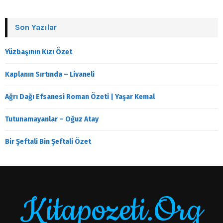
Son Yazılar
Yüzbaşının Kızı Özet
Kaplanın Sırtında – Livaneli
Ağrı Dağı Efsanesi Roman Özeti | Yaşar Kemal
Tutunamayanlar – Oğuz Atay
Bir Şeftali Bin Şeftali Özet
Kitapozeti.Org