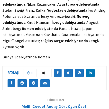
edebiyatında
Nikos Kazancakis;
Avusturya edebiyatında
Stefan Zweig, Franz Kafka;
Yugoslav edebiyatında
İvo Andriç;
Polonya edebiyatında Jerzy Andreze-jewski;
Norveç
edebiyatında
Knut Hamsun;
İsveç edebiyatında
August
Strindberg;
Romen edebiyatında
Panait İstrati; Japon
edebiyatında Yası» nari Kavabata; Guatemala edebiyatında
Migueî Angel Asturias; çağdaş
Kırgız edebiyatında
Cengiz
Aytmatov; vb.
Dünya Edebiyatında Roman
PAYLAŞ
0
0
ÖNCEKI YAZI
Melih Cevdet Anday Dört Oyun Özeti