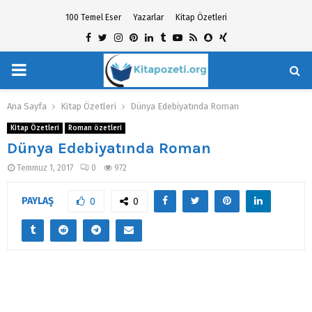
100 Temel Eser
Yazarlar
Kitap Özetleri
Facebook
Twitter
Instagram
Pinterest
Linkedin
Tumblr
Youtube
Rss
Snapchat
Xing
PRIMARY
hat
MENU
Ana Sayfa
Kitap Özetleri
Dünya Edebiyatında Roman
Kitap Özetleri
Roman özetleri
Dünya Edebiyatında Roman
Temmuz 1, 2017
0
972
PAYLAŞ
0
0