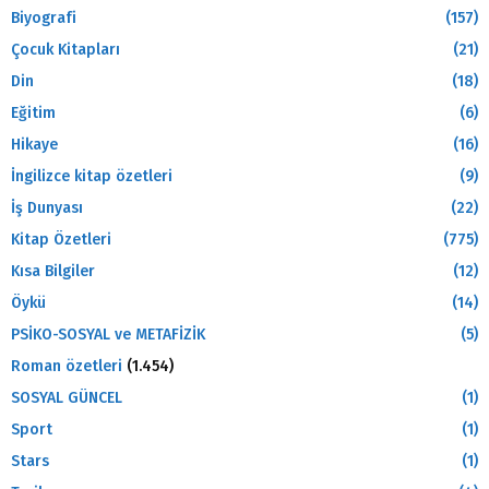
Biyografi
(157)
Çocuk Kitapları
(21)
Din
(18)
Eğitim
(6)
Hikaye
(16)
İngilizce kitap özetleri
(9)
İş Dunyası
(22)
Kitap Özetleri
(775)
Kısa Bilgiler
(12)
Öykü
(14)
PSİKO-SOSYAL ve METAFİZİK
(5)
Roman özetleri
(1.454)
SOSYAL GÜNCEL
(1)
Sport
(1)
Stars
(1)