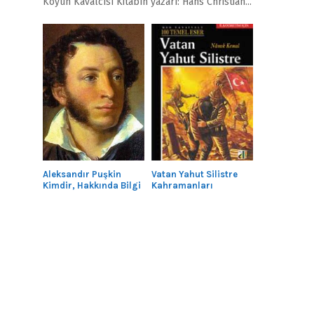
Köyün Kavalcısı Kitabın yazarı: Hans Christian...
Aleksandır Puşkin
Vatan Yahut Silistre
Kimdir, Hakkında Bilgi
Kahramanları