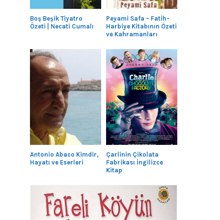
Boş Beşik Tiyatro
Peyami Safa – Fatih-
Özeti | Necati Cumalı
Harbiye Kitabının Özeti
ve Kahramanları
Antonio Abaco Kimdir,
Çarlinin Çikolata
Hayatı ve Eserleri
Fabrikası İngilizce
Kitap