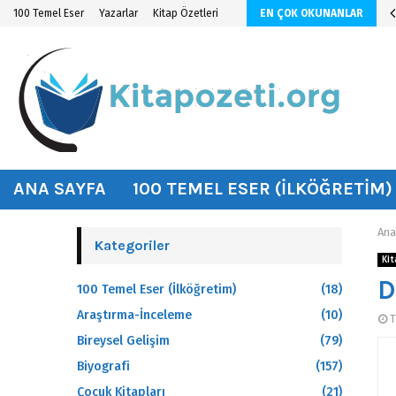
n KİTAP ÖZETİ
100 Temel Eser
Yazarlar
Kitap Özetleri
EN ÇOK OKUNANLAR
hat
ANA SAYFA
100 TEMEL ESER (İLKÖĞRETIM)
Ana
Kategoriler
Kit
D
100 Temel Eser (İlköğretim)
(18)
Araştırma-İnceleme
(10)
T
Bireysel Gelişim
(79)
Biyografi
(157)
Çocuk Kitapları
(21)