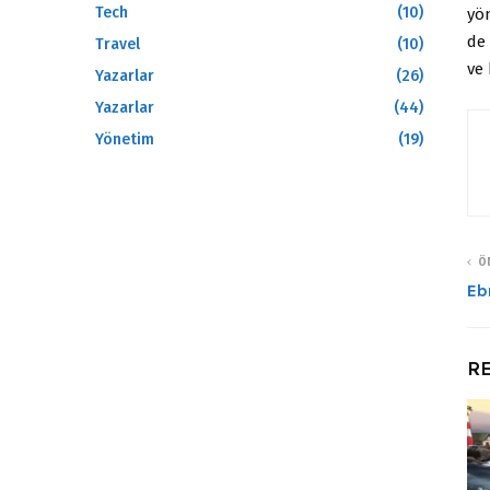
Tech
(10)
yön
de 
Travel
(10)
ve 
Yazarlar
(26)
Yazarlar
(44)
Yönetim
(19)
ÖN
Eb
RE