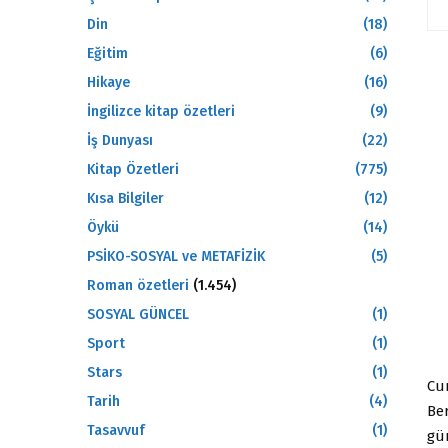
Din
(18)
Eğitim
(6)
Hikaye
(16)
İngilizce kitap özetleri
(9)
İş Dunyası
(22)
Kitap Özetleri
(775)
Kısa Bilgiler
(12)
Öykü
(14)
PSİKO-SOSYAL ve METAFİZİK
(5)
Roman özetleri
(1.454)
SOSYAL GÜNCEL
(1)
Sport
(1)
Stars
(1)
Cu
Tarih
(4)
Ber
Tasavvuf
(1)
gün