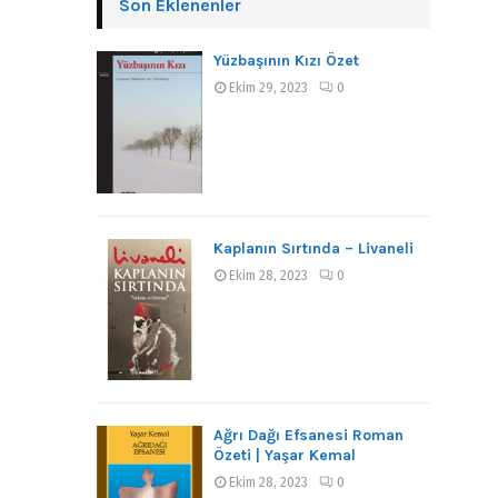
Son Eklenenler
Yüzbaşının Kızı Özet
Ekim 29, 2023
0
Kaplanın Sırtında – Livaneli
Ekim 28, 2023
0
Ağrı Dağı Efsanesi Roman
Özeti | Yaşar Kemal
Ekim 28, 2023
0