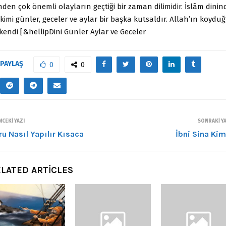
den çok önemli olayların geçtiği bir zaman dilimidir. İslâm dinin
kimi günler, geceler ve aylar bir başka kutsaldır. Allah’ın koydu
kendi [&hellipDini Günler Aylar ve Geceler
PAYLAŞ
0
0
CEKI YAZI
SONRAKI YA
ru Nasıl Yapılır Kısaca
İbni Sina Kim
LATED ARTICLES