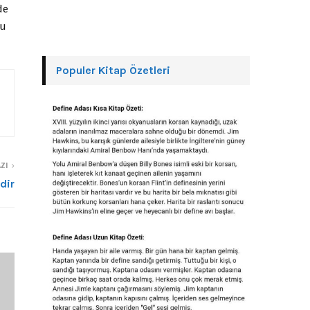
de
ğu
Populer Kitap Özetleri
ZI
dir