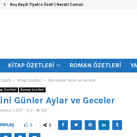
Boş Beşik Tiyatro Özeti | Necati Cumalı
KITAP ÖZETLERI
ROMAN ÖZETLERI
Y
 Sayfa
Kitap Özetleri
Dini Günler Aylar ve Geceler
ap Özetleri
Roman özetleri
ini Günler Aylar ve Geceler
emmuz 1, 2017
0
1413
PAYLAŞ
0
0