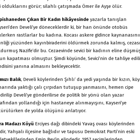
i olduklarını görür; silahlı çatışmada Ömer ile Ayşe ölür.
pishaneden Çıkan Bir Kadın hikâyesinde
yazarla tanışlan
yseri’den Develi’ye döneceklerdir ki, bir han önünde otobüs
klerken rastlarlar bu kadına. Kocası askere gidince kaynanasını
inliği yüzünden kayınbiraderini öldürmek zorunda kalmış, cezas
durmuş Nazife’dir bu. Cezaevinde sevici bir kadının eline düşmüş
un kapatması olmuştur. Şimdi köyünde, Sevici’nin de tahliye edil
disini yanına almasını bekleyecektir.
mızı Balık
, Develi köylerinden Şıhlı’ da yedi yaşında bir kızın, köy
narında yaktığı çalı çırpıdan tutuşup yanmasını, hemen cipe
dirilip Develi’ye gönderilirse de politik bir yönü olan yazar
afından yollandığı için hastaneye alınmayışını, Kayseri’ye
türülürken de yolda ölüşünü anlatıyor.
ra Madazı Köyü
Erciyes dağı dibindeki Yavaş ovası köylerinden
idir, Yahyalı ilçesine bağlıdır ve tapusu Demokrat Parti’nin eski
letvekillerinden Emin Bey’in elindedir. 1957 seçimlerinden