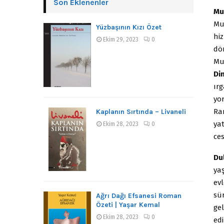
Son Eklenenler
Mu
Mus
Yüzbaşının Kızı Özet
hiz
Ekim 29, 2023
0
dö
Mu
Din
ırg
yor
Ra
Kaplanın Sırtında – Livaneli
yat
Ekim 28, 2023
0
ces
Du
yaş
evl
sü
Ağrı Dağı Efsanesi Roman
Özeti | Yaşar Kemal
ge
Ekim 28, 2023
0
edi