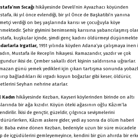
stafa’nın Sıcağı
hikâyesinde Develi’nin Ayvazhacı köyünden
tafa, iki yıl önce evlendiği, bir yıl Önce de Başkatibi’n yanına
metçi verdiği on beş yaşlarında karısı ve çocuğuyla köye
nmektedir. Şehir giyimini benimsemiş karısına yabancılaşmış ola
stafa, kuşkular içinde, şimdi genç kadını öldürmeyi düşünmekted
darlarla Irgatlar,
1951 yılında köyden Adana’ya çalışmaya inen i
adın, Mustafa ile Recep’in hikayesi. Ramazandır, yazdır ve çok
gundur ikisi de. Çember sakallı dört kişinin saldırısına uğrarlar.
mazan günü yemek yedikleri için çıkan tartışma sonunda yobazl
ırıp bağladıkları iki ırgadı koyun boğazlar gibi keser, öldürür,
etlerini Seyhan nehrine atarlar.
l Kadın
hikâyesinde Kezban, Kayseri köylerinden birinde on altı
larında bir ağa kızıdır. Köyün öteki ağasının oğlu Kâzım’la
endirilir. İkisi de gençtir, güzeldir, çılgınca sevişmelerini
rdürürlerken, Kâzım askere gider, yedi ay sonra da ölüm haberi
lir. Baba evine dönen Kezban, bedeniyle uzun bir süre mücadele
p de içgüdülerini gemleyemeyince, kendini bir gün ahırda bir erk