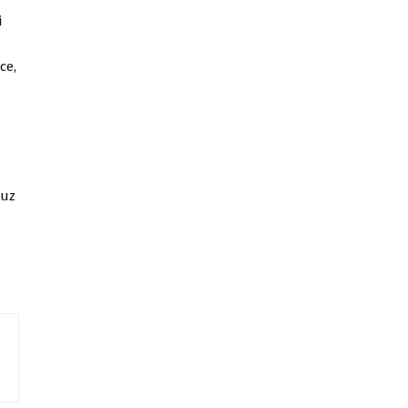
i
ce,
suz