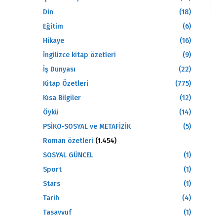
Din
(18)
Eğitim
(6)
Hikaye
(16)
İngilizce kitap özetleri
(9)
İş Dunyası
(22)
Kitap Özetleri
(775)
Kısa Bilgiler
(12)
Öykü
(14)
PSİKO-SOSYAL ve METAFİZİK
(5)
Roman özetleri
(1.454)
SOSYAL GÜNCEL
(1)
Sport
(1)
Stars
(1)
Tarih
(4)
Tasavvuf
(1)