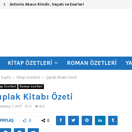
Antonio Abaco Kimdir, Hayatı ve Eserleri
KITAP ÖZETLERI
ROMAN ÖZETLERI
Y
 Sayfa
Kitap Özetleri
Çıplak Kitabı Özeti
ap Özetleri
Roman özetleri
ıplak Kitabı Özeti
emmuz 1, 2017
0
842
PAYLAŞ
0
0