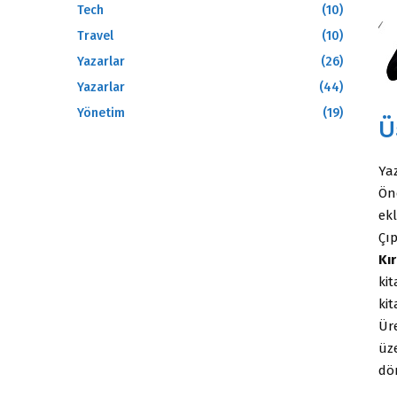
Tech
(10)
Travel
(10)
Yazarlar
(26)
Yazarlar
(44)
Yönetim
(19)
Ü
Yaz
Ön
ekl
Çı
Kır
ki
ki
Ür
üze
dö