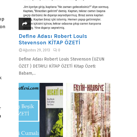
ıp
 on
Define Adası Robert Louis
Stevenson KİTAP ÖZETİ
Ağustos 29, 2013
0
Define Adası Robert Louis Stevenson (UZUN
ÖZET ) DETAYLI KİTAP ÖZETİ Kitap Özeti:
Babam,...
k
r
a