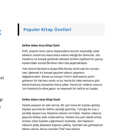
Populer Kitap Özetleri
t
ci
ep
k