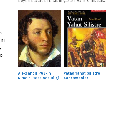
Köyün Kavalcısı Kitabın yazarı: Hans Christian...
n
ını
,
ip
Aleksandır Puşkin
Vatan Yahut Silistre
Kimdir, Hakkında Bilgi
Kahramanları