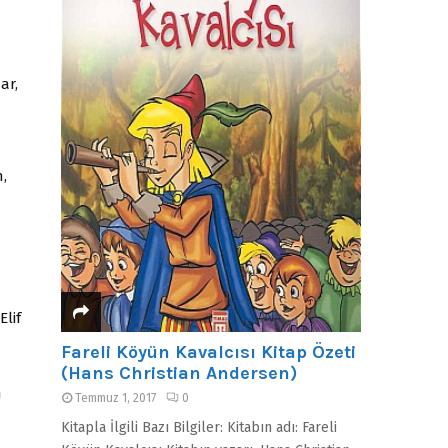
ar,
n,
Elif
Fareli Köyün Kavalcısı Kitap Özeti
(Hans Christian Andersen)
n
Temmuz 1, 2017
0
Kitapla İlgili Bazı Bilgiler: Kitabın adı: Fareli