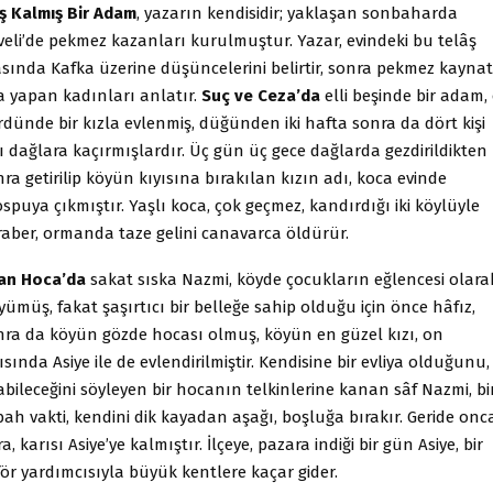
ş Kalmış Bir Adam
, yazarın kendisidir; yaklaşan sonbaharda
veli’de pekmez kazanları kurulmuştur. Yazar, evindeki bu telâş
asında Kafka üzerine düşüncelerini belirtir, sonra pekmez kaynat
ra yapan kadınları anlatır.
Suç ve Ceza’da
elli beşinde bir adam,
dünde bir kızla evlenmiş, düğünden iki hafta sonra da dört kişi
ı dağlara kaçırmışlardır. Üç gün üç gece dağlarda gezdirildikten
ra getirilip köyün kıyısına bırakılan kızın adı, koca evinde
spuya çıkmıştır. Yaşlı koca, çok geçmez, kandırdığı iki köylüyle
raber, ormanda taze gelini canavarca öldürür.
an Hoca’da
sakat sıska Nazmi, köyde çocukların eğlencesi olara
ümüş, fakat şaşırtıcı bir belleğe sahip olduğu için önce hâfız,
nra da köyün gözde hocası olmuş, köyün en güzel kızı, on
ısında Asiye ile de evlendirilmiştir. Kendisine bir evliya olduğunu,
bileceğini söyleyen bir hocanın telkinlerine kanan sâf Nazmi, bi
ah vakti, kendini dik kayadan aşağı, boşluğa bırakır. Geride onc
a, karısı Asiye’ye kalmıştır. İlçeye, pazara indiği bir gün Asiye, bir
ör yardımcısıyla büyük kentlere kaçar gider.