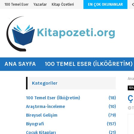
ının Özeti ve Kahramanları
100 Temel Eser
Yazarlar
Kitap Özetleri
EN ÇOK OKUNANLAR
hat
ANA SAYFA
100 TEMEL ESER (İLKÖĞRETIM)
Ana
Kategoriler
Kit
Ç
100 Temel Eser (İlköğretim)
(18)
Araştırma-İnceleme
(10)
T
Bireysel Gelişim
(79)
Biyografi
(157)
Çocuk Kitapları
(21)