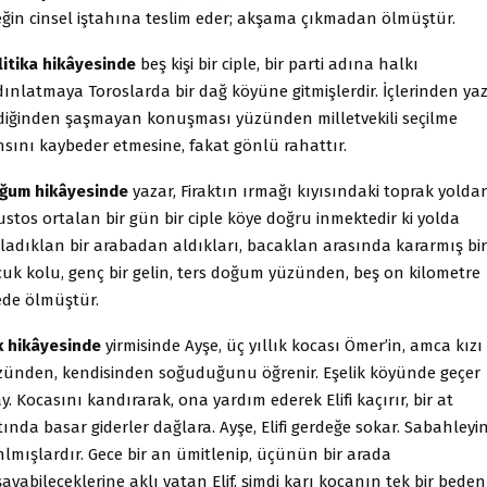
eğin cinsel iştahına teslim eder; akşama çıkmadan ölmüştür.
litika hikâyesinde
beş kişi bir ciple, bir parti adına halkı
ınlatmaya Toroslarda bir dağ köyüne gitmişlerdir. İçlerinden yaz
ldiğinden şaşmayan konuşması yüzünden milletvekili seçilme
nsını kaybeder etmesine, fakat gönlü rahattır.
ğum hikâyesinde
yazar, Firaktın ırmağı kıyısındaki toprak yolda
stos ortalan bir gün bir ciple köye doğru inmektedir ki yolda
sladıklan bir arabadan aldıkları, bacaklan arasında kararmış bir
cuk kolu, genç bir gelin, ters doğum yüzünden, beş on kilometre
ede ölmüştür.
k hikâyesinde
yirmisinde Ayşe, üç yıllık kocası Ömer’in, amca kızı 
zünden, kendisinden soğuduğunu öğrenir. Eşelik köyünde geçer
y. Kocasını kandırarak, ona yardım ederek Elifi kaçırır, bir at
tında basar giderler dağlara. Ayşe, Elifi gerdeğe sokar. Sabahleyi
nlmışlardır. Gece bir an ümitlenip, üçünün bir arada
ayabileceklerine aklı yatan Elif, şimdi karı kocanın tek bir beden