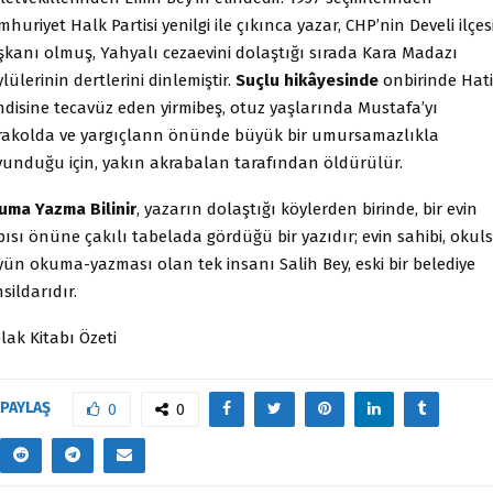
huriyet Halk Partisi yenilgi ile çıkınca yazar, CHP’nin Develi ilçes
şkanı olmuş, Yahyalı cezaevini dolaştığı sırada Kara Madazı
lülerinin dertlerini dinlemiştir.
Suçlu hikâyesinde
onbirinde Hati
ndisine tecavüz eden yirmibeş, otuz yaşlarında Mustafa’yı
rakolda ve yargıçlann önünde büyük bir umursamazlıkla
vunduğu için, yakın akrabalan tarafından öldürülür.
uma Yazma Bilinir
, yazarın dolaştığı köylerden birinde, bir evin
ısı önüne çakılı tabelada gördüğü bir yazıdır; evin sahibi, okul
yün okuma-yazması olan tek insanı Salih Bey, eski bir belediye
sildarıdır.
lak Kitabı Özeti
PAYLAŞ
0
0