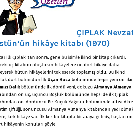
ÇIPLAK Nevza
stün’ün hikâye kitabı (1970)
ar ilk Çıplak’ tan sonra, gene bu isimle ikinci bir kitap çıkardı.
ceki üç kitabını oluşturan hikâyelere on dört hikâye daha
eyerek bütün hikâyelerini tek eserde toplamış oldu. Bu ikinci
plak dört bölümdür: İlk
Uçan Hoca
bölümünde hepsi yeni on, ikin
mızı Balık
bölümünde ilk dördü yeni, dokuzu
Almanya Almanya
tabından on üç, üçüncü Boşluk bölümünde hepsi de ilk Çıplak
tabından on, dördüncü Bir Küçük Yağmur bölümünde altısı Akr
etim Çiftliği, sonuncusu Almanya Almanya kitabından yedi olma
re, kırk hikâye var. İlk kez bu kitapta bir araya gelmiş, baştan on
rt hikâyenin konuları şöyle: