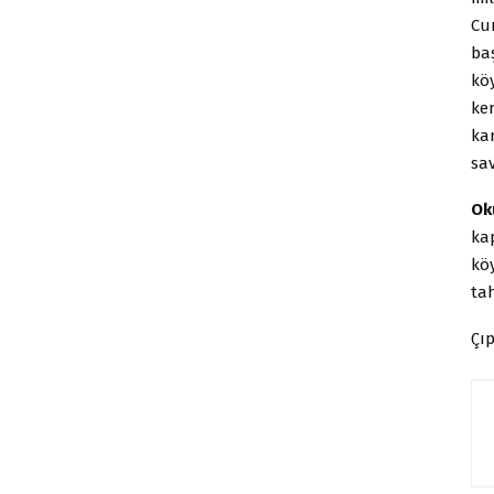
Cum
ba
köy
ke
ka
sa
Ok
kap
kö
tah
Çıp