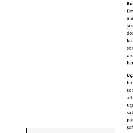
Bo
De
ar
şı
dör
kız
son
oro
be
Uç
büy
so
alt
uça
sab
par
şof