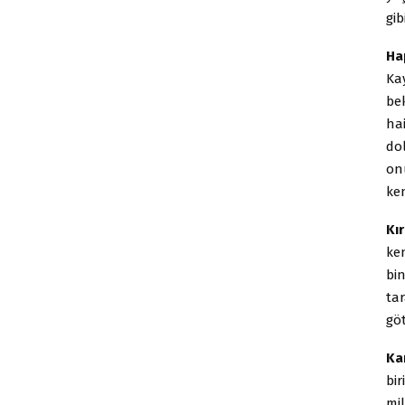
gib
Ha
Ka
be
ha
dol
on
ken
Kır
ke
bin
tar
gö
Ka
bir
mil