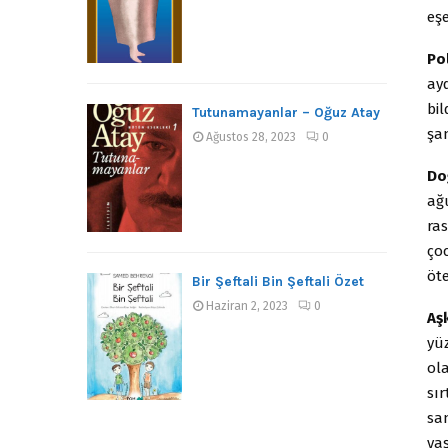
eş
Po
ayd
bi
Tutunamayanlar – Oğuz Atay
şa
Ağustos 28, 2023
0
Do
ağu
ra
ço
öt
Bir Şeftali Bin Şeftali Özet
Haziran 2, 2023
0
Aş
yü
ola
sır
sa
yaş