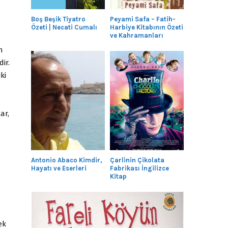
Boş Beşik Tiyatro
Peyami Safa – Fatih-
Özeti | Necati Cumalı
Harbiye Kitabının Özeti
ve Kahramanları
n
ir.
ki
ar,
Antonio Abaco Kimdir,
Çarlinin Çikolata
Hayatı ve Eserleri
Fabrikası İngilizce
Kitap
ek