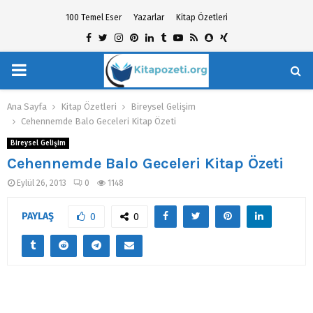
100 Temel Eser
Yazarlar
Kitap Özetleri
Facebook
Twitter
Instagram
Pinterest
Linkedin
Tumblr
Youtube
Rss
Snapchat
Xing
PRIMARY
hat
MENU
Ana Sayfa
Kitap Özetleri
Bireysel Gelişim
Cehennemde Balo Geceleri Kitap Özeti
Bireysel Gelişim
Cehennemde Balo Geceleri Kitap Özeti
Eylül 26, 2013
0
1148
PAYLAŞ
0
0