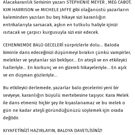
Alacakaranlık Serisinin yazarı STEPHENIE MEYER , MEG CABOT,
KIM HARRISON ve MICHELE JAFFE gibi olağanüstü yazarların
kaleminden yazılan bu beş hikaye sizi karanlığın
entrikalarıyla sarsacak, aşkın en tutkulu haliyle içinizi
ısıtacak ve çarpıcı kurgusuyla sizi esir edecek.
CEHENNEMDE BALO GECELERİ sürprizlerle dolu… Baloda
kiminle dans edeceğinizi düşünmeyi bırakın çünkü vampirler,
melekler ve şeytanlar sizi bekliyor… En ateşli ve en etkileyici
halleriyle… En korkunç ve en gizemli hikayeleriyle… En aşık
ve en düşman gözleriyle…
Bu etkileyici derlemede, yazarlar balo gecelerini yeni bir
seviyeye, karanlığın büyülü mertebesine taşıyor. Kara Melek
ile dans etmeniz hiçbir şey ile kıyaslanamaz ve bu melek o
gün ne kadar ateşli göründüğünüzü söylemek için orada
değildir.
KIYAFETİNİZİ HAZIRLAYIN, BALOYA DAVETLİSİNİZ!