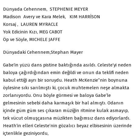
Dünyada Cehennem, STEPHENIE MEYER
Madison Avery ve Kara Melek, KIM HARRİSON
Korsaj , LAUREN MYRACLE
Yok Edicinin Kızı, MEG CABOT
Öp ve Söyle, MICHELE JAFFE
Dünyadaki Cehennem,Stephan Mayer
Gabe’in yüzü dans pistine baktığında asıldı. Celeste’yi neden
baloya çağırdığından emin değildi ve onun da teklifi neden
kabul ettiği ayrı bir soruydu. Heath McKenzie”nin boynuna
öylesine sıkı sarılmıştı ki, çocuk muhtemelen neşe almakta
zorlanıyordu. Onu böyle görmesi ve baloya Gabe’le
gelmesinin sebebi daha karmaşık bir hal almıştı. Odanın
içinde güm güm ses çıkaran müziğin ritmine kulak asmayıp,
tek vücut olmuşçasına müzikten bağımsız dans ediyorlardı.
Heath’in elleri Celeste’nin gözalıcı beyaz elbisesinin üzerinde
içtenlikle geziniyordu,