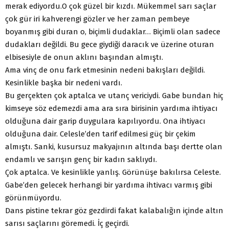
merak ediyordu.O çok güzel bir kızdı. Mükemmel sarı saçlar
çok gür iri kahverengi gözler ve her zaman pembeye
boyanmış gibi duran o, biçimli dudaklar… Biçimli olan sadece
dudakları değildi. Bu gece giydiği daracık ve üzerine oturan
elbisesiyle de onun aklını başından almıştı.
Ama vinç de onu fark etmesinin nedeni bakışları değildi.
Kesinlikle başka bir nedeni vardı.
Bu gerçekten çok aptalca ve utanç vericiydi. Gabe bundan hiç
kimseye söz edemezdi ama ara sıra birisinin yardıma ihtiyacı
olduğuna dair garip duygulara kapılıyordu. Ona ihtiyacı
olduğuna dair. Celesle’den tarif edilmesi güç bir çekim
almıştı. Sanki, kusursuz makyajının altında başı dertte olan
endamlı ve sarışın genç bir kadın saklıydı.
Çok aptalca. Ve kesinlikle yanlış. Görünüşe bakılırsa Celeste.
Gabe’den gelecek herhangi bir yardıma ihtivacı varmış gibi
görünmüyordu.
Dans pistine tekrar göz gezdirdi fakat kalabalığın içinde altın
sarısı saçlarını göremedi. İç geçirdi.