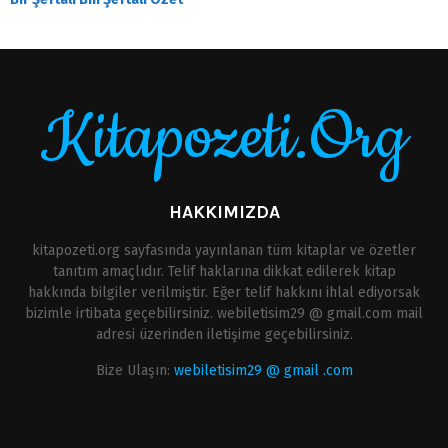
Kitapozeti.Org
HAKKIMIZDA
kitapozeti.org sayfasında yayınlanan tüm kitaplar ve özetler
tanıtım amaçlıdır. Telif haklarına dikkat edilerek kitap
hakkında bilgiler verilmiştir. Eğer telif hakkını ihlal ediyorsak
bizimle irtibata geçebilirsiniz. webiletisim29 @ gmail.com mail
adresi üzerinden iletişime geçebilirsiniz.
Bize Ulaşın:
webiletisim29 @ gmail .com