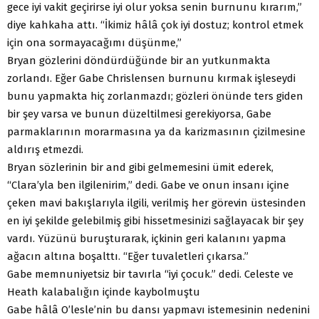
gece iyi vakit geçirirse iyi olur yoksa senin burnunu kırarım,”
diye kahkaha attı. “İkimiz hâlâ çok iyi dostuz; kontrol etmek
için ona sormayacağımı düşünme,”
Bryan gözlerini döndürdüğünde bir an yutkunmakta
zorlandı. Eğer Gabe Chrislensen burnunu kırmak işleseydi
bunu yapmakta hiç zorlanmazdı; gözleri önünde ters giden
bir şey varsa ve bunun düzeltilmesi gerekiyorsa, Gabe
parmaklarının morarmasına ya da karizmasının çizilmesine
aldırış etmezdi.
Bryan sözlerinin bir and gibi gelmemesini ümit ederek,
“Clara’yla ben ilgilenirim,” dedi. Gabe ve onun insanı içine
çeken mavi bakışlarıyla ilgili, verilmiş her görevin üstesinden
en iyi şekilde gelebilmiş gibi hissetmesinizi sağlayacak bir şey
vardı. Yüzünü buruşturarak, içkinin geri kalanını yapma
ağacın altına boşalttı. “Eğer tuvaletleri çıkarsa.”
Gabe memnuniyetsiz bir tavırla “iyi çocuk.” dedi. Celeste ve
Heath kalabalığın içinde kaybolmuştu
Gabe hâlâ O’lesle’nin bu dansı yapmavı istemesinin nedenini