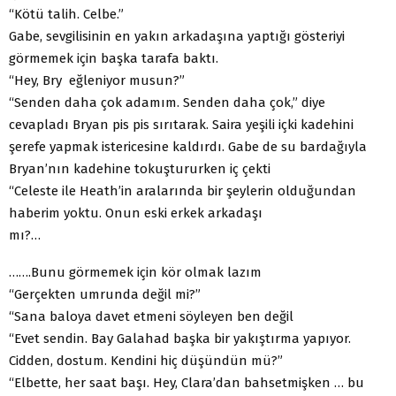
“Kötü talih. Celbe.”
Gabe, sevgilisinin en yakın arkadaşına yaptığı gösteriyi
görmemek için başka tarafa baktı.
“Hey, Bry eğleniyor musun?”
“Senden daha çok adamım. Senden daha çok,” diye
cevapladı Bryan pis pis sırıtarak. Saira yeşili içki kadehini
şerefe yapmak istericesine kaldırdı. Gabe de su bardağıyla
Bryan’nın kadehine tokuştururken iç çekti
“Celeste ile Heath’in aralarında bir şeylerin olduğundan
haberim yoktu. Onun eski erkek arkadaşı
mı?…
…….Bunu görmemek için kör olmak lazım
“Gerçekten umrunda değil mi?”
“Sana baloya davet etmeni söyleyen ben değil
“Evet sendin. Bay Galahad başka bir yakıştırma yapıyor.
Cidden, dostum. Kendini hiç düşündün mü?”
“Elbette, her saat başı. Hey, Clara’dan bahsetmişken … bu