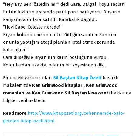
“Hey! Bry. Beni özledin mi?” dedi Gara. Dalgalı koyu saçları
bütün kızların arasında parıl parıl parlıyordu Duvarın
karşısında onlara katıldı. Kalabalık dağıldı.
“Hey! Gabe, Celeste nerede?”
Bryan kolunu omzuna attı. “Gittiğini sandım. Sanırım
onunla yaptığım ateşli planlan iptal etmek zorunda
kalacağım.”
Cara dirseğiyle Bryan’nın karın boşluğuna vurdu.
Kolonlardan uzakta, odanın bir köşesinden dik…..
Bir önceki yazımız olan
Sil Baştan Kitap Özeti
başlıklı
makalemizde
Ken Grimwood kitapları, Ken Grimwood
romanları ve Ken Grimwood Sil Baştan kısa özeti
hakkında
bilgiler verilmektedir.
Read more
http://www.kitapozeti.org/cehennemde-balo-
geceleri-kitap-ozeti.html