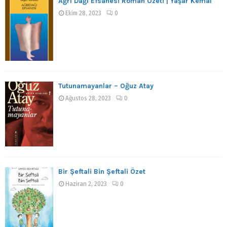
Ağrı Dağı Efsanesi Roman Özeti | Yaşar Kemal
Ekim 28, 2023
0
Tutunamayanlar – Oğuz Atay
Ağustos 28, 2023
0
Bir Şeftali Bin Şeftali Özet
Haziran 2, 2023
0