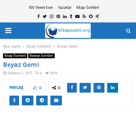
100 Temel Eser
Yazarlar
Kitap Özetleri
Facebook
Twitter
Instagram
Pinterest
Linkedin
Tumblr
Youtube
Rss
Snapchat
Xing
PRIMARY
hat
MENU
Ana Sayfa
Kitap Özetleri
Beyaz Gemi
Kitap Özetleri
Roman özetleri
Beyaz Gemi
Temmuz 1, 2017
0
1930
PAYLAŞ
0
0