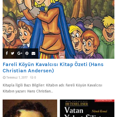
Fareli Köyün Kavalcısı Kitap Özeti (Hans
Christian Andersen)
Temmuz 1, 2017
0
Kitapla İlgili Bazı Bilgiler: Kitabın adı: Fareli Köyün Kavalcısı
Kitabın yazarı: Hans Christian...