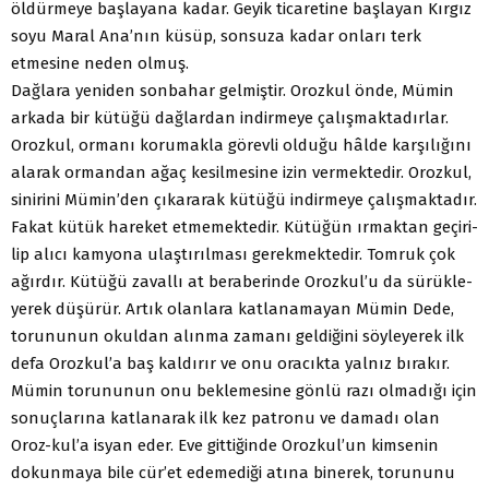
öldürmeye başlayana kadar. Geyik tica­retine başlayan Kırgız
soyu Maral Ana’nın küsüp, sonsuza ka­dar onları terk
etmesine neden olmuş.
Dağlara yeniden sonbahar gelmiştir. Orozkul önde, Mü­min
arkada bir kütüğü dağlardan indirmeye çalışmaktadırlar.
Orozkul, ormanı korumakla görevli olduğu hâlde karşılığını
alarak ormandan ağaç kesilmesine izin vermektedir. Orozkul,
sinirini Mümin’den çıkararak kütüğü indirmeye çalışmaktadır.
Fakat kütük hareket etmemektedir. Kütüğün ırmaktan geçiri­
lip alıcı kamyona ulaştırılması gerekmektedir. Tomruk çok
ağırdır. Kütüğü zavallı at beraberinde Orozkul’u da sürükle­
yerek düşürür. Artık olanlara katlanamayan Mümin Dede,
to­rununun okuldan alınma zamanı geldiğini söyleyerek ilk
de­fa Orozkul’a baş kaldırır ve onu oracıkta yalnız bırakır.
Mü­min torununun onu beklemesine gönlü razı olmadığı için
so­nuçlarına katlanarak ilk kez patronu ve damadı olan
Oroz-kul’a isyan eder. Eve gittiğinde Orozkul’un kimsenin
dokun­maya bile cür’et edemediği atına binerek, torununu