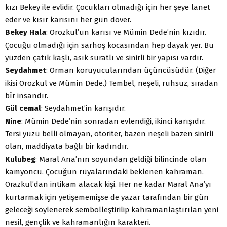
kızı Bekey ile evlidir. Çocukları olmadığı için her şeye lanet
eder ve kısır karısını her gün döver.
Bekey Hala
: Orozkul’un karısı ve Mümin Dede’nin kızıdır.
Çocuğu olmadığı için sarhoş kocasından hep dayak yer. Bu
yüzden çatık kaşlı, asık suratlı ve sinirli bir yapısı vardır.
Seydahmet
: Orman koruyucularından üçüncüsüdür. (Diğer
ikisi Orozkul ve Mümin Dede.) Tembel, neşeli, ruhsuz, sıradan
bîr insandır.
Gül cemal
: Seydahmet’in karışıdır.
Nine
: Mümin Dede’nin sonradan evlendiği, ikinci karı­şıdır.
Tersi yüzü belli olmayan, otoriter, bazen neşeli bazen si­nirli
olan, maddiyata bağlı bir kadındır.
Kulubeg
: Maral Ana’nın soyundan geldiği bilincinde olan
kamyoncu. Çocuğun rüyalarındaki beklenen kahraman.
Orazkul’dan intikam alacak kişi. Her ne kadar Maral Ana’yı
kurtarmak için yetişememişse de yazar tarafından bir gün
geleceği söylenerek sembolleştirilip kahramanlaştırılan yeni
nesil, gençlik ve kahramanlığın karakteri.