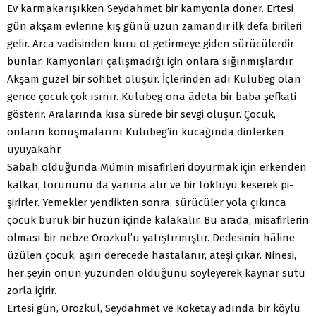
Ev karmakarışıkken Seydahmet bir kamyonla döner. Erte­si
gün akşam evlerine kış günü uzun zamandır ilk defa birileri
gelir. Arca vadisinden kuru ot getirmeye giden sürücülerdir
bunlar. Kamyonları çalışmadığı için onlara sığınmışlardır.
Ak­şam güzel bir sohbet oluşur. İçlerinden adı Kulubeg olan
gence çocuk çok ısınır. Kulubeg ona âdeta bir baba şefkati
gösterir. Aralarında kısa sürede bir sevgi oluşur. Çocuk,
onların konuş­malarını Kulubeg’in kucağında dinlerken
uyuyakahr.
Sabah olduğunda Mümin misafirleri doyurmak için erken­den
kalkar, torununu da yanına alır ve bir tokluyu keserek pi­
şirirler. Yemekler yendikten sonra, sürücüler yola çıkınca
çocuk buruk bir hüzün içinde kalakalır. Bu arada, misafirlerin
olması bir nebze Orozkul’u yatıştırmıştır. Dedesinin hâline
üzülen ço­cuk, aşırı derecede hastalanır, ateşi çıkar. Ninesi,
her şeyin onun yüzünden olduğunu söyleyerek kaynar sütü
zorla içirir.
Ertesi gün, Orozkul, Seydahmet ve Koketay adında bir köylü