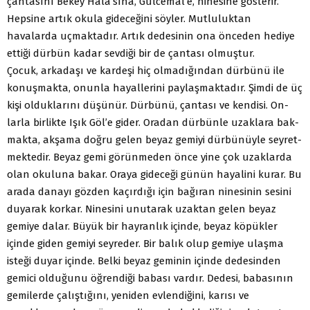
çantasını Bekey Hala’sına, Gülcemal’e, ninesine gösterir.
Hepsine artık okula gideceğini söyler. Mutluluktan
havalarda uçmaktadır. Artık dedesinin ona önceden hediye
ettiği dürbün kadar sev­diği bir de çantası olmuştur.
Çocuk, arkadaşı ve kardeşi hiç olmadığından dürbünü ile
konuşmakta, onunla hayallerini paylaşmaktadır. Şimdi de üç
kişi olduklarını düşünür. Dürbünü, çantası ve kendisi. On­
larla birlikte Işık Göl’e gider. Oradan dürbünle uzaklara bak­
makta, akşama doğru gelen beyaz gemiyi dürbünüyle seyret­
mektedir. Beyaz gemi görünmeden önce yine çok uzaklarda
olan okuluna bakar. Oraya gideceği günün hayalini kurar. Bu
arada danayı gözden kaçırdığı için bağıran ninesinin sesini
duyarak korkar. Ninesini unutarak uzaktan gelen beyaz
gemiye dalar. Büyük bir hayranlık içinde, beyaz köpükler
içinde giden gemiyi seyreder. Bir balık olup gemiye ulaşma
isteği duyar içinde. Belki beyaz geminin içinde dedesinden
gemici olduğunu öğrendiği babası vardır. Dedesi, babasının
gemiler­de çalıştığını, yeniden evlendiğini, karısı ve