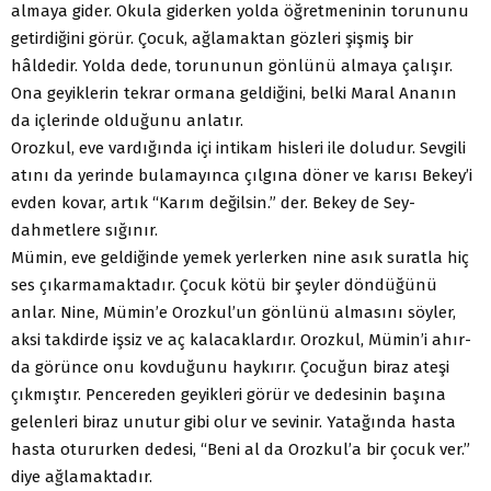
almaya gider. Okula giderken yolda öğretmeninin torununu
getirdiği­ni görür. Çocuk, ağlamaktan gözleri şişmiş bir
hâldedir. Yol­da dede, torununun gönlünü almaya çalışır.
Ona geyiklerin tekrar ormana geldiğini, belki Maral Ananın
da içlerinde ol­duğunu anlatır.
Orozkul, eve vardığında içi intikam hisleri ile doludur. Sev­gili
atını da yerinde bulamayınca çılgına döner ve karısı Bekey’i
evden kovar, artık “Karım değilsin.” der. Bekey de Sey-
dahmetlere sığınır.
Mümin, eve geldiğinde yemek yerlerken nine asık suratla hiç
ses çıkarmamaktadır. Çocuk kötü bir şeyler döndüğünü
anlar. Nine, Mümin’e Orozkul’un gönlünü almasını söyler,
aksi takdirde işsiz ve aç kalacaklardır. Orozkul, Mümin’i ahır­
da görünce onu kovduğunu haykırır. Çocuğun biraz ateşi
çık­mıştır. Pencereden geyikleri görür ve dedesinin başına
gelen­leri biraz unutur gibi olur ve sevinir. Yatağında hasta
hasta otururken dedesi, “Beni al da Orozkul’a bir çocuk ver.”
diye ağlamaktadır.