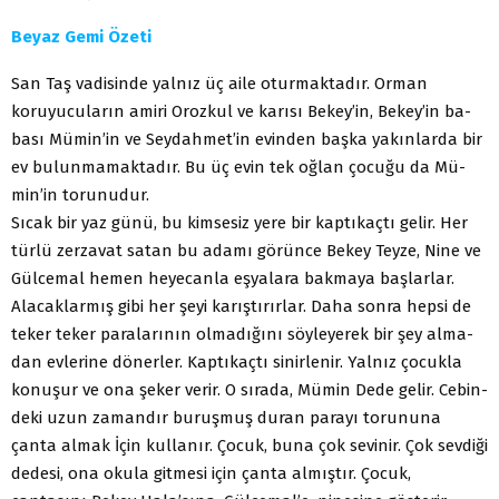
Beyaz Gemi Özeti
San Taş vadisinde yalnız üç aile oturmaktadır. Orman
koruyucuların amiri Orozkul ve karısı Bekey’in, Bekey’in ba­
bası Mümin’in ve Seydahmet’in evinden başka yakınlarda bir
ev bulunmamaktadır. Bu üç evin tek oğlan çocuğu da Mü­
min’in torunudur.
Sıcak bir yaz günü, bu kimsesiz yere bir kaptıkaçtı gelir. Her
türlü zerzavat satan bu adamı görünce Bekey Teyze, Ni­ne ve
Gülcemal hemen heyecanla eşyalara bakmaya başlar­lar.
Alacaklarmış gibi her şeyi karıştırırlar. Daha sonra hepsi de
teker teker paralarının olmadığını söyleyerek bir şey alma­
dan evlerine dönerler. Kaptıkaçtı sinirlenir. Yalnız çocukla
ko­nuşur ve ona şeker verir. O sırada, Mümin Dede gelir. Cebin­
deki uzun zamandır buruşmuş duran parayı torununa
çanta almak İçin kullanır. Çocuk, buna çok sevinir. Çok sevdiği
de­desi, ona okula gitmesi için çanta almıştır. Çocuk,