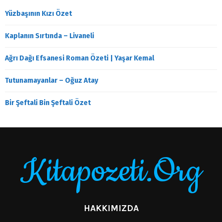
Yüzbaşının Kızı Özet
Kaplanın Sırtında – Livaneli
Ağrı Dağı Efsanesi Roman Özeti | Yaşar Kemal
Tutunamayanlar – Oğuz Atay
Bir Şeftali Bin Şeftali Özet
Kitapozeti.Org
HAKKIMIZDA