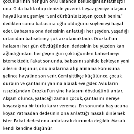
çocuklarının her gün onu limanda beklediğini anlatmıştır
ona. O da balık olup denizde yüzerek beyaz gemiye ulaşma
hayali kurar, gemiye “Seni dürbünle izleyen çocuk benim.”
dedikten sonra baba­sına oğlu olduğunu söylemeyi hayal
eder. Babasına ona de­desinin anlattığı her şeyden, yaşadığı
ortamdan bahsetmeyi çok arzulamaktadır. Orozkul’un
halasını her gün dövdüğün­den, dedesinin bu yüzden kan
ağladığından, her geçen gün çöktüğünden bahsetmeyi
istemektedir. Fakat sonunda, ba­basını sahilde bekleyen yeni
ailesini düşünür, onu aralarına alıp almama konusuna
gelince hayaline son verir. Gemi git­tikçe küçülünce, çocuk,
dürbün ve çantasını yanına alarak eve gider. Avluların
ıssızlığından Orozkul’un yine halasını dövdüğünü anlar.
Akşam olunca, yatacağı zaman çocuk, çantasını nereye
koyacağına bir türlü karar veremez. En so­nunda baş ucuna
koyar. Yatmadan dedesinin ona anlattığı masalı dinlemek
ister. Fakat dedesi ona anlatacak durumda değildir. Masalı
kendi kendine düşünür.