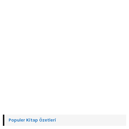
r
R
:
C
H
Populer Kitap Özetleri