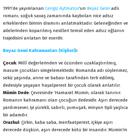
1991’de yayımlanan
Cengiz Aytmatov
‘un
Beyaz Gemi
adlı
romanı, soğuk savaş zamanında kaybolan nice adsız
erkeklerden birinin dramını anlatmaktadır. Geleneğinden ve
ailelerinden koparılmış nesilleri temsil eden adsız oğlanın
trajedisini anlatan bir eserdir.
Beyaz Gemi Kahramanları (Kişileri)
:
Çocuk
: Millî değerlerinden ve özünden uzaklaştırılmış,
masum çocukları simgelemektedir. Romanda adı söylenmez,
sekiz yaşında, anne ve babası tarafından terk edilmiş,
dedesiyle yaşayan hayalperest bir çocuk olarak anlatılır.
Mümin Dede
: Çevresinde ‘Hamarat Mümin, olarak ta­nınır.
Romanın kahramanı olan çocuğun dedesidir. Aşırı de­recede
yardımsever, iyi yürekli, sabırlı, yumuşak, minyon tip­li yaşlıca
bir adamdır.
Orazkul
: Çirkin, kaba saba, menfaatperest, içkiye aşırı
derecede düşkün, aşırı derecede kötü bir insandır. Mümin’in