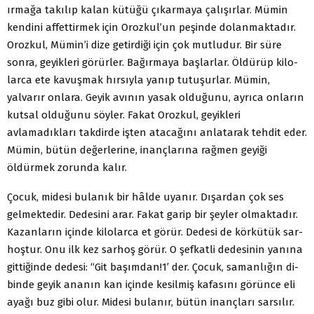
ırmağa takılıp kalan kütüğü çıkarmaya çalışırlar. Mü­min
kendini affettirmek için Orozkul’un peşinde dolanmakta­dır.
Orozkul, Mümin’i dize getirdiği için çok mutludur. Bir süre
sonra, geyikleri görürler. Bağırmaya başlarlar. Öldürüp kilo­
larca ete kavuşmak hırsıyla yanıp tutuşurlar. Mümin,
yalvarır onlara. Geyik avının yasak olduğunu, ayrıca onların
kutsal olduğunu söyler. Fakat Orozkul, geyikleri
avlamadıkları tak­dirde işten atacağını anlatarak tehdit eder.
Mümin, bütün de­ğerlerine, inançlarına rağmen geyiği
öldürmek zorunda kalır.
Çocuk, midesi bulanık bir hâlde uyanır. Dışardan çok ses
gelmektedir. Dedesini arar. Fakat garip bir şeyler olmaktadır.
Kazanların içinde kilolarca et görür. Dedesi de körkütük sar­
hoştur. Onu ilk kez sarhoş görür. O şefkatli dedesinin yanına
gittiğinde dedesi: “Git başımdan!1′ der. Çocuk, samanlığın di­
binde geyik ananın kan içinde kesilmiş kafasını görünce eli
ayağı buz gibi olur. Midesi bulanır, bütün inançları sarsılır.