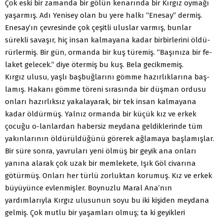
Çok eski bir zamanda bir gölün kenarında bir Kırgız oy­mağı
yaşarmış. Adı Yenisey olan bu yere halkı “Enesay” der­miş.
Enesay’ın çevresinde çok çeşitli uluslar varmış, bunlar
sürekli savaşır, hiç insan kalmayana kadar birbirlerini öldü-
rürlermiş. Bir gün, ormanda bir kuş türemiş. “Başınıza bir fe­
laket gelecek.” diye ötermiş bu kuş. Bela gecikmemiş.
Kırgız ulusu, yaşlı başbuğlarını gömme hazırlıklarına baş­
lamış. Hakanı gömme töreni sırasında bir düşman ordusu
onları hazırlıksız yakalayarak, bir tek insan kalmayana
kadar öldürmüş. Yalnız ormanda bir küçük kız ve erkek
çocuğu o-lanlardan habersiz meydana geldiklerinde tüm
yakınlarının öldürüldüğünü görerek ağlamaya başlamışlar.
Bir süre sonra, yavruları yeni ölmüş bir geyik ana onları
yanına alarak çok uzak bir memlekete, Işık Göl civarına
götürmüş. Onları her türlü zorluktan korumuş. Kız ve erkek
büyüyünce evlenmiş­ler. Boynuzlu Maral Ana’nın
yardımlarıyla Kırgız ulusunun soyu bu iki kişiden meydana
gelmiş. Çok mutlu bir yaşamları olmuş; ta ki geyikleri