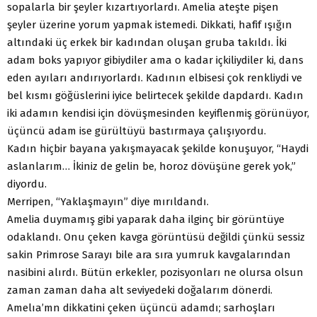
sopalarla bir şeyler kızartıyorlardı. Amelia ateşte pişen
şeyler üzerine yorum yapmak istemedi. Dikkati, hafif ışığın
altındaki üç erkek bir kadından oluşan gruba takıldı. İki
adam boks yapıyor gibiydiler ama o kadar içkiliydiler ki, dans
eden ayıları andırıyorlardı. Kadının elbisesi çok renkliydi ve
bel kısmı göğüslerini iyice belirtecek şekilde dapdardı. Kadın
iki adamın kendisi için dövüşmesinden keyiflenmiş görünüyor,
üçüncü adam ise gürültüyü bastırmaya çalışıyordu.
Kadın hiçbir bayana yakışmayacak şekilde konuşuyor, “Haydi
aslanlarım… İkiniz de gelin be, horoz dövüşüne gerek yok,”
diyordu.
Merripen, “Yaklaşmayın” diye mırıldandı.
Amelia duymamış gibi yaparak daha ilginç bir görüntüye
odaklandı. Onu çeken kavga görüntüsü değildi çünkü sessiz
sakin Primrose Sarayı bile ara sıra yumruk kavgalarından
nasibini alırdı. Bütün erkekler, pozisyonları ne olursa olsun
zaman zaman daha alt seviyedeki doğalarım dönerdi.
Amelıa’mn dikkatini çeken üçüncü adamdı; sarhoşları