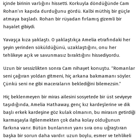
içinde birinin varlığını hissetti. Korkuyla döndüğünde Cam
Rohan’ın kapıda durduğunu gördü. Kalbi müthiş bir güçle
atmaya başladı. Rohan bir rüyadan fırlamış gizemli bir
hayalet gibiydi.
Yavaşça kıza yaklaştı. O yaklaştıkça Amelia etrafındaki her
şeyin yerinden söküldüğünü, uzaklaştığını, onu her
tehlikeye açık ve savunmasız bıraktığını hissediyordu.
Uzun bir sessizlikten sonra Cam nihayet konuştu. “Romanlar
seni çağıran yoldan gitmeni, hiç arkana bakmamanı söyler.
Çünkü seni ne gibi maceraların beklediğini bilemezsin.”
Hiç beklenmeyen bir miras ailesini sosyetede bir üst seviyeye
taşıdığında, Amelia Hathaway, genç kız kardeşlerine ve dik
başlı erkek kardeşine göz kulak olmanın, bu mirasın getirdiği
karmaşayla ilgilenmekten çok daha kolay olduğunun
farkına varır. Bütün bunlarının yanı sıra onu uğraştıran
başka bir sorun daha vardır: uzun boylu, esmer ve tehlikeli