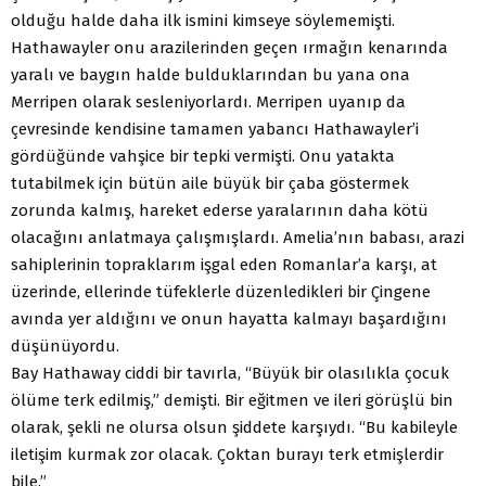
olduğu halde daha ilk ismini kimseye söylememişti.
Hathawayler onu arazilerinden geçen ırmağın kenarında
yaralı ve baygın halde bulduklarından bu yana ona
Merripen olarak sesleniyorlardı. Merripen uyanıp da
çevresinde kendisine tamamen yabancı Hathawayler’i
gördüğünde vahşice bir tepki vermişti. Onu yatakta
tutabilmek için bütün aile büyük bir çaba göstermek
zorunda kalmış, hareket ederse yaralarının daha kötü
olacağını anlatmaya çalışmışlardı. Amelia’nın babası, arazi
sahiplerinin topraklarım işgal eden Romanlar’a karşı, at
üzerinde, ellerinde tüfeklerle düzenledikleri bir Çingene
avında yer aldığını ve onun hayatta kalmayı başardığını
düşünüyordu.
Bay Hathaway ciddi bir tavırla, “Büyük bir olasılıkla çocuk
ölüme terk edilmiş,” demişti. Bir eğitmen ve ileri görüşlü bin
olarak, şekli ne olursa olsun şiddete karşıydı. “Bu kabileyle
iletişim kurmak zor olacak. Çoktan burayı terk etmişlerdir
bile.”