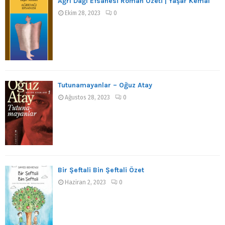
Ağrı Dağı Efsanesi Roman Özeti | Yaşar Kemal
Ekim 28, 2023
0
Tutunamayanlar – Oğuz Atay
Ağustos 28, 2023
0
Bir Şeftali Bin Şeftali Özet
Haziran 2, 2023
0