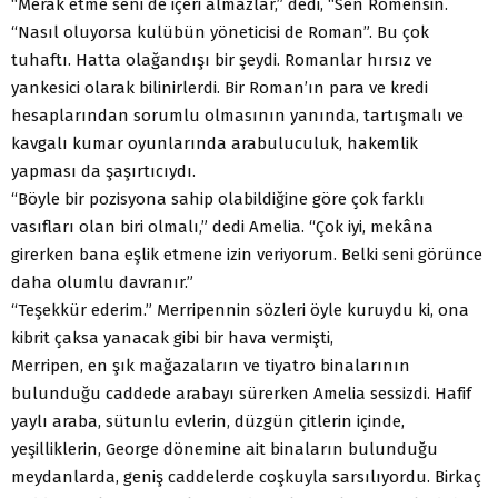
“Merak etme seni de içeri almazlar,” dedi, “Sen Romensin.
“Nasıl oluyorsa kulübün yöneticisi de Roman”. Bu çok
tuhaftı. Hatta olağandışı bir şeydi. Romanlar hırsız ve
yankesici olarak bilinirlerdi. Bir Roman’ın para ve kredi
hesaplarından sorumlu olmasının yanında, tartışmalı ve
kavgalı kumar oyunlarında arabuluculuk, hakemlik
yapması da şaşırtıcıydı.
“Böyle bir pozisyona sahip olabildiğine göre çok farklı
vasıfları olan biri olmalı,” dedi Amelia. “Çok iyi, mekâna
girerken bana eşlik etmene izin veriyorum. Belki seni görünce
daha olumlu davranır.”
“Teşekkür ederim.” Merripennin sözleri öyle kuruydu ki, ona
kibrit çaksa yanacak gibi bir hava vermişti,
Merripen, en şık mağazaların ve tiyatro binalarının
bulunduğu caddede arabayı sürerken Amelia sessizdi. Hafif
yaylı araba, sütunlu evlerin, düzgün çitlerin içinde,
yeşilliklerin, George dönemine ait binaların bulunduğu
meydanlarda, geniş caddelerde coşkuyla sarsılıyordu. Birkaç