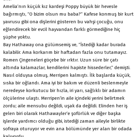
Amelia’nın küçük kız kardeşi Poppy büyük bir hevesle
bağırmıştı, “O bizim olsun mu baba?” Kafese konmuş bir kurt
yavrusu gibi ona dişlerini gösteren bu vahşi çocuğu, onu
eğlendirecek bir evcil hayvandan farklı görmediğine hiç
şüphe yoktu.
Bay Hathaway ona gülümsemiş ve, “İstediği kadar burada
kalabilir. Ama korkarım bir haftadan fazla onu tutamayız.
Romen Çingeneleri göçebe bir ırktır. Uzun süre bir çatı
altında kalamazlar, kendilerini hapiste hissederler,” demişti.
Nasıl olduysa olmuş, Merripen kalmıştı. İlk başlarda küçük,
sıska bir oğlandı. Ama iyi bir bakım ve düzenli beslenmeyle
neredeyse korkutucu bir hızla, iri yarı, sağlıklı bir adamın
ölçülerine ulaştı. Merripen’in aile içindeki yerini belirtmek
zordu; aile mensubu değildi, uşak da değildi. Elinden her iş
gelen biri olarak Hathawayler’e şoförlük ve diğer başka
işlerde yardımcı olduğu gibi, istediği zaman aileyle birlikte
sofraya oturuyor ve evin ana bölümünde yer alan bir odada
kalıyordu.