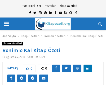
100 Temel Eser
Yazarlar
Kitap Özetleri
Facebook
Twitter
Instagram
Pinterest
Linkedin
Tumblr
Youtube
Rss
Snapchat
Xing
PRIMARY
hat
MENU
Ana Sayfa
Kitap Özetleri
Roman özetleri
Benimle Kal Kitap Özeti
Roman özetleri
Benimle Kal Kitap Özeti
Ağustos 4, 2013
0
1399
PAYLAŞ
0
0