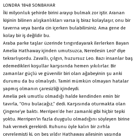
LONDRA 1848 SONBAHAR
İki milyonluk şehirde birini arayıp bulmak zor iştir. Aranan
kişinin bilinen alışkanlıkları varsa iş biraz kolaylaşır, onu bir
taverna veya barda cin içerken bulabilirsiniz. Ama gene de
kolay bir iş değildir bu.
Araba parke taşlar üzerinde tıngırdayarak ilerlerken Bayan
Amelia Hathaway içinden umutsuzca, Neredesin Leo? diye
tekrarlıyordu. Zavallı, çılgın, huzursuz Leo. Bazı insanlar baş
edemedikleri koşullar karşısında hemen yıkılırlar. Bir
zamanlar güçlü ve güvenilir biri olan ağabeyinin şu anki
durumu da bu olmalıydı. Tamiri mümkün olmayan hatalar
yapmış olmanın çaresizliği içindeydi.
Amelia pek umutlu olmadığı halde kendinden emin bir
tavırla, “Onu bulacağız,” dedi. Karşısında oturmakta olan
Çingene’ye baktı. Merripen’de her zamanki gibi hiçbir tepki
yoktu. Merripen’in fazla duygulu olmadığını söyleyen birine
hak vermek gerekirdi. Ruhunu öyle kalın bir zırhla
çevrelemişti ki, on beş yıldır Hathaway ailesinin yaşında