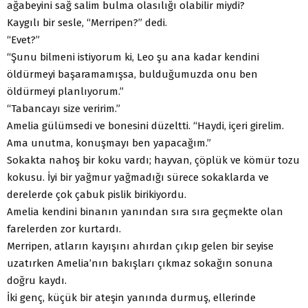
ağabeyini sağ salim bulma olasılığı olabilir miydi?
Kaygılı bir sesle, “Merripen?” dedi.
“Evet?”
“Şunu bilmeni istiyorum ki, Leo şu ana kadar kendini
öldürmeyi başaramamışsa, bulduğumuzda onu ben
öldürmeyi planlıyorum.”
“Tabancayı size veririm.”
Amelia gülümsedi ve bonesini düzeltti. “Haydi, içeri girelim.
Ama unutma, konuşmayı ben yapacağım.”
Sokakta nahoş bir koku vardı; hayvan, çöplük ve kömür tozu
kokusu. İyi bir yağmur yağmadığı sürece sokaklarda ve
derelerde çok çabuk pislik birikiyordu.
Amelia kendini binanın yanından sıra sıra geçmekte olan
farelerden zor kurtardı.
Merripen, atların kayışını ahırdan çıkıp gelen bir seyise
uzatırken Amelia’nın bakışları çıkmaz sokağın sonuna
doğru kaydı.
İki genç, küçük bir ateşin yanında durmuş, ellerinde