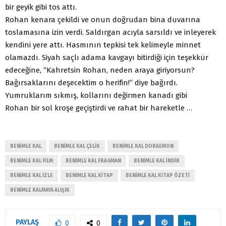
bir geyik gibi tos attı.
Rohan kenara çekildi ve onun doğrudan bina duvarına
toslamasına izin verdi. Saldırgan acıyla sarsıldı ve inleyerek
kendini yere attı. Hasmının tepkisi tek kelimeyle minnet
olamazdı. Siyah saçlı adama kavgayı bitirdiği için teşekkür
edeceğine, “Kahretsin Rohan, neden araya giriyorsun?
Bağırsaklarını deşecektim o herifin!” diye bağırdı.
Yumruklarım sıkmış, kollarını değirmen kanadı gibi
Rohan bir sol kroşe geçiştirdi ve rahat bir hareketle …
BENIMLE KAL
BENIMLE KAL ÇELIK
BENIMLE KAL DORAEMON
BENIMLE KAL FILM
BENIMLE KAL FRAGMAN
BENIMLE KAL INDIR
BENIMLE KAL IZLE
BENIMLE KAL KITAP
BENIMLE KAL KITAP ÖZETI
BENIMLE KALMAYA ALIŞIK
PAYLAŞ
0
0