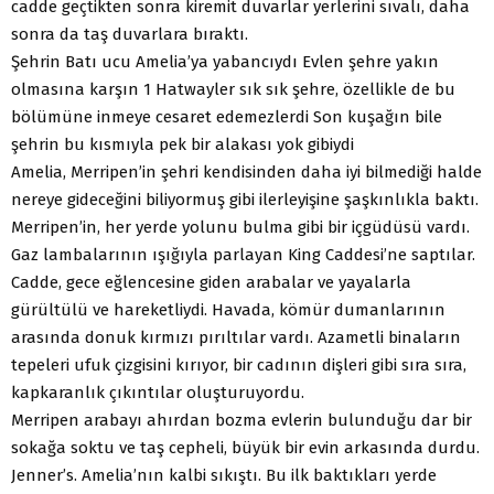
cadde geçtikten sonra kiremit duvarlar yerlerini sıvalı, daha
sonra da taş duvarlara bıraktı.
Şehrin Batı ucu Amelia’ya yabancıydı Evlen şehre yakın
olmasına karşın 1 Hatwayler sık sık şehre, özellikle de bu
bölümüne inmeye cesaret edemezlerdi Son kuşağın bile
şehrin bu kısmıyla pek bir alakası yok gibiydi
Amelia, Merripen’in şehri kendisinden daha iyi bilmediği halde
nereye gideceğini biliyormuş gibi ilerleyişine şaşkınlıkla baktı.
Merripen’in, her yerde yolunu bulma gibi bir içgüdüsü vardı.
Gaz lambalarının ışığıyla parlayan King Caddesi’ne saptılar.
Cadde, gece eğlencesine giden arabalar ve yayalarla
gürültülü ve hareketliydi. Havada, kömür dumanlarının
arasında donuk kırmızı pırıltılar vardı. Azametli binaların
tepeleri ufuk çizgisini kırıyor, bir cadının dişleri gibi sıra sıra,
kapkaranlık çıkıntılar oluşturuyordu.
Merripen arabayı ahırdan bozma evlerin bulunduğu dar bir
sokağa soktu ve taş cepheli, büyük bir evin arkasında durdu.
Jenner’s. Amelia’nın kalbi sıkıştı. Bu ilk baktıkları yerde