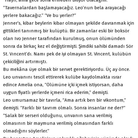
“Tavernalardan başlamayacağız. Leo’nun bela arayacağı
yerlere bakacağız.” “Ve bu yerler?”
Jenner’s, kibar beylerin kibar olmayan şekilde davranmak için
gittikleri tanınmış bir kulüptü. Bir zamanlar eski bir boksör
olan Ivo Jenner tarafından kurulmuş, onun ölümünden
sonra da birkaç kez el değiştirmişti. Şimdiki sahibi damadı Sör
St. Vıncent’dı. Namı pek de iyi olmayan St. Vincent, kulübün
çekiciliğini artırmıştı.
Bu mekâna üye olmak bir servet gerektiriyordu. Üç ay önce.
Leo unvanını tescil ettirerek kulübe kaydolmakta ısrar
edince Amelia ona, “Ölümüne içki içmek istiyorsan, daha
uygun fiyatlı yerlerde içmeni rica ederim,” demişti.
Leo umursamaz bir tavırla, “Ama artık ben bir vikontum,”
demişti. “Farklı bir tavrım olmalı. Sonra insanlar ne der?”
“Salak bir serseri olduğunu, unvanın sana verilmiş
olmasının bir maymuna verilmiş olmasından farklı
olmadığını söylerler.”