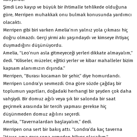
Şimdi Leo kayıp ve büyük bir ihtimalle tehlikede olduğuna
göre, Merripen muhakkak onu bulmak konusunda yardımcı
olacaktı.
Merripen gibi biri varken Amelia’nın yalnız yola çıkması hiç
doğru olmazdı. Gerçi yirmi akı yaşındaydı ve kimseye ihtiyaç
duymadığını düşünüyordu.
Amelia, “Leo’nun asla gitmeyeceği yerleri dikkate almayalım,”
dedi. “Kiliseler, müzeler, eğitici yerler ve kibar mahalleler bizim
kapsam alanımızın dışında.”
Merripen, “Burası kocaman bir şehir,” diye homurdandı.
Merripen Londra’yı sevmezdi. Ona göre sözde çağdaş bir
toplumun yapıtları, doğadaki herhangi bir şeyden çok daha
vahşiydi. Bir domuz ağılı veya şık bir salonda bir saat
geçirmek arasında bir tercih yapması gerekse hiç
düşünmeden domuz ağılını seçerdi.
Amelia, “Tavernalardan başlayalım,” dedi.
Merripen ona sert bir bakış attı. “Londra’da kaç taverna
“Hayır, ama gece sona ermeden biliyor olacağım.”