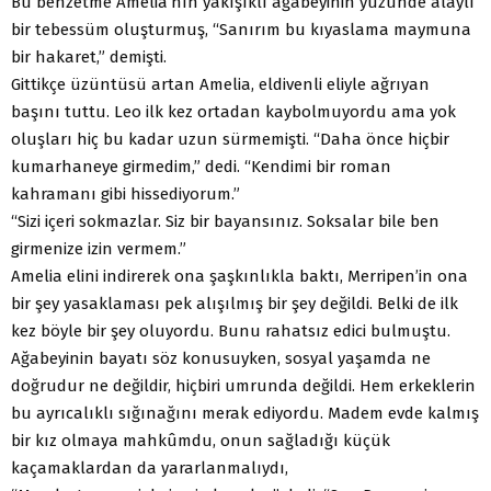
Bu benzetme Amelia’nın yakışıklı ağabeyinin yüzünde alaylı
bir tebessüm oluşturmuş, “Sanırım bu kıyaslama maymuna
bir hakaret,” demişti.
Gittikçe üzüntüsü artan Amelia, eldivenli eliyle ağrıyan
başını tuttu. Leo ilk kez ortadan kaybolmuyordu ama yok
oluşları hiç bu kadar uzun sürmemişti. “Daha önce hiçbir
kumarhaneye girmedim,” dedi. “Kendimi bir roman
kahramanı gibi hissediyorum.”
“Sizi içeri sokmazlar. Siz bir bayansınız. Soksalar bile ben
girmenize izin vermem.”
Amelia elini indirerek ona şaşkınlıkla baktı, Merripen’in ona
bir şey yasaklaması pek alışılmış bir şey değildi. Belki de ilk
kez böyle bir şey oluyordu. Bunu rahatsız edici bulmuştu.
Ağabeyinin bayatı söz konusuyken, sosyal yaşamda ne
doğrudur ne değildir, hiçbiri umrunda değildi. Hem erkeklerin
bu ayrıcalıklı sığınağını merak ediyordu. Madem evde kalmış
bir kız olmaya mahkûmdu, onun sağladığı küçük
kaçamaklardan da yararlanmalıydı,