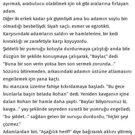
ayırmak, arabulucu olabilmek için ok gibi aralarına fırlayan
adam.
Diğer iki erkek kadar şık giyimliydi ama bu adamın soylu bin
olmadığı besbelliydi. Siyah saçlı, esmer ve egzotikti.
Karşısındaki adamların saldırı ve hamlelerine, bir kedi
kıvraklığı ve zarafetiyle karşı koyuyordu.
Şiddetli bir yumruğu koluyla durdurmaya çalıştığı anda bile
düzgün bir şekilde konuşmaya çalışarak, “Baylar,” dedi.
“Buna bir son verin yoksa ben son vermek zorunda…”
Sözünü bitiremeden, arkasındaki adamın üstüne atlamasını
engellemek için yana kaçtı.
Bu manzara üzerine fahişe kıkırdamaya başladı. “Bu gece
bunlarla başın belada Rohan” dedi. Yeniden kavganın içine
dalan Rohan bir hamle daha yaptı. “Baylar biliyorsunuz ki,
kavga…” yay şeklinde seyreden süratli bir yumruğu engelledi,
“bu şiddet…” sağdan gelen bir vuruşu durdurdu, “hiçbir şeyi
çözmez.”
Adamlardan biri, “Aşağılık herif!” diye bağırarak aklını yitirmiş